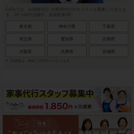
CaSyでは、お掃除代行･お料理代行のキャストを募集しておりま
す。20〜60代活躍中。未経験者OK
東京都
神奈川県
千葉県
埼玉県
愛知県
京都府
大阪府
兵庫県
宮城県
宮城県は、時給1,250円〜となります。