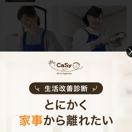
CaSyは、1時間2,790円(税込)からお使いいただけるカン
タン･便利･あんしんなお掃除代行･お料理代行サービスで
す。
シンプルでお財布に優しい料金体系
スマホだけで24時間365日依頼可能
（電話･事前訪問なし）
スタッフ･お客様双方への本人確認で安全