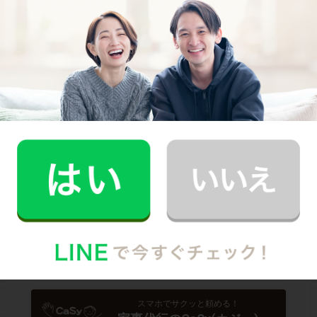
万が一の物損も損害保険があるから安心
（適応の範囲内）
初めての家事代行でどうお願いすればいいのか分からな
い…、どんなスタッフが来るのか不安…といった方のため
に、
2時間5,900円（税込･交通費込）のお試しプラン
もご
用意しております。
少しでも興味を持っていただけましたら、CaSyで家事代
行デビューしてみませんか？
Written by
CaSyジャーナル編集部
スマホでサクッと頼める！