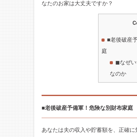
なたのお家は大丈夫ですか？
C
■老後破産
庭
◼︎なぜ
なのか
■老後破産予備軍！危険な別財布家庭
あなたは夫の収入や貯蓄額を、正確に