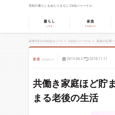
笑顔の暮らしをあたりまえに
CaSyジャーナル
家事代行のCaSy(カジー)
>
CaSyジャーナル
>
家族の記事一
2015.08.27
2018.11.11
共働き家庭ほど貯ま
まる老後の生活