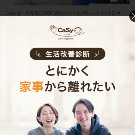
CaSyは、1時間2,790円(税込)からお使いいただけるカン
タン･便利･あんしんなお掃除代行･お料理代行サービスで
す。
シンプルでお財布に優しい料金体系
スマホだけで24時間365日依頼可能
（電話･事前訪問なし）
スタッフ･お客様双方への本人確認で安全
万が一の物損も損害保険があるから安心
（適応の範囲内）
初めての家事代行でどうお願いすればいいのか分からな
い…、どんなスタッフが来るのか不安…といった方のため
に、
2時間5,900円（税込･交通費込）のお試しプラン
もご
用意しております。
少しでも興味を持っていただけましたら、CaSyで家事代
行デビューしてみませんか？