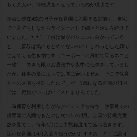
多くの人が、待機児童となっているのが現状です。
筆者は現在4歳の息子が保育園に入園する以前も、自宅
で子育てをしながらライターとして細々と活動を続けて
いました。ただ、子供は親がパソコンに向かっている
と、（普段は気にもとめてないのに）しれっとした顔で
甘えてくる生き物です（キーボードに真顔で乗るネコと
一緒）。できる限りお昼寝中や夜中に仕事をしていまし
たが、仕事の量によっては間に合いません。そこで保育
園への入園を検討したのですが、3歳になる直前の11月
では、定員がいっぱいで入れませんでした。
一時保育を利用しながらタイミングを待ち、無事近くの
保育園に入園できたのは次の年の4月。全国の待機児童
数を見ても、毎年4月には半数程度まで落ち着きます。
認可保育園は4月入園を狙うのがおすすめ。すぐに認可