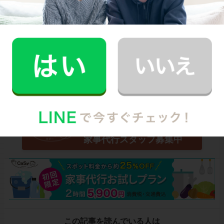
Written by
CaSyジャーナル編集部
スマホでサクッと頼める！
家事代行のCaSy(カジー)
高時給！未経験OK！1時間〜
家事代行スタッフ募集中
この記事を読んでいる人は