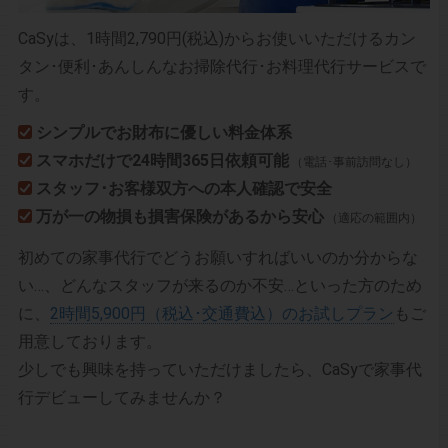
CaSyは、1時間2,790円(税込)からお使いいただけるカン
タン･便利･あんしんなお掃除代行･お料理代行サービスで
す。
シンプルでお財布に優しい料金体系
スマホだけで24時間365日依頼可能
（電話･事前訪問なし）
スタッフ･お客様双方への本人確認で安全
万が一の物損も損害保険があるから安心
（適応の範囲内）
初めての家事代行でどうお願いすればいいのか分からな
い…、どんなスタッフが来るのか不安…といった方のため
に、
2時間5,900円（税込･交通費込）のお試しプラン
もご
用意しております。
少しでも興味を持っていただけましたら、CaSyで家事代
行デビューしてみませんか？