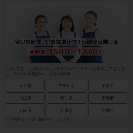
CaSyでは、お掃除代行･お料理代行のキャストを募集しておりま
す。20〜60代活躍中。未経験者OK
東京都
神奈川県
千葉県
埼玉県
愛知県
京都府
大阪府
兵庫県
宮城県
宮城県は、時給1,250円〜となります。