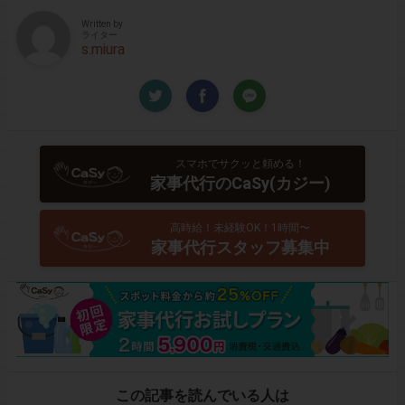
Written by
ライター
s.miura
スマホでサクッと頼める！
家事代行のCaSy(カジー)
高時給！未経験OK！1時間〜
家事代行スタッフ募集中
この記事を読んでいる人は