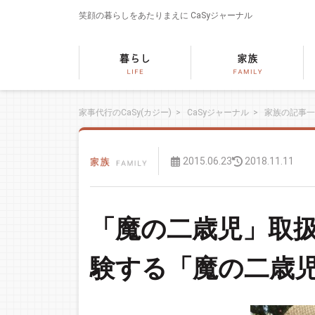
笑顔の暮らしをあたりまえに
CaSyジャーナル
家事代行のCaSy(カジー)
>
CaSyジャーナル
>
家族の記事一
2015.06.23
2018.11.11
「魔の二歳児」取
験する「魔の二歳