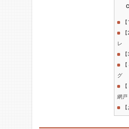
C
【
【
レ
【
【
グ
【
網戸
【