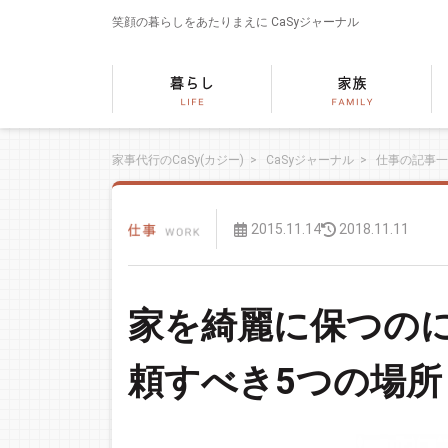
笑顔の暮らしをあたりまえに
CaSyジャーナル
家事代行のCaSy(カジー)
>
CaSyジャーナル
>
仕事の記事一
2015.11.14
2018.11.11
家を綺麗に保つの
頼すべき5つの場所