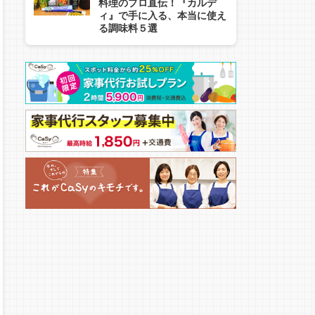
料理のプロ直伝！『カルデ
ィ』で手に入る、本当に使え
る調味料５選