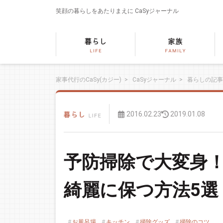
笑顔の暮らしをあたりまえに
CaSyジャーナル
家事代行のCaSy(カジー)
>
CaSyジャーナル
>
暮らしの記事
2016.02.23
2019.01.08
予防掃除で大変身
綺麗に保つ方法5選
お風呂場
キッチン
掃除グッズ
掃除のコツ