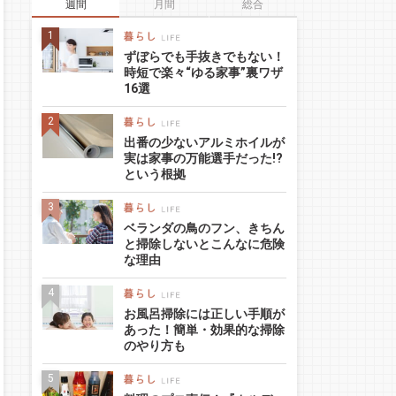
週間
月間
総合
ずぼらでも手抜きでもない！
時短で楽々“ゆる家事”裏ワザ
16選
出番の少ないアルミホイルが
実は家事の万能選手だった!?
という根拠
ベランダの鳥のフン、きちん
と掃除しないとこんなに危険
な理由
お風呂掃除には正しい手順が
あった！簡単・効果的な掃除
のやり方も