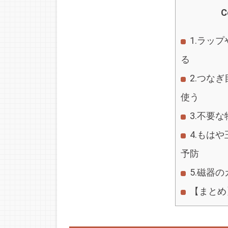
C
1.ラッ
る
2.つな
使う
3.不要
4.もは
予防
5.磁器
【まとめ