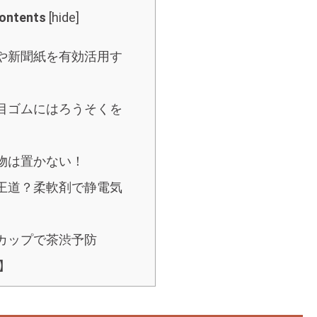
ontents
[
hide
]
プや新聞紙を有効活用す
ぎ目ゴムにはろうそくを
な物は置かない！
や王道？柔軟剤で静電気
のカップで茶渋予防
】