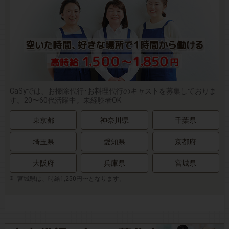
CaSyでは、お掃除代行･お料理代行のキャストを募集しておりま
す。20〜60代活躍中。未経験者OK
東京都
神奈川県
千葉県
埼玉県
愛知県
京都府
大阪府
兵庫県
宮城県
宮城県は、時給1,250円〜となります。