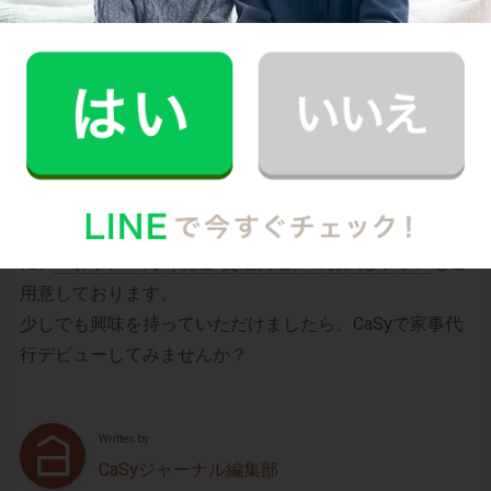
す。
シンプルでお財布に優しい料金体系
スマホだけで24時間365日依頼可能
（電話･事前訪問なし）
スタッフ･お客様双方への本人確認で安全
万が一の物損も損害保険があるから安心
（適応の範囲内）
初めての家事代行でどうお願いすればいいのか分からな
い…、どんなスタッフが来るのか不安…といった方のため
に、
2時間5,900円（税込･交通費込）のお試しプラン
もご
用意しております。
少しでも興味を持っていただけましたら、CaSyで家事代
行デビューしてみませんか？
Written by
CaSyジャーナル編集部