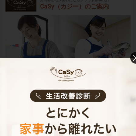
お財布と心が笑顔になるクラウド家事代行
CaSy（カジー）のご案内
CaSyは、1時間2,790円(税込)からお使いいただけるカン
タン･便利･あんしんなお掃除代行･お料理代行サービスで
す。
シンプルでお財布に優しい料金体系
スマホだけで24時間365日依頼可能
（電話･事前訪問なし）