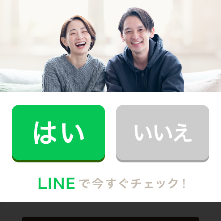
スタッフ･お客様双方への本人確認で安全
万が一の物損も損害保険があるから安心
（適応の範囲内）
初めての家事代行でどうお願いすればいいのか分からな
い…、どんなスタッフが来るのか不安…といった方のため
に、
2時間5,900円（税込･交通費込）のお試しプラン
もご
用意しております。
少しでも興味を持っていただけましたら、CaSyで家事代
行デビューしてみませんか？
Written by
CaSyジャーナル編集部