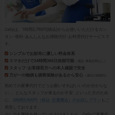
CaSyは、1時間2,790円(税込)からお使いいただけるカン
タン･便利･あんしんなお掃除代行･お料理代行サービスで
す。
シンプルでお財布に優しい料金体系
スマホだけで24時間365日依頼可能
（電話･事前訪問なし）
スタッフ･お客様双方への本人確認で安全
万が一の物損も損害保険があるから安心
（適応の範囲内）
初めての家事代行でどうお願いすればいいのか分からな
い…、どんなスタッフが来るのか不安…といった方のため
に、
2時間5,900円（税込･交通費込）のお試しプラン
もご
用意しております。
少しでも興味を持っていただけましたら、CaSyで家事代