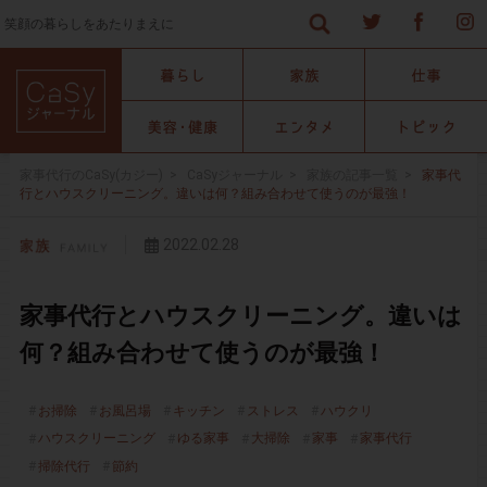
笑顔の暮らしをあたりまえに
家事代行のCaSy(カジー)
>
CaSyジャーナル
>
家族の記事一覧
>
家事代
行とハウスクリーニング。違いは何？組み合わせて使うのが最強！
2022.02.28
家事代行とハウスクリーニング。違いは
何？組み合わせて使うのが最強！
お掃除
お風呂場
キッチン
ストレス
ハウクリ
ハウスクリーニング
ゆる家事
大掃除
家事
家事代行
掃除代行
節約