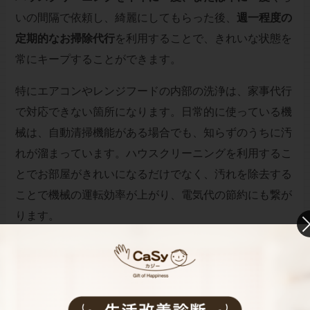
いの間隔で依頼し、綺麗にしてもらった後、
週一程度の
定期的なお掃除代行
を利用することで、きれいな状態を
常にキープすることができます。
特にエアコンやレンジフードの内部の洗浄は、家事代行
で対応できない箇所になります。日常的に使っている機
械は、自動清掃機能がある場合でも、知らずのうちに汚
れが溜まっています。ハウスクリーニングを利用するこ
とでお部屋がきれいになるだけでなく、汚れを除去する
ことで機械の運転効率が上がり、電気代の節約にも繋が
ります。
まとめ