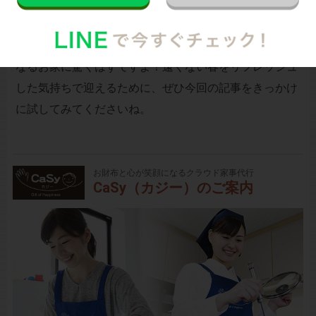
年末年始、また季節の変わり目、年度の初めなど、気分
を一掃したいときにはハウスクリーニングを検討してみ
てください。専門家による洗浄で見違えるほどきれいに
なるお家に驚くはずですよ！遠くない春をリフレッシュ
した気持ちで迎えるために、ぜひ今回の記事をきっかけ
に試してみてくださいね。
お財布と心が笑顔になるクラウド家事代行
CaSy（カジー）のご案内