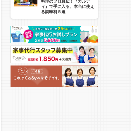
料理のプロ直伝！『カルデ
ィ』で手に入る、本当に使え
る調味料５選