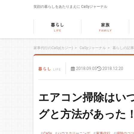
笑顔の暮らしをあたりまえに
CaSyジャーナル
家事代行のCaSy(カジー)
>
CaSyジャーナル
>
暮らしの記事
2018.09.05
2018.12.20
エアコン掃除はい
グと方法があった
CaSy
ハウスクリーニング
家事代行
掃除のコ