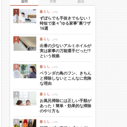
週間
月間
総合
ずぼらでも手抜きでもない！
時短で楽々“ゆる家事”裏ワザ
16選
出番の少ないアルミホイルが
実は家事の万能選手だった!?
という根拠
ベランダの鳥のフン、きちん
と掃除しないとこんなに危険
な理由
お風呂掃除には正しい手順が
あった！簡単・効果的な掃除
のやり方も