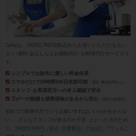
CaSyは、1時間2,790円(税込)からお使いいただけるカン
タン･便利･あんしんなお掃除代行･お料理代行サービスで
す。
シンプルでお財布に優しい料金体系
スマホだけで24時間365日依頼可能
（電話･事前訪問なし）
スタッフ･お客様双方への本人確認で安全
万が一の物損も損害保険があるから安心
（適応の範囲内）
初めての家事代行でどうお願いすればいいのか分からな
い…、どんなスタッフが来るのか不安…といった方のため
に、
2時間5,900円（税込･交通費込）のお試しプラン
もご