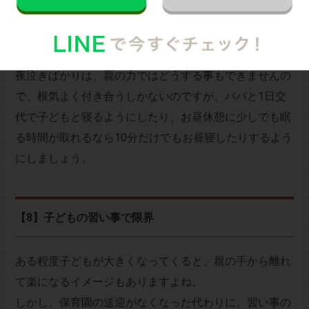
中には「1時間以上反り返って泣いている」という子や
「30分おきに泣いて起き、立って抱っこしてあげないと
泣き止まない」というような子もいるようです。
夜泣きばかりは、親の力ではどうする事もできませんの
で、根気よく付き合うしかないのですが、パパと1日交
代で子どもと寝るようにしたり、お昼休憩に少しでも眠
る時間が取れるなら10分だけでもお昼寝したりするよう
にしましょう。
【8】子どもの習い事で限界
ある程度子どもが大きくなってくると、親の手から離れ
て楽になるイメージもありますよね。
しかし、保育園の送迎がなくなった代わりに、習い事の