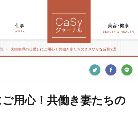
覧
>
夫婦喧嘩の仕返しにご用心！共働き妻たちのささやかな反抗9選
にご用心！共働き妻たちの