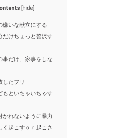
ontents
[
hide
]
の嫌いな献立にする
分だけちょっと贅沢す
の事だけ、家事をしな
敗したフリ
どもといちゃいちゃす
付かれないように暴力
しく起こすｏｒ起こさ