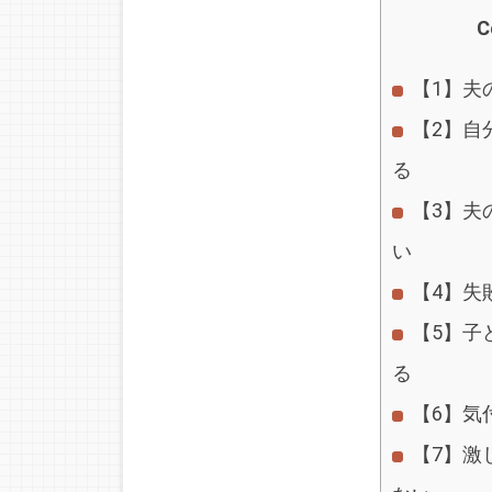
C
【1】夫
【2】自
る
【3】夫
い
【4】失
【5】子
る
【6】気
【7】激