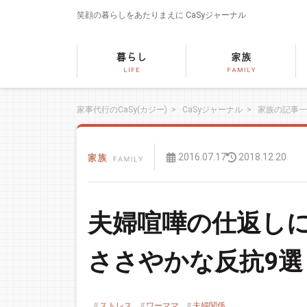
笑顔の暮らしをあたりまえに
CaSyジャーナル
家事代行のCaSy(カジー)
>
CaSyジャーナル
>
家族の記事一
2016.07.17
2018.12.20
夫婦喧嘩の仕返し
ささやかな反抗9選
ストレス
ワーママ
夫婦関係