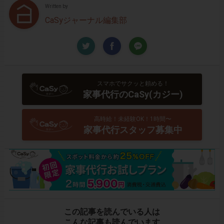
Written by
CaSyジャーナル編集部
スマホでサクッと頼める！
家事代行のCaSy(カジー)
高時給！未経験OK！1時間〜
家事代行スタッフ募集中
この記事を読んでいる人は
こんな記事も読んでいます