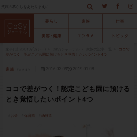
笑顔の暮らしをあたりまえに
家事代行のCaSy(カジー)
>
CaSyジャーナル
>
家族の記事一覧
>
ココで
差がつく！認定こども園に預けるとき覚悟したいポイント4つ
2016.03.09
2019.01.08
ココで差がつく！認定こども園に預ける
とき覚悟したいポイント4つ
お金
保育園
幼稚園