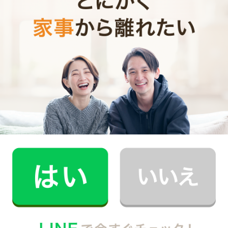
う66の言葉』
学研パブリッシング
『子どもに言ってはい
けない55の言葉 (マミーズブック)』
メイツ出版等多数。
ブログ http://ameblo.jp/soda-teruko/
お財布と心が笑顔になるクラウド家事代行
CaSy（カジー）のご案内