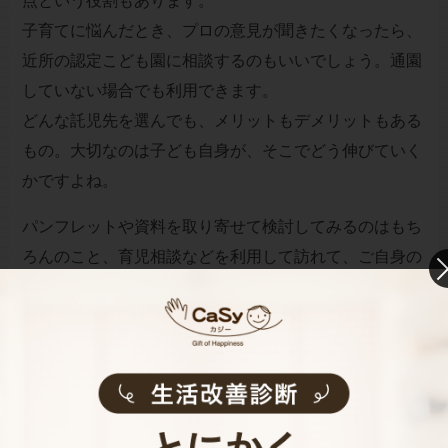
点という役割もあります。
子育てに悩んだとき、プロの意見が聞きたくなったら、
近所の認定こども園に相談するのもいいでしょう。通園
していない場合でも利用できます。
どんな託児先を選んでも、メリットもデメリットもある
もの。大切なのは子ども自身が、そこでどう伸びていく
かですよね。
パンフレットや資料を取り寄せて検討してみるのはもち
ろんのこと、育児相談などを利用して訪れて、ご自身の
目で確かめてみるのが一番でしょう。その「場」に自分
の感覚がしっくりくるかどうか、親としての第六感も案
外大事です。
（ライター・曽田照子）
子育てＮＧワードの専門家。著書に
『子どもが自信を失