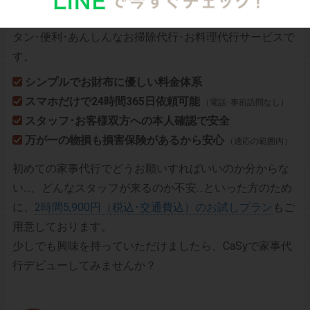
CaSyは、1時間2,790円(税込)からお使いいただけるカン
タン･便利･あんしんなお掃除代行･お料理代行サービスで
す。
シンプルでお財布に優しい料金体系
スマホだけで24時間365日依頼可能
（電話･事前訪問なし）
スタッフ･お客様双方への本人確認で安全
万が一の物損も損害保険があるから安心
（適応の範囲内）
初めての家事代行でどうお願いすればいいのか分からな
い…、どんなスタッフが来るのか不安…といった方のため
に、
2時間5,900円（税込･交通費込）のお試しプラン
もご
用意しております。
少しでも興味を持っていただけましたら、CaSyで家事代
行デビューしてみませんか？