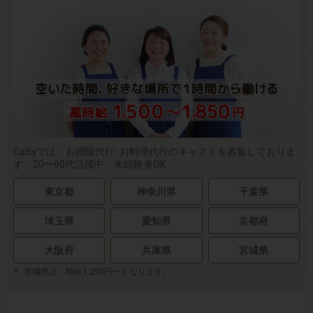
CaSyでは、お掃除代行･お料理代行のキャストを募集しておりま
す。20〜60代活躍中。未経験者OK
東京都
神奈川県
千葉県
埼玉県
愛知県
京都府
大阪府
兵庫県
宮城県
宮城県は、時給1,250円〜となります。