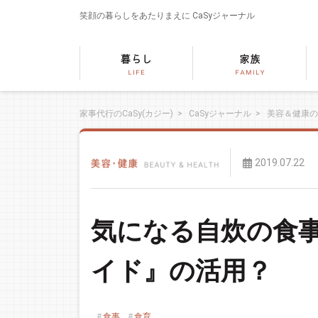
笑顔の暮らしをあたりまえに
CaSyジャーナル
家事代行のCaSy(カジー)
>
CaSyジャーナル
>
美容＆健康の
2019.07.22
気になる自炊の食
イド』の活用？
食事
食育