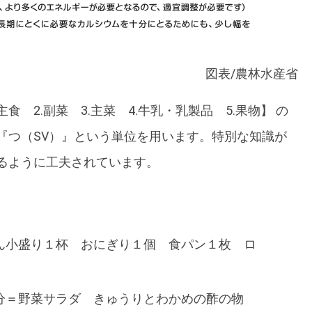
図表/農林水産省
食 2.副菜 3.主菜 4.牛乳・乳製品 5.果物】 の
『つ（SV）』という単位を用います。特別な知識が
るように工夫されています。
ん小盛り１杯 おにぎり１個 食パン１枚 ロ
つ分＝野菜サラダ きゅうりとわかめの酢の物