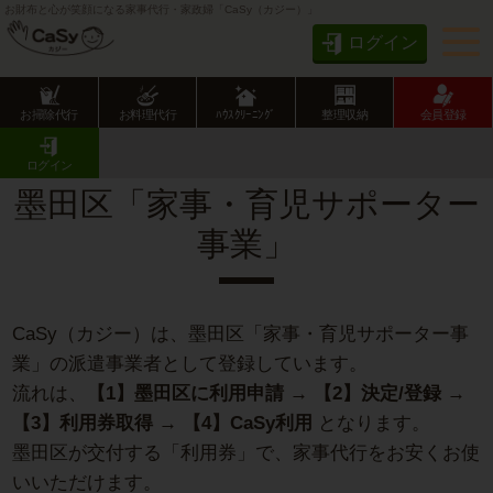
お財布と心が笑顔になる家事代行・家政婦「CaSy（カジー）」
ログイン
お掃除代行
お料理代行
ﾊｳｽｸﾘｰﾆﾝｸﾞ
整理収納
会員登録
CaSy TOP
CaSy × 自治体の「家事･子育て支援」
墨田区「家事・育児サポーター事業」
ログイン
墨田区「家事・育児サポーター
事業」
CaSy（カジー）は、墨田区「家事・育児サポーター事
業」の派遣事業者として登録しています。
流れは、
【1】墨田区に利用申請 → 【2】決定/登録 →
【3】利用券取得 → 【4】CaSy利用
となります。
墨田区が交付する「利用券」で、家事代行をお安くお使
いいただけます。