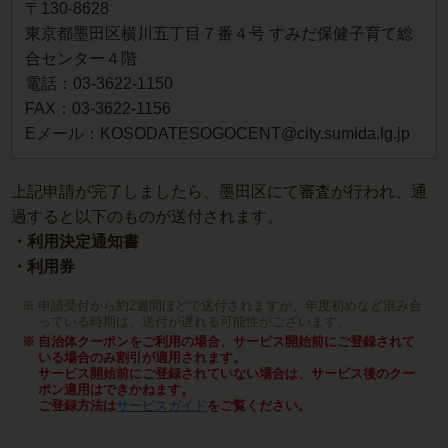
〒130-8628
東京都墨田区横川五丁目７番４号 すみだ保健子育て総
合センター４階
電話：03-3622-1150
FAX：03-3622-1156
Eメール：KOSODATESOGOCENT@city.sumida.lg.jp
上記申請が完了しましたら、墨田区にて審査が行われ、通
過すると以下のものが送付されます。
・利用決定通知書
・利用券
申請受付から約2週間ほどで送付されますが、年度初めなど混み合
っている時期は、送付が遅れる可能性がございます。
自治体クーポンをご利用の場合、サービス開始前にご登録されて
いる場合のみ割引が適用されます。
サービス開始前にご登録されていない場合は、サービス後のクー
ポン適用はできかねます。
ご登録方法は
サービスガイド
をご覧ください。