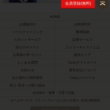
会員登録(無料)
HOME
お掃除代行
お料理代行
ハウスクリーニング
整理収納
スポットサービス
定期サービス
安心のキャスト
ジョリーキャストとは
お客様の声･口コミ
提供エリア
よくある質問
CaSyギフトカード
お知らせ
運営会社について
法人様向け福利厚生
CaSyジャーナル
安心･安全への取り組み
自治体の「家事・子育て支援」
ホームサービス･プラットフォームにおける安心･安全行動原則
家事代行求人TOP