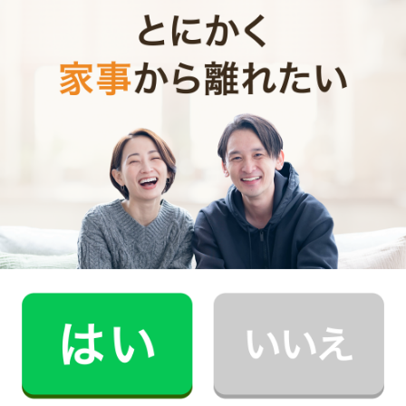
ご利用料金
1時間あたり
300円 ＋ 利用券1枚
利用券は、訪問したキャストにお渡しください
利用券の引き渡しがされなかった場合は、CaSyの正規料金でのご
請求となりますのでご注意ください
お支払いはクレジットカードのみとなっております
お掃除代行
：2〜4時間、
お料理代行
：3〜5時間ご利用いただけま
す。週１回のお掃除定期に限り、1時間〜ご利用可能です
申請後に取得した登録番号などが必要です。
こちらのボタンから依頼で、補助対象となります。
すでに利用券をお持ちの方は
今すぐ依頼する