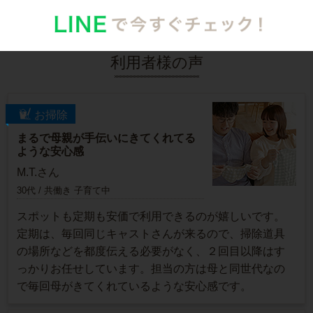
利用者様の声
お掃除
まるで母親が手伝いにきてくれてる
ような安心感
M.T.さん
30代 / 共働き 子育て中
スポットも定期も安価で利用できるのが嬉しいです。
定期は、毎回同じキャストさんが来るので、掃除道具
の場所などを都度伝える必要がなく、２回目以降はす
っかりお任せしています。担当の方は母と同世代なの
で毎回母がきてくれているような安心感です。