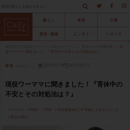
笑顔の暮らしをあたりまえに
家事代行のCaSy(カジー)
>
CaSyジャーナル
>
育休からの復職特集
>
現
役ワーママに聞きました！『育休中の不安とその対処法は？』
2019.03.14
2019.03.17
現役ワーママに聞きました！『育休中の
不安とその対処法は？』
ワーママ
特集2
育休
育休復帰前の“今”準備しておきたいこと
育児の悩み