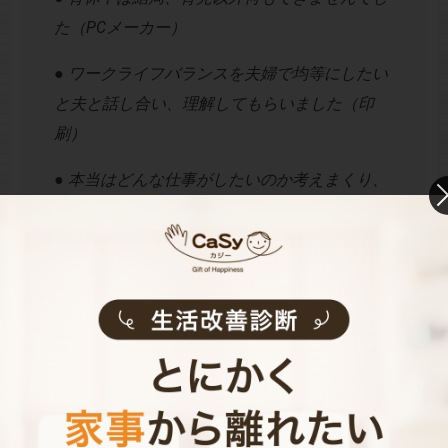
た（PCメーカー）
● ワークライフバランスを夫婦で均等にしたい
と夫と話し合い、理解してもらいました（印
刷）
● 本当はどんな仕事がしたいのか考えまくり、
夫とも話し合いました。また、拭き掃除ロボッ
ト＆食洗機購入と断捨離で、家事の効率化をは
かりました（団体職員）
●職場近くの認証保育園のスポット利用ができ
るか確認。ファミリーサポートの登録。家族の
理解と協力を得ておく。生協・ネットスーパー
の会員登録など、事前に可能な準備をできる限
り進めました（航空運輸）