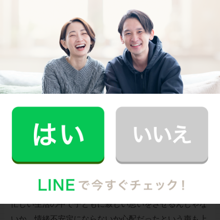
筆者も初めて掃除ロボットと食洗機を購入したのはやは
り育休中で、復職後かなり助けられました。家事の時短
と効率化への投資や準備は、ワーママにとって肝になり
そう。また、あらゆる場面を想定して子供の預け先やサ
ポーターを事前に確保しておくことも、育休中だからこ
そできる準備かもしれません。
旦那様とは具体的な家事分担だけでなく、仕事への思い
や理想とする生活スタイルなど、忙しい日常ではなかな
かできない深い話し合いをしておくのもオススメです。
3.子どもに対する心配
忙しい生活の中で子どもに寂しい思いをさせるんじゃな
いか、情緒不安定にならないか心配だったという声も上