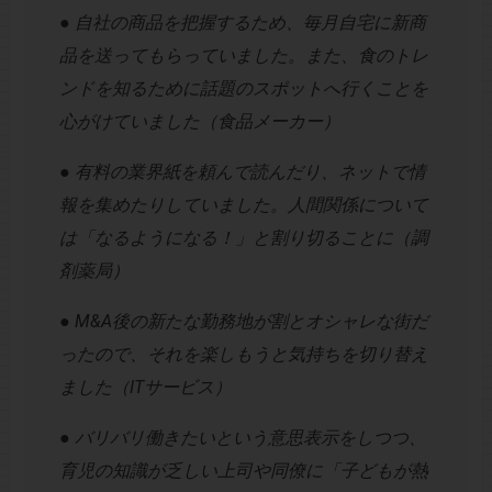
● 自社の商品を把握するため、毎月自宅に新商
品を送ってもらっていました。また、食のトレ
ンドを知るために話題のスポットへ行くことを
心がけていました（食品メーカー）
● 有料の業界紙を頼んで読んだり、ネットで情
報を集めたりしていました。人間関係について
は「なるようになる！」と割り切ることに（調
剤薬局）
● M&A後の新たな勤務地が割とオシャレな街だ
ったので、それを楽しもうと気持ちを切り替え
ました（ITサービス）
● バリバリ働きたいという意思表示をしつつ、
育児の知識が乏しい上司や同僚に「子どもが熱