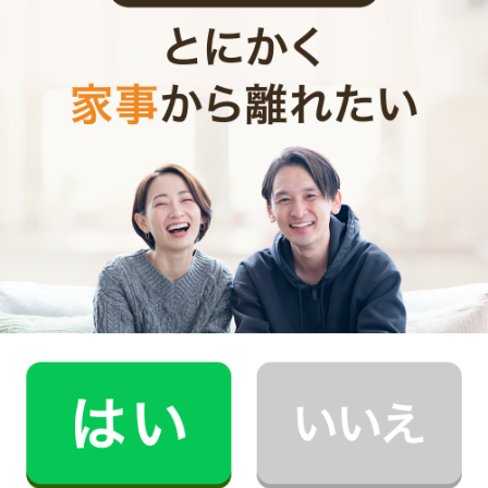
CaSyは、1時間2,790円(税込)からお使いいただけるカン
タン･便利･あんしんなお掃除代行･お料理代行サービスで
す。
シンプルでお財布に優しい料金体系
スマホだけで24時間365日依頼可能
（電話･事前訪問なし）
スタッフ･お客様双方への本人確認で安全
万が一の物損も損害保険があるから安心
（適応の範囲内）
初めての家事代行でどうお願いすればいいのか分からな
い…、どんなスタッフが来るのか不安…といった方のため
に、
2時間5,900円（税込･交通費込）のお試しプラン
もご
用意しております。
少しでも興味を持っていただけましたら、CaSyで家事代