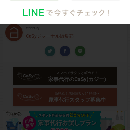
行デビューしてみませんか？
Written by
CaSyジャーナル編集部
スマホでサクッと頼める！
家事代行のCaSy(カジー)
高時給！未経験OK！1時間〜
家事代行スタッフ募集中