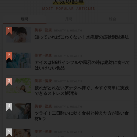
週間
月間
総合
知っていればこわくない！水疱瘡の症状別対処法
アイスはNG!?インフルや風邪の時は絶対に食べて
はいけない食品
疲れがとれないアナタへ捧ぐ、今すぐ簡単に実践
できるストレス解消法
ツライ！二日酔いに効く食材と控えた方が良い食
材5つ