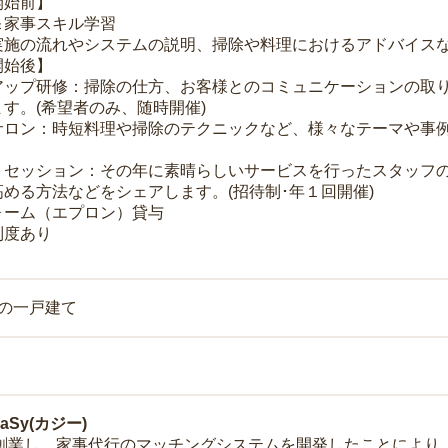
開始前】
＆家事スキル学習
実施の流れやシステムの説明、掃除や料理におけるアドバイス
開始後】
アップ研修：掃除の仕方、お客様とのコミュニケーションの取
す。(希望者のみ、随時開催)
サロン：時短料理や掃除のテクニックなど、様々なテーマや事例
トセッション：その年に素晴らしいサービスを行ったスタッフ
める方法などをシェアします。(招待制･年１回開催)
ォーム（エプロン）貸与
制度あり
上の一戸建て
Sy(カジー)
年に創業し、家事代行のマッチングシステムを開発したことによ