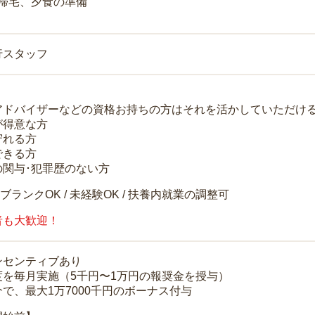
 帰宅、夕食の準備
行スタッフ
アドバイザーなどの資格お持ちの方はそれを活かしていただけ
が得意な方
守れる方
できる方
の関与･犯罪歴のない方
 ブランクOK / 未経験OK / 扶養内就業の調整可
者も大歓迎！
ンセンティブあり
度を毎月実施（5千円〜1万円の報奨金を授与）
で、最大1万7000千円のボーナス付与