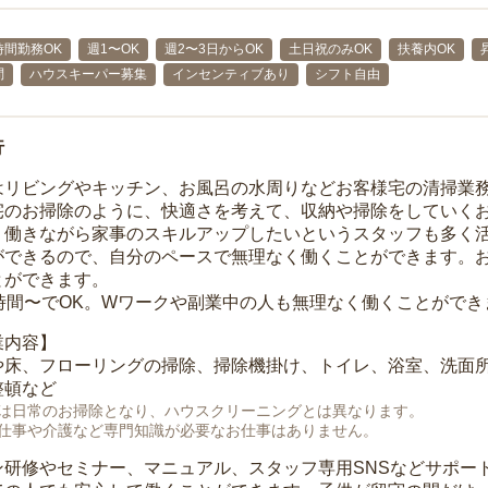
時間勤務OK
週1〜OK
週2〜3日からOK
土日祝のみOK
扶養内OK
問
ハウスキーパー募集
インセンティブあり
シフト自由
行
はリビングやキッチン、お風呂の水周りなどお客様宅の清掃業
宅のお掃除のように、快適さを考えて、収納や掃除をしていく
、働きながら家事のスキルアップしたいというスタッフも多く
ができるので、自分のペースで無理なく働くことができます。
とができます。
1時間〜でOK。Wワークや副業中の人も無理なく働くことができ
業内容】
や床、フローリングの掃除、掃除機掛け、トイレ、浴室、洗面
整頓など
は日常のお掃除となり、ハウスクリーニングとは異なります。
仕事や介護など専門知識が必要なお仕事はありません。
ン研修やセミナー、マニュアル、スタッフ専用SNSなどサポー