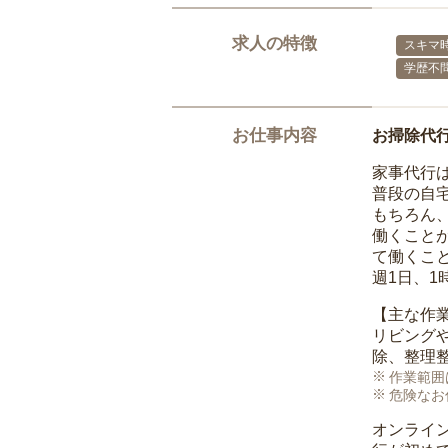
求人の特徴
スキマ
学歴不
お仕事内容
お掃除代
家事代行
普段の自
もちろん
働くこと
て働くこ
週1日、
【主な作
リビング
除、整理
作業範囲
危険なお
オンライ