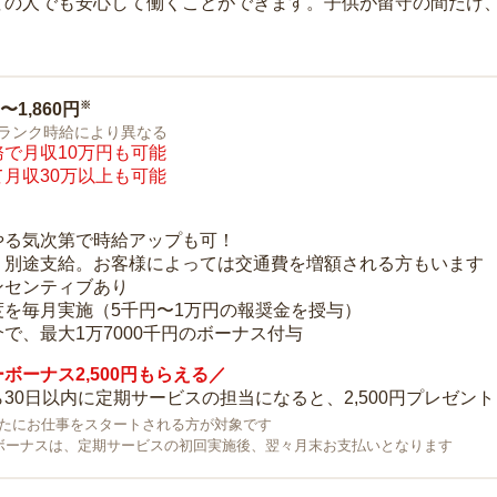
ての人でも安心して働くことができます。子供が留守の間だけ、
※
0〜1,860円
ランク時給により異なる
で月収10万円も可能
月収30万以上も可能
り
やる気次第で時給アップも可！
：別途支給。お客様によっては交通費を増額される方もいます
ンセンティブあり
度を毎月実施（5千円〜1万円の報奨金を授与）
で、最大1万7000千円のボーナス付与
ボーナス2,500円もらえる／
30日以内に定期サービスの担当になると、2,500円プレゼント
で新たにお仕事をスタートされる方が対象です
ボーナスは、定期サービスの初回実施後、翌々月末お支払いとなります