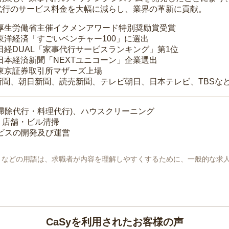
代行のサービス料金を大幅に減らし、業界の革新に貢献。
 厚生労働省主催イクメンアワード特別奨励賞受賞
 東洋経済「すごいベンチャー100」に選出
 日経DUAL「家事代行サービスランキング」第1位
 日本経済新聞「NEXTユニコーン」企業選出
 東京証券取引所マザーズ上場
新聞、朝日新聞、読売新聞、テレビ朝日、日本テレビ、TBSな
掃除代行・料理代行)、ハウスクリーニング
・店舗・ビル清掃
ービスの開発及び運営
地」などの用語は、求職者が内容を理解しやすくするために、一般的な求
CaSyを利用されたお客様の声