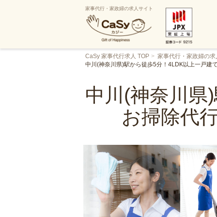
家事代行・家政婦の求人サイト
CaSy 家事代行求人 TOP
家事代行・家政婦の求
中川(神奈川県)駅から徒歩5分！4LDK以上一戸
中川(神奈川県
お掃除代