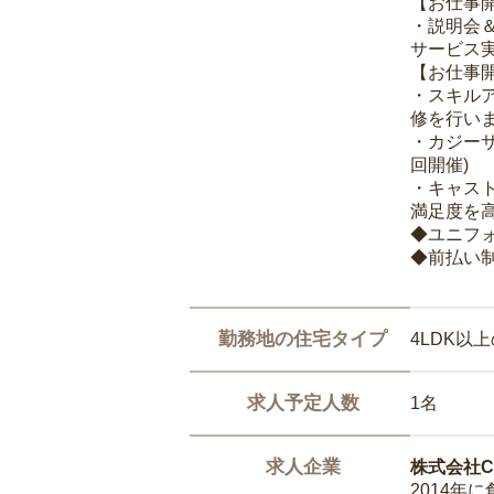
【お仕事
・説明会
サービス
【お仕事
・スキル
修を行いま
・カジー
回開催)
・キャス
満足度を高
◆ユニフ
◆前払い
勤務地の住宅タイプ
4LDK以
求人予定人数
1名
求人企業
株式会社Ca
2014