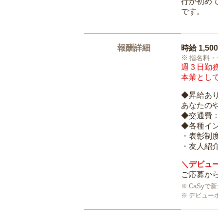
行が初め
です。
報酬詳細
時給
1,50
指名料・
週３日勤務
本業として
◆昇給あ
あなたの
◆交通費
◆各種イ
・表彰制
・友人紹介
＼デビュー
ご応募から
CaSy
デビュー