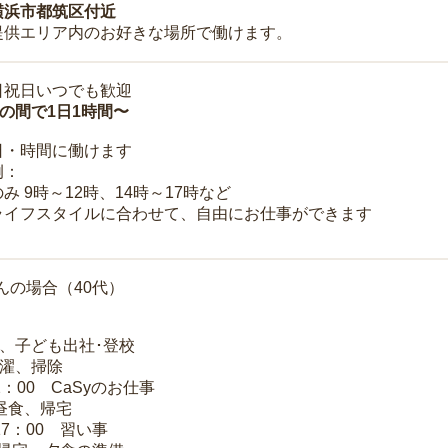
横浜市都筑区付近
提供エリア内のお好きな場所で働けます。
日祝日いつでも歓迎
時の間で1日1時間〜
日・時間に働けます
例：
み 9時～12時、14時～17時など
ライフスタイルに合わせて、自由にお仕事ができます
んの場合（40代）
夫、子ども出社･登校
洗濯、掃除
2：00 CaSyのお仕事
 昼食、帰宅
17：00 習い事