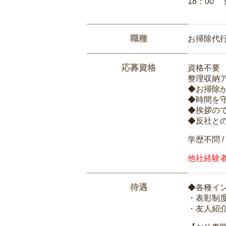
18：00
職種
お掃除代
応募資格
資格不要
整理収納
◆お掃除
◆時間を
◆挨拶の
◆反社と
学歴不問 /
他社経験
待遇
◆各種イ
・表彰制
・友人紹介