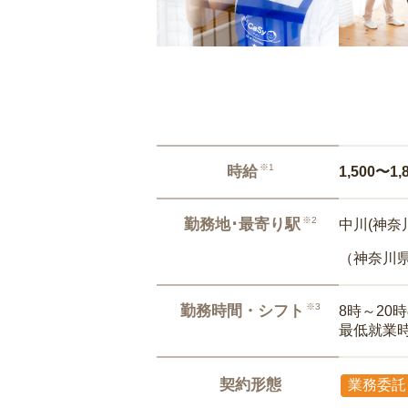
※1
時給
1,500〜1,
※2
勤務地･最寄り駅
中川(神奈
（神奈川
※3
勤務時間・シフト
8時～20
最低就業
契約形態
業務委託