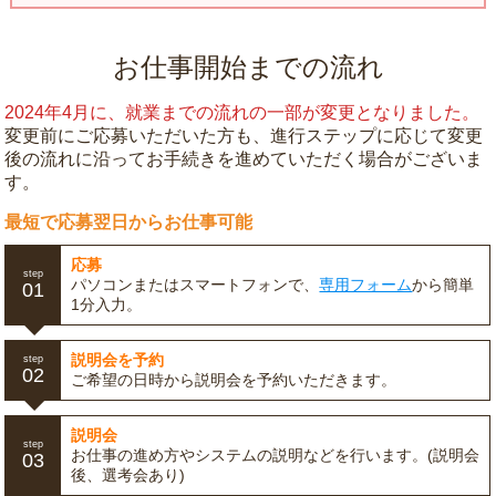
お仕事開始までの流れ
2024年4月に、就業までの流れの一部が変更となりました。
変更前にご応募いただいた方も、進行ステップに応じて変更
後の流れに沿ってお手続きを進めていただく場合がございま
す。
最短で応募翌日からお仕事可能
応募
step
パソコンまたはスマートフォンで、
専用フォーム
から簡単
01
1分入力。
説明会を予約
step
02
ご希望の日時から説明会を予約いただきます。
説明会
step
お仕事の進め方やシステムの説明などを行います。(説明会
03
後、選考会あり)