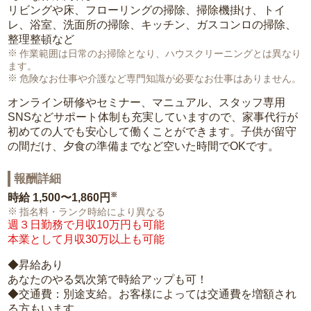
リビングや床、フローリングの掃除、掃除機掛け、トイ
レ、浴室、洗面所の掃除、キッチン、ガスコンロの掃除、
整理整頓など
作業範囲は日常のお掃除となり、ハウスクリーニングとは異なり
ます。
危険なお仕事や介護など専門知識が必要なお仕事はありません。
オンライン研修やセミナー、マニュアル、スタッフ専用
SNSなどサポート体制も充実していますので、家事代行が
初めての人でも安心して働くことができます。子供が留守
の間だけ、夕食の準備までなど空いた時間でOKです。
報酬詳細
※
時給
1,500〜1,860円
指名料・ランク時給により異なる
週３日勤務で月収10万円も可能
本業として月収30万以上も可能
◆昇給あり
あなたのやる気次第で時給アップも可！
◆交通費：別途支給。お客様によっては交通費を増額され
る方もいます