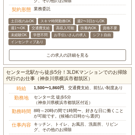
グ、その他のお掃除
業務委託
契約形態
土日祝のみOK
スキマ時間勤務OK
週2〜3日からOK
週1〜OK
交通費支給
高収入可能
扶養内OK
資格不要
未経験OK
学歴不問
お手伝いさんの求人
シフト自由
インセンティブあり
この求人の詳細を見る
センター北駅から徒歩5分！3LDKマンションでのお掃除
代行のお仕事（神奈川県横浜市都筑区）
1,500〜1,860円
、交通費支給、前払い制度あり
時給
センター北 徒歩5分
勤務地
（神奈川県横浜市都筑区付近）
8時～20時の間で1時間〜、好きな日に働くこと
勤務時間
が可能です。(候補の日時から選択)
キッチン、トイレ、お風呂、洗面所、リビン
仕事内容
グ、その他のお掃除