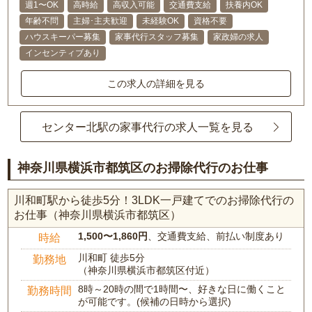
週1〜OK
高時給
高収入可能
交通費支給
扶養内OK
年齢不問
主婦･主夫歓迎
未経験OK
資格不要
ハウスキーパー募集
家事代行スタッフ募集
家政婦の求人
インセンティブあり
この求人の詳細を見る
センター北駅の家事代行の求人一覧を見る
神奈川県横浜市都筑区のお掃除代行のお仕事
川和町駅から徒歩5分！3LDK一戸建てでのお掃除代行の
お仕事（神奈川県横浜市都筑区）
1,500〜1,860円
、交通費支給、前払い制度あり
時給
川和町 徒歩5分
勤務地
（神奈川県横浜市都筑区付近）
8時～20時の間で1時間〜、好きな日に働くこと
勤務時間
が可能です。(候補の日時から選択)