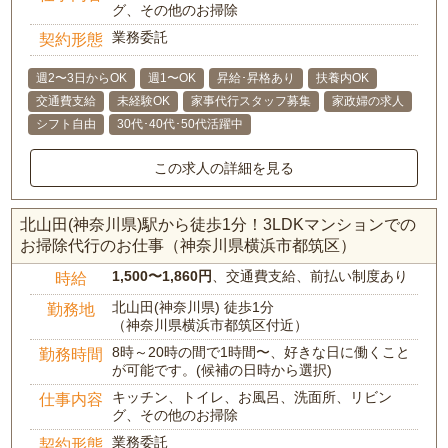
グ、その他のお掃除
業務委託
契約形態
週2〜3日からOK
週1〜OK
昇給･昇格あり
扶養内OK
交通費支給
未経験OK
家事代行スタッフ募集
家政婦の求人
シフト自由
30代･40代･50代活躍中
この求人の詳細を見る
北山田(神奈川県)駅から徒歩1分！3LDKマンションでの
お掃除代行のお仕事（神奈川県横浜市都筑区）
1,500〜1,860円
、交通費支給、前払い制度あり
時給
北山田(神奈川県) 徒歩1分
勤務地
（神奈川県横浜市都筑区付近）
8時～20時の間で1時間〜、好きな日に働くこと
勤務時間
が可能です。(候補の日時から選択)
キッチン、トイレ、お風呂、洗面所、リビン
仕事内容
グ、その他のお掃除
業務委託
契約形態