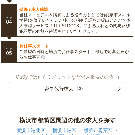
研修 / 本人確認
当社マニュアル＆講師による指導のもとで研修(家事スキル
step
学習)を修了いただいた後、公的身分証をご提出いただき本
04
人確認サービス「TRUSTDOCK」による反社との関与及び
犯罪歴の有無を確認させていただきます。
お仕事スタート
step
ご希望の日時と場所でお仕事スタート。最短で応募翌日か
05
らお仕事可能♪
CaSyではたらくメリットなど求人概要のご案内
家事代行求人TOP
横浜市都筑区周辺の他の求人を探す
横浜市港北区
横浜市緑区
横浜市青葉区