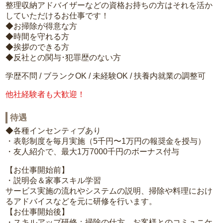
整理収納アドバイザーなどの資格お持ちの方はそれを活か
していただけるお仕事です！
◆お掃除が得意な方
◆時間を守れる方
◆挨拶のできる方
◆反社との関与･犯罪歴のない方
学歴不問 / ブランクOK / 未経験OK / 扶養内就業の調整可
他社経験者も大歓迎！
待遇
◆各種インセンティブあり
・表彰制度を毎月実施（5千円〜1万円の報奨金を授与）
・友人紹介で、最大1万7000千円のボーナス付与
【お仕事開始前】
・説明会＆家事スキル学習
サービス実施の流れやシステムの説明、掃除や料理におけ
るアドバイスなどを元に研修を行います。
【お仕事開始後】
・スキルアップ研修：掃除の仕方、お客様とのコミュニケ