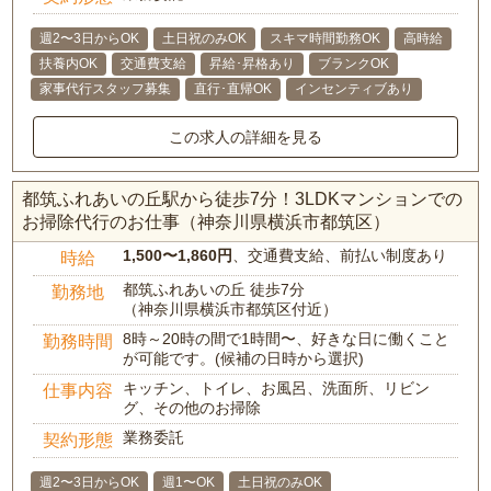
週2〜3日からOK
土日祝のみOK
スキマ時間勤務OK
高時給
扶養内OK
交通費支給
昇給･昇格あり
ブランクOK
家事代行スタッフ募集
直行･直帰OK
インセンティブあり
この求人の詳細を見る
都筑ふれあいの丘駅から徒歩7分！3LDKマンションでの
お掃除代行のお仕事（神奈川県横浜市都筑区）
1,500〜1,860円
、交通費支給、前払い制度あり
時給
都筑ふれあいの丘 徒歩7分
勤務地
（神奈川県横浜市都筑区付近）
8時～20時の間で1時間〜、好きな日に働くこと
勤務時間
が可能です。(候補の日時から選択)
キッチン、トイレ、お風呂、洗面所、リビン
仕事内容
グ、その他のお掃除
業務委託
契約形態
週2〜3日からOK
週1〜OK
土日祝のみOK