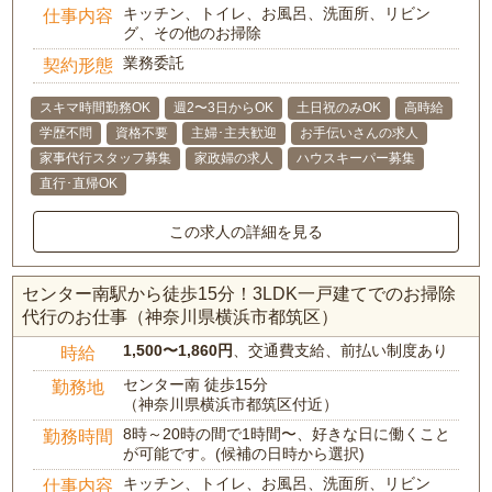
キッチン、トイレ、お風呂、洗面所、リビン
仕事内容
グ、その他のお掃除
業務委託
契約形態
スキマ時間勤務OK
週2〜3日からOK
土日祝のみOK
高時給
学歴不問
資格不要
主婦･主夫歓迎
お手伝いさんの求人
家事代行スタッフ募集
家政婦の求人
ハウスキーパー募集
直行･直帰OK
この求人の詳細を見る
センター南駅から徒歩15分！3LDK一戸建てでのお掃除
代行のお仕事（神奈川県横浜市都筑区）
1,500〜1,860円
、交通費支給、前払い制度あり
時給
センター南 徒歩15分
勤務地
（神奈川県横浜市都筑区付近）
8時～20時の間で1時間〜、好きな日に働くこと
勤務時間
が可能です。(候補の日時から選択)
キッチン、トイレ、お風呂、洗面所、リビン
仕事内容