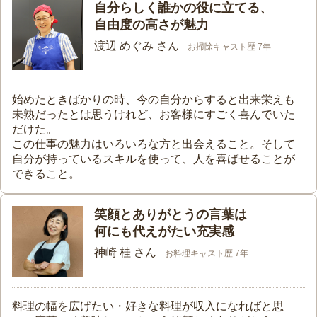
自分らしく誰かの役に立てる、
自由度の高さが魅力
渡辺 めぐみ さん
お掃除キャスト歴 7年
始めたときばかりの時、今の自分からすると出来栄えも
未熟だったとは思うけれど、お客様にすごく喜んでいた
だけた。
この仕事の魅力はいろいろな方と出会えること。そして
自分が持っているスキルを使って、人を喜ばせることが
できること。
笑顔とありがとうの言葉は
何にも代えがたい充実感
神崎 桂 さん
お料理キャスト歴 7年
料理の幅を広げたい・好きな料理が収入になればと思