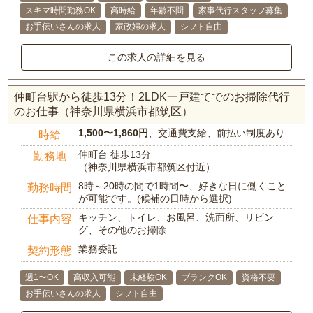
スキマ時間勤務OK
高時給
年齢不問
家事代行スタッフ募集
お手伝いさんの求人
家政婦の求人
シフト自由
この求人の詳細を見る
仲町台駅から徒歩13分！2LDK一戸建てでのお掃除代行
のお仕事（神奈川県横浜市都筑区）
1,500〜1,860円
、交通費支給、前払い制度あり
時給
仲町台 徒歩13分
勤務地
（神奈川県横浜市都筑区付近）
8時～20時の間で1時間〜、好きな日に働くこと
勤務時間
が可能です。(候補の日時から選択)
キッチン、トイレ、お風呂、洗面所、リビン
仕事内容
グ、その他のお掃除
業務委託
契約形態
週1〜OK
高収入可能
未経験OK
ブランクOK
資格不要
お手伝いさんの求人
シフト自由