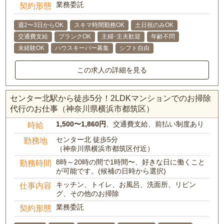
業務委託
契約形態
週2〜3日からOK
スキマ時間勤務OK
土日祝のみOK
交通費支給
ブランクOK
主婦･主夫歓迎
年齢不問
未経験OK
ハウスキーパー募集
シフト自由
この求人の詳細を見る
センター北駅から徒歩5分！2LDKマンションでのお掃除
代行のお仕事（神奈川県横浜市都筑区）
1,500〜1,860円
、交通費支給、前払い制度あり
時給
センター北 徒歩5分
勤務地
（神奈川県横浜市都筑区付近）
8時～20時の間で1時間〜、好きな日に働くこと
勤務時間
が可能です。(候補の日時から選択)
キッチン、トイレ、お風呂、洗面所、リビン
仕事内容
グ、その他のお掃除
業務委託
契約形態