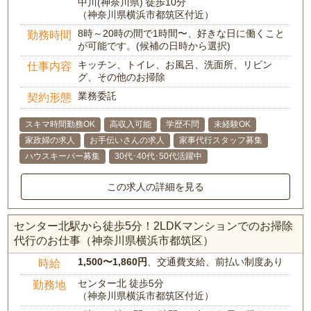
中川(神奈川県) 徒歩10分
（神奈川県横浜市都筑区付近）
8時～20時の間で1時間〜、好きな日に働くこと
勤務時間
が可能です。(候補の日時から選択)
キッチン、トイレ、お風呂、洗面所、リビン
仕事内容
グ、その他のお掃除
業務委託
契約形態
スキマ時間勤務OK
高収入可能
学歴不問
未経験OK
家政婦の求人
お手伝いさんの求人
家事代行スタッフ募集
ハウスキーパー募集
30代･40代･50代活躍中
この求人の詳細を見る
センター北駅から徒歩5分！2LDKマンションでのお掃除
代行のお仕事（神奈川県横浜市都筑区）
1,500〜1,860円
、交通費支給、前払い制度あり
時給
センター北 徒歩5分
勤務地
（神奈川県横浜市都筑区付近）