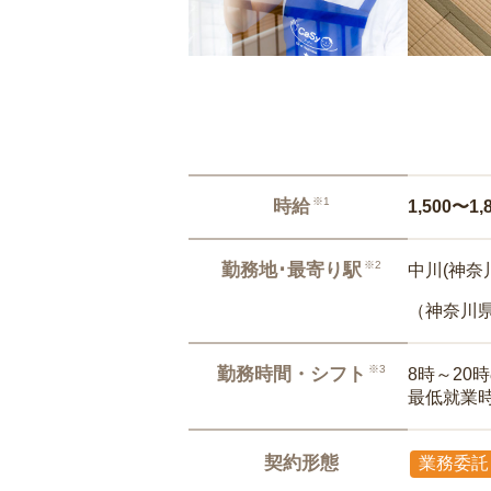
※1
時給
1,500〜1,
※2
勤務地･最寄り駅
中川(神奈川
（神奈川
※3
勤務時間・シフト
8時～20
最低就業
契約形態
業務委託