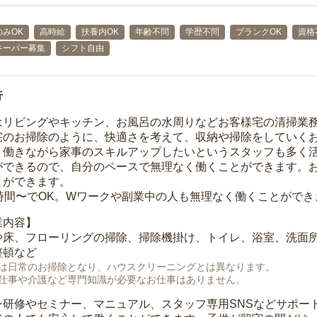
みOK
高時給
扶養内OK
年齢不問
学歴不問
ブランクOK
資格
キーパー募集
シフト自由
行
はリビングやキッチン、お風呂の水周りなどお客様宅の清掃業
宅のお掃除のように、快適さを考えて、収納や掃除をしていく
、働きながら家事のスキルアップしたいというスタッフも多く
ができるので、自分のペースで無理なく働くことができます。
とができます。
1時間〜でOK。Wワークや副業中の人も無理なく働くことができ
業内容】
や床、フローリングの掃除、掃除機掛け、トイレ、浴室、洗面
整頓など
は日常のお掃除となり、ハウスクリーニングとは異なります。
仕事や介護など専門知識が必要なお仕事はありません。
ン研修やセミナー、マニュアル、スタッフ専用SNSなどサポー