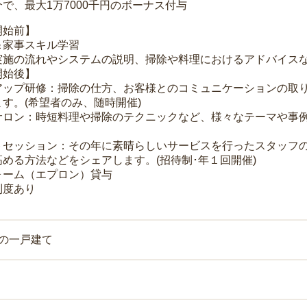
で、最大1万7000千円のボーナス付与
開始前】
＆家事スキル学習
実施の流れやシステムの説明、掃除や料理におけるアドバイス
開始後】
アップ研修：掃除の仕方、お客様とのコミュニケーションの取
す。(希望者のみ、随時開催)
サロン：時短料理や掃除のテクニックなど、様々なテーマや事例
トセッション：その年に素晴らしいサービスを行ったスタッフ
める方法などをシェアします。(招待制･年１回開催)
ォーム（エプロン）貸与
制度あり
上の一戸建て