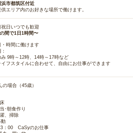
横浜市都筑区付近
提供エリア内のお好きな場所で働けます。
日祝日いつでも歓迎
時の間で1日1時間〜
日・時間に働けます
例：
み 9時～12時、14時～17時など
ライフスタイルに合わせて、自由にお仕事ができます
んの場合（45歳）
起床
弁当･朝食作り
洗濯、掃除
移動
13：00 CaSyのお仕事