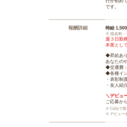
行が初め
です。
報酬詳細
時給
1,50
指名料・
週３日勤務
本業として
◆昇給あ
あなたの
◆交通費
◆各種イ
・表彰制
・友人紹介
＼デビュー
ご応募から
CaSy
デビュー