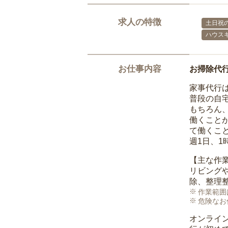
求人の特徴
土日祝の
ハウス
お仕事内容
お掃除代
家事代行
普段の自
もちろん
働くこと
て働くこ
週1日、
【主な作
リビング
除、整理
作業範囲
危険なお
オンライ