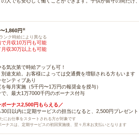
ての人でも安心して働くことができます。子供が留守の間だけ、
※
0〜1,860円
ランク時給により異なる
で月収10万円も可能
月収30万以上も可能
り
やる気次第で時給アップも可！
：別途支給。お客様によっては交通費を増額される方もいます
ンセンティブあり
度を毎月実施（5千円〜1万円の報奨金を授与）
で、最大1万7000千円のボーナス付与
ボーナス2,500円もらえる／
30日以内に定期サービスの担当になると、2,500円プレゼント
で新たにお仕事をスタートされる方が対象です
ボーナスは、定期サービスの初回実施後、翌々月末お支払いとなります