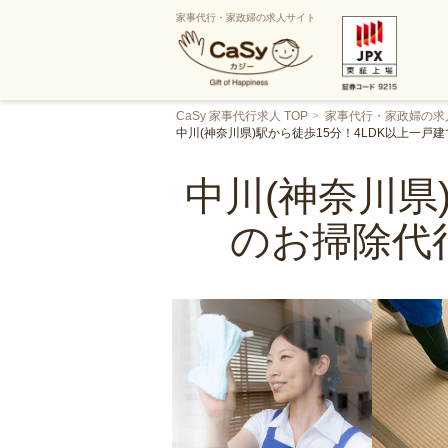
家事代行・家政婦の求人サイト
CaSy 家事代行求人 TOP
家事代行・家政婦の求
中川(神奈川県)駅から徒歩15分！4LDK以上一
中川(神奈川県
のお掃除代