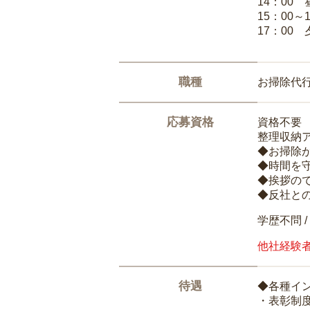
14：00
15：00
17：00
職種
お掃除代
応募資格
資格不要
整理収納
◆お掃除
◆時間を
◆挨拶の
◆反社と
学歴不問 /
他社経験
待遇
◆各種イ
・表彰制