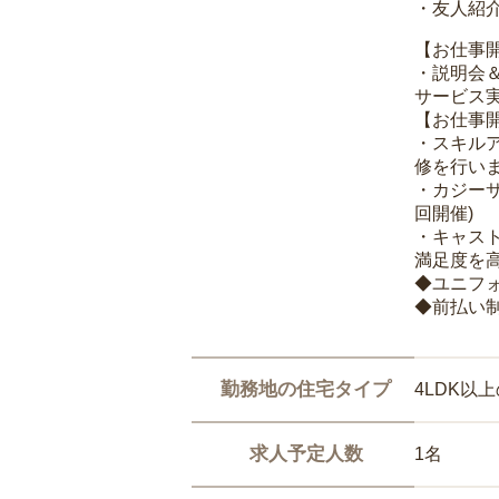
・友人紹介
【お仕事
・説明会
サービス
【お仕事
・スキル
修を行いま
・カジー
回開催)
・キャス
満足度を高
◆ユニフ
◆前払い
勤務地の住宅タイプ
4LDK以
求人予定人数
1名