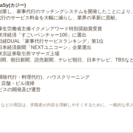
Sy(カジー)
年に創業し、家事代行のマッチングシステムを開発したことによ
代行のサービス料金を大幅に減らし、業界の革新に貢献。
 厚生労働省主催イクメンアワード特別奨励賞受賞
 東洋経済「すごいベンチャー100」に選出
 日経DUAL「家事代行サービスランキング」第1位
 日本経済新聞「NEXTユニコーン」企業選出
 東京証券取引所マザーズ上場
新聞、朝日新聞、読売新聞、テレビ朝日、日本テレビ、TBSな
掃除代行・料理代行)、ハウスクリーニング
・店舗・ビル清掃
ービスの開発及び運営
地」などの用語は、求職者が内容を理解しやすくするために、一般的な求