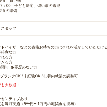
 昼食、買い物
～17：00 子ども帰宅、習い事の送迎
 夕食の準備
行スタッフ
アドバイザーなどの資格お持ちの方はそれを活かしていただけ
が得意な方
守れる方
できる方
の関与･犯罪歴のない方
 ブランクOK / 未経験OK / 扶養内就業の調整可
者も大歓迎！
ンセンティブあり
度を毎月実施（5千円〜1万円の報奨金を授与）