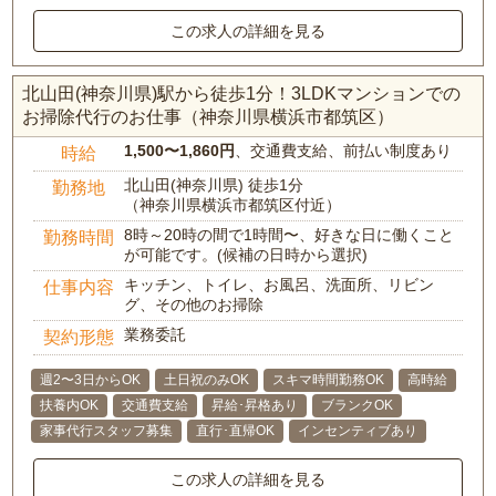
この求人の詳細を見る
北山田(神奈川県)駅から徒歩1分！3LDKマンションでの
お掃除代行のお仕事（神奈川県横浜市都筑区）
1,500〜1,860円
、交通費支給、前払い制度あり
時給
北山田(神奈川県) 徒歩1分
勤務地
（神奈川県横浜市都筑区付近）
8時～20時の間で1時間〜、好きな日に働くこと
勤務時間
が可能です。(候補の日時から選択)
キッチン、トイレ、お風呂、洗面所、リビン
仕事内容
グ、その他のお掃除
業務委託
契約形態
週2〜3日からOK
土日祝のみOK
スキマ時間勤務OK
高時給
扶養内OK
交通費支給
昇給･昇格あり
ブランクOK
家事代行スタッフ募集
直行･直帰OK
インセンティブあり
この求人の詳細を見る