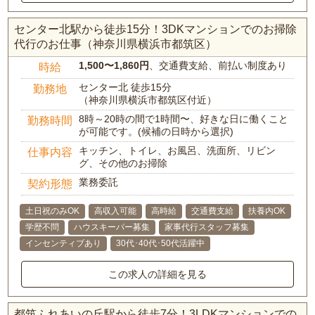
センター北駅から徒歩15分！3DKマンションでのお掃除
代行のお仕事（神奈川県横浜市都筑区）
1,500〜1,860円
、交通費支給、前払い制度あり
時給
センター北 徒歩15分
勤務地
（神奈川県横浜市都筑区付近）
8時～20時の間で1時間〜、好きな日に働くこと
勤務時間
が可能です。(候補の日時から選択)
キッチン、トイレ、お風呂、洗面所、リビン
仕事内容
グ、その他のお掃除
業務委託
契約形態
土日祝のみOK
高収入可能
高時給
交通費支給
扶養内OK
学歴不問
ハウスキーパー募集
家事代行スタッフ募集
インセンティブあり
30代･40代･50代活躍中
この求人の詳細を見る
都筑ふれあいの丘駅から徒歩7分！3LDKマンションでの