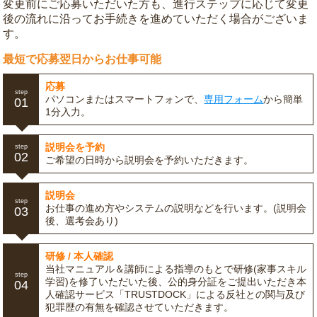
変更前にご応募いただいた方も、進行ステップに応じて変更
後の流れに沿ってお手続きを進めていただく場合がございま
す。
最短で応募翌日からお仕事可能
応募
step
パソコンまたはスマートフォンで、
専用フォーム
から簡単
01
1分入力。
説明会を予約
step
02
ご希望の日時から説明会を予約いただきます。
説明会
step
お仕事の進め方やシステムの説明などを行います。(説明会
03
後、選考会あり)
研修 / 本人確認
当社マニュアル＆講師による指導のもとで研修(家事スキル
step
学習)を修了いただいた後、公的身分証をご提出いただき本
04
人確認サービス「TRUSTDOCK」による反社との関与及び
犯罪歴の有無を確認させていただきます。