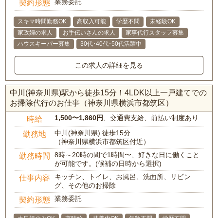
業務委託
契約形態
スキマ時間勤務OK
高収入可能
学歴不問
未経験OK
家政婦の求人
お手伝いさんの求人
家事代行スタッフ募集
ハウスキーパー募集
30代･40代･50代活躍中
この求人の詳細を見る
中川(神奈川県)駅から徒歩15分！4LDK以上一戸建てでの
お掃除代行のお仕事（神奈川県横浜市都筑区）
1,500〜1,860円
、交通費支給、前払い制度あり
時給
中川(神奈川県) 徒歩15分
勤務地
（神奈川県横浜市都筑区付近）
8時～20時の間で1時間〜、好きな日に働くこと
勤務時間
が可能です。(候補の日時から選択)
キッチン、トイレ、お風呂、洗面所、リビン
仕事内容
グ、その他のお掃除
業務委託
契約形態