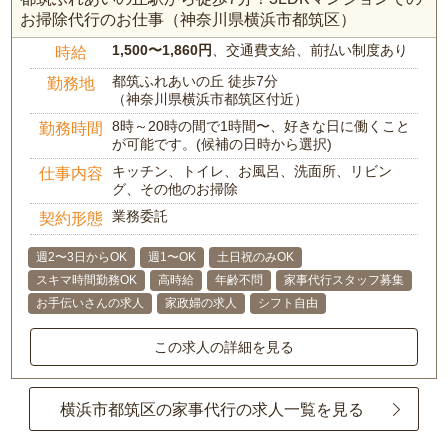
お掃除代行のお仕事（神奈川県横浜市都筑区）
1,500〜1,860円
、交通費支給、前払い制度あり
時給
都筑ふれあいの丘 徒歩7分
勤務地
（神奈川県横浜市都筑区付近）
8時～20時の間で1時間〜、好きな日に働くこと
勤務時間
が可能です。(候補の日時から選択)
キッチン、トイレ、お風呂、洗面所、リビン
仕事内容
グ、その他のお掃除
業務委託
契約形態
週2〜3日からOK
週1〜OK
土日祝のみOK
スキマ時間勤務OK
高時給
年齢不問
家事代行スタッフ募集
お手伝いさんの求人
家政婦の求人
シフト自由
この求人の詳細を見る
横浜市都筑区の家事代行の求人一覧を見る