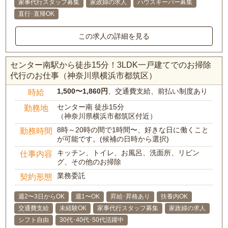
家事代行スタッフ募集
家政婦の求人
ハウスキーパー募集
直行･直帰OK
この求人の詳細を見る
センター南駅から徒歩15分！3LDK一戸建てでのお掃除
代行のお仕事（神奈川県横浜市都筑区）
1,500〜1,860円
、交通費支給、前払い制度あり
時給
センター南 徒歩15分
勤務地
（神奈川県横浜市都筑区付近）
8時～20時の間で1時間〜、好きな日に働くこと
勤務時間
が可能です。(候補の日時から選択)
キッチン、トイレ、お風呂、洗面所、リビン
仕事内容
グ、その他のお掃除
業務委託
契約形態
週2〜3日からOK
週1〜OK
昇給･昇格あり
扶養内OK
交通費支給
未経験OK
家事代行スタッフ募集
家政婦の求人
シフト自由
30代･40代･50代活躍中