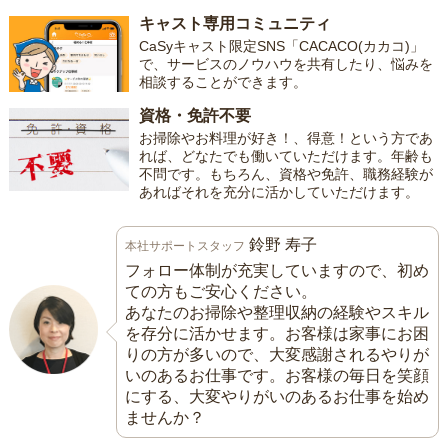
キャスト専用コミュニティ
CaSyキャスト限定SNS「CACACO(カカコ)」
で、サービスのノウハウを共有したり、悩みを
相談することができます。
資格・免許不要
お掃除やお料理が好き！、得意！という方であ
れば、どなたでも働いていただけます。年齢も
不問です。もちろん、資格や免許、職務経験が
あればそれを充分に活かしていただけます。
鈴野 寿子
本社サポートスタッフ
フォロー体制が充実していますので、初め
ての方もご安心ください。
あなたのお掃除や整理収納の経験やスキル
を存分に活かせます。お客様は家事にお困
りの方が多いので、大変感謝されるやりが
いのあるお仕事です。お客様の毎日を笑顔
にする、大変やりがいのあるお仕事を始め
ませんか？