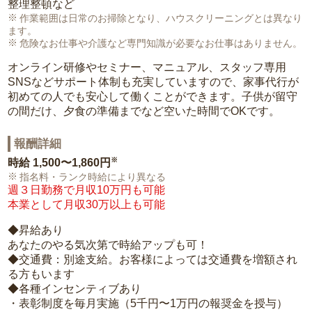
整理整頓など
作業範囲は日常のお掃除となり、ハウスクリーニングとは異なり
ます。
危険なお仕事や介護など専門知識が必要なお仕事はありません。
オンライン研修やセミナー、マニュアル、スタッフ専用
SNSなどサポート体制も充実していますので、家事代行が
初めての人でも安心して働くことができます。子供が留守
の間だけ、夕食の準備までなど空いた時間でOKです。
報酬詳細
※
時給
1,500〜1,860円
指名料・ランク時給により異なる
週３日勤務で月収10万円も可能
本業として月収30万以上も可能
◆昇給あり
あなたのやる気次第で時給アップも可！
◆交通費：別途支給。お客様によっては交通費を増額され
る方もいます
◆各種インセンティブあり
・表彰制度を毎月実施（5千円〜1万円の報奨金を授与）