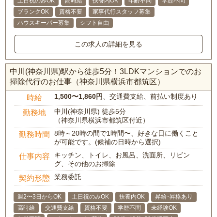
土日祝のみOK
高時給
扶養内OK
年齢不問
学歴不問
ブランクOK
資格不要
家事代行スタッフ募集
ハウスキーパー募集
シフト自由
この求人の詳細を見る
中川(神奈川県)駅から徒歩5分！3LDKマンションでのお
掃除代行のお仕事（神奈川県横浜市都筑区）
1,500〜1,860円
、交通費支給、前払い制度あり
時給
中川(神奈川県) 徒歩5分
勤務地
（神奈川県横浜市都筑区付近）
8時～20時の間で1時間〜、好きな日に働くこと
勤務時間
が可能です。(候補の日時から選択)
キッチン、トイレ、お風呂、洗面所、リビン
仕事内容
グ、その他のお掃除
業務委託
契約形態
週2〜3日からOK
土日祝のみOK
扶養内OK
昇給･昇格あり
高時給
交通費支給
資格不要
学歴不問
未経験OK