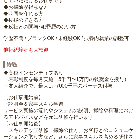
していただけるお仕事です！
◆お掃除が得意な方
◆時間を守れる方
◆挨拶のできる方
◆反社との関与･犯罪歴のない方
学歴不問 / ブランクOK / 未経験OK / 扶養内就業の調整可
他社経験者も大歓迎！
待遇
◆各種インセンティブあり
・表彰制度を毎月実施（5千円〜1万円の報奨金を授与）
・友人紹介で、最大1万7000千円のボーナス付与
【お仕事開始前】
・説明会＆家事スキル学習
サービス実施の流れやシステムの説明、掃除や料理におけ
るアドバイスなどを元に研修を行います。
【お仕事開始後】
・スキルアップ研修：掃除の仕方、お客様とのコミュニケ
ーションの取り方など、さらに家事スキルを高める研修を