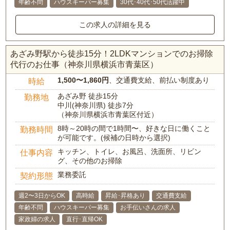
年齢不問
ハウスキーパー募集
30代･40代･50代活躍中
この求人の詳細を見る
あざみ野駅から徒歩15分！2LDKマンションでのお掃除
代行のお仕事（神奈川県横浜市青葉区）
1,500〜1,860円
、交通費支給、前払い制度あり
時給
あざみ野 徒歩15分
勤務地
中川(神奈川県) 徒歩7分
（神奈川県横浜市青葉区付近）
8時～20時の間で1時間〜、好きな日に働くこと
勤務時間
が可能です。(候補の日時から選択)
キッチン、トイレ、お風呂、洗面所、リビン
仕事内容
グ、その他のお掃除
業務委託
契約形態
週2〜3日からOK
高時給
昇給･昇格あり
交通費支給
年齢不問
ハウスキーパー募集
お手伝いさんの求人
家政婦の求人
直行･直帰OK