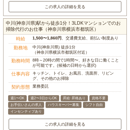
この求人の詳細を見る
中川(神奈川県)駅から徒歩1分！3LDKマンションでのお
掃除代行のお仕事（神奈川県横浜市都筑区）
1,500〜1,860円
、交通費支給、前払い制度あり
時給
中川(神奈川県) 徒歩1分
勤務地
（神奈川県横浜市都筑区付近）
8時～20時の間で1時間〜、好きな日に働くこと
勤務時間
が可能です。(候補の日時から選択)
キッチン、トイレ、お風呂、洗面所、リビン
仕事内容
グ、その他のお掃除
業務委託
契約形態
週1〜OK
週2〜3日からOK
昇給･昇格あり
資格不要
お手伝いさんの求人
ハウスキーパー募集
シフト自由
インセンティブあり
この求人の詳細を見る