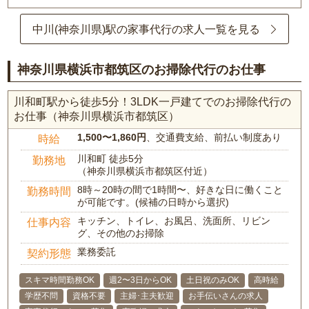
中川(神奈川県)駅の家事代行の求人一覧を見る
神奈川県横浜市都筑区のお掃除代行のお仕事
川和町駅から徒歩5分！3LDK一戸建てでのお掃除代行の
お仕事（神奈川県横浜市都筑区）
1,500〜1,860円
、交通費支給、前払い制度あり
時給
川和町 徒歩5分
勤務地
（神奈川県横浜市都筑区付近）
8時～20時の間で1時間〜、好きな日に働くこと
勤務時間
が可能です。(候補の日時から選択)
キッチン、トイレ、お風呂、洗面所、リビン
仕事内容
グ、その他のお掃除
業務委託
契約形態
スキマ時間勤務OK
週2〜3日からOK
土日祝のみOK
高時給
学歴不問
資格不要
主婦･主夫歓迎
お手伝いさんの求人