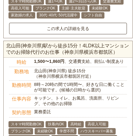
スキマ時間勤務OK
週1〜OK
週2〜3日からOK
交通費支給
高収入可能
ブランクOK
主婦･主夫歓迎
未経験OK
家政婦の求人
30代･40代･50代活躍中
シフト自由
この求人の詳細を見る
北山田(神奈川県)駅から徒歩15分！4LDK以上マンション
でのお掃除代行のお仕事（神奈川県横浜市都筑区）
1,500〜1,860円
、交通費支給、前払い制度あり
時給
北山田(神奈川県) 徒歩15分
勤務地
（神奈川県横浜市都筑区付近）
8時～20時の間で1時間〜、好きな日に働くこと
勤務時間
が可能です。(候補の日時から選択)
キッチン、トイレ、お風呂、洗面所、リビン
仕事内容
グ、その他のお掃除
業務委託
契約形態
スキマ時間勤務OK
扶養内OK
高時給
高収入可能
ブランクOK
未経験OK
学歴不問
ハウスキーパー募集