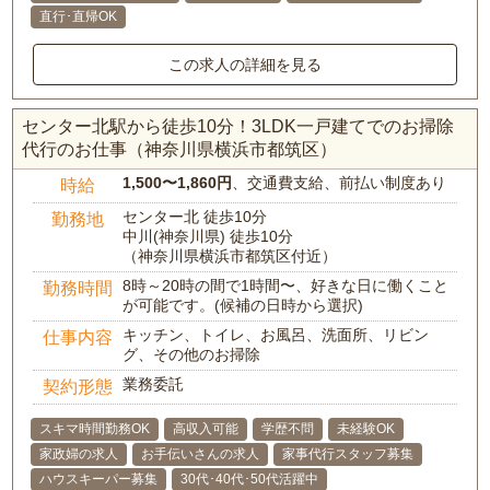
直行･直帰OK
この求人の詳細を見る
センター北駅から徒歩10分！3LDK一戸建てでのお掃除
代行のお仕事（神奈川県横浜市都筑区）
1,500〜1,860円
、交通費支給、前払い制度あり
時給
センター北 徒歩10分
勤務地
中川(神奈川県) 徒歩10分
（神奈川県横浜市都筑区付近）
8時～20時の間で1時間〜、好きな日に働くこと
勤務時間
が可能です。(候補の日時から選択)
キッチン、トイレ、お風呂、洗面所、リビン
仕事内容
グ、その他のお掃除
業務委託
契約形態
スキマ時間勤務OK
高収入可能
学歴不問
未経験OK
家政婦の求人
お手伝いさんの求人
家事代行スタッフ募集
ハウスキーパー募集
30代･40代･50代活躍中