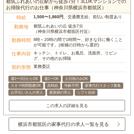
都筑ふれあいの丘駅から徒歩7分！3LDKマンションでの
お掃除代行のお仕事（神奈川県横浜市都筑区）
1,500〜1,860円
、交通費支給、前払い制度あり
時給
都筑ふれあいの丘 徒歩7分
勤務地
（神奈川県横浜市都筑区付近）
8時～20時の間で1時間〜、好きな日に働くこと
勤務時間
が可能です。(候補の日時から選択)
キッチン、トイレ、お風呂、洗面所、リビン
仕事内容
グ、その他のお掃除
業務委託
契約形態
週2〜3日からOK
週1〜OK
土日祝のみOK
スキマ時間勤務OK
高時給
年齢不問
家事代行スタッフ募集
お手伝いさんの求人
家政婦の求人
シフト自由
この求人の詳細を見る
横浜市都筑区の家事代行の求人一覧を見る