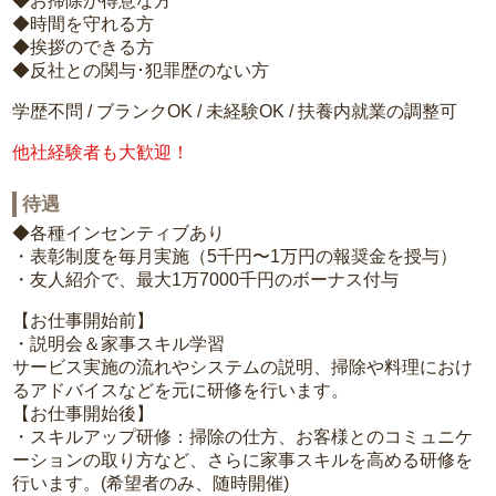
◆お掃除が得意な方
◆時間を守れる方
◆挨拶のできる方
◆反社との関与･犯罪歴のない方
学歴不問 / ブランクOK / 未経験OK / 扶養内就業の調整可
他社経験者も大歓迎！
待遇
◆各種インセンティブあり
・表彰制度を毎月実施（5千円〜1万円の報奨金を授与）
・友人紹介で、最大1万7000千円のボーナス付与
【お仕事開始前】
・説明会＆家事スキル学習
サービス実施の流れやシステムの説明、掃除や料理におけ
るアドバイスなどを元に研修を行います。
【お仕事開始後】
・スキルアップ研修：掃除の仕方、お客様とのコミュニケ
ーションの取り方など、さらに家事スキルを高める研修を
行います。(希望者のみ、随時開催)