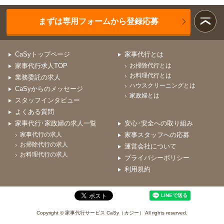
まずは専用フォームから登録応募
CaSyトップページ
家事代行とは
家事代行求人TOP
お掃除代行とは
お料理代行とは
業務委託の求人
ハウスクリーニングとは
CaSyからのメッセージ
家政婦とは
スタッフインタビュー
よくある質問
家事代行･家政婦の求人一覧
安心･安全への取り組み
家事代行の求人
家事スタッフへの応募
お掃除代行の求人
運営会社について
お料理代行の求人
プライバシーポリシー
利用規約
Copyright © 家事代行サービス CaSy（カジー） All rights reserved.