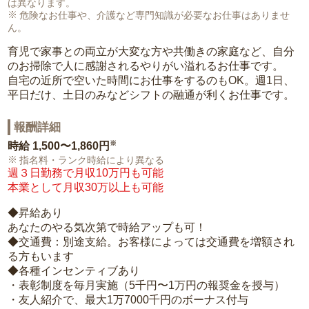
は異なります。
危険なお仕事や、介護など専門知識が必要なお仕事はありませ
ん。
育児で家事との両立が大変な方や共働きの家庭など、自分
のお掃除で人に感謝されるやりがい溢れるお仕事です。
自宅の近所で空いた時間にお仕事をするのもOK。週1日、
平日だけ、土日のみなどシフトの融通が利くお仕事です。
報酬詳細
※
時給
1,500〜1,860円
指名料・ランク時給により異なる
週３日勤務で月収10万円も可能
本業として月収30万以上も可能
◆昇給あり
あなたのやる気次第で時給アップも可！
◆交通費：別途支給。お客様によっては交通費を増額され
る方もいます
◆各種インセンティブあり
・表彰制度を毎月実施（5千円〜1万円の報奨金を授与）
・友人紹介で、最大1万7000千円のボーナス付与