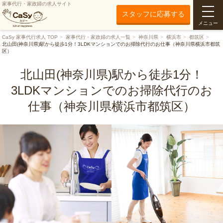
家事代行・家政婦の求人サイト
スタッフに応募する
メニュー
CaSy 家事代行求人 TOP
家事代行・家政婦の求人一覧
神奈川県
横浜市
都筑区
北山田(神奈川県)駅から徒歩1分！3LDKマンションでのお掃除代行のお仕事（神奈川県横浜市都筑
区）
北山田(神奈川県)駅から徒歩1分！
3LDKマンションでのお掃除代行のお
仕事（神奈川県横浜市都筑区）