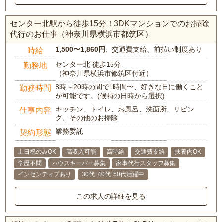
センター北駅から徒歩15分！3DKマンションでのお掃除
代行のお仕事（神奈川県横浜市都筑区）
1,500〜1,860円
、交通費支給、前払い制度あり
時給
センター北 徒歩15分
勤務地
（神奈川県横浜市都筑区付近）
8時～20時の間で1時間〜、好きな日に働くこと
勤務時間
が可能です。(候補の日時から選択)
キッチン、トイレ、お風呂、洗面所、リビン
仕事内容
グ、その他のお掃除
業務委託
契約形態
土日祝のみOK
高収入可能
高時給
交通費支給
扶養内OK
学歴不問
ハウスキーパー募集
家事代行スタッフ募集
インセンティブあり
30代･40代･50代活躍中
この求人の詳細を見る