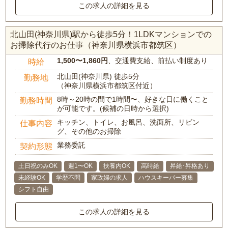
この求人の詳細を見る
北山田(神奈川県)駅から徒歩5分！1LDKマンションでの
お掃除代行のお仕事（神奈川県横浜市都筑区）
1,500〜1,860円
、交通費支給、前払い制度あり
時給
北山田(神奈川県) 徒歩5分
勤務地
（神奈川県横浜市都筑区付近）
8時～20時の間で1時間〜、好きな日に働くこと
勤務時間
が可能です。(候補の日時から選択)
キッチン、トイレ、お風呂、洗面所、リビン
仕事内容
グ、その他のお掃除
業務委託
契約形態
土日祝のみOK
週1〜OK
扶養内OK
高時給
昇給･昇格あり
未経験OK
学歴不問
家政婦の求人
ハウスキーパー募集
シフト自由
この求人の詳細を見る