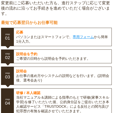
変更前にご応募いただいた方も、進行ステップに応じて変更
後の流れに沿ってお手続きを進めていただく場合がございま
す。
最短で応募翌日からお仕事可能
応募
step
パソコンまたはスマートフォンで、
専用フォーム
から簡単
01
1分入力。
説明会を予約
step
02
ご希望の日時から説明会を予約いただきます。
説明会
step
お仕事の進め方やシステムの説明などを行います。(説明会
03
後、選考会あり)
研修 / 本人確認
当社マニュアル＆講師による指導のもとで研修(家事スキル
step
学習)を修了いただいた後、公的身分証をご提出いただき本
04
人確認サービス「TRUSTDOCK」による反社との関与及び
犯罪歴の有無を確認させていただきます。