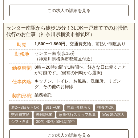
この求人の詳細を見る
センター南駅から徒歩15分！3LDK一戸建てでのお掃除
代行のお仕事（神奈川県横浜市都筑区）
1,500〜1,860円
、交通費支給、前払い制度あり
時給
センター南 徒歩15分
勤務地
（神奈川県横浜市都筑区付近）
8時～20時の間で1時間〜、好きな日に働くこと
勤務時間
が可能です。(候補の日時から選択)
キッチン、トイレ、お風呂、洗面所、リビン
仕事内容
グ、その他のお掃除
業務委託
契約形態
週2〜3日からOK
週1〜OK
昇給･昇格あり
扶養内OK
交通費支給
未経験OK
家事代行スタッフ募集
家政婦の求人
シフト自由
30代･40代･50代活躍中
この求人の詳細を見る