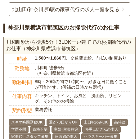
北山田(神奈川県)駅の家事代行の求人一覧を見る
神奈川県横浜市都筑区のお掃除代行のお仕事
川和町駅から徒歩5分！3LDK一戸建てでのお掃除代行の
お仕事（神奈川県横浜市都筑区）
1,500〜1,860円
、交通費支給、前払い制度あり
時給
川和町 徒歩5分
勤務地
（神奈川県横浜市都筑区付近）
8時～20時の間で1時間〜、好きな日に働くこと
勤務時間
が可能です。(候補の日時から選択)
キッチン、トイレ、お風呂、洗面所、リビン
仕事内容
グ、その他のお掃除
業務委託
契約形態
スキマ時間勤務OK
週2〜3日からOK
土日祝のみOK
高時給
学歴不問
資格不要
主婦･主夫歓迎
お手伝いさんの求人
家事代行スタッフ募集
家政婦の求人
ハウスキーパー募集