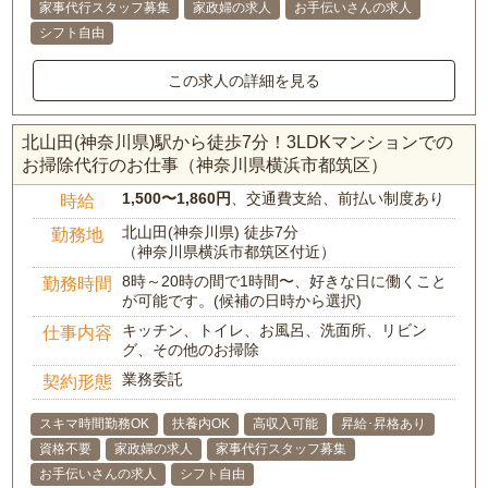
家事代行スタッフ募集
家政婦の求人
お手伝いさんの求人
シフト自由
この求人の詳細を見る
北山田(神奈川県)駅から徒歩7分！3LDKマンションでの
お掃除代行のお仕事（神奈川県横浜市都筑区）
1,500〜1,860円
、交通費支給、前払い制度あり
時給
北山田(神奈川県) 徒歩7分
勤務地
（神奈川県横浜市都筑区付近）
8時～20時の間で1時間〜、好きな日に働くこと
勤務時間
が可能です。(候補の日時から選択)
キッチン、トイレ、お風呂、洗面所、リビン
仕事内容
グ、その他のお掃除
業務委託
契約形態
スキマ時間勤務OK
扶養内OK
高収入可能
昇給･昇格あり
資格不要
家政婦の求人
家事代行スタッフ募集
お手伝いさんの求人
シフト自由