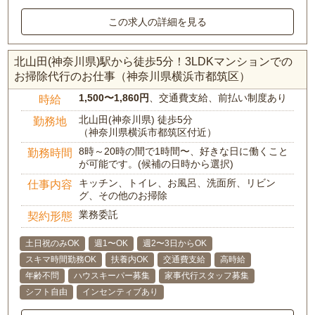
この求人の詳細を見る
北山田(神奈川県)駅から徒歩5分！3LDKマンションでの
お掃除代行のお仕事（神奈川県横浜市都筑区）
1,500〜1,860円
、交通費支給、前払い制度あり
時給
北山田(神奈川県) 徒歩5分
勤務地
（神奈川県横浜市都筑区付近）
8時～20時の間で1時間〜、好きな日に働くこと
勤務時間
が可能です。(候補の日時から選択)
キッチン、トイレ、お風呂、洗面所、リビン
仕事内容
グ、その他のお掃除
業務委託
契約形態
土日祝のみOK
週1〜OK
週2〜3日からOK
スキマ時間勤務OK
扶養内OK
交通費支給
高時給
年齢不問
ハウスキーパー募集
家事代行スタッフ募集
シフト自由
インセンティブあり