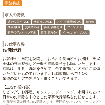
業務委託
求人の特徴
週2〜3日からOK
土日祝のみOK
スキマ時間勤務OK
高時給
扶養内OK
交通費支給
昇給･昇格あり
ブランクOK
家事代行スタッフ募集
直行･直帰OK
インセンティブあり
お仕事内容
お掃除代行
お客様のご自宅を訪問し、お風呂や洗面所のお掃除、部屋
全体の整理整頓など一般の掃除業務をお願いいたします。
掃除は、用具・洗剤を含めて、全て事前にお客様にご準備
いただいたもので行います。1回1時間からでもOK。
希望のエリアで無理なく働くことができます。
【主な作業内容】
リビング、お部屋、キッチン、ダイニング、水回りなどの
日常のお掃除を中心とした家事代行業務をお任せします。
作業範囲は日常のお掃除となり、専門的なハウスクリーニングと