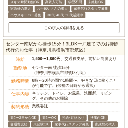
スキマ時間勤務OK
高収入可能
学歴不問
未経験OK
家政婦の求人
お手伝いさんの求人
家事代行スタッフ募集
ハウスキーパー募集
30代･40代･50代活躍中
この求人の詳細を見る
センター南駅から徒歩15分！3LDK一戸建てでのお掃除
代行のお仕事（神奈川県横浜市都筑区）
1,500〜1,860円
、交通費支給、前払い制度あり
時給
センター南 徒歩15分
勤務地
（神奈川県横浜市都筑区付近）
8時～20時の間で1時間〜、好きな日に働くこと
勤務時間
が可能です。(候補の日時から選択)
キッチン、トイレ、お風呂、洗面所、リビン
仕事内容
グ、その他のお掃除
業務委託
契約形態
週2〜3日からOK
週1〜OK
昇給･昇格あり
扶養内OK
交通費支給
未経験OK
家事代行スタッフ募集
家政婦の求人