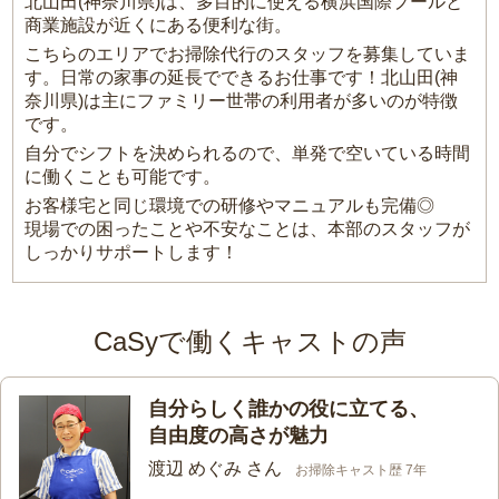
北山田(神奈川県)は、多目的に使える横浜国際プールと
商業施設が近くにある便利な街。
こちらのエリアでお掃除代行のスタッフを募集していま
す。日常の家事の延長でできるお仕事です！北山田(神
奈川県)は主にファミリー世帯の利用者が多いのが特徴
です。
自分でシフトを決められるので、単発で空いている時間
に働くことも可能です。
お客様宅と同じ環境での研修やマニュアルも完備◎
現場での困ったことや不安なことは、本部のスタッフが
しっかりサポートします！
CaSyで働くキャストの声
自分らしく誰かの役に立てる、
自由度の高さが魅力
渡辺 めぐみ さん
お掃除キャスト歴 7年