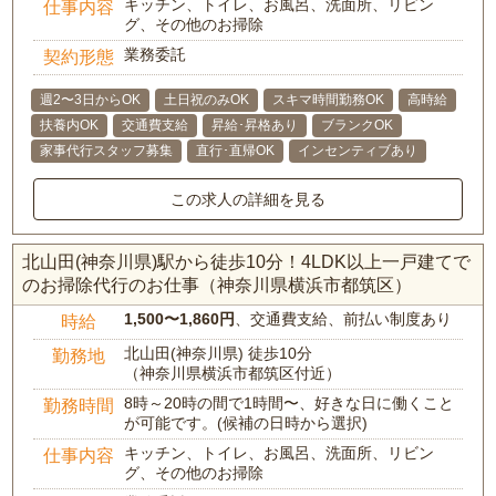
キッチン、トイレ、お風呂、洗面所、リビン
仕事内容
グ、その他のお掃除
業務委託
契約形態
週2〜3日からOK
土日祝のみOK
スキマ時間勤務OK
高時給
扶養内OK
交通費支給
昇給･昇格あり
ブランクOK
家事代行スタッフ募集
直行･直帰OK
インセンティブあり
この求人の詳細を見る
北山田(神奈川県)駅から徒歩10分！4LDK以上一戸建てで
のお掃除代行のお仕事（神奈川県横浜市都筑区）
1,500〜1,860円
、交通費支給、前払い制度あり
時給
北山田(神奈川県) 徒歩10分
勤務地
（神奈川県横浜市都筑区付近）
8時～20時の間で1時間〜、好きな日に働くこと
勤務時間
が可能です。(候補の日時から選択)
キッチン、トイレ、お風呂、洗面所、リビン
仕事内容
グ、その他のお掃除