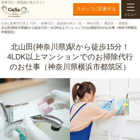
家事代行・家政婦の求人サイト
スタッフに応募する
メニュー
CaSy 家事代行求人 TOP
家事代行・家政婦の求人一覧
神奈川県
横浜市
都筑区
北山田(神奈川県)駅から徒歩15分！4LDK以上マンションでのお掃除代行のお仕事（神奈川県横浜
市都筑区）
北山田(神奈川県)駅から徒歩15分！
4LDK以上マンションでのお掃除代行
のお仕事（神奈川県横浜市都筑区）