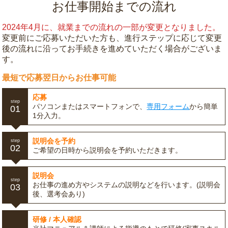
お仕事開始までの流れ
2024年4月に、就業までの流れの一部が変更となりました。
変更前にご応募いただいた方も、進行ステップに応じて変更
後の流れに沿ってお手続きを進めていただく場合がございま
す。
最短で応募翌日からお仕事可能
応募
step
パソコンまたはスマートフォンで、
専用フォーム
から簡単
01
1分入力。
説明会を予約
step
02
ご希望の日時から説明会を予約いただきます。
説明会
step
お仕事の進め方やシステムの説明などを行います。(説明会
03
後、選考会あり)
研修 / 本人確認