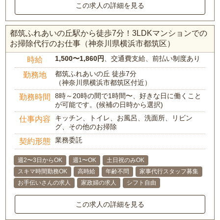
この求人の詳細を見る
都筑ふれあいの丘駅から徒歩7分！3LDKマンションでの
お掃除代行のお仕事（神奈川県横浜市都筑区）
1,500〜1,860円
、交通費支給、前払い制度あり
時給
都筑ふれあいの丘 徒歩7分
勤務地
（神奈川県横浜市都筑区付近）
8時～20時の間で1時間〜、好きな日に働くこと
勤務時間
が可能です。(候補の日時から選択)
キッチン、トイレ、お風呂、洗面所、リビン
仕事内容
グ、その他のお掃除
業務委託
契約形態
週2〜3日からOK
週1〜OK
土日祝のみOK
スキマ時間勤務OK
高時給
年齢不問
家事代行スタッフ募集
お手伝いさんの求人
家政婦の求人
シフト自由
この求人の詳細を見る