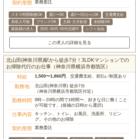
業務委託
契約形態
スキマ時間勤務OK
週1〜OK
週2〜3日からOK
交通費支給
高収入可能
ブランクOK
主婦･主夫歓迎
未経験OK
家政婦の求人
30代･40代･50代活躍中
シフト自由
この求人の詳細を見る
北山田(神奈川県)駅から徒歩7分！3LDKマンションでの
お掃除代行のお仕事（神奈川県横浜市都筑区）
1,500〜1,860円
、交通費支給、前払い制度あり
時給
北山田(神奈川県) 徒歩7分
勤務地
（神奈川県横浜市都筑区付近）
8時～20時の間で1時間〜、好きな日に働くこと
勤務時間
が可能です。(候補の日時から選択)
キッチン、トイレ、お風呂、洗面所、リビン
仕事内容
グ、その他のお掃除
業務委託
契約形態