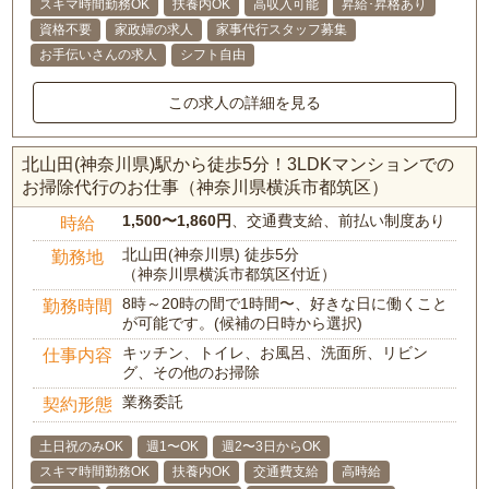
スキマ時間勤務OK
扶養内OK
高収入可能
昇給･昇格あり
資格不要
家政婦の求人
家事代行スタッフ募集
お手伝いさんの求人
シフト自由
この求人の詳細を見る
北山田(神奈川県)駅から徒歩5分！3LDKマンションでの
お掃除代行のお仕事（神奈川県横浜市都筑区）
1,500〜1,860円
、交通費支給、前払い制度あり
時給
北山田(神奈川県) 徒歩5分
勤務地
（神奈川県横浜市都筑区付近）
8時～20時の間で1時間〜、好きな日に働くこと
勤務時間
が可能です。(候補の日時から選択)
キッチン、トイレ、お風呂、洗面所、リビン
仕事内容
グ、その他のお掃除
業務委託
契約形態
土日祝のみOK
週1〜OK
週2〜3日からOK
スキマ時間勤務OK
扶養内OK
交通費支給
高時給