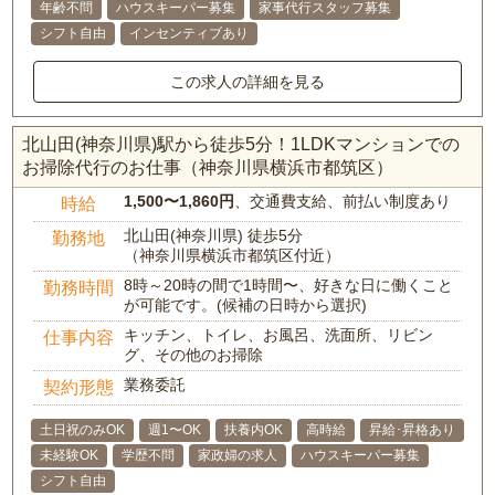
年齢不問
ハウスキーパー募集
家事代行スタッフ募集
シフト自由
インセンティブあり
この求人の詳細を見る
北山田(神奈川県)駅から徒歩5分！1LDKマンションでの
お掃除代行のお仕事（神奈川県横浜市都筑区）
1,500〜1,860円
、交通費支給、前払い制度あり
時給
北山田(神奈川県) 徒歩5分
勤務地
（神奈川県横浜市都筑区付近）
8時～20時の間で1時間〜、好きな日に働くこと
勤務時間
が可能です。(候補の日時から選択)
キッチン、トイレ、お風呂、洗面所、リビン
仕事内容
グ、その他のお掃除
業務委託
契約形態
土日祝のみOK
週1〜OK
扶養内OK
高時給
昇給･昇格あり
未経験OK
学歴不問
家政婦の求人
ハウスキーパー募集
シフト自由