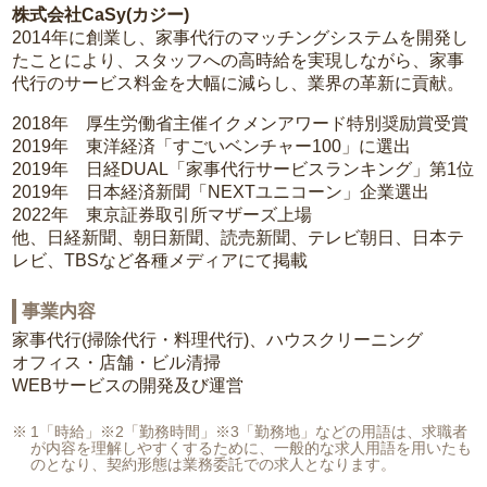
株式会社CaSy(カジー)
2014年に創業し、家事代行のマッチングシステムを開発し
たことにより、スタッフへの高時給を実現しながら、家事
代行のサービス料金を大幅に減らし、業界の革新に貢献。
2018年 厚生労働省主催イクメンアワード特別奨励賞受賞
2019年 東洋経済「すごいベンチャー100」に選出
2019年 日経DUAL「家事代行サービスランキング」第1位
2019年 日本経済新聞「NEXTユニコーン」企業選出
2022年 東京証券取引所マザーズ上場
他、日経新聞、朝日新聞、読売新聞、テレビ朝日、日本テ
レビ、TBSなど各種メディアにて掲載
事業内容
家事代行(掃除代行・料理代行)、ハウスクリーニング
オフィス・店舗・ビル清掃
WEBサービスの開発及び運営
1「時給」※2「勤務時間」※3「勤務地」などの用語は、求職者
が内容を理解しやすくするために、一般的な求人用語を用いたも
のとなり、契約形態は業務委託での求人となります。