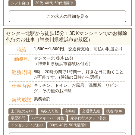
シフト自由
30代･40代･50代活躍中
この求人の詳細を見る
センター北駅から徒歩15分！3DKマンションでのお掃除
代行のお仕事（神奈川県横浜市都筑区）
1,500〜1,860円
、交通費支給、前払い制度あり
時給
センター北 徒歩15分
勤務地
（神奈川県横浜市都筑区付近）
8時～20時の間で1時間〜、好きな日に働くこと
勤務時間
が可能です。(候補の日時から選択)
キッチン、トイレ、お風呂、洗面所、リビン
仕事内容
グ、その他のお掃除
業務委託
契約形態
土日祝のみOK
高収入可能
高時給
交通費支給
扶養内OK
学歴不問
ハウスキーパー募集
家事代行スタッフ募集
インセンティブあり
30代･40代･50代活躍中