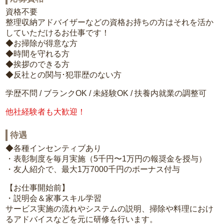
資格不要
整理収納アドバイザーなどの資格お持ちの方はそれを活か
していただけるお仕事です！
◆お掃除が得意な方
◆時間を守れる方
◆挨拶のできる方
◆反社との関与･犯罪歴のない方
学歴不問 / ブランクOK / 未経験OK / 扶養内就業の調整可
他社経験者も大歓迎！
待遇
◆各種インセンティブあり
・表彰制度を毎月実施（5千円〜1万円の報奨金を授与）
・友人紹介で、最大1万7000千円のボーナス付与
【お仕事開始前】
・説明会＆家事スキル学習
サービス実施の流れやシステムの説明、掃除や料理におけ
るアドバイスなどを元に研修を行います。