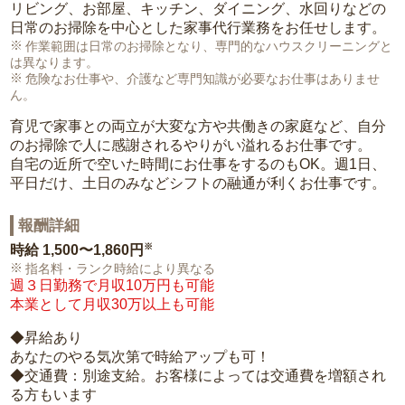
リビング、お部屋、キッチン、ダイニング、水回りなどの
日常のお掃除を中心とした家事代行業務をお任せします。
作業範囲は日常のお掃除となり、専門的なハウスクリーニングと
は異なります。
危険なお仕事や、介護など専門知識が必要なお仕事はありませ
ん。
育児で家事との両立が大変な方や共働きの家庭など、自分
のお掃除で人に感謝されるやりがい溢れるお仕事です。
自宅の近所で空いた時間にお仕事をするのもOK。週1日、
平日だけ、土日のみなどシフトの融通が利くお仕事です。
報酬詳細
※
時給
1,500〜1,860円
指名料・ランク時給により異なる
週３日勤務で月収10万円も可能
本業として月収30万以上も可能
◆昇給あり
あなたのやる気次第で時給アップも可！
◆交通費：別途支給。お客様によっては交通費を増額され
る方もいます