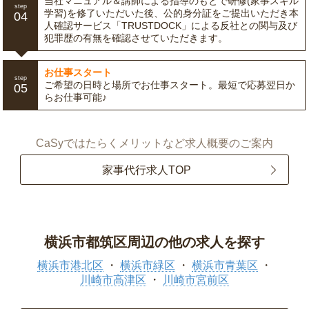
当社マニュアル＆講師による指導のもとで研修(家事スキル
step
学習)を修了いただいた後、公的身分証をご提出いただき本
04
人確認サービス「TRUSTDOCK」による反社との関与及び
犯罪歴の有無を確認させていただきます。
お仕事スタート
step
ご希望の日時と場所でお仕事スタート。最短で応募翌日か
05
らお仕事可能♪
CaSyではたらくメリットなど求人概要のご案内
家事代行求人TOP
横浜市都筑区周辺の他の求人を探す
横浜市港北区
横浜市緑区
横浜市青葉区
川崎市高津区
川崎市宮前区