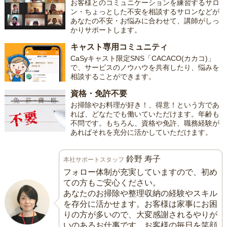
お客様とのコミュニケーションを練習するサロ
ン・ちょっとした不安を相談するサロンなどが
あなたの不安・お悩みに合わせて、講師がしっ
かりサポートします。
キャスト専用コミュニティ
CaSyキャスト限定SNS「CACACO(カカコ)」
で、サービスのノウハウを共有したり、悩みを
相談することができます。
資格・免許不要
お掃除やお料理が好き！、得意！という方であ
れば、どなたでも働いていただけます。年齢も
不問です。もちろん、資格や免許、職務経験が
あればそれを充分に活かしていただけます。
鈴野 寿子
本社サポートスタッフ
フォロー体制が充実していますので、初め
ての方もご安心ください。
あなたのお掃除や整理収納の経験やスキル
を存分に活かせます。お客様は家事にお困
りの方が多いので、大変感謝されるやりが
いのあるお仕事です。お客様の毎日を笑顔