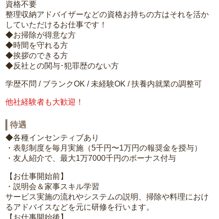
資格不要
整理収納アドバイザーなどの資格お持ちの方はそれを活か
していただけるお仕事です！
◆お掃除が得意な方
◆時間を守れる方
◆挨拶のできる方
◆反社との関与･犯罪歴のない方
学歴不問 / ブランクOK / 未経験OK / 扶養内就業の調整可
他社経験者も大歓迎！
待遇
◆各種インセンティブあり
・表彰制度を毎月実施（5千円〜1万円の報奨金を授与）
・友人紹介で、最大1万7000千円のボーナス付与
【お仕事開始前】
・説明会＆家事スキル学習
サービス実施の流れやシステムの説明、掃除や料理におけ
るアドバイスなどを元に研修を行います。
【お仕事開始後】