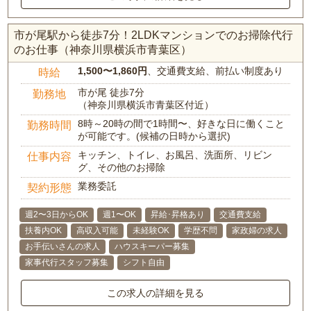
市が尾駅から徒歩7分！2LDKマンションでのお掃除代行
のお仕事（神奈川県横浜市青葉区）
1,500〜1,860円
、交通費支給、前払い制度あり
時給
市が尾 徒歩7分
勤務地
（神奈川県横浜市青葉区付近）
8時～20時の間で1時間〜、好きな日に働くこと
勤務時間
が可能です。(候補の日時から選択)
キッチン、トイレ、お風呂、洗面所、リビン
仕事内容
グ、その他のお掃除
業務委託
契約形態
週2〜3日からOK
週1〜OK
昇給･昇格あり
交通費支給
扶養内OK
高収入可能
未経験OK
学歴不問
家政婦の求人
お手伝いさんの求人
ハウスキーパー募集
家事代行スタッフ募集
シフト自由
この求人の詳細を見る