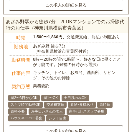
この求人の詳細を見る
あざみ野駅から徒歩7分！2LDKマンションでのお掃除代
行のお仕事（神奈川県横浜市青葉区）
1,500〜1,860円
、交通費支給、前払い制度あり
時給
あざみ野 徒歩7分
勤務地
（神奈川県横浜市青葉区付近）
8時～20時の間で1時間〜、好きな日に働くこと
勤務時間
が可能です。(候補の日時から選択)
キッチン、トイレ、お風呂、洗面所、リビン
仕事内容
グ、その他のお掃除
業務委託
契約形態
週2〜3日からOK
週1〜OK
土日祝のみOK
スキマ時間勤務OK
交通費支給
昇給･昇格あり
高時給
資格不要
お手伝いさんの求人
家事代行スタッフ募集
ハウスキーパー募集
シフト自由
この求人の詳細を見る