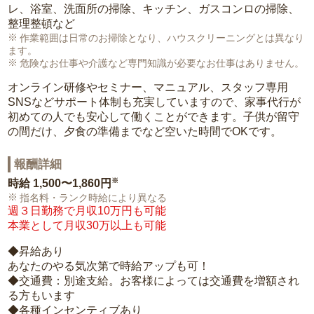
レ、浴室、洗面所の掃除、キッチン、ガスコンロの掃除、
整理整頓など
作業範囲は日常のお掃除となり、ハウスクリーニングとは異なり
ます。
危険なお仕事や介護など専門知識が必要なお仕事はありません。
オンライン研修やセミナー、マニュアル、スタッフ専用
SNSなどサポート体制も充実していますので、家事代行が
初めての人でも安心して働くことができます。子供が留守
の間だけ、夕食の準備までなど空いた時間でOKです。
報酬詳細
※
時給
1,500〜1,860円
指名料・ランク時給により異なる
週３日勤務で月収10万円も可能
本業として月収30万以上も可能
◆昇給あり
あなたのやる気次第で時給アップも可！
◆交通費：別途支給。お客様によっては交通費を増額され
る方もいます
◆各種インセンティブあり