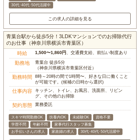
30代･40代･50代活躍中
この求人の詳細を見る
青葉台駅から徒歩5分！3LDKマンションでのお掃除代行
のお仕事（神奈川県横浜市青葉区）
1,500〜1,860円
、交通費支給、前払い制度あり
時給
青葉台 徒歩5分
勤務地
（神奈川県横浜市青葉区付近）
8時～20時の間で1時間〜、好きな日に働くこと
勤務時間
が可能です。(候補の日時から選択)
キッチン、トイレ、お風呂、洗面所、リビン
仕事内容
グ、その他のお掃除
業務委託
契約形態
スキマ時間勤務OK
扶養内OK
未経験OK
資格不要
学歴不問
年齢不問
家事代行スタッフ募集
お手伝いさんの求人
家政婦の求人
30代･40代･50代活躍中