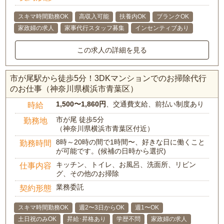
スキマ時間勤務OK
高収入可能
扶養内OK
ブランクOK
家政婦の求人
家事代行スタッフ募集
インセンティブあり
この求人の詳細を見る
市が尾駅から徒歩5分！3DKマンションでのお掃除代行
のお仕事（神奈川県横浜市青葉区）
1,500〜1,860円
、交通費支給、前払い制度あり
時給
市が尾 徒歩5分
勤務地
（神奈川県横浜市青葉区付近）
8時～20時の間で1時間〜、好きな日に働くこと
勤務時間
が可能です。(候補の日時から選択)
キッチン、トイレ、お風呂、洗面所、リビン
仕事内容
グ、その他のお掃除
業務委託
契約形態
スキマ時間勤務OK
週2〜3日からOK
週1〜OK
土日祝のみOK
昇給･昇格あり
学歴不問
家政婦の求人