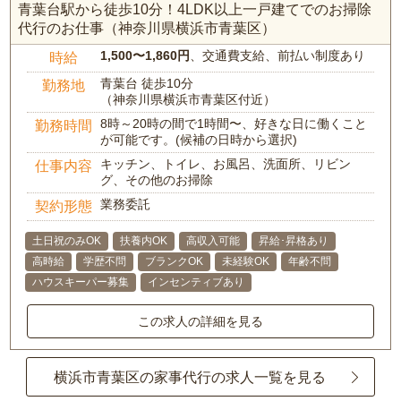
青葉台駅から徒歩10分！4LDK以上一戸建てでのお掃除
代行のお仕事（神奈川県横浜市青葉区）
1,500〜1,860円
、交通費支給、前払い制度あり
時給
青葉台 徒歩10分
勤務地
（神奈川県横浜市青葉区付近）
8時～20時の間で1時間〜、好きな日に働くこと
勤務時間
が可能です。(候補の日時から選択)
キッチン、トイレ、お風呂、洗面所、リビン
仕事内容
グ、その他のお掃除
業務委託
契約形態
土日祝のみOK
扶養内OK
高収入可能
昇給･昇格あり
高時給
学歴不問
ブランクOK
未経験OK
年齢不問
ハウスキーパー募集
インセンティブあり
この求人の詳細を見る
横浜市青葉区の家事代行の求人一覧を見る