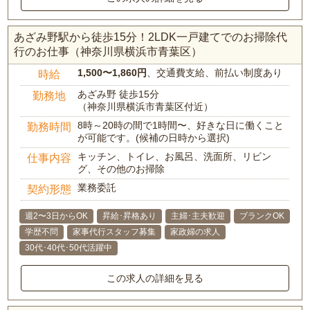
あざみ野駅から徒歩15分！2LDK一戸建てでのお掃除代
行のお仕事（神奈川県横浜市青葉区）
1,500〜1,860円
、交通費支給、前払い制度あり
時給
あざみ野 徒歩15分
勤務地
（神奈川県横浜市青葉区付近）
8時～20時の間で1時間〜、好きな日に働くこと
勤務時間
が可能です。(候補の日時から選択)
キッチン、トイレ、お風呂、洗面所、リビン
仕事内容
グ、その他のお掃除
業務委託
契約形態
週2〜3日からOK
昇給･昇格あり
主婦･主夫歓迎
ブランクOK
学歴不問
家事代行スタッフ募集
家政婦の求人
30代･40代･50代活躍中
この求人の詳細を見る