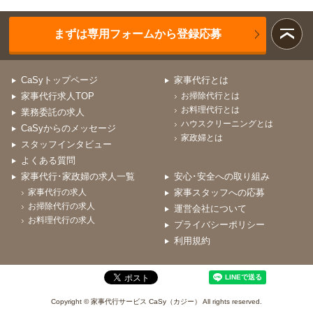
まずは専用フォームから登録応募
CaSyトップページ
家事代行とは
家事代行求人TOP
お掃除代行とは
お料理代行とは
業務委託の求人
ハウスクリーニングとは
CaSyからのメッセージ
家政婦とは
スタッフインタビュー
よくある質問
家事代行･家政婦の求人一覧
安心･安全への取り組み
家事代行の求人
家事スタッフへの応募
お掃除代行の求人
運営会社について
お料理代行の求人
プライバシーポリシー
利用規約
Copyright © 家事代行サービス CaSy（カジー） All rights reserved.