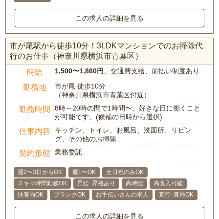
この求人の詳細を見る
市が尾駅から徒歩10分！3LDKマンションでのお掃除代
行のお仕事（神奈川県横浜市青葉区）
1,500〜1,860円
、交通費支給、前払い制度あり
時給
市が尾 徒歩10分
勤務地
（神奈川県横浜市青葉区付近）
8時～20時の間で1時間〜、好きな日に働くこと
勤務時間
が可能です。(候補の日時から選択)
キッチン、トイレ、お風呂、洗面所、リビン
仕事内容
グ、その他のお掃除
業務委託
契約形態
週2〜3日からOK
週1〜OK
土日祝のみOK
スキマ時間勤務OK
昇給･昇格あり
高時給
高収入可能
扶養内OK
ブランクOK
お手伝いさんの求人
直行･直帰OK
この求人の詳細を見る