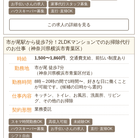
お手伝いさんの求人
家事代行スタッフ募集
ハウスキーパー募集
直行･直帰OK
この求人の詳細を見る
市が尾駅から徒歩7分！2LDKマンションでのお掃除代行
のお仕事（神奈川県横浜市青葉区）
1,500〜1,860円
、交通費支給、前払い制度あり
時給
市が尾 徒歩7分
勤務地
（神奈川県横浜市青葉区付近）
8時～20時の間で1時間〜、好きな日に働くこと
勤務時間
が可能です。(候補の日時から選択)
キッチン、トイレ、お風呂、洗面所、リビン
仕事内容
グ、その他のお掃除
業務委託
契約形態
スキマ時間勤務OK
高収入可能
未経験OK
ハウスキーパー募集
お手伝いさんの求人
直行･直帰OK
シフト自由