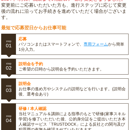
変更前にご応募いただいた方も、進行ステップに応じて変更
後の流れに沿ってお手続きを進めていただく場合がございま
す。
最短で応募翌日からお仕事可能
応募
step
パソコンまたはスマートフォンで、
専用フォーム
から簡単
01
1分入力。
説明会を予約
step
02
ご希望の日時から説明会を予約いただきます。
説明会
step
お仕事の進め方やシステムの説明などを行います。(説明会
03
後、選考会あり)
研修 / 本人確認
当社マニュアル＆講師による指導のもとで研修(家事スキル
step
学習)を修了いただいた後、公的身分証をご提出いただき本
04
人確認サービス「TRUSTDOCK」による反社との関与及び
犯罪歴の有無を確認させていただきます。