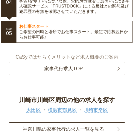
学習)を修了いただいた後、公的身分証をご提出いただき本
04
人確認サービス「TRUSTDOCK」による反社との関与及び
犯罪歴の有無を確認させていただきます。
お仕事スタート
step
ご希望の日時と場所でお仕事スタート。最短で応募翌日か
05
らお仕事可能♪
CaSyではたらくメリットなど求人概要のご案内
家事代行求人TOP
川崎市川崎区周辺の他の求人を探す
大田区
横浜市鶴見区
川崎市幸区
神奈川県の家事代行の求人一覧を見る