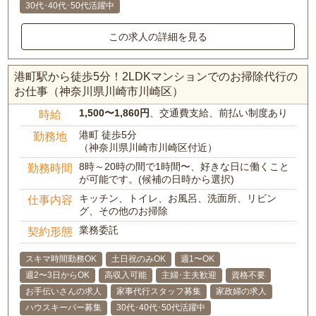
30代･40代･50代活躍中
この求人の詳細を見る
港町駅から徒歩5分！2LDKマンションでのお掃除代行の
お仕事（神奈川県川崎市川崎区）
1,500〜1,860円
、交通費支給、前払い制度あり
時給
港町 徒歩5分
勤務地
（神奈川県川崎市川崎区付近）
8時～20時の間で1時間〜、好きな日に働くこと
勤務時間
が可能です。(候補の日時から選択)
キッチン、トイレ、お風呂、洗面所、リビン
仕事内容
グ、その他のお掃除
業務委託
契約形態
スキマ時間勤務OK
土日祝のみOK
週1〜OK
週2〜3日からOK
高収入可能
主婦･主夫歓迎
資格不要
お手伝いさんの求人
家事代行スタッフ募集
家政婦の求人
ハウスキーパー募集
30代･40代･50代活躍中