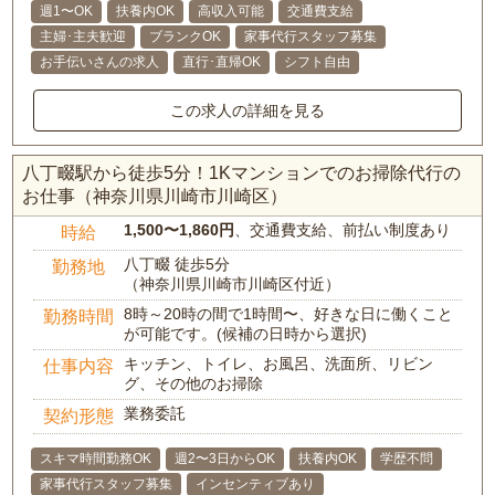
週1〜OK
扶養内OK
高収入可能
交通費支給
主婦･主夫歓迎
ブランクOK
家事代行スタッフ募集
お手伝いさんの求人
直行･直帰OK
シフト自由
この求人の詳細を見る
八丁畷駅から徒歩5分！1Kマンションでのお掃除代行の
お仕事（神奈川県川崎市川崎区）
1,500〜1,860円
、交通費支給、前払い制度あり
時給
八丁畷 徒歩5分
勤務地
（神奈川県川崎市川崎区付近）
8時～20時の間で1時間〜、好きな日に働くこと
勤務時間
が可能です。(候補の日時から選択)
キッチン、トイレ、お風呂、洗面所、リビン
仕事内容
グ、その他のお掃除
業務委託
契約形態
スキマ時間勤務OK
週2〜3日からOK
扶養内OK
学歴不問
家事代行スタッフ募集
インセンティブあり