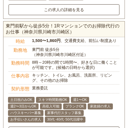
この求人の詳細を見る
東門前駅から徒歩5分！1Rマンションでのお掃除代行の
お仕事（神奈川県川崎市川崎区）
1,500〜1,860円
、交通費支給、前払い制度あり
時給
東門前 徒歩5分
勤務地
（神奈川県川崎市川崎区付近）
8時～20時の間で1時間〜、好きな日に働くこと
勤務時間
が可能です。(候補の日時から選択)
キッチン、トイレ、お風呂、洗面所、リビン
仕事内容
グ、その他のお掃除
業務委託
契約形態
土日祝のみOK
スキマ時間勤務OK
週1〜OK
週2〜3日からOK
高収入可能
ブランクOK
家政婦の求人
ハウスキーパー募集
家事代行スタッフ募集
お手伝いさんの求人
30代･40代･50代活躍中