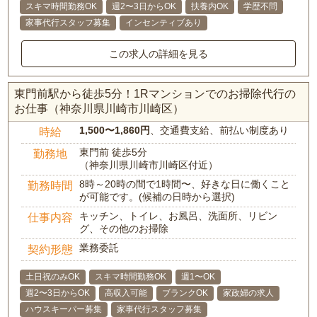
スキマ時間勤務OK
週2〜3日からOK
扶養内OK
学歴不問
家事代行スタッフ募集
インセンティブあり
この求人の詳細を見る
東門前駅から徒歩5分！1Rマンションでのお掃除代行の
お仕事（神奈川県川崎市川崎区）
1,500〜1,860円
、交通費支給、前払い制度あり
時給
東門前 徒歩5分
勤務地
（神奈川県川崎市川崎区付近）
8時～20時の間で1時間〜、好きな日に働くこと
勤務時間
が可能です。(候補の日時から選択)
キッチン、トイレ、お風呂、洗面所、リビン
仕事内容
グ、その他のお掃除
業務委託
契約形態
土日祝のみOK
スキマ時間勤務OK
週1〜OK
週2〜3日からOK
高収入可能
ブランクOK
家政婦の求人
ハウスキーパー募集
家事代行スタッフ募集