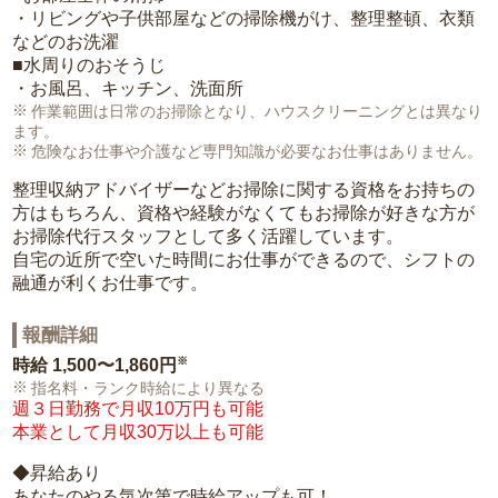
・リビングや子供部屋などの掃除機がけ、整理整頓、衣類
などのお洗濯
■水周りのおそうじ
・お風呂、キッチン、洗面所
作業範囲は日常のお掃除となり、ハウスクリーニングとは異なり
ます。
危険なお仕事や介護など専門知識が必要なお仕事はありません。
整理収納アドバイザーなどお掃除に関する資格をお持ちの
方はもちろん、資格や経験がなくてもお掃除が好きな方が
お掃除代行スタッフとして多く活躍しています。
自宅の近所で空いた時間にお仕事ができるので、シフトの
融通が利くお仕事です。
報酬詳細
※
時給
1,500〜1,860円
指名料・ランク時給により異なる
週３日勤務で月収10万円も可能
本業として月収30万以上も可能
◆昇給あり
あなたのやる気次第で時給アップも可！