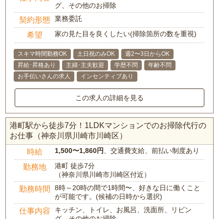
グ、その他のお掃除
業務委託
契約形態
家の見た目を良くしたい(掃除箇所の数を重視)
希望
スキマ時間勤務OK
土日祝のみOK
週2〜3日からOK
昇給･昇格あり
主婦･主夫歓迎
学歴不問
年齢不問
お手伝いさんの求人
インセンティブあり
この求人の詳細を見る
港町駅から徒歩7分！1LDKマンションでのお掃除代行の
お仕事（神奈川県川崎市川崎区）
1,500〜1,860円
、交通費支給、前払い制度あり
時給
港町 徒歩7分
勤務地
（神奈川県川崎市川崎区付近）
8時～20時の間で1時間〜、好きな日に働くこと
勤務時間
が可能です。(候補の日時から選択)
キッチン、トイレ、お風呂、洗面所、リビン
仕事内容
グ、その他のお掃除