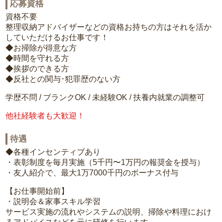
応募資格
資格不要
整理収納アドバイザーなどの資格お持ちの方はそれを活か
していただけるお仕事です！
◆お掃除が得意な方
◆時間を守れる方
◆挨拶のできる方
◆反社との関与･犯罪歴のない方
学歴不問 / ブランクOK / 未経験OK / 扶養内就業の調整可
他社経験者も大歓迎！
待遇
◆各種インセンティブあり
・表彰制度を毎月実施（5千円〜1万円の報奨金を授与）
・友人紹介で、最大1万7000千円のボーナス付与
【お仕事開始前】
・説明会＆家事スキル学習
サービス実施の流れやシステムの説明、掃除や料理におけ