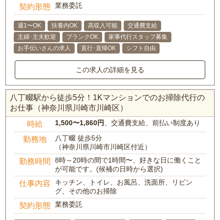
業務委託
契約形態
週1〜OK
扶養内OK
高収入可能
交通費支給
主婦･主夫歓迎
ブランクOK
家事代行スタッフ募集
お手伝いさんの求人
直行･直帰OK
シフト自由
この求人の詳細を見る
八丁畷駅から徒歩5分！1Kマンションでのお掃除代行の
お仕事（神奈川県川崎市川崎区）
1,500〜1,860円
、交通費支給、前払い制度あり
時給
八丁畷 徒歩5分
勤務地
（神奈川県川崎市川崎区付近）
8時～20時の間で1時間〜、好きな日に働くこと
勤務時間
が可能です。(候補の日時から選択)
キッチン、トイレ、お風呂、洗面所、リビン
仕事内容
グ、その他のお掃除
業務委託
契約形態