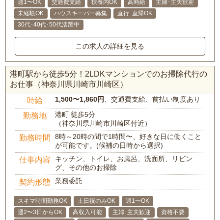
週1〜OK
交通費支給
扶養内OK
高時給
主婦･主夫歓迎
未経験OK
ハウスキーパー募集
直行･直帰OK
30代･40代･50代活躍中
この求人の詳細を見る
港町駅から徒歩5分！2LDKマンションでのお掃除代行の
お仕事（神奈川県川崎市川崎区）
1,500〜1,860円
、交通費支給、前払い制度あり
時給
港町 徒歩5分
勤務地
（神奈川県川崎市川崎区付近）
8時～20時の間で1時間〜、好きな日に働くこと
勤務時間
が可能です。(候補の日時から選択)
キッチン、トイレ、お風呂、洗面所、リビン
仕事内容
グ、その他のお掃除
業務委託
契約形態
スキマ時間勤務OK
土日祝のみOK
週1〜OK
週2〜3日からOK
高収入可能
主婦･主夫歓迎
資格不要