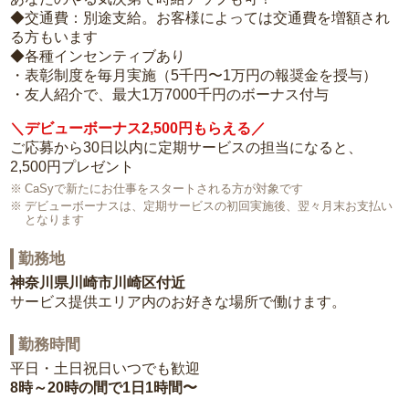
◆交通費：別途支給。お客様によっては交通費を増額され
る方もいます
◆各種インセンティブあり
・表彰制度を毎月実施（5千円〜1万円の報奨金を授与）
・友人紹介で、最大1万7000千円のボーナス付与
＼デビューボーナス2,500円もらえる／
ご応募から30日以内に定期サービスの担当になると、
2,500円プレゼント
CaSyで新たにお仕事をスタートされる方が対象です
デビューボーナスは、定期サービスの初回実施後、翌々月末お支払い
となります
勤務地
神奈川県川崎市川崎区付近
サービス提供エリア内のお好きな場所で働けます。
勤務時間
平日・土日祝日いつでも歓迎
8時～20時の間で1日1時間〜