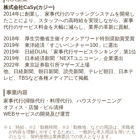
株式会社CaSy(カジー)
2014年に創業し、家事代行のマッチングシステムを開発し
たことにより、スタッフへの高時給を実現しながら、家事
代行のサービス料金を大幅に減らし、業界の革新に貢献。
2018年 厚生労働省主催イクメンアワード特別奨励賞受賞
2019年 東洋経済「すごいベンチャー100」に選出
2019年 日経DUAL「家事代行サービスランキング」第1位
2019年 日本経済新聞「NEXTユニコーン」企業選出
2022年 東京証券取引所マザーズ上場
他、日経新聞、朝日新聞、読売新聞、テレビ朝日、日本テ
レビ、TBSなど各種メディアにて掲載
事業内容
家事代行(掃除代行・料理代行)、ハウスクリーニング
オフィス・店舗・ビル清掃
WEBサービスの開発及び運営
1「時給」※2「勤務時間」※3「勤務地」などの用語は、求職者
が内容を理解しやすくするために、一般的な求人用語を用いたも
のとなり、契約形態は業務委託での求人となります。