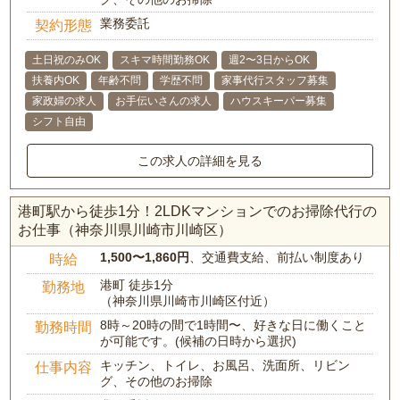
業務委託
契約形態
土日祝のみOK
スキマ時間勤務OK
週2〜3日からOK
扶養内OK
年齢不問
学歴不問
家事代行スタッフ募集
家政婦の求人
お手伝いさんの求人
ハウスキーパー募集
シフト自由
この求人の詳細を見る
港町駅から徒歩1分！2LDKマンションでのお掃除代行の
お仕事（神奈川県川崎市川崎区）
1,500〜1,860円
、交通費支給、前払い制度あり
時給
港町 徒歩1分
勤務地
（神奈川県川崎市川崎区付近）
8時～20時の間で1時間〜、好きな日に働くこと
勤務時間
が可能です。(候補の日時から選択)
キッチン、トイレ、お風呂、洗面所、リビン
仕事内容
グ、その他のお掃除