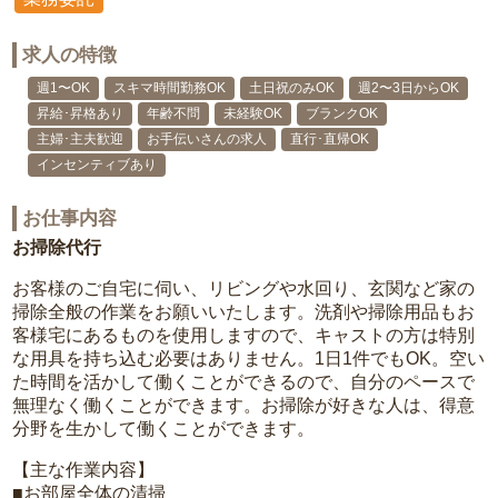
求人の特徴
週1〜OK
スキマ時間勤務OK
土日祝のみOK
週2〜3日からOK
昇給･昇格あり
年齢不問
未経験OK
ブランクOK
主婦･主夫歓迎
お手伝いさんの求人
直行･直帰OK
インセンティブあり
お仕事内容
お掃除代行
お客様のご自宅に伺い、リビングや水回り、玄関など家の
掃除全般の作業をお願いいたします。洗剤や掃除用品もお
客様宅にあるものを使用しますので、キャストの方は特別
な用具を持ち込む必要はありません。1日1件でもOK。空い
た時間を活かして働くことができるので、自分のペースで
無理なく働くことができます。お掃除が好きな人は、得意
分野を生かして働くことができます。
【主な作業内容】
■お部屋全体の清掃