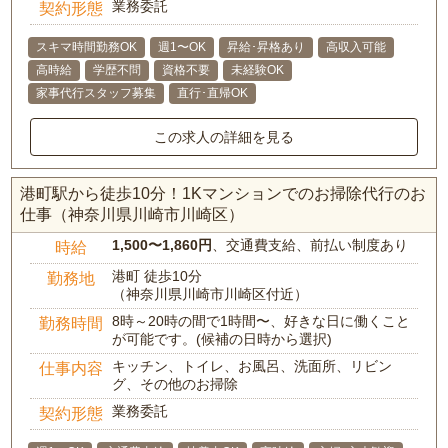
業務委託
契約形態
スキマ時間勤務OK
週1〜OK
昇給･昇格あり
高収入可能
高時給
学歴不問
資格不要
未経験OK
家事代行スタッフ募集
直行･直帰OK
この求人の詳細を見る
港町駅から徒歩10分！1Kマンションでのお掃除代行のお
仕事（神奈川県川崎市川崎区）
1,500〜1,860円
、交通費支給、前払い制度あり
時給
港町 徒歩10分
勤務地
（神奈川県川崎市川崎区付近）
8時～20時の間で1時間〜、好きな日に働くこと
勤務時間
が可能です。(候補の日時から選択)
キッチン、トイレ、お風呂、洗面所、リビン
仕事内容
グ、その他のお掃除
業務委託
契約形態