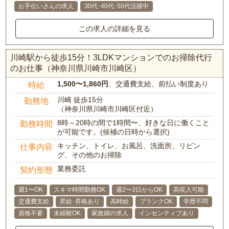
お手伝いさんの求人
30代･40代･50代活躍中
この求人の詳細を見る
川崎駅から徒歩15分！3LDKマンションでのお掃除代行
のお仕事（神奈川県川崎市川崎区）
1,500〜1,860円
、交通費支給、前払い制度あり
時給
川崎 徒歩15分
勤務地
（神奈川県川崎市川崎区付近）
8時～20時の間で1時間〜、好きな日に働くこと
勤務時間
が可能です。(候補の日時から選択)
キッチン、トイレ、お風呂、洗面所、リビン
仕事内容
グ、その他のお掃除
業務委託
契約形態
週1〜OK
スキマ時間勤務OK
週2〜3日からOK
高収入可能
交通費支給
昇給･昇格あり
高時給
ブランクOK
学歴不問
資格不要
未経験OK
家政婦の求人
インセンティブあり