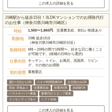
この求人の詳細を見る
川崎駅から徒歩15分！3LDKマンションでのお掃除代行
のお仕事（神奈川県川崎市川崎区）
1,500〜1,860円
、交通費支給、前払い制度あり
時給
川崎 徒歩15分
勤務地
（神奈川県川崎市川崎区付近）
8時～20時の間で1時間〜、好きな日に働くこと
勤務時間
が可能です。(候補の日時から選択)
キッチン、トイレ、お風呂、洗面所、リビン
仕事内容
グ、その他のお掃除
業務委託
契約形態
週2〜3日からOK
スキマ時間勤務OK
土日祝のみOK
昇給･昇格あり
交通費支給
扶養内OK
未経験OK
ハウスキーパー募集
家事代行スタッフ募集
インセンティブあり
シフト自由
この求人の詳細を見る