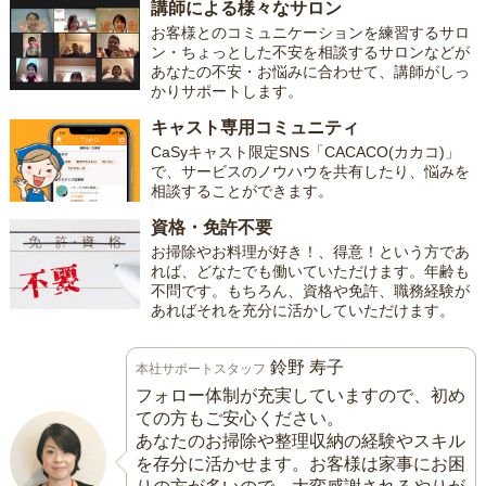
講師による様々なサロン
お客様とのコミュニケーションを練習するサロ
ン・ちょっとした不安を相談するサロンなどが
あなたの不安・お悩みに合わせて、講師がしっ
かりサポートします。
キャスト専用コミュニティ
CaSyキャスト限定SNS「CACACO(カカコ)」
で、サービスのノウハウを共有したり、悩みを
相談することができます。
資格・免許不要
お掃除やお料理が好き！、得意！という方であ
れば、どなたでも働いていただけます。年齢も
不問です。もちろん、資格や免許、職務経験が
あればそれを充分に活かしていただけます。
鈴野 寿子
本社サポートスタッフ
フォロー体制が充実していますので、初め
ての方もご安心ください。
あなたのお掃除や整理収納の経験やスキル
を存分に活かせます。お客様は家事にお困