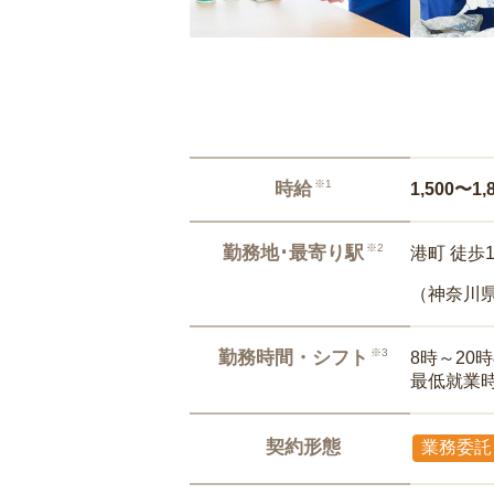
※1
時給
1,500〜1,
※2
勤務地･最寄り駅
港町 徒歩
（神奈川
※3
勤務時間・シフト
8時～20
最低就業
契約形態
業務委託