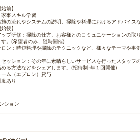
開始前】
＆家事スキル学習
実施の流れやシステムの説明、掃除や料理におけるアドバイス
開始後】
アップ研修：掃除の仕方、お客様とのコミュニケーションの取
す。(希望者のみ、随時開催)
サロン：時短料理や掃除のテクニックなど、様々なテーマや事例
トセッション：その年に素晴らしいサービスを行ったスタッフ
める方法などをシェアします。(招待制･年１回開催)
ォーム（エプロン）貸与
制度あり
マンション