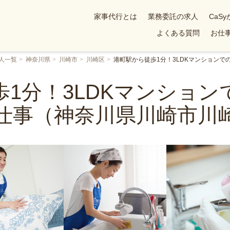
家事代行とは
業務委託の求人
CaS
よくある質問
お仕事
人一覧
神奈川県
川崎市
川崎区
港町駅から徒歩1分！3LDKマンション
1分！3LDKマンショ
仕事（神奈川県川崎市川