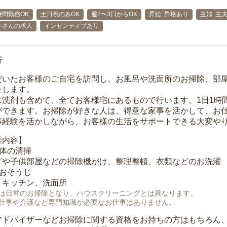
時間勤務OK
土日祝のみOK
週2〜3日からOK
昇給･昇格あり
主婦･主
いさんの求人
インセンティブあり
行
だいたお客様のご自宅を訪問し、お風呂や洗面所のお掃除、部
たします。
は洗剤も含めて、全てお客様宅にあるもので行います。1日1時
ができます。お掃除が好きな人は、得意な家事を活かして、お
事経験を活かしながら、お客様の生活をサポートできる大変や
業内容】
全体の清掃
グや子供部屋などの掃除機がけ、整理整頓、衣類などのお洗濯
のおそうじ
、キッチン、洗面所
は日常のお掃除となり、ハウスクリーニングとは異なります。
仕事や介護など専門知識が必要なお仕事はありません。
アドバイザーなどお掃除に関する資格をお持ちの方はもちろん