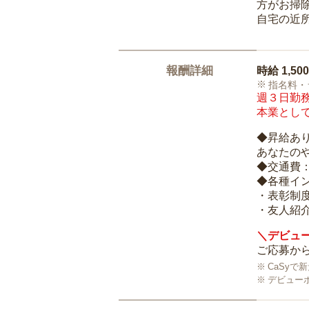
方がお掃
自宅の近
報酬詳細
時給
1,50
指名料・
週３日勤務
本業として
◆昇給あ
あなたの
◆交通費
◆各種イ
・表彰制
・友人紹介
＼デビュー
ご応募から
CaSy
デビュー