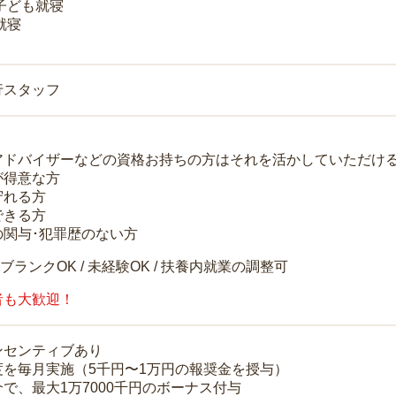
 子ども就寝
就寝
行スタッフ
アドバイザーなどの資格お持ちの方はそれを活かしていただけ
が得意な方
守れる方
できる方
の関与･犯罪歴のない方
 ブランクOK / 未経験OK / 扶養内就業の調整可
者も大歓迎！
ンセンティブあり
度を毎月実施（5千円〜1万円の報奨金を授与）
で、最大1万7000千円のボーナス付与