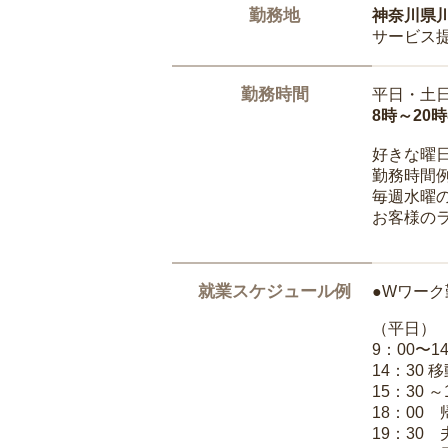
勤務地
神奈川県
サービス
勤務時間
平日・土
8時～20
好きな曜
勤務時間
毎週水曜の
お客様の
就業スケジュール例
●Wワーク
（平日）
9：00〜
14：30 
15：30 
18：00
19：30