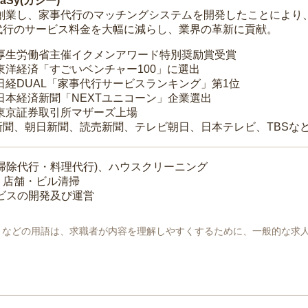
Sy(カジー)
年に創業し、家事代行のマッチングシステムを開発したことによ
代行のサービス料金を大幅に減らし、業界の革新に貢献。
 厚生労働省主催イクメンアワード特別奨励賞受賞
 東洋経済「すごいベンチャー100」に選出
 日経DUAL「家事代行サービスランキング」第1位
 日本経済新聞「NEXTユニコーン」企業選出
 東京証券取引所マザーズ上場
新聞、朝日新聞、読売新聞、テレビ朝日、日本テレビ、TBSな
掃除代行・料理代行)、ハウスクリーニング
・店舗・ビル清掃
ービスの開発及び運営
地」などの用語は、求職者が内容を理解しやすくするために、一般的な求