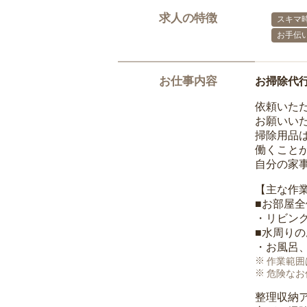
求人の特徴
スキマ
お手伝
お仕事内容
お掃除代
依頼いた
お願いい
掃除用品
働くこと
自分の家
【主な作
■お部屋
・リビン
■水周り
・お風呂
作業範囲
危険なお
整理収納