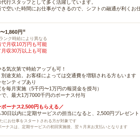
除代行スタッフとして多く活躍しています。
所で空いた時間にお仕事ができるので、シフトの融通が利くお
※
0〜1,860円
ランク時給により異なる
で月収10万円も可能
月収30万以上も可能
り
やる気次第で時給アップも可！
：別途支給。お客様によっては交通費を増額される方もいます
ンセンティブあり
度を毎月実施（5千円〜1万円の報奨金を授与）
で、最大1万7000千円のボーナス付与
ボーナス2,500円もらえる／
30日以内に定期サービスの担当になると、2,500円プレゼント
で新たにお仕事をスタートされる方が対象です
ボーナスは、定期サービスの初回実施後、翌々月末お支払いとなります