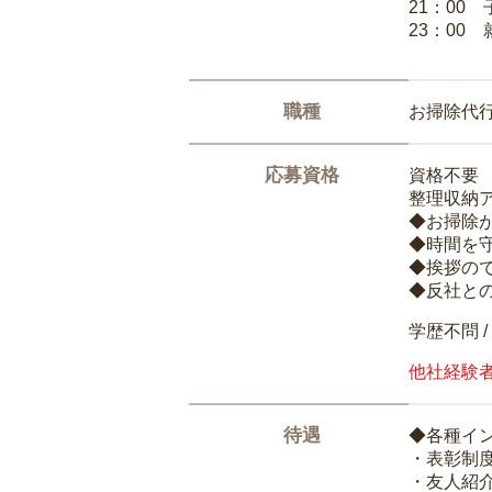
21：00
23：00 
職種
お掃除代
応募資格
資格不要
整理収納
◆お掃除
◆時間を
◆挨拶の
◆反社と
学歴不問 /
他社経験
待遇
◆各種イ
・表彰制
・友人紹介