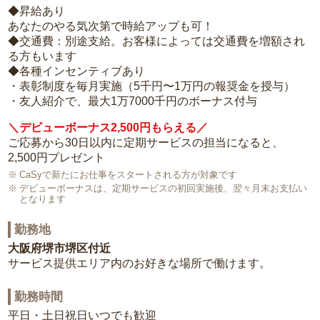
◆昇給あり
あなたのやる気次第で時給アップも可！
◆交通費：別途支給。お客様によっては交通費を増額され
る方もいます
◆各種インセンティブあり
・表彰制度を毎月実施（5千円〜1万円の報奨金を授与）
・友人紹介で、最大1万7000千円のボーナス付与
＼デビューボーナス2,500円もらえる／
ご応募から30日以内に定期サービスの担当になると、
2,500円プレゼント
CaSyで新たにお仕事をスタートされる方が対象です
デビューボーナスは、定期サービスの初回実施後、翌々月末お支払い
となります
勤務地
大阪府堺市堺区付近
サービス提供エリア内のお好きな場所で働けます。
勤務時間
平日・土日祝日いつでも歓迎