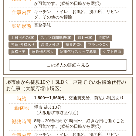
が可能です。(候補の日時から選択)
キッチン、トイレ、お風呂、洗面所、リビン
仕事内容
グ、その他のお掃除
業務委託
契約形態
土日祝のみOK
スキマ時間勤務OK
週1〜OK
高時給
昇給･昇格あり
高収入可能
扶養内OK
ブランクOK
資格不要
家政婦の求人
家事代行スタッフ募集
シフト自由
この求人の詳細を見る
堺市駅から徒歩10分！3LDK一戸建てでのお掃除代行の
お仕事（大阪府堺市堺区）
1,500〜1,860円
、交通費支給、前払い制度あり
時給
堺市 徒歩10分
勤務地
（大阪府堺市堺区付近）
8時～20時の間で1時間〜、好きな日に働くこと
勤務時間
が可能です。(候補の日時から選択)
キッチン、トイレ、お風呂、洗面所、リビン
仕事内容