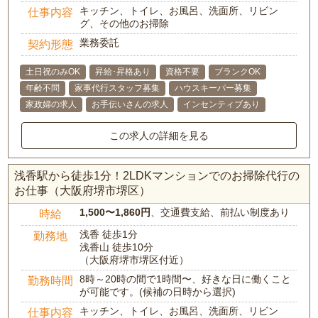
キッチン、トイレ、お風呂、洗面所、リビン
仕事内容
グ、その他のお掃除
業務委託
契約形態
土日祝のみOK
昇給･昇格あり
資格不要
ブランクOK
年齢不問
家事代行スタッフ募集
ハウスキーパー募集
家政婦の求人
お手伝いさんの求人
インセンティブあり
この求人の詳細を見る
浅香駅から徒歩1分！2LDKマンションでのお掃除代行の
お仕事（大阪府堺市堺区）
1,500〜1,860円
、交通費支給、前払い制度あり
時給
浅香 徒歩1分
勤務地
浅香山 徒歩10分
（大阪府堺市堺区付近）
8時～20時の間で1時間〜、好きな日に働くこと
勤務時間
が可能です。(候補の日時から選択)
キッチン、トイレ、お風呂、洗面所、リビン
仕事内容