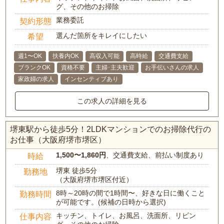
グ、その他のお掃除
業務委託
契約形態
選んだ箇所をキレイにしたい
希望
週1〜OK
扶養内OK
高収入可能
高時給
交通費支給
ブランクOK
資格不要
主婦･主夫歓迎
お手伝いさんの求人
家政婦の求人
インセンティブあり
この求人の詳細を見る
堺東駅から徒歩5分！2LDKマンションでのお掃除代行の
お仕事（大阪府堺市堺区）
1,500〜1,860円
、交通費支給、前払い制度あり
時給
堺東 徒歩5分
勤務地
（大阪府堺市堺区付近）
8時～20時の間で1時間〜、好きな日に働くこと
勤務時間
が可能です。(候補の日時から選択)
キッチン、トイレ、お風呂、洗面所、リビン
仕事内容