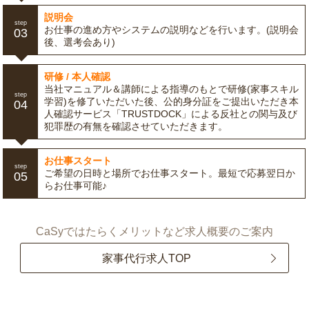
説明会
step
お仕事の進め方やシステムの説明などを行います。(説明会
03
後、選考会あり)
研修 / 本人確認
当社マニュアル＆講師による指導のもとで研修(家事スキル
step
学習)を修了いただいた後、公的身分証をご提出いただき本
04
人確認サービス「TRUSTDOCK」による反社との関与及び
犯罪歴の有無を確認させていただきます。
お仕事スタート
step
ご希望の日時と場所でお仕事スタート。最短で応募翌日か
05
らお仕事可能♪
CaSyではたらくメリットなど求人概要のご案内
家事代行求人TOP