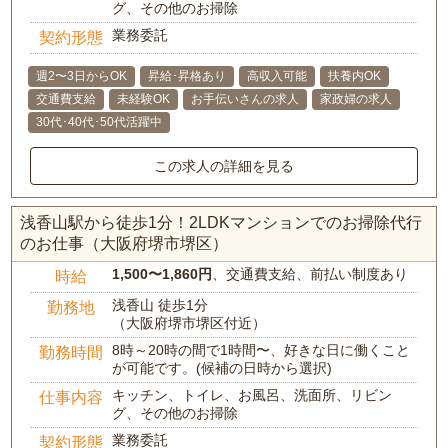
グ、その他のお掃除
業務委託
契約形態
週2〜3日からOK
昇給･昇格あり
高収入可能
扶養内OK
交通費支給
未経験OK
お手伝いさんの求人
家政婦の求人
30代･40代･50代活躍中
この求人の詳細を見る
浅香山駅から徒歩1分！2LDKマンションでのお掃除代行
のお仕事（大阪府堺市堺区）
1,500〜1,860円
、交通費支給、前払い制度あり
時給
浅香山 徒歩1分
勤務地
（大阪府堺市堺区付近）
8時～20時の間で1時間〜、好きな日に働くこと
勤務時間
が可能です。(候補の日時から選択)
キッチン、トイレ、お風呂、洗面所、リビン
仕事内容
グ、その他のお掃除
業務委託
契約形態