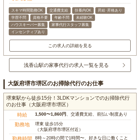
スキマ時間勤務OK
交通費支給
扶養内OK
昇給･昇格あり
学歴不問
資格不要
年齢不問
未経験OK
ハウスキーパー募集
家事代行スタッフ募集
インセンティブあり
この求人の詳細を見る
浅香山駅の家事代行の求人一覧を見る
大阪府堺市堺区のお掃除代行のお仕事
堺東駅から徒歩15分！3LDKマンションでのお掃除代行
のお仕事（大阪府堺市堺区）
1,500〜1,860円
、交通費支給、前払い制度あり
時給
堺東 徒歩15分
勤務地
（大阪府堺市堺区付近）
8時～20時の間で1時間〜、好きな日に働くこと
勤務時間