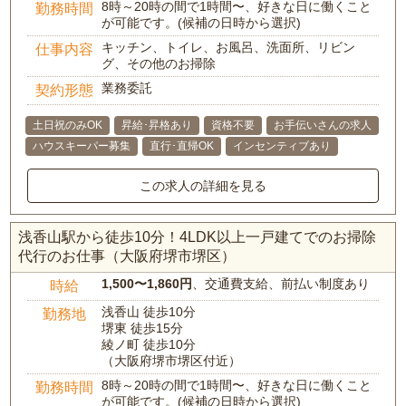
8時～20時の間で1時間〜、好きな日に働くこと
勤務時間
が可能です。(候補の日時から選択)
キッチン、トイレ、お風呂、洗面所、リビン
仕事内容
グ、その他のお掃除
業務委託
契約形態
土日祝のみOK
昇給･昇格あり
資格不要
お手伝いさんの求人
ハウスキーパー募集
直行･直帰OK
インセンティブあり
この求人の詳細を見る
浅香山駅から徒歩10分！4LDK以上一戸建てでのお掃除
代行のお仕事（大阪府堺市堺区）
1,500〜1,860円
、交通費支給、前払い制度あり
時給
浅香山 徒歩10分
勤務地
堺東 徒歩15分
綾ノ町 徒歩10分
（大阪府堺市堺区付近）
8時～20時の間で1時間〜、好きな日に働くこと
勤務時間
が可能です。(候補の日時から選択)