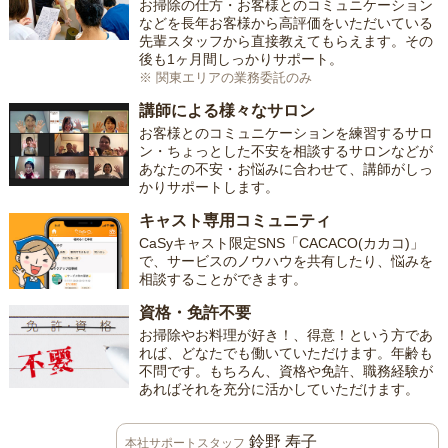
お掃除の仕方・お客様とのコミュニケーション
などを長年お客様から高評価をいただいている
先輩スタッフから直接教えてもらえます。その
後も1ヶ月間しっかりサポート。
※ 関東エリアの業務委託のみ
講師による様々なサロン
お客様とのコミュニケーションを練習するサロ
ン・ちょっとした不安を相談するサロンなどが
あなたの不安・お悩みに合わせて、講師がしっ
かりサポートします。
キャスト専用コミュニティ
CaSyキャスト限定SNS「CACACO(カカコ)」
で、サービスのノウハウを共有したり、悩みを
相談することができます。
資格・免許不要
お掃除やお料理が好き！、得意！という方であ
れば、どなたでも働いていただけます。年齢も
不問です。もちろん、資格や免許、職務経験が
あればそれを充分に活かしていただけます。
鈴野 寿子
本社サポートスタッフ