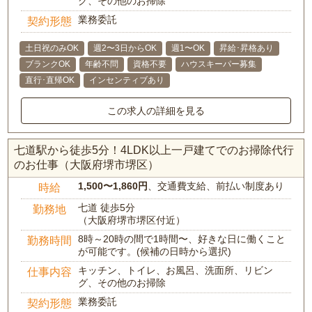
グ、その他のお掃除
業務委託
契約形態
土日祝のみOK
週2〜3日からOK
週1〜OK
昇給･昇格あり
ブランクOK
年齢不問
資格不要
ハウスキーパー募集
直行･直帰OK
インセンティブあり
この求人の詳細を見る
七道駅から徒歩5分！4LDK以上一戸建てでのお掃除代行
のお仕事（大阪府堺市堺区）
1,500〜1,860円
、交通費支給、前払い制度あり
時給
七道 徒歩5分
勤務地
（大阪府堺市堺区付近）
8時～20時の間で1時間〜、好きな日に働くこと
勤務時間
が可能です。(候補の日時から選択)
キッチン、トイレ、お風呂、洗面所、リビン
仕事内容
グ、その他のお掃除
業務委託
契約形態