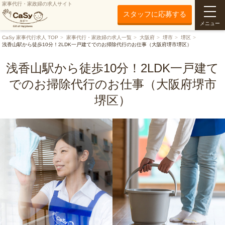
家事代行・家政婦の求人サイト
スタッフに応募する
メニュー
CaSy 家事代行求人 TOP
家事代行・家政婦の求人一覧
大阪府
堺市
堺区
浅香山駅から徒歩10分！2LDK一戸建てでのお掃除代行のお仕事（大阪府堺市堺区）
浅香山駅から徒歩10分！2LDK一戸建て
でのお掃除代行のお仕事（大阪府堺市
堺区）