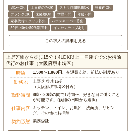
週1〜OK
土日祝のみOK
スキマ時間勤務OK
扶養内OK
ブランクOK
未経験OK
学歴不問
年齢不問
家事代行スタッフ募集
ハウスキーパー募集
30代･40代･50代活躍中
インセンティブあり
この求人の詳細を見る
上野芝駅から徒歩15分！4LDK以上一戸建てでのお掃除
代行のお仕事（大阪府堺市堺区）
1,500〜1,860円
、交通費支給、前払い制度あり
時給
上野芝 徒歩15分
勤務地
（大阪府堺市堺区付近）
8時～20時の間で1時間〜、好きな日に働くこと
勤務時間
が可能です。(候補の日時から選択)
キッチン、トイレ、お風呂、洗面所、リビン
仕事内容
グ、その他のお掃除
業務委託
契約形態