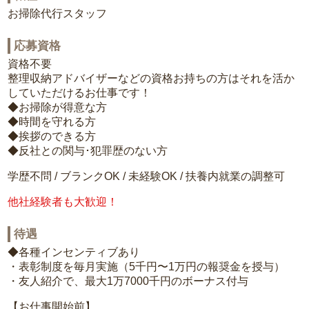
お掃除代行スタッフ
応募資格
資格不要
整理収納アドバイザーなどの資格お持ちの方はそれを活か
していただけるお仕事です！
◆お掃除が得意な方
◆時間を守れる方
◆挨拶のできる方
◆反社との関与･犯罪歴のない方
学歴不問 / ブランクOK / 未経験OK / 扶養内就業の調整可
他社経験者も大歓迎！
待遇
◆各種インセンティブあり
・表彰制度を毎月実施（5千円〜1万円の報奨金を授与）
・友人紹介で、最大1万7000千円のボーナス付与
【お仕事開始前】