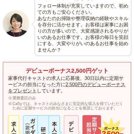
フォロー体制が充実していますので、初め
ての方もご安心ください。
あなたのお掃除や整理収納の経験やスキル
を存分に活かせます。お客様は家事にお困
りの方が多いので、大変感謝されるやりが
いのあるお仕事です。お客様の毎日を笑顔
にする、大変やりがいのあるお仕事を始め
ませんか？
デビューボーナス2,500円ゲット
家事代行キャストの求人に応募後、30日以内に定期サ
ービスの担当になった方に
2,500円のデビューボーナス
をプレゼント
しています。
業務委託のみ
CaSyでは、キャストのみなさまに安定的な収入を得ていただく
ために定期サービスの担当になることを推奨しております。