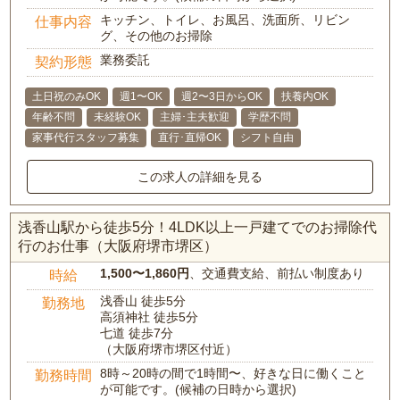
キッチン、トイレ、お風呂、洗面所、リビン
仕事内容
グ、その他のお掃除
業務委託
契約形態
土日祝のみOK
週1〜OK
週2〜3日からOK
扶養内OK
年齢不問
未経験OK
主婦･主夫歓迎
学歴不問
家事代行スタッフ募集
直行･直帰OK
シフト自由
この求人の詳細を見る
浅香山駅から徒歩5分！4LDK以上一戸建てでのお掃除代
行のお仕事（大阪府堺市堺区）
1,500〜1,860円
、交通費支給、前払い制度あり
時給
浅香山 徒歩5分
勤務地
高須神社 徒歩5分
七道 徒歩7分
（大阪府堺市堺区付近）
8時～20時の間で1時間〜、好きな日に働くこと
勤務時間
が可能です。(候補の日時から選択)