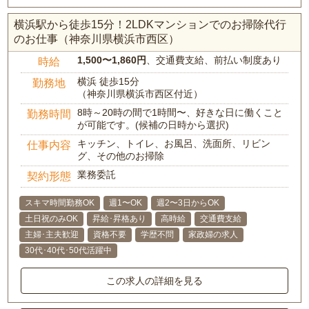
横浜駅から徒歩15分！2LDKマンションでのお掃除代行
のお仕事（神奈川県横浜市西区）
1,500〜1,860円
、交通費支給、前払い制度あり
時給
横浜 徒歩15分
勤務地
（神奈川県横浜市西区付近）
8時～20時の間で1時間〜、好きな日に働くこと
勤務時間
が可能です。(候補の日時から選択)
キッチン、トイレ、お風呂、洗面所、リビン
仕事内容
グ、その他のお掃除
業務委託
契約形態
スキマ時間勤務OK
週1〜OK
週2〜3日からOK
土日祝のみOK
昇給･昇格あり
高時給
交通費支給
主婦･主夫歓迎
資格不要
学歴不問
家政婦の求人
30代･40代･50代活躍中
この求人の詳細を見る