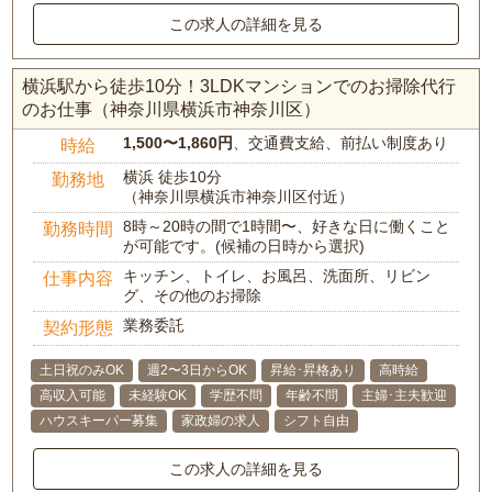
この求人の詳細を見る
横浜駅から徒歩10分！3LDKマンションでのお掃除代行
のお仕事（神奈川県横浜市神奈川区）
1,500〜1,860円
、交通費支給、前払い制度あり
時給
横浜 徒歩10分
勤務地
（神奈川県横浜市神奈川区付近）
8時～20時の間で1時間〜、好きな日に働くこと
勤務時間
が可能です。(候補の日時から選択)
キッチン、トイレ、お風呂、洗面所、リビン
仕事内容
グ、その他のお掃除
業務委託
契約形態
土日祝のみOK
週2〜3日からOK
昇給･昇格あり
高時給
高収入可能
未経験OK
学歴不問
年齢不問
主婦･主夫歓迎
ハウスキーパー募集
家政婦の求人
シフト自由
この求人の詳細を見る