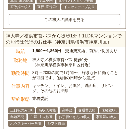
主婦･主夫歓迎
学歴不問
家事代行スタッフ募集
家政婦の求人
直行･直帰OK
インセンティブあり
この求人の詳細を見る
神大寺／横浜市営バスから徒歩1分！1LDKマンションで
のお掃除代行のお仕事（神奈川県横浜市神奈川区）
1,500〜1,860円
、交通費支給、前払い制度あり
時給
神大寺／横浜市営バス 徒歩1分
勤務地
（神奈川県横浜市神奈川区付近）
8時～20時の間で1時間〜、好きな日に働くこと
勤務時間
が可能です。(候補の日時から選択)
キッチン、トイレ、お風呂、洗面所、リビン
仕事内容
グ、その他のお掃除
業務委託
契約形態
土日祝のみOK
高収入可能
高時給
交通費支給
未経験OK
年齢不問
主婦･主夫歓迎
お手伝いさんの求人
家政婦の求人
ハウスキーパー募集
シフト自由