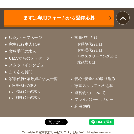
まずは専用フォームから登録応募
CaSyトップページ
家事代行とは
家事代行求人TOP
お掃除代行とは
お料理代行とは
業務委託の求人
ハウスクリーニングとは
CaSyからのメッセージ
家政婦とは
スタッフインタビュー
よくある質問
家事代行･家政婦の求人一覧
安心･安全への取り組み
家事代行の求人
家事スタッフへの応募
お掃除代行の求人
運営会社について
お料理代行の求人
プライバシーポリシー
利用規約
Copyright © 家事代行サービス CaSy（カジー） All rights reserved.