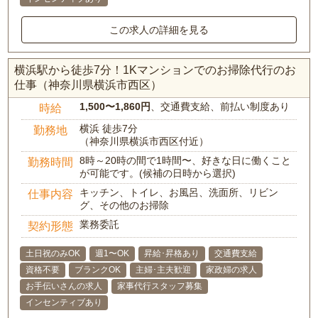
この求人の詳細を見る
横浜駅から徒歩7分！1Kマンションでのお掃除代行のお
仕事（神奈川県横浜市西区）
1,500〜1,860円
、交通費支給、前払い制度あり
時給
横浜 徒歩7分
勤務地
（神奈川県横浜市西区付近）
8時～20時の間で1時間〜、好きな日に働くこと
勤務時間
が可能です。(候補の日時から選択)
キッチン、トイレ、お風呂、洗面所、リビン
仕事内容
グ、その他のお掃除
業務委託
契約形態
土日祝のみOK
週1〜OK
昇給･昇格あり
交通費支給
資格不要
ブランクOK
主婦･主夫歓迎
家政婦の求人
お手伝いさんの求人
家事代行スタッフ募集
インセンティブあり