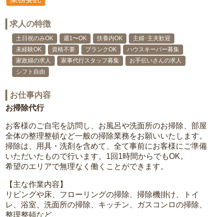
求人の特徴
土日祝のみOK
週1〜OK
扶養内OK
主婦･主夫歓迎
未経験OK
資格不要
ブランクOK
ハウスキーパー募集
家政婦の求人
家事代行スタッフ募集
お手伝いさんの求人
シフト自由
お仕事内容
お掃除代行
お客様のご自宅を訪問し、お風呂や洗面所のお掃除、部屋
全体の整理整頓など一般の掃除業務をお願いいたします。
掃除は、用具・洗剤を含めて、全て事前にお客様にご準備
いただいたもので行います。1回1時間からでもOK。
希望のエリアで無理なく働くことができます。
【主な作業内容】
リビングや床、フローリングの掃除、掃除機掛け、トイ
レ、浴室、洗面所の掃除、キッチン、ガスコンロの掃除、
整理整頓など