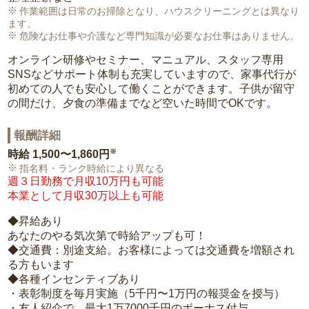
作業範囲は日常のお掃除となり、ハウスクリーニングとは異なり
ます。
危険なお仕事や介護など専門知識が必要なお仕事はありません。
オンライン研修やセミナー、マニュアル、スタッフ専用
SNSなどサポート体制も充実していますので、家事代行が
初めての人でも安心して働くことができます。子供が留守
の間だけ、夕食の準備までなど空いた時間でOKです。
報酬詳細
※
時給
1,500〜1,860円
指名料・ランク時給により異なる
週３日勤務で月収10万円も可能
本業として月収30万以上も可能
◆昇給あり
あなたのやる気次第で時給アップも可！
◆交通費：別途支給。お客様によっては交通費を増額され
る方もいます
◆各種インセンティブあり
・表彰制度を毎月実施（5千円〜1万円の報奨金を授与）
・友人紹介で、最大1万7000千円のボーナス付与