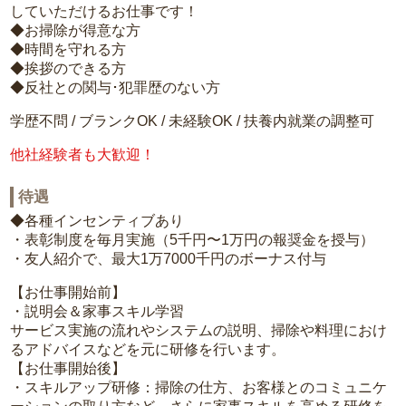
していただけるお仕事です！
◆お掃除が得意な方
◆時間を守れる方
◆挨拶のできる方
◆反社との関与･犯罪歴のない方
学歴不問 / ブランクOK / 未経験OK / 扶養内就業の調整可
他社経験者も大歓迎！
待遇
◆各種インセンティブあり
・表彰制度を毎月実施（5千円〜1万円の報奨金を授与）
・友人紹介で、最大1万7000千円のボーナス付与
【お仕事開始前】
・説明会＆家事スキル学習
サービス実施の流れやシステムの説明、掃除や料理におけ
るアドバイスなどを元に研修を行います。
【お仕事開始後】
・スキルアップ研修：掃除の仕方、お客様とのコミュニケ