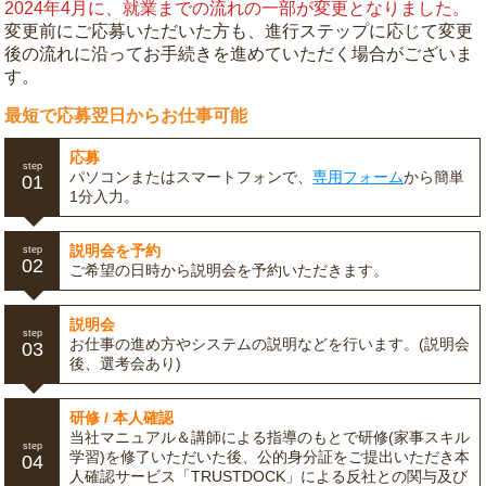
2024年4月に、就業までの流れの一部が変更となりました。
変更前にご応募いただいた方も、進行ステップに応じて変更
後の流れに沿ってお手続きを進めていただく場合がございま
す。
最短で応募翌日からお仕事可能
応募
step
パソコンまたはスマートフォンで、
専用フォーム
から簡単
01
1分入力。
説明会を予約
step
02
ご希望の日時から説明会を予約いただきます。
説明会
step
お仕事の進め方やシステムの説明などを行います。(説明会
03
後、選考会あり)
研修 / 本人確認
当社マニュアル＆講師による指導のもとで研修(家事スキル
step
学習)を修了いただいた後、公的身分証をご提出いただき本
04
人確認サービス「TRUSTDOCK」による反社との関与及び