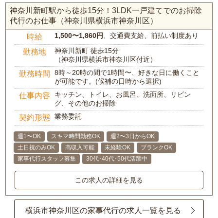
神奈川新町駅から徒歩15分！3LDK一戸建てでのお掃除
代行のお仕事（神奈川県横浜市神奈川区）
1,500〜1,860円
、交通費支給、前払い制度あり
時給
神奈川新町 徒歩15分
勤務地
（神奈川県横浜市神奈川区付近）
8時～20時の間で1時間〜、好きな日に働くこと
勤務時間
が可能です。(候補の日時から選択)
キッチン、トイレ、お風呂、洗面所、リビン
仕事内容
グ、その他のお掃除
業務委託
契約形態
週1〜OK
スキマ時間勤務OK
週2〜3日からOK
土日祝のみOK
高収入可能
未経験OK
ブランクOK
家事代行スタッフ募集
30代･40代･50代活躍中
この求人の詳細を見る
横浜市神奈川区の家事代行の求人一覧を見る