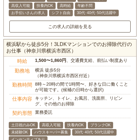
高収入可能
扶養内OK
高時給
年齢不問
お手伝いさんの求人
シフト自由
30代･40代･50代活躍中
この求人の詳細を見る
横浜駅から徒歩5分！3LDKマンションでのお掃除代行の
お仕事（神奈川県横浜市西区）
1,500〜1,860円
、交通費支給、前払い制度あり
時給
横浜 徒歩5分
勤務地
（神奈川県横浜市西区付近）
8時～20時の間で1時間〜、好きな日に働くこと
勤務時間
が可能です。(候補の日時から選択)
キッチン、トイレ、お風呂、洗面所、リビン
仕事内容
グ、その他のお掃除
業務委託
契約形態
土日祝のみOK
高収入可能
扶養内OK
ブランクOK
未経験OK
ハウスキーパー募集
30代･40代･50代活躍中
インセンティブあり