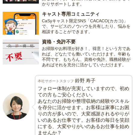
かりサポートします。
キャスト専用コミュニティ
CaSyキャスト限定SNS「CACACO(カカコ)」
で、サービスのノウハウを共有したり、悩みを
相談することができます。
資格・免許不要
お掃除やお料理が好き！、得意！という方であ
れば、どなたでも働いていただけます。年齢も
不問です。もちろん、資格や免許、職務経験が
あればそれを充分に活かしていただけます。
鈴野 寿子
本社サポートスタッフ
フォロー体制が充実していますので、初め
ての方もご安心ください。
あなたのお掃除や整理収納の経験やスキル
を存分に活かせます。お客様は家事にお困
りの方が多いので、大変感謝されるやりが
いのあるお仕事です。お客様の毎日を笑顔
にする、大変やりがいのあるお仕事を始め
ませんか？