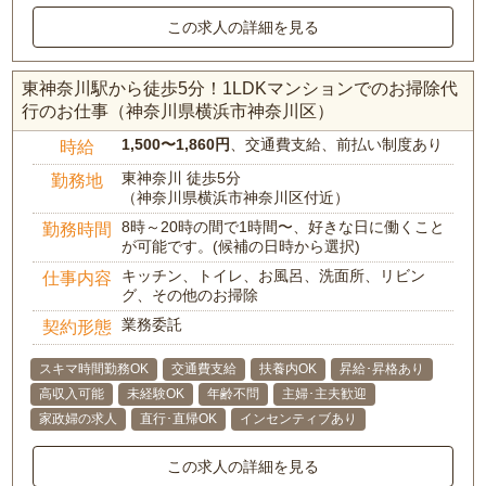
この求人の詳細を見る
東神奈川駅から徒歩5分！1LDKマンションでのお掃除代
行のお仕事（神奈川県横浜市神奈川区）
1,500〜1,860円
、交通費支給、前払い制度あり
時給
東神奈川 徒歩5分
勤務地
（神奈川県横浜市神奈川区付近）
8時～20時の間で1時間〜、好きな日に働くこと
勤務時間
が可能です。(候補の日時から選択)
キッチン、トイレ、お風呂、洗面所、リビン
仕事内容
グ、その他のお掃除
業務委託
契約形態
スキマ時間勤務OK
交通費支給
扶養内OK
昇給･昇格あり
高収入可能
未経験OK
年齢不問
主婦･主夫歓迎
家政婦の求人
直行･直帰OK
インセンティブあり
この求人の詳細を見る