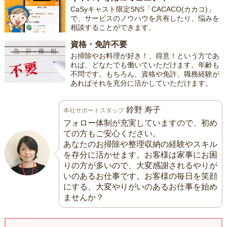
CaSyキャスト限定SNS「CACACO(カカコ)」
で、サービスのノウハウを共有したり、悩みを
相談することができます。
資格・免許不要
お掃除やお料理が好き！、得意！という方であ
れば、どなたでも働いていただけます。年齢も
不問です。もちろん、資格や免許、職務経験が
あればそれを充分に活かしていただけます。
鈴野 寿子
本社サポートスタッフ
フォロー体制が充実していますので、初め
ての方もご安心ください。
あなたのお掃除や整理収納の経験やスキル
を存分に活かせます。お客様は家事にお困
りの方が多いので、大変感謝されるやりが
いのあるお仕事です。お客様の毎日を笑顔
にする、大変やりがいのあるお仕事を始め
ませんか？