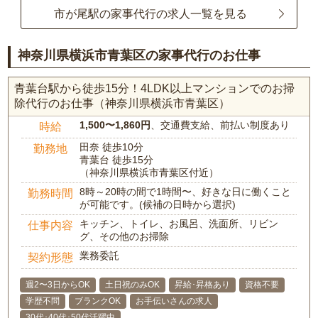
市が尾駅の家事代行の求人一覧を見る
神奈川県横浜市青葉区の家事代行のお仕事
青葉台駅から徒歩15分！4LDK以上マンションでのお掃
除代行のお仕事（神奈川県横浜市青葉区）
1,500〜1,860円
、交通費支給、前払い制度あり
時給
田奈 徒歩10分
勤務地
青葉台 徒歩15分
（神奈川県横浜市青葉区付近）
8時～20時の間で1時間〜、好きな日に働くこと
勤務時間
が可能です。(候補の日時から選択)
キッチン、トイレ、お風呂、洗面所、リビン
仕事内容
グ、その他のお掃除
業務委託
契約形態
週2〜3日からOK
土日祝のみOK
昇給･昇格あり
資格不要
学歴不問
ブランクOK
お手伝いさんの求人
30代･40代･50代活躍中