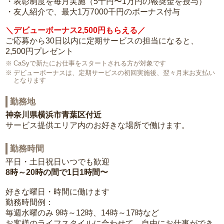
・表彰制度を毎月実施（5千円〜1万円の報奨金を授与）
・友人紹介で、最大1万7000千円のボーナス付与
＼デビューボーナス2,500円もらえる／
ご応募から30日以内に定期サービスの担当になると、
2,500円プレゼント
CaSyで新たにお仕事をスタートされる方が対象です
デビューボーナスは、定期サービスの初回実施後、翌々月末お支払い
となります
勤務地
神奈川県横浜市青葉区付近
サービス提供エリア内のお好きな場所で働けます。
勤務時間
平日・土日祝日いつでも歓迎
8時～20時の間で1日1時間〜
好きな曜日・時間に働けます
勤務時間例：
毎週水曜のみ 9時～12時、14時～17時など
お客様のライフスタイルに合わせて、自由にお仕事ができ