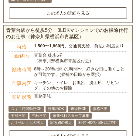
この求人の詳細を見る
青葉台駅から徒歩5分！3LDKマンションでのお掃除代行
のお仕事（神奈川県横浜市青葉区）
1,500〜1,860円
、交通費支給、前払い制度あり
時給
青葉台 徒歩5分
勤務地
（神奈川県横浜市青葉区付近）
8時～20時の間で1時間〜、好きな日に働くこと
勤務時間
が可能です。(候補の日時から選択)
キッチン、トイレ、お風呂、洗面所、リビン
仕事内容
グ、その他のお掃除
業務委託
契約形態
スキマ時間勤務OK
扶養内OK
未経験OK
資格不要
学歴不問
年齢不問
家事代行スタッフ募集
お手伝いさんの求人
家政婦の求人
30代･40代･50代活躍中