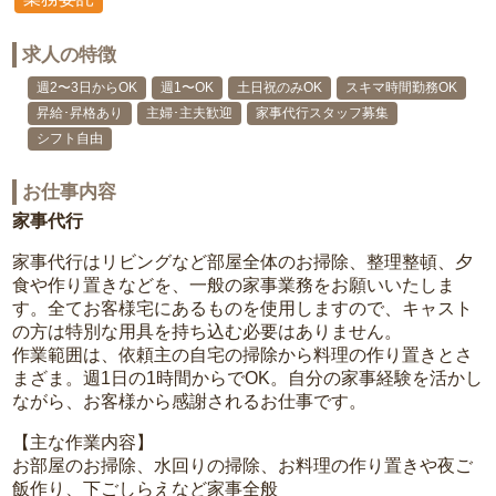
求人の特徴
週2〜3日からOK
週1〜OK
土日祝のみOK
スキマ時間勤務OK
昇給･昇格あり
主婦･主夫歓迎
家事代行スタッフ募集
シフト自由
お仕事内容
家事代行
家事代行はリビングなど部屋全体のお掃除、整理整頓、夕
食や作り置きなどを、一般の家事業務をお願いいたしま
す。全てお客様宅にあるものを使用しますので、キャスト
の方は特別な用具を持ち込む必要はありません。
作業範囲は、依頼主の自宅の掃除から料理の作り置きとさ
まざま。週1日の1時間からでOK。自分の家事経験を活かし
ながら、お客様から感謝されるお仕事です。
【主な作業内容】
お部屋のお掃除、水回りの掃除、お料理の作り置きや夜ご
飯作り、下ごしらえなど家事全般