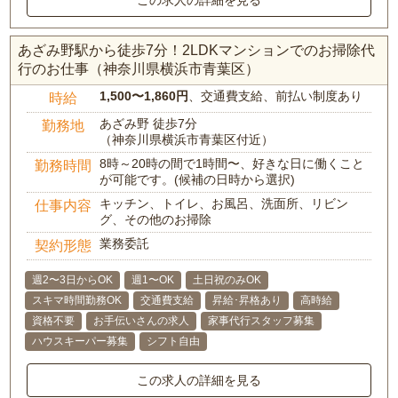
この求人の詳細を見る
あざみ野駅から徒歩7分！2LDKマンションでのお掃除代
行のお仕事（神奈川県横浜市青葉区）
1,500〜1,860円
、交通費支給、前払い制度あり
時給
あざみ野 徒歩7分
勤務地
（神奈川県横浜市青葉区付近）
8時～20時の間で1時間〜、好きな日に働くこと
勤務時間
が可能です。(候補の日時から選択)
キッチン、トイレ、お風呂、洗面所、リビン
仕事内容
グ、その他のお掃除
業務委託
契約形態
週2〜3日からOK
週1〜OK
土日祝のみOK
スキマ時間勤務OK
交通費支給
昇給･昇格あり
高時給
資格不要
お手伝いさんの求人
家事代行スタッフ募集
ハウスキーパー募集
シフト自由
この求人の詳細を見る