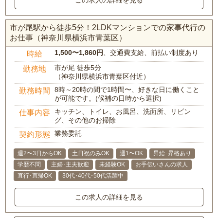
この求人の詳細を見る
市が尾駅から徒歩5分！2LDKマンションでの家事代行の
お仕事（神奈川県横浜市青葉区）
1,500〜1,860円
、交通費支給、前払い制度あり
時給
市が尾 徒歩5分
勤務地
（神奈川県横浜市青葉区付近）
8時～20時の間で1時間〜、好きな日に働くこと
勤務時間
が可能です。(候補の日時から選択)
キッチン、トイレ、お風呂、洗面所、リビン
仕事内容
グ、その他のお掃除
業務委託
契約形態
週2〜3日からOK
土日祝のみOK
週1〜OK
昇給･昇格あり
学歴不問
主婦･主夫歓迎
未経験OK
お手伝いさんの求人
直行･直帰OK
30代･40代･50代活躍中
この求人の詳細を見る