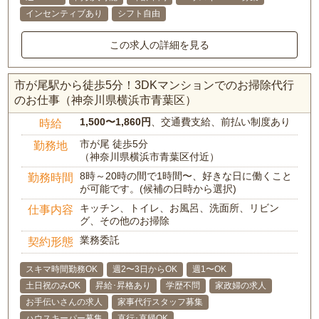
インセンティブあり
シフト自由
この求人の詳細を見る
市が尾駅から徒歩5分！3DKマンションでのお掃除代行
のお仕事（神奈川県横浜市青葉区）
1,500〜1,860円
、交通費支給、前払い制度あり
時給
市が尾 徒歩5分
勤務地
（神奈川県横浜市青葉区付近）
8時～20時の間で1時間〜、好きな日に働くこと
勤務時間
が可能です。(候補の日時から選択)
キッチン、トイレ、お風呂、洗面所、リビン
仕事内容
グ、その他のお掃除
業務委託
契約形態
スキマ時間勤務OK
週2〜3日からOK
週1〜OK
土日祝のみOK
昇給･昇格あり
学歴不問
家政婦の求人
お手伝いさんの求人
家事代行スタッフ募集
ハウスキーパー募集
直行･直帰OK