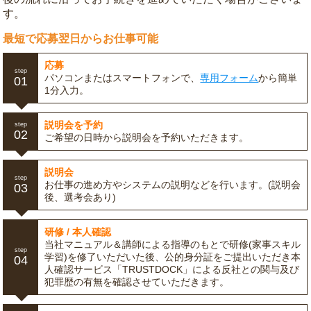
す。
最短で応募翌日からお仕事可能
応募
step
パソコンまたはスマートフォンで、
専用フォーム
から簡単
01
1分入力。
説明会を予約
step
02
ご希望の日時から説明会を予約いただきます。
説明会
step
お仕事の進め方やシステムの説明などを行います。(説明会
03
後、選考会あり)
研修 / 本人確認
当社マニュアル＆講師による指導のもとで研修(家事スキル
step
学習)を修了いただいた後、公的身分証をご提出いただき本
04
人確認サービス「TRUSTDOCK」による反社との関与及び
犯罪歴の有無を確認させていただきます。