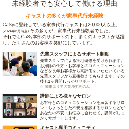
未経験者でも安心して働ける理由
キャストの多くが家事代行未経験
CaSyに登録している家事代行キャストは20,000人以上。
その多くが、家事代行未経験者でした。
(2024年6月時点)
それでもCaSy本部のサポートの下、多くのキャストが活躍
し、たくさんのお客様を笑顔にしています。
先輩スタッフによるサポート制度
先輩スタッフによる実地研修を受けられます。
お掃除の仕方・お客様とのコミュニケーション
などを長年お客様から高評価をいただいている
先輩スタッフから直接教えてもらえます。その
後も1ヶ月間しっかりサポート。
※ 関東エリアの業務委託のみ
講師による様々なサロン
お客様とのコミュニケーションを練習するサロ
ン・ちょっとした不安を相談するサロンなどが
あなたの不安・お悩みに合わせて、講師がしっ
かりサポートします。
キャスト専用コミュニティ