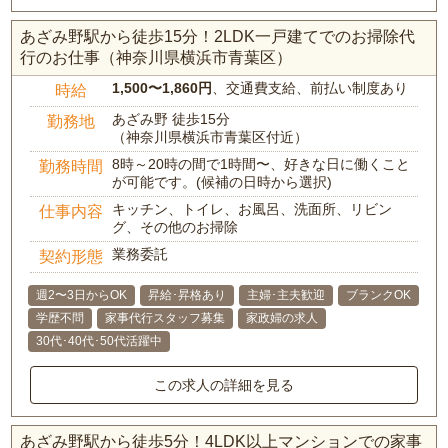
あざみ野駅から徒歩15分！2LDK一戸建てでのお掃除代
行のお仕事（神奈川県横浜市青葉区）
1,500〜1,860円
、交通費支給、前払い制度あり
時給
あざみ野 徒歩15分
勤務地
（神奈川県横浜市青葉区付近）
8時～20時の間で1時間〜、好きな日に働くこと
勤務時間
が可能です。(候補の日時から選択)
キッチン、トイレ、お風呂、洗面所、リビン
仕事内容
グ、その他のお掃除
業務委託
契約形態
週2〜3日からOK
昇給･昇格あり
主婦･主夫歓迎
ブランクOK
学歴不問
家事代行スタッフ募集
家政婦の求人
30代･40代･50代活躍中
この求人の詳細を見る
あざみ野駅から徒歩5分！4LDK以上マンションでの家事