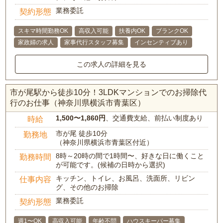
業務委託
契約形態
スキマ時間勤務OK
高収入可能
扶養内OK
ブランクOK
家政婦の求人
家事代行スタッフ募集
インセンティブあり
この求人の詳細を見る
市が尾駅から徒歩10分！3LDKマンションでのお掃除代
行のお仕事（神奈川県横浜市青葉区）
1,500〜1,860円
、交通費支給、前払い制度あり
時給
市が尾 徒歩10分
勤務地
（神奈川県横浜市青葉区付近）
8時～20時の間で1時間〜、好きな日に働くこと
勤務時間
が可能です。(候補の日時から選択)
キッチン、トイレ、お風呂、洗面所、リビン
仕事内容
グ、その他のお掃除
業務委託
契約形態
週1〜OK
高収入可能
年齢不問
ハウスキーパー募集