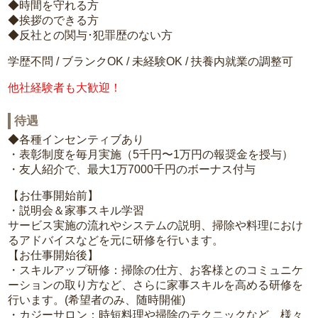
◆時間を守れる方
◆挨拶のできる方
◆反社との関与･犯罪歴のない方
学歴不問 / ブランクOK / 未経験OK / 扶養内就業の調整可
他社経験者も大歓迎！
待遇
◆各種インセンティブあり
・表彰制度を毎月実施（5千円〜1万円の報奨金を授与）
・友人紹介で、最大1万7000千円のボーナス付与
【お仕事開始前】
・説明会＆家事スキル学習
サービス実施の流れやシステムの説明、掃除や料理におけ
るアドバイスなどを元に研修を行います。
【お仕事開始後】
・スキルアップ研修：掃除の仕方、お客様とのコミュニケ
ーションの取り方など、さらに家事スキルを高める研修を
行います。(希望者のみ、随時開催)
・カジーサロン：時短料理や掃除のテクニックなど、様々