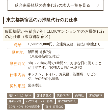
落合南長崎駅の家事代行の求人一覧を見る
東京都新宿区のお掃除代行のお仕事
飯田橋駅から徒歩7分！1LDKマンションでのお掃除代行
のお仕事（東京都新宿区）
1,500〜1,860円
、交通費支給、前払い制度あり
時給
飯田橋 徒歩7分
勤務地
（東京都新宿区付近）
8時～20時の間で1時間〜、好きな日に働くこと
勤務時間
が可能です。(候補の日時から選択)
キッチン、トイレ、お風呂、洗面所、リビン
仕事内容
グ、その他のお掃除
業務委託
契約形態
週2〜3日からOK
交通費支給
扶養内OK
高時給
未経験OK
年齢不問
ハウスキーパー募集
家政婦の求人
30代･40代･50代活躍中
直行･直帰OK