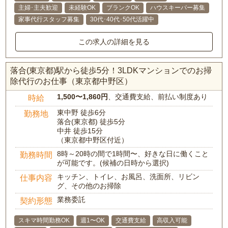
主婦･主夫歓迎
未経験OK
ブランクOK
ハウスキーパー募集
家事代行スタッフ募集
30代･40代･50代活躍中
この求人の詳細を見る
落合(東京都)駅から徒歩5分！3LDKマンションでのお掃
除代行のお仕事（東京都中野区）
1,500〜1,860円
、交通費支給、前払い制度あり
時給
東中野 徒歩6分
勤務地
落合(東京都) 徒歩5分
中井 徒歩15分
（東京都中野区付近）
8時～20時の間で1時間〜、好きな日に働くこと
勤務時間
が可能です。(候補の日時から選択)
キッチン、トイレ、お風呂、洗面所、リビン
仕事内容
グ、その他のお掃除
業務委託
契約形態
スキマ時間勤務OK
週1〜OK
交通費支給
高収入可能