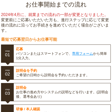
お仕事開始までの流れ
2024年4月に、就業までの流れの一部が変更となりました。
変更前にご応募いただいた方も、進行ステップに応じて変更
後の流れに沿ってお手続きを進めていただく場合がございま
す。
最短で応募翌日からお仕事可能
応募
step
パソコンまたはスマートフォンで、
専用フォーム
から簡単
01
1分入力。
説明会を予約
step
02
ご希望の日時から説明会を予約いただきます。
説明会
step
お仕事の進め方やシステムの説明などを行います。(説明会
03
後、選考会あり)
研修 / 本人確認