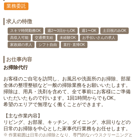
業務委託
求人の特徴
スキマ時間勤務OK
週2〜3日からOK
週1〜OK
土日祝のみOK
高収入可能
交通費支給
未経験OK
お手伝いさんの求人
家政婦の求人
シフト自由
直行･直帰OK
お仕事内容
お掃除代行
お客様のご自宅を訪問し、お風呂や洗面所のお掃除、部屋
全体の整理整頓など一般の掃除業務をお願いいたします。
掃除は、用具・洗剤を含めて、全て事前にお客様にご準備
いただいたもので行います。1回1時間からでもOK。
希望のエリアで無理なく働くことができます。
【主な作業内容】
リビング、お部屋、キッチン、ダイニング、水回りなどの
日常のお掃除を中心とした家事代行業務をお任せします。
作業範囲は日常のお掃除となり、専門的なハウスクリーニングと