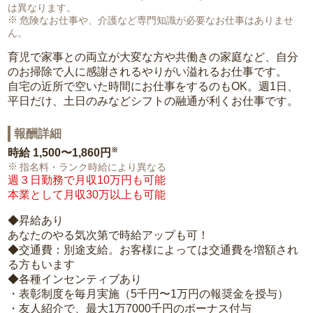
は異なります。
危険なお仕事や、介護など専門知識が必要なお仕事はありませ
ん。
育児で家事との両立が大変な方や共働きの家庭など、自分
のお掃除で人に感謝されるやりがい溢れるお仕事です。
自宅の近所で空いた時間にお仕事をするのもOK。週1日、
平日だけ、土日のみなどシフトの融通が利くお仕事です。
報酬詳細
※
時給
1,500〜1,860円
指名料・ランク時給により異なる
週３日勤務で月収10万円も可能
本業として月収30万以上も可能
◆昇給あり
あなたのやる気次第で時給アップも可！
◆交通費：別途支給。お客様によっては交通費を増額され
る方もいます
◆各種インセンティブあり
・表彰制度を毎月実施（5千円〜1万円の報奨金を授与）
・友人紹介で、最大1万7000千円のボーナス付与