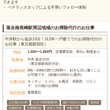
できます
・ ベテランスタッフによる手厚いフォロー体制
落合南長崎駅周辺地域のお掃除代行のお仕事
中井駅から徒歩10分！2LDK一戸建てでのお掃除代行の
お仕事（東京都新宿区）
1,500〜1,860円
、交通費支給、前払い制度あり
時給
中井 徒歩10分
勤務地
（東京都新宿区付近）
8時～20時の間で1時間〜、好きな日に働くこと
勤務時間
が可能です。(候補の日時から選択)
キッチン、トイレ、お風呂、洗面所、リビン
仕事内容
グ、その他のお掃除
業務委託
契約形態
土日祝のみOK
スキマ時間勤務OK
週2〜3日からOK
高時給
扶養内OK
交通費支給
高収入可能
年齢不問