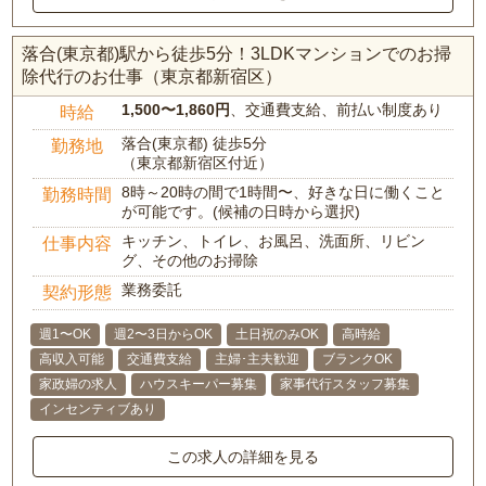
落合(東京都)駅から徒歩5分！3LDKマンションでのお掃
除代行のお仕事（東京都新宿区）
1,500〜1,860円
、交通費支給、前払い制度あり
時給
落合(東京都) 徒歩5分
勤務地
（東京都新宿区付近）
8時～20時の間で1時間〜、好きな日に働くこと
勤務時間
が可能です。(候補の日時から選択)
キッチン、トイレ、お風呂、洗面所、リビン
仕事内容
グ、その他のお掃除
業務委託
契約形態
週1〜OK
週2〜3日からOK
土日祝のみOK
高時給
高収入可能
交通費支給
主婦･主夫歓迎
ブランクOK
家政婦の求人
ハウスキーパー募集
家事代行スタッフ募集
インセンティブあり
この求人の詳細を見る