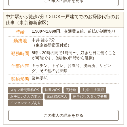
この求人の詳細を見る
中井駅から徒歩7分！3LDK一戸建てでのお掃除代行のお
仕事（東京都新宿区）
1,500〜1,860円
、交通費支給、前払い制度あり
時給
中井 徒歩7分
勤務地
（東京都新宿区付近）
8時～20時の間で1時間〜、好きな日に働くこと
勤務時間
が可能です。(候補の日時から選択)
キッチン、トイレ、お風呂、洗面所、リビン
仕事内容
グ、その他のお掃除
業務委託
契約形態
スキマ時間勤務OK
扶養内OK
高時給
主婦･主夫歓迎
お手伝いさんの求人
家政婦の求人
家事代行スタッフ募集
インセンティブあり
この求人の詳細を見る