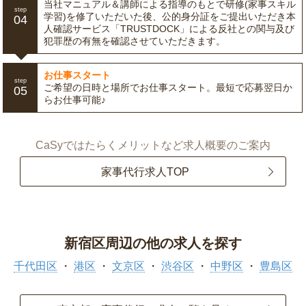
当社マニュアル＆講師による指導のもとで研修(家事スキル
step
学習)を修了いただいた後、公的身分証をご提出いただき本
04
人確認サービス「TRUSTDOCK」による反社との関与及び
犯罪歴の有無を確認させていただきます。
お仕事スタート
step
ご希望の日時と場所でお仕事スタート。最短で応募翌日か
05
らお仕事可能♪
CaSyではたらくメリットなど求人概要のご案内
家事代行求人TOP
新宿区周辺の他の求人を探す
千代田区
港区
文京区
渋谷区
中野区
豊島区