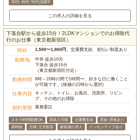
30代･40代･50代活躍中
この求人の詳細を見る
下落合駅から徒歩15分！2LDKマンションでのお掃除代
行のお仕事（東京都新宿区）
1,500〜1,860円
、交通費支給、前払い制度あり
時給
中井 徒歩10分
勤務地
下落合 徒歩15分
（東京都新宿区付近）
8時～20時の間で1時間〜、好きな日に働くこと
勤務時間
が可能です。(候補の日時から選択)
キッチン、トイレ、お風呂、洗面所、リビン
仕事内容
グ、その他のお掃除
業務委託
契約形態
スキマ時間勤務OK
高収入可能
交通費支給
昇給･昇格あり
高時給
主婦･主夫歓迎
家政婦の求人
インセンティブあり