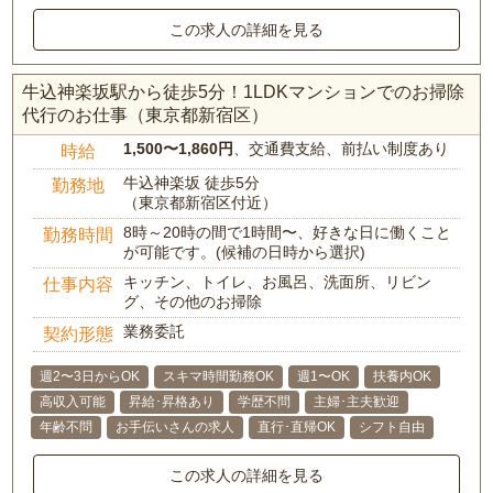
この求人の詳細を見る
牛込神楽坂駅から徒歩5分！1LDKマンションでのお掃除
代行のお仕事（東京都新宿区）
1,500〜1,860円
、交通費支給、前払い制度あり
時給
牛込神楽坂 徒歩5分
勤務地
（東京都新宿区付近）
8時～20時の間で1時間〜、好きな日に働くこと
勤務時間
が可能です。(候補の日時から選択)
キッチン、トイレ、お風呂、洗面所、リビン
仕事内容
グ、その他のお掃除
業務委託
契約形態
週2〜3日からOK
スキマ時間勤務OK
週1〜OK
扶養内OK
高収入可能
昇給･昇格あり
学歴不問
主婦･主夫歓迎
年齢不問
お手伝いさんの求人
直行･直帰OK
シフト自由
この求人の詳細を見る