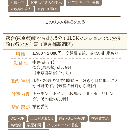
年齢不問
お手伝いさんの求人
ハウスキーパー募集
家政婦の求人
直行･直帰OK
この求人の詳細を見る
落合(東京都)駅から徒歩5分！1LDKマンションでのお掃
除代行のお仕事（東京都新宿区）
1,500〜1,860円
、交通費支給、前払い制度あり
時給
中井 徒歩4分
勤務地
落合(東京都) 徒歩5分
（東京都新宿区付近）
8時～20時の間で1時間〜、好きな日に働くこと
勤務時間
が可能です。(候補の日時から選択)
キッチン、トイレ、お風呂、洗面所、リビン
仕事内容
グ、その他のお掃除
業務委託
契約形態
週1〜OK
土日祝のみOK
週2〜3日からOK
交通費支給
高時給
学歴不問
ハウスキーパー募集