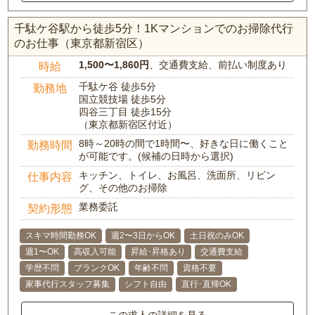
千駄ケ谷駅から徒歩5分！1Kマンションでのお掃除代行
のお仕事（東京都新宿区）
1,500〜1,860円
、交通費支給、前払い制度あり
時給
千駄ケ谷 徒歩5分
勤務地
国立競技場 徒歩5分
四谷三丁目 徒歩15分
（東京都新宿区付近）
8時～20時の間で1時間〜、好きな日に働くこと
勤務時間
が可能です。(候補の日時から選択)
キッチン、トイレ、お風呂、洗面所、リビン
仕事内容
グ、その他のお掃除
業務委託
契約形態
スキマ時間勤務OK
週2〜3日からOK
土日祝のみOK
週1〜OK
高収入可能
昇給･昇格あり
交通費支給
学歴不問
ブランクOK
年齢不問
資格不要
家事代行スタッフ募集
シフト自由
直行･直帰OK