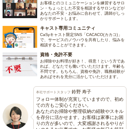
お客様とのコミュニケーションを練習するサロ
ン・ちょっとした不安を相談するサロンなどが
あなたの不安・お悩みに合わせて、講師がしっ
かりサポートします。
キャスト専用コミュニティ
CaSyキャスト限定SNS「CACACO(カカコ)」
で、サービスのノウハウを共有したり、悩みを
相談することができます。
資格・免許不要
お掃除やお料理が好き！、得意！という方であ
れば、どなたでも働いていただけます。年齢も
不問です。もちろん、資格や免許、職務経験が
あればそれを充分に活かしていただけます。
鈴野 寿子
本社サポートスタッフ
フォロー体制が充実していますので、初め
ての方もご安心ください。
あなたのお掃除や整理収納の経験やスキル
を存分に活かせます。お客様は家事にお困
りの方が多いので、大変感謝されるやりが