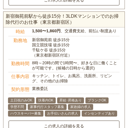
この求人の詳細を見る
新宿御苑前駅から徒歩15分！3LDKマンションでのお掃
除代行のお仕事（東京都新宿区）
1,500〜1,860円
、交通費支給、前払い制度あり
時給
新宿御苑前 徒歩15分
勤務地
国立競技場 徒歩15分
千駄ケ谷 徒歩15分
（東京都新宿区付近）
8時～20時の間で1時間〜、好きな日に働くこと
勤務時間
が可能です。(候補の日時から選択)
キッチン、トイレ、お風呂、洗面所、リビン
仕事内容
グ、その他のお掃除
業務委託
契約形態
土日祝のみOK
扶養内OK
昇給･昇格あり
ブランクOK
学歴不問
家事代行スタッフ募集
家政婦の求人
ハウスキーパー募集
お手伝いさんの求人
インセンティブあり
この求人の詳細を見る