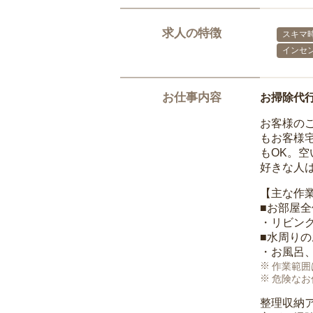
求人の特徴
スキマ
インセ
お仕事内容
お掃除代
お客様の
もお客様
もOK。
好きな人
【主な作
■お部屋
・リビン
■水周り
・お風呂
作業範囲
危険なお
整理収納