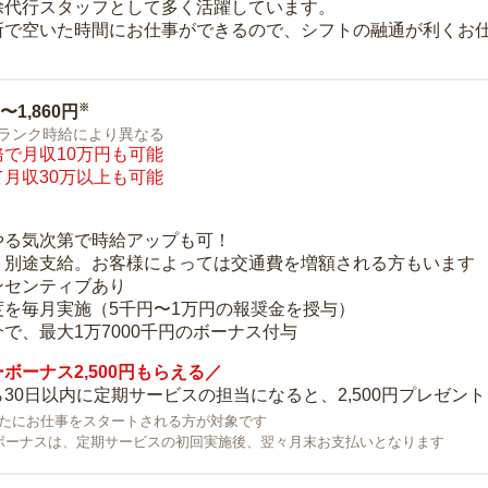
除代行スタッフとして多く活躍しています。
所で空いた時間にお仕事ができるので、シフトの融通が利くお
※
0〜1,860円
ランク時給により異なる
で月収10万円も可能
月収30万以上も可能
り
やる気次第で時給アップも可！
：別途支給。お客様によっては交通費を増額される方もいます
ンセンティブあり
度を毎月実施（5千円〜1万円の報奨金を授与）
で、最大1万7000千円のボーナス付与
ボーナス2,500円もらえる／
30日以内に定期サービスの担当になると、2,500円プレゼント
で新たにお仕事をスタートされる方が対象です
ボーナスは、定期サービスの初回実施後、翌々月末お支払いとなります