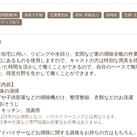
時間勤務OK
高収入可能
交通費支給
昇給･昇格あり
高時給
主婦･
ンティブあり
行
ご自宅に伺い、リビングや水回り、玄関など家の掃除全般の作
宅にあるものを使用しますので、キャストの方は特別な用具を持
空いた時間を活かして働くことができるので、自分のペースで無
は、得意分野を生かして働くことができます。
業内容】
全体の清掃
グや子供部屋などの掃除機がけ、整理整頓、衣類などのお洗濯
のおそうじ
、キッチン、洗面所
は日常のお掃除となり、ハウスクリーニングとは異なります。
仕事や介護など専門知識が必要なお仕事はありません。
アドバイザーなどお掃除に関する資格をお持ちの方はもちろん