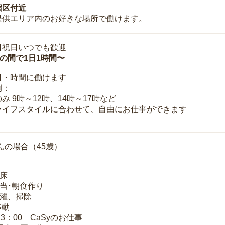
宿区付近
提供エリア内のお好きな場所で働けます。
日祝日いつでも歓迎
時の間で1日1時間〜
日・時間に働けます
例：
み 9時～12時、14時～17時など
ライフスタイルに合わせて、自由にお仕事ができます
んの場合（45歳）
起床
弁当･朝食作り
洗濯、掃除
移動
13：00 CaSyのお仕事