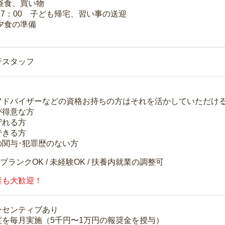
 昼食、買い物
～17：00 子ども帰宅、習い事の送迎
 夕食の準備
行スタッフ
アドバイザーなどの資格お持ちの方はそれを活かしていただけ
が得意な方
守れる方
できる方
の関与･犯罪歴のない方
 ブランクOK / 未経験OK / 扶養内就業の調整可
者も大歓迎！
ンセンティブあり
度を毎月実施（5千円〜1万円の報奨金を授与）