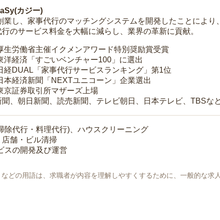
Sy(カジー)
年に創業し、家事代行のマッチングシステムを開発したことによ
代行のサービス料金を大幅に減らし、業界の革新に貢献。
 厚生労働省主催イクメンアワード特別奨励賞受賞
 東洋経済「すごいベンチャー100」に選出
 日経DUAL「家事代行サービスランキング」第1位
 日本経済新聞「NEXTユニコーン」企業選出
 東京証券取引所マザーズ上場
新聞、朝日新聞、読売新聞、テレビ朝日、日本テレビ、TBSな
掃除代行・料理代行)、ハウスクリーニング
・店舗・ビル清掃
ービスの開発及び運営
地」などの用語は、求職者が内容を理解しやすくするために、一般的な求