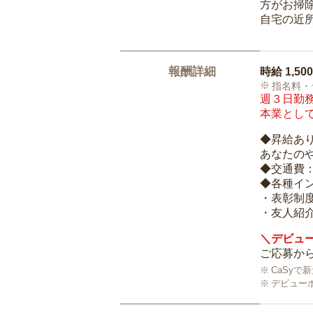
方がお掃
自宅の近
報酬詳細
時給
1,50
指名料・
週３日勤務
本業として
◆昇給あ
あなたの
◆交通費
◆各種イ
・表彰制
・友人紹介
＼デビュー
ご応募から
CaSy
デビュー