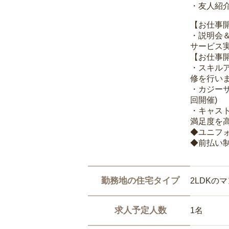
・友人紹介
【お仕事
・説明会
サービス
【お仕事
・スキル
修を行いま
・カジー
回開催)
・キャス
満足度を高
◆ユニフ
◆前払い
勤務地の住宅タイプ
2LDKの
求人予定人数
1名