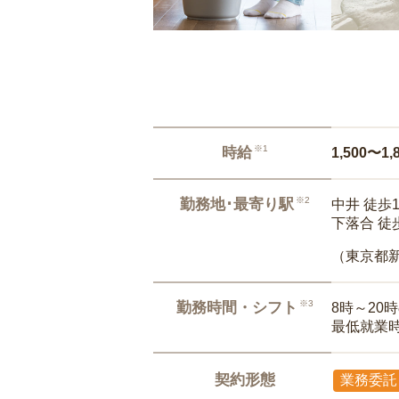
※1
時給
1,500〜1,
※2
勤務地･最寄り駅
中井 徒歩
下落合 徒
（東京都
※3
勤務時間・シフト
8時～20
最低就業
契約形態
業務委託