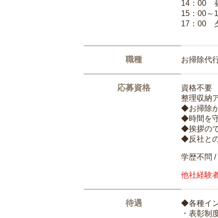
14：00
15：00
17：00
職種
お掃除代
応募資格
資格不要
整理収納
◆お掃除
◆時間を
◆挨拶の
◆反社と
学歴不問 /
他社経験
待遇
◆各種イ
・表彰制