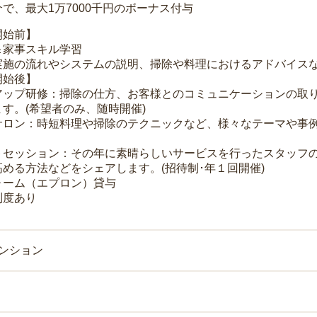
で、最大1万7000千円のボーナス付与
開始前】
＆家事スキル学習
実施の流れやシステムの説明、掃除や料理におけるアドバイス
開始後】
アップ研修：掃除の仕方、お客様とのコミュニケーションの取
す。(希望者のみ、随時開催)
サロン：時短料理や掃除のテクニックなど、様々なテーマや事例
トセッション：その年に素晴らしいサービスを行ったスタッフ
める方法などをシェアします。(招待制･年１回開催)
ォーム（エプロン）貸与
制度あり
マンション