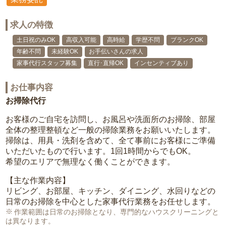
求人の特徴
土日祝のみOK
高収入可能
高時給
学歴不問
ブランクOK
年齢不問
未経験OK
お手伝いさんの求人
家事代行スタッフ募集
直行･直帰OK
インセンティブあり
お仕事内容
お掃除代行
お客様のご自宅を訪問し、お風呂や洗面所のお掃除、部屋
全体の整理整頓など一般の掃除業務をお願いいたします。
掃除は、用具・洗剤を含めて、全て事前にお客様にご準備
いただいたもので行います。1回1時間からでもOK。
希望のエリアで無理なく働くことができます。
【主な作業内容】
リビング、お部屋、キッチン、ダイニング、水回りなどの
日常のお掃除を中心とした家事代行業務をお任せします。
作業範囲は日常のお掃除となり、専門的なハウスクリーニングと
は異なります。