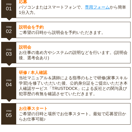
応募
step
パソコンまたはスマートフォンで、
専用フォーム
から簡単
01
1分入力。
説明会を予約
step
02
ご希望の日時から説明会を予約いただきます。
説明会
step
お仕事の進め方やシステムの説明などを行います。(説明会
03
後、選考会あり)
研修 / 本人確認
当社マニュアル＆講師による指導のもとで研修(家事スキル
step
学習)を修了いただいた後、公的身分証をご提出いただき本
04
人確認サービス「TRUSTDOCK」による反社との関与及び
犯罪歴の有無を確認させていただきます。
お仕事スタート
step
ご希望の日時と場所でお仕事スタート。最短で応募翌日か
05
らお仕事可能♪