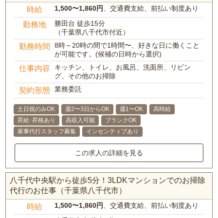
1,500〜1,860円
、交通費支給、前払い制度あり
時給
勝田台 徒歩15分
勤務地
（千葉県八千代市付近）
8時～20時の間で1時間〜、好きな日に働くこと
勤務時間
が可能です。(候補の日時から選択)
キッチン、トイレ、お風呂、洗面所、リビン
仕事内容
グ、その他のお掃除
業務委託
契約形態
土日祝のみOK
週2〜3日からOK
週1〜OK
高時給
昇給･昇格あり
高収入可能
ブランクOK
家事代行スタッフ募集
インセンティブあり
この求人の詳細を見る
八千代中央駅から徒歩5分！3LDKマンションでのお掃除
代行のお仕事（千葉県八千代市）
1,500〜1,860円
、交通費支給、前払い制度あり
時給