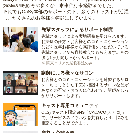
その多くが、家事代行未経験者でした。
(2024年6月時点)
それでもCaSy本部のサポートの下、多くのキャストが活躍
し、たくさんのお客様を笑顔にしています。
先輩スタッフによるサポート制度
先輩スタッフによる実地研修を受けられます。
お掃除の仕方・お客様とのコミュニケーション
などを長年お客様から高評価をいただいている
先輩スタッフから直接教えてもらえます。その
後も1ヶ月間しっかりサポート。
※ 関東エリアの業務委託のみ
講師による様々なサロン
お客様とのコミュニケーションを練習するサロ
ン・ちょっとした不安を相談するサロンなどが
あなたの不安・お悩みに合わせて、講師がしっ
かりサポートします。
キャスト専用コミュニティ
CaSyキャスト限定SNS「CACACO(カカコ)」
で、サービスのノウハウを共有したり、悩みを
相談することができます。
資格・免許不要