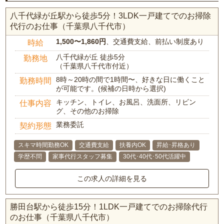
八千代緑が丘駅から徒歩5分！3LDK一戸建てでのお掃除
代行のお仕事（千葉県八千代市）
1,500〜1,860円
、交通費支給、前払い制度あり
時給
八千代緑が丘 徒歩5分
勤務地
（千葉県八千代市付近）
8時～20時の間で1時間〜、好きな日に働くこと
勤務時間
が可能です。(候補の日時から選択)
キッチン、トイレ、お風呂、洗面所、リビン
仕事内容
グ、その他のお掃除
業務委託
契約形態
スキマ時間勤務OK
交通費支給
扶養内OK
昇給･昇格あり
学歴不問
家事代行スタッフ募集
30代･40代･50代活躍中
この求人の詳細を見る
勝田台駅から徒歩15分！1LDK一戸建てでのお掃除代行
のお仕事（千葉県八千代市）