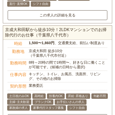
直行･直帰OK
シフト自由
この求人の詳細を見る
京成大和田駅から徒歩10分！2LDKマンションでのお掃
除代行のお仕事（千葉県八千代市）
1,500〜1,860円
、交通費支給、前払い制度あり
時給
京成大和田 徒歩10分
勤務地
（千葉県八千代市付近）
8時～20時の間で1時間〜、好きな日に働くこと
勤務時間
が可能です。(候補の日時から選択)
キッチン、トイレ、お風呂、洗面所、リビン
仕事内容
グ、その他のお掃除
業務委託
契約形態
土日祝のみOK
高時給
扶養内OK
昇給･昇格あり
年齢不問
主婦･主夫歓迎
ブランクOK
お手伝いさんの求人
家政婦の求人
家事代行スタッフ募集
シフト自由