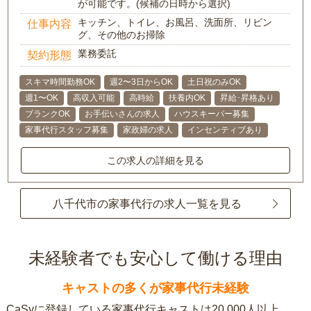
が可能です。(候補の日時から選択)
キッチン、トイレ、お風呂、洗面所、リビン
仕事内容
グ、その他のお掃除
業務委託
契約形態
スキマ時間勤務OK
週2〜3日からOK
土日祝のみOK
週1〜OK
高収入可能
高時給
扶養内OK
昇給･昇格あり
ブランクOK
お手伝いさんの求人
ハウスキーパー募集
家事代行スタッフ募集
家政婦の求人
インセンティブあり
この求人の詳細を見る
八千代市の家事代行の求人一覧を見る
未経験者でも安心して働ける理由
キャストの多くが家事代行未経験
CaSyに登録している家事代行キャストは20,000人以上。