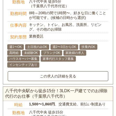
八千代中央 徒歩5分
勤務地
（千葉県八千代市付近）
8時～20時の間で1時間〜、好きな日に働くこと
勤務時間
が可能です。(候補の日時から選択)
キッチン、トイレ、お風呂、洗面所、リビン
仕事内容
グ、その他のお掃除
業務委託
契約形態
週1〜OK
土日祝のみOK
週2〜3日からOK
扶養内OK
高時給
未経験OK
ブランクOK
家政婦の求人
ハウスキーパー募集
家事代行スタッフ募集
インセンティブあり
この求人の詳細を見る
八千代中央駅から徒歩15分！3LDK一戸建てでのお掃除
代行のお仕事（千葉県八千代市）
1,500〜1,860円
、交通費支給、前払い制度あり
時給
八千代中央 徒歩15分
勤務地