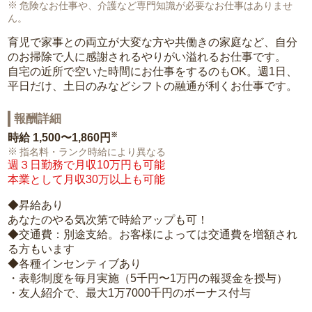
危険なお仕事や、介護など専門知識が必要なお仕事はありませ
ん。
育児で家事との両立が大変な方や共働きの家庭など、自分
のお掃除で人に感謝されるやりがい溢れるお仕事です。
自宅の近所で空いた時間にお仕事をするのもOK。週1日、
平日だけ、土日のみなどシフトの融通が利くお仕事です。
報酬詳細
※
時給
1,500〜1,860円
指名料・ランク時給により異なる
週３日勤務で月収10万円も可能
本業として月収30万以上も可能
◆昇給あり
あなたのやる気次第で時給アップも可！
◆交通費：別途支給。お客様によっては交通費を増額され
る方もいます
◆各種インセンティブあり
・表彰制度を毎月実施（5千円〜1万円の報奨金を授与）
・友人紹介で、最大1万7000千円のボーナス付与