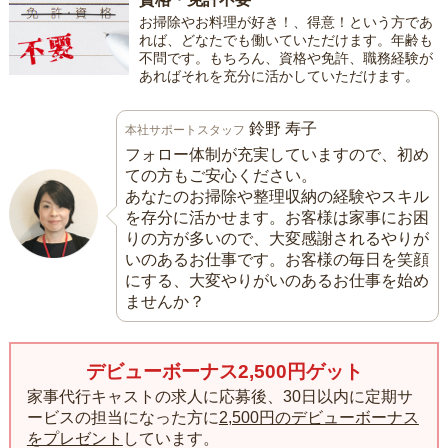
お掃除やお料理が好き！、得意！という方であ
れば、どなたでも働いていただけます。年齢も
不問です。もちろん、資格や免許、職務経験が
あればそれを充分に活かしていただけます。
鈴野 寿子
本社サポートスタッフ
フォロー体制が充実していますので、初め
ての方もご安心ください。
あなたのお掃除や整理収納の経験やスキル
を存分に活かせます。お客様は家事にお困
りの方が多いので、大変感謝されるやりが
いのあるお仕事です。お客様の毎日を笑顔
にする、大変やりがいのあるお仕事を始め
ませんか？
デビューボーナス2,500円ゲット
家事代行キャストの求人に応募後、30日以内に定期サ
ービスの担当になった方に
2,500円のデビューボーナス
をプレゼント
しています。