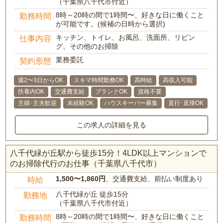
（千葉県八千代市付近）
8時～20時の間で1時間〜、好きな日に働くこと
勤務時間
が可能です。(候補の日時から選択)
キッチン、トイレ、お風呂、洗面所、リビン
仕事内容
グ、その他のお掃除
業務委託
契約形態
週2〜3日からOK
スキマ時間勤務OK
高時給
高収入可能
扶養内OK
交通費支給
ブランクOK
資格不要
主婦･主夫歓迎
未経験OK
ハウスキーパー募集
直行･直帰OK
この求人の詳細を見る
八千代緑が丘駅から徒歩15分！4LDK以上マンションで
のお掃除代行のお仕事（千葉県八千代市）
1,500〜1,860円
、交通費支給、前払い制度あり
時給
八千代緑が丘 徒歩15分
勤務地
（千葉県八千代市付近）
8時～20時の間で1時間〜、好きな日に働くこと
勤務時間