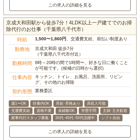
この求人の詳細を見る
京成大和田駅から徒歩7分！4LDK以上一戸建てでのお掃
除代行のお仕事（千葉県八千代市）
1,500〜1,860円
、交通費支給、前払い制度あり
時給
京成大和田 徒歩7分
勤務地
（千葉県八千代市付近）
8時～20時の間で1時間〜、好きな日に働くこと
勤務時間
が可能です。(候補の日時から選択)
キッチン、トイレ、お風呂、洗面所、リビン
仕事内容
グ、その他のお掃除
業務委託
契約形態
週1〜OK
扶養内OK
昇給･昇格あり
高収入可能
交通費支給
資格不要
未経験OK
学歴不問
主婦･主夫歓迎
家事代行スタッフ募集
30代･40代･50代活躍中
シフト自由
この求人の詳細を見る