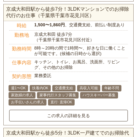
京成大和田駅から徒歩7分！3LDKマンションでのお掃除
代行のお仕事（千葉県千葉市花見川区）
1,500〜1,860円
、交通費支給、前払い制度あり
時給
京成大和田 徒歩7分
勤務地
（千葉県千葉市花見川区付近）
8時～20時の間で1時間〜、好きな日に働くこと
勤務時間
が可能です。(候補の日時から選択)
キッチン、トイレ、お風呂、洗面所、リビン
仕事内容
グ、その他のお掃除
業務委託
契約形態
週1〜OK
扶養内OK
交通費支給
高収入可能
年齢不問
家政婦の求人
家事代行スタッフ募集
ハウスキーパー募集
お手伝いさんの求人
直行･直帰OK
この求人の詳細を見る
京成大和田駅から徒歩5分！3LDK一戸建てでのお掃除代