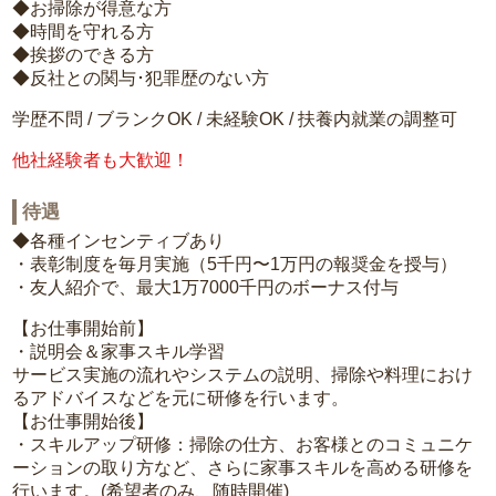
◆お掃除が得意な方
◆時間を守れる方
◆挨拶のできる方
◆反社との関与･犯罪歴のない方
学歴不問 / ブランクOK / 未経験OK / 扶養内就業の調整可
他社経験者も大歓迎！
待遇
◆各種インセンティブあり
・表彰制度を毎月実施（5千円〜1万円の報奨金を授与）
・友人紹介で、最大1万7000千円のボーナス付与
【お仕事開始前】
・説明会＆家事スキル学習
サービス実施の流れやシステムの説明、掃除や料理におけ
るアドバイスなどを元に研修を行います。
【お仕事開始後】
・スキルアップ研修：掃除の仕方、お客様とのコミュニケ
ーションの取り方など、さらに家事スキルを高める研修を
行います。(希望者のみ、随時開催)