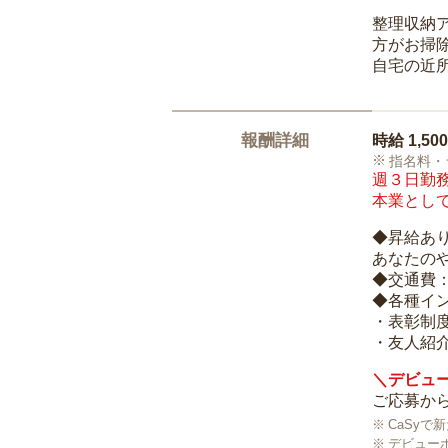
整理収納
方がお掃
自宅の近
報酬詳細
時給
1,50
指名料・
週３日勤務
本業として
◆昇給あ
あなたの
◆交通費
◆各種イ
・表彰制
・友人紹介
＼デビュー
ご応募から
CaSy
デビュー