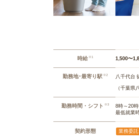
※1
時給
1,500〜1,
※2
勤務地･最寄り駅
八千代台 
（千葉県
※3
勤務時間・シフト
8時～20
最低就業
契約形態
業務委託