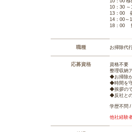
10：00 
10：30 
13：00
14：00～
18：00
職種
お掃除代
応募資格
資格不要
整理収納
◆お掃除
◆時間を
◆挨拶の
◆反社と
学歴不問 /
他社経験