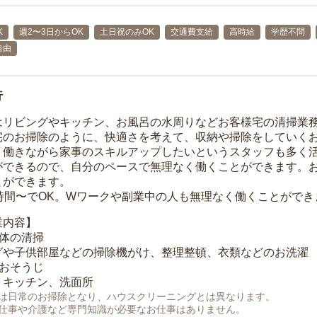
K
週2〜3日からOK
土日祝のみOK
交通費支給
高時給
学歴不問
自由
行
はリビングやキッチン、お風呂の水周りなどお客様宅の清掃業
宅のお掃除のように、快適さを考えて、収納や掃除をしていく
、働きながら家事のスキルアップしたいというスタッフも多く
ができるので、自分のペースで無理なく働くことができます。
とができます。
1時間〜でOK。Wワークや副業中の人も無理なく働くことができ
業内容】
全体の清掃
グや子供部屋などの掃除機がけ、整理整頓、衣類などのお洗濯
のおそうじ
、キッチン、洗面所
は日常のお掃除となり、ハウスクリーニングとは異なります。
仕事や介護など専門知識が必要なお仕事はありません。