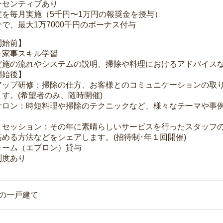
ンセンティブあり
度を毎月実施（5千円〜1万円の報奨金を授与）
で、最大1万7000千円のボーナス付与
開始前】
＆家事スキル学習
実施の流れやシステムの説明、掃除や料理におけるアドバイス
開始後】
アップ研修：掃除の仕方、お客様とのコミュニケーションの取
す。(希望者のみ、随時開催)
サロン：時短料理や掃除のテクニックなど、様々なテーマや事例
トセッション：その年に素晴らしいサービスを行ったスタッフ
める方法などをシェアします。(招待制･年１回開催)
ォーム（エプロン）貸与
制度あり
上の一戸建て