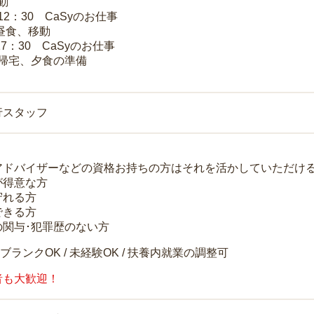
移動
～12：30 CaSyのお仕事
 昼食、移動
17：30 CaSyのお仕事
 帰宅、夕食の準備
行スタッフ
アドバイザーなどの資格お持ちの方はそれを活かしていただけ
が得意な方
守れる方
できる方
の関与･犯罪歴のない方
 ブランクOK / 未経験OK / 扶養内就業の調整可
者も大歓迎！