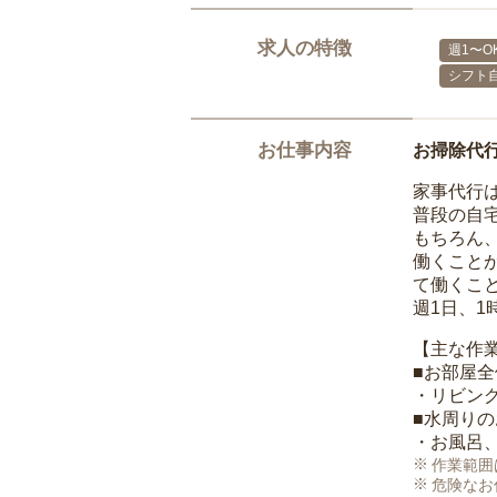
求人の特徴
週1〜O
シフト
お仕事内容
お掃除代
家事代行
普段の自
もちろん
働くこと
て働くこ
週1日、
【主な作
■お部屋
・リビン
■水周り
・お風呂
作業範囲
危険なお