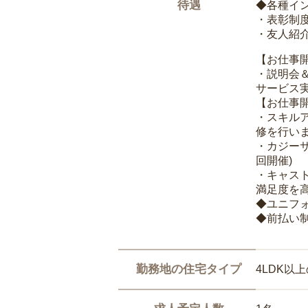
待遇
◆各種イ
・表彰制
・友人紹介
【お仕事
・説明会
サービス
【お仕事
・スキル
修を行いま
・カジー
回開催)
・キャス
満足度を高
◆ユニフ
◆前払い
勤務地の住宅タイプ
4LDK以