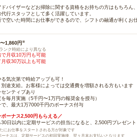
アドバイザーなどお掃除に関する資格をお持ちの方はもちろん
除代行スタッフとして多く活躍しています。
所で空いた時間にお仕事ができるので、シフトの融通が利くお
※
0〜1,860円
ランク時給により異なる
で月収10万円も可能
月収30万以上も可能
り
やる気次第で時給アップも可！
：別途支給。お客様によっては交通費を増額される方もいます
ンセンティブあり
度を毎月実施（5千円〜1万円の報奨金を授与）
で、最大1万7000千円のボーナス付与
ボーナス2,500円もらえる／
30日以内に定期サービスの担当になると、2,500円プレゼント
で新たにお仕事をスタートされる方が対象です
ボーナスは、定期サービスの初回実施後、翌々月末お支払いとなります