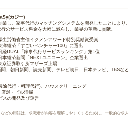
Sy(カジー)
年に創業し、家事代行のマッチングシステムを開発したことによ
代行のサービス料金を大幅に減らし、業界の革新に貢献。
 厚生労働省主催イクメンアワード特別奨励賞受賞
 東洋経済「すごいベンチャー100」に選出
 日経DUAL「家事代行サービスランキング」第1位
 日本経済新聞「NEXTユニコーン」企業選出
 東京証券取引所マザーズ上場
新聞、朝日新聞、読売新聞、テレビ朝日、日本テレビ、TBSな
掃除代行・料理代行)、ハウスクリーニング
・店舗・ビル清掃
ービスの開発及び運営
地」などの用語は、求職者が内容を理解しやすくするために、一般的な求