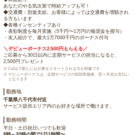
あなたのやる気次第で時給アップも可！
◆交通費：別途支給。お客様によっては交通費を増額され
る方もいます
◆各種インセンティブあり
・表彰制度を毎月実施（5千円〜1万円の報奨金を授与）
・友人紹介で、最大1万7000千円のボーナス付与
＼デビューボーナス2,500円もらえる／
ご応募から30日以内に定期サービスの担当になると、
2,500円プレゼント
CaSyで新たにお仕事をスタートされる方が対象です
デビューボーナスは、定期サービスの初回実施後、翌々月末お支払い
となります
勤務地
千葉県八千代市付近
サービス提供エリア内のお好きな場所で働けます。
勤務時間
平日・土日祝日いつでも歓迎
8時～20時の間で1日1時間〜