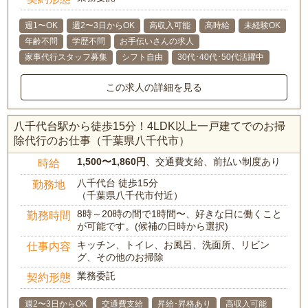
週1〜OK
週2〜3日からOK
高収入可能
高時給
未経験OK
年齢不問
学歴不問
お手伝いさんの求人
家事代行スタッフ募集
シフト自由
30代･40代･50代活躍中
この求人の詳細を見る
八千代台駅から徒歩15分！4LDK以上一戸建てでのお掃
除代行のお仕事（千葉県八千代市）
1,500〜1,860円
、交通費支給、前払い制度あり
時給
八千代台 徒歩15分
勤務地
（千葉県八千代市付近）
8時～20時の間で1時間〜、好きな日に働くこと
勤務時間
が可能です。(候補の日時から選択)
キッチン、トイレ、お風呂、洗面所、リビン
仕事内容
グ、その他のお掃除
業務委託
契約形態
週2〜3日からOK
交通費支給
昇給･昇格あり
高収入可能