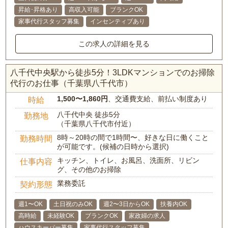
昇給･昇格あり
高収入可能
ブランクOK
家事代行スタッフ募集
インセンティブあり
この求人の詳細を見る
八千代中央駅から徒歩5分！3LDKマンションでのお掃除
代行のお仕事（千葉県八千代市）
1,500〜1,860円
、交通費支給、前払い制度あり
時給
八千代中央 徒歩5分
勤務地
（千葉県八千代市付近）
8時～20時の間で1時間〜、好きな日に働くこと
勤務時間
が可能です。(候補の日時から選択)
キッチン、トイレ、お風呂、洗面所、リビン
仕事内容
グ、その他のお掃除
業務委託
契約形態
週1〜OK
土日祝のみOK
週2〜3日からOK
扶養内OK
高時給
未経験OK
ブランクOK
家政婦の求人
ハウスキーパー募集
家事代行スタッフ募集