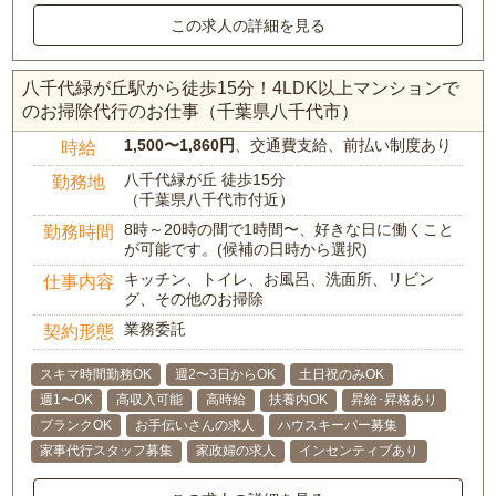
この求人の詳細を見る
八千代緑が丘駅から徒歩15分！4LDK以上マンションで
のお掃除代行のお仕事（千葉県八千代市）
1,500〜1,860円
、交通費支給、前払い制度あり
時給
八千代緑が丘 徒歩15分
勤務地
（千葉県八千代市付近）
8時～20時の間で1時間〜、好きな日に働くこと
勤務時間
が可能です。(候補の日時から選択)
キッチン、トイレ、お風呂、洗面所、リビン
仕事内容
グ、その他のお掃除
業務委託
契約形態
スキマ時間勤務OK
週2〜3日からOK
土日祝のみOK
週1〜OK
高収入可能
高時給
扶養内OK
昇給･昇格あり
ブランクOK
お手伝いさんの求人
ハウスキーパー募集
家事代行スタッフ募集
家政婦の求人
インセンティブあり