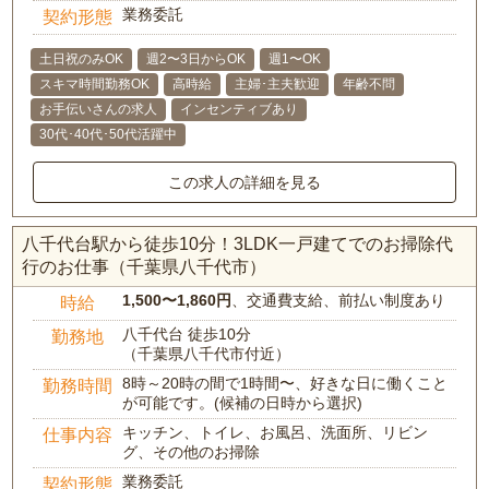
業務委託
契約形態
土日祝のみOK
週2〜3日からOK
週1〜OK
スキマ時間勤務OK
高時給
主婦･主夫歓迎
年齢不問
お手伝いさんの求人
インセンティブあり
30代･40代･50代活躍中
この求人の詳細を見る
八千代台駅から徒歩10分！3LDK一戸建てでのお掃除代
行のお仕事（千葉県八千代市）
1,500〜1,860円
、交通費支給、前払い制度あり
時給
八千代台 徒歩10分
勤務地
（千葉県八千代市付近）
8時～20時の間で1時間〜、好きな日に働くこと
勤務時間
が可能です。(候補の日時から選択)
キッチン、トイレ、お風呂、洗面所、リビン
仕事内容
グ、その他のお掃除
業務委託
契約形態