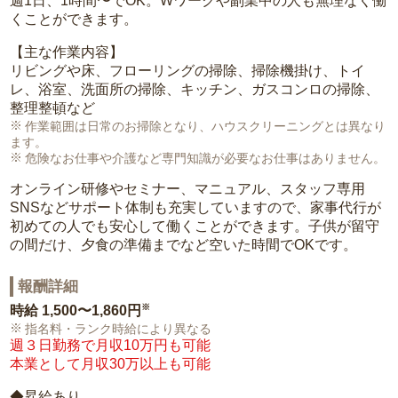
週1日、1時間〜でOK。Wワークや副業中の人も無理なく働
くことができます。
【主な作業内容】
リビングや床、フローリングの掃除、掃除機掛け、トイ
レ、浴室、洗面所の掃除、キッチン、ガスコンロの掃除、
整理整頓など
作業範囲は日常のお掃除となり、ハウスクリーニングとは異なり
ます。
危険なお仕事や介護など専門知識が必要なお仕事はありません。
オンライン研修やセミナー、マニュアル、スタッフ専用
SNSなどサポート体制も充実していますので、家事代行が
初めての人でも安心して働くことができます。子供が留守
の間だけ、夕食の準備までなど空いた時間でOKです。
報酬詳細
※
時給
1,500〜1,860円
指名料・ランク時給により異なる
週３日勤務で月収10万円も可能
本業として月収30万以上も可能
◆昇給あり