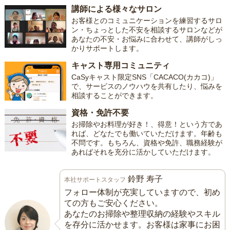
講師による様々なサロン
お客様とのコミュニケーションを練習するサロ
ン・ちょっとした不安を相談するサロンなどが
あなたの不安・お悩みに合わせて、講師がしっ
かりサポートします。
キャスト専用コミュニティ
CaSyキャスト限定SNS「CACACO(カカコ)」
で、サービスのノウハウを共有したり、悩みを
相談することができます。
資格・免許不要
お掃除やお料理が好き！、得意！という方であ
れば、どなたでも働いていただけます。年齢も
不問です。もちろん、資格や免許、職務経験が
あればそれを充分に活かしていただけます。
鈴野 寿子
本社サポートスタッフ
フォロー体制が充実していますので、初め
ての方もご安心ください。
あなたのお掃除や整理収納の経験やスキル
を存分に活かせます。お客様は家事にお困