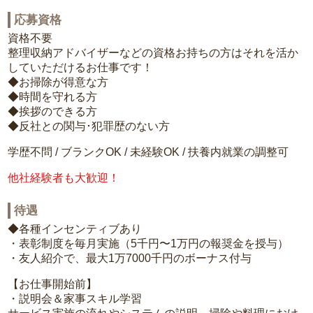
応募資格
資格不要
整理収納アドバイザーなどの資格お持ちの方はそれを活か
していただけるお仕事です！
◆お掃除が得意な方
◆時間を守れる方
◆挨拶のできる方
◆反社との関与･犯罪歴のない方
学歴不問 / ブランクOK / 未経験OK / 扶養内就業の調整可
他社経験者も大歓迎！
待遇
◆各種インセンティブあり
・表彰制度を毎月実施（5千円〜1万円の報奨金を授与）
・友人紹介で、最大1万7000千円のボーナス付与
【お仕事開始前】
・説明会＆家事スキル学習