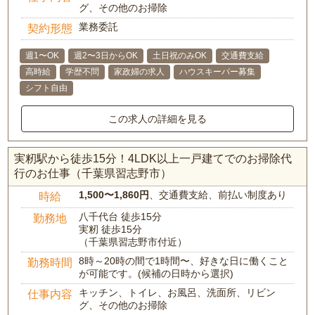
グ、その他のお掃除
業務委託
契約形態
週1〜OK
週2〜3日からOK
土日祝のみOK
交通費支給
高時給
学歴不問
家政婦の求人
ハウスキーパー募集
シフト自由
この求人の詳細を見る
実籾駅から徒歩15分！4LDK以上一戸建てでのお掃除代
行のお仕事（千葉県習志野市）
1,500〜1,860円
、交通費支給、前払い制度あり
時給
八千代台 徒歩15分
勤務地
実籾 徒歩15分
（千葉県習志野市付近）
8時～20時の間で1時間〜、好きな日に働くこと
勤務時間
が可能です。(候補の日時から選択)
キッチン、トイレ、お風呂、洗面所、リビン
仕事内容
グ、その他のお掃除