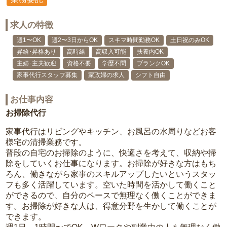
求人の特徴
週1〜OK
週2〜3日からOK
スキマ時間勤務OK
土日祝のみOK
昇給･昇格あり
高時給
高収入可能
扶養内OK
主婦･主夫歓迎
資格不要
学歴不問
ブランクOK
家事代行スタッフ募集
家政婦の求人
シフト自由
お仕事内容
お掃除代行
家事代行はリビングやキッチン、お風呂の水周りなどお客
様宅の清掃業務です。
普段の自宅のお掃除のように、快適さを考えて、収納や掃
除をしていくお仕事になります。お掃除が好きな方はもち
ろん、働きながら家事のスキルアップしたいというスタッ
フも多く活躍しています。空いた時間を活かして働くこと
ができるので、自分のペースで無理なく働くことができま
す。お掃除が好きな人は、得意分野を生かして働くことが
できます。