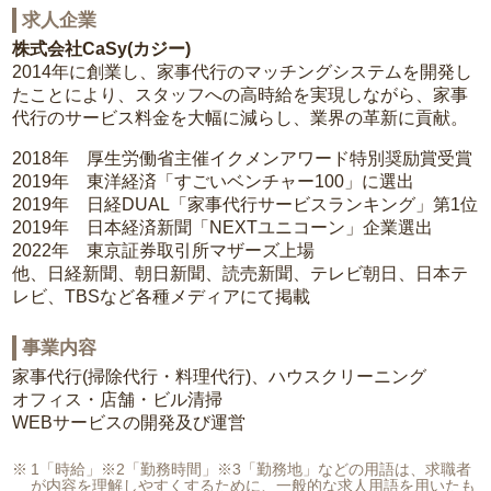
求人企業
株式会社CaSy(カジー)
2014年に創業し、家事代行のマッチングシステムを開発し
たことにより、スタッフへの高時給を実現しながら、家事
代行のサービス料金を大幅に減らし、業界の革新に貢献。
2018年 厚生労働省主催イクメンアワード特別奨励賞受賞
2019年 東洋経済「すごいベンチャー100」に選出
2019年 日経DUAL「家事代行サービスランキング」第1位
2019年 日本経済新聞「NEXTユニコーン」企業選出
2022年 東京証券取引所マザーズ上場
他、日経新聞、朝日新聞、読売新聞、テレビ朝日、日本テ
レビ、TBSなど各種メディアにて掲載
事業内容
家事代行(掃除代行・料理代行)、ハウスクリーニング
オフィス・店舗・ビル清掃
WEBサービスの開発及び運営
1「時給」※2「勤務時間」※3「勤務地」などの用語は、求職者
が内容を理解しやすくするために、一般的な求人用語を用いたも