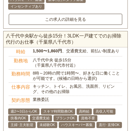
インセンティブあり
この求人の詳細を見る
八千代中央駅から徒歩15分！3LDK一戸建てでのお掃除
代行のお仕事（千葉県八千代市）
1,500〜1,860円
、交通費支給、前払い制度あり
時給
八千代中央 徒歩15分
勤務地
（千葉県八千代市付近）
8時～20時の間で1時間〜、好きな日に働くこと
勤務時間
が可能です。(候補の日時から選択)
キッチン、トイレ、お風呂、洗面所、リビン
仕事内容
グ、その他のお掃除
業務委託
契約形態
週2〜3日からOK
スキマ時間勤務OK
高時給
高収入可能
扶養内OK
交通費支給
ブランクOK
資格不要
主婦･主夫歓迎
未経験OK
ハウスキーパー募集
直行･直帰OK