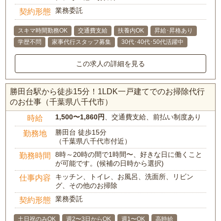
業務委託
契約形態
スキマ時間勤務OK
交通費支給
扶養内OK
昇給･昇格あり
学歴不問
家事代行スタッフ募集
30代･40代･50代活躍中
この求人の詳細を見る
勝田台駅から徒歩15分！1LDK一戸建てでのお掃除代行
のお仕事（千葉県八千代市）
1,500〜1,860円
、交通費支給、前払い制度あり
時給
勝田台 徒歩15分
勤務地
（千葉県八千代市付近）
8時～20時の間で1時間〜、好きな日に働くこと
勤務時間
が可能です。(候補の日時から選択)
キッチン、トイレ、お風呂、洗面所、リビン
仕事内容
グ、その他のお掃除
業務委託
契約形態
土日祝のみOK
週2〜3日からOK
週1〜OK
高時給