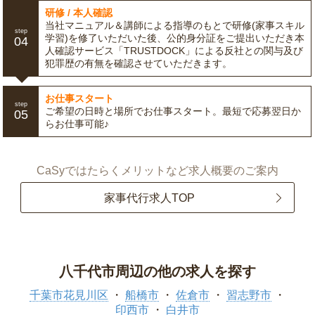
研修 / 本人確認
当社マニュアル＆講師による指導のもとで研修(家事スキル
step
学習)を修了いただいた後、公的身分証をご提出いただき本
04
人確認サービス「TRUSTDOCK」による反社との関与及び
犯罪歴の有無を確認させていただきます。
お仕事スタート
step
ご希望の日時と場所でお仕事スタート。最短で応募翌日か
05
らお仕事可能♪
CaSyではたらくメリットなど求人概要のご案内
家事代行求人TOP
八千代市周辺の他の求人を探す
千葉市花見川区
船橋市
佐倉市
習志野市
印西市
白井市