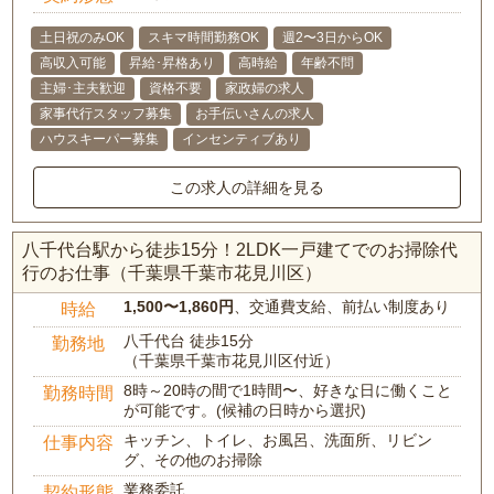
土日祝のみOK
スキマ時間勤務OK
週2〜3日からOK
高収入可能
昇給･昇格あり
高時給
年齢不問
主婦･主夫歓迎
資格不要
家政婦の求人
家事代行スタッフ募集
お手伝いさんの求人
ハウスキーパー募集
インセンティブあり
この求人の詳細を見る
八千代台駅から徒歩15分！2LDK一戸建てでのお掃除代
行のお仕事（千葉県千葉市花見川区）
1,500〜1,860円
、交通費支給、前払い制度あり
時給
八千代台 徒歩15分
勤務地
（千葉県千葉市花見川区付近）
8時～20時の間で1時間〜、好きな日に働くこと
勤務時間
が可能です。(候補の日時から選択)
キッチン、トイレ、お風呂、洗面所、リビン
仕事内容
グ、その他のお掃除
業務委託
契約形態