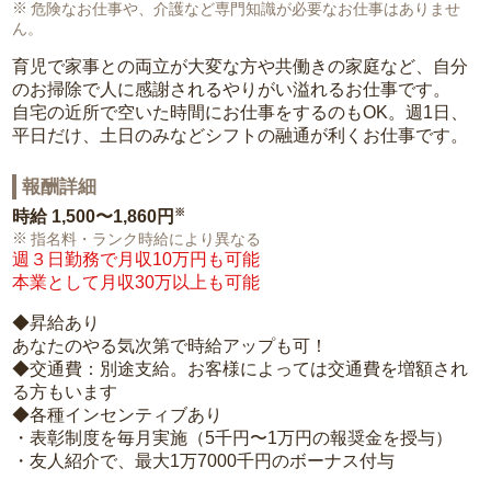
危険なお仕事や、介護など専門知識が必要なお仕事はありませ
ん。
育児で家事との両立が大変な方や共働きの家庭など、自分
のお掃除で人に感謝されるやりがい溢れるお仕事です。
自宅の近所で空いた時間にお仕事をするのもOK。週1日、
平日だけ、土日のみなどシフトの融通が利くお仕事です。
報酬詳細
※
時給
1,500〜1,860円
指名料・ランク時給により異なる
週３日勤務で月収10万円も可能
本業として月収30万以上も可能
◆昇給あり
あなたのやる気次第で時給アップも可！
◆交通費：別途支給。お客様によっては交通費を増額され
る方もいます
◆各種インセンティブあり
・表彰制度を毎月実施（5千円〜1万円の報奨金を授与）
・友人紹介で、最大1万7000千円のボーナス付与