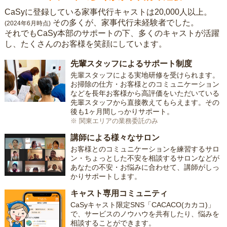
CaSyに登録している家事代行キャストは20,000人以上。
その多くが、家事代行未経験者でした。
(2024年6月時点)
それでもCaSy本部のサポートの下、多くのキャストが活躍
し、たくさんのお客様を笑顔にしています。
先輩スタッフによるサポート制度
先輩スタッフによる実地研修を受けられます。
お掃除の仕方・お客様とのコミュニケーション
などを長年お客様から高評価をいただいている
先輩スタッフから直接教えてもらえます。その
後も1ヶ月間しっかりサポート。
※ 関東エリアの業務委託のみ
講師による様々なサロン
お客様とのコミュニケーションを練習するサロ
ン・ちょっとした不安を相談するサロンなどが
あなたの不安・お悩みに合わせて、講師がしっ
かりサポートします。
キャスト専用コミュニティ
CaSyキャスト限定SNS「CACACO(カカコ)」
で、サービスのノウハウを共有したり、悩みを
相談することができます。