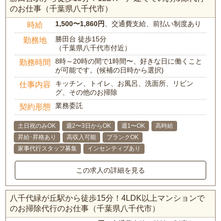
のお仕事（千葉県八千代市）
1,500〜1,860円
、交通費支給、前払い制度あり
時給
勝田台 徒歩15分
勤務地
（千葉県八千代市付近）
8時～20時の間で1時間〜、好きな日に働くこと
勤務時間
が可能です。(候補の日時から選択)
キッチン、トイレ、お風呂、洗面所、リビン
仕事内容
グ、その他のお掃除
業務委託
契約形態
土日祝のみOK
週2〜3日からOK
週1〜OK
高時給
昇給･昇格あり
高収入可能
ブランクOK
家事代行スタッフ募集
インセンティブあり
この求人の詳細を見る
八千代緑が丘駅から徒歩15分！4LDK以上マンションで
のお掃除代行のお仕事（千葉県八千代市）