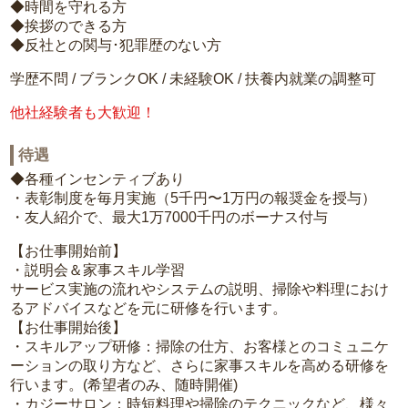
◆時間を守れる方
◆挨拶のできる方
◆反社との関与･犯罪歴のない方
学歴不問 / ブランクOK / 未経験OK / 扶養内就業の調整可
他社経験者も大歓迎！
待遇
◆各種インセンティブあり
・表彰制度を毎月実施（5千円〜1万円の報奨金を授与）
・友人紹介で、最大1万7000千円のボーナス付与
【お仕事開始前】
・説明会＆家事スキル学習
サービス実施の流れやシステムの説明、掃除や料理におけ
るアドバイスなどを元に研修を行います。
【お仕事開始後】
・スキルアップ研修：掃除の仕方、お客様とのコミュニケ
ーションの取り方など、さらに家事スキルを高める研修を
行います。(希望者のみ、随時開催)
・カジーサロン：時短料理や掃除のテクニックなど、様々