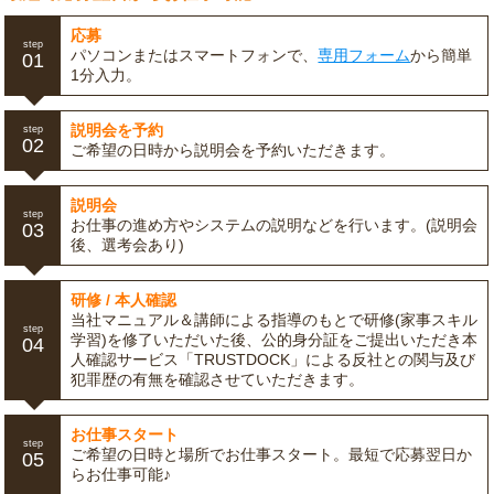
応募
step
パソコンまたはスマートフォンで、
専用フォーム
から簡単
01
1分入力。
説明会を予約
step
02
ご希望の日時から説明会を予約いただきます。
説明会
step
お仕事の進め方やシステムの説明などを行います。(説明会
03
後、選考会あり)
研修 / 本人確認
当社マニュアル＆講師による指導のもとで研修(家事スキル
step
学習)を修了いただいた後、公的身分証をご提出いただき本
04
人確認サービス「TRUSTDOCK」による反社との関与及び
犯罪歴の有無を確認させていただきます。
お仕事スタート
step
ご希望の日時と場所でお仕事スタート。最短で応募翌日か
05
らお仕事可能♪