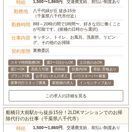
1,500〜1,860円
、交通費支給、前払い制度あり
時給
八千代緑が丘 徒歩15分
勤務地
（千葉県八千代市付近）
8時～20時の間で1時間〜、好きな日に働くこと
勤務時間
が可能です。(候補の日時から選択)
キッチン、トイレ、お風呂、洗面所、リビン
仕事内容
グ、その他のお掃除
業務委託
契約形態
スキマ時間勤務OK
週2〜3日からOK
土日祝のみOK
週1〜OK
高収入可能
高時給
扶養内OK
昇給･昇格あり
ブランクOK
お手伝いさんの求人
ハウスキーパー募集
家事代行スタッフ募集
家政婦の求人
インセンティブあり
この求人の詳細を見る
船橋日大前駅から徒歩15分！2LDKマンションでのお掃
除代行のお仕事（千葉県八千代市）
1,500〜1,860円
、交通費支給、前払い制度あり
時給