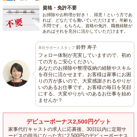
資格・免許不要
お掃除やお料理が好き！、得意！という方であ
れば、どなたでも働いていただけます。年齢も
不問です。もちろん、資格や免許、職務経験が
あればそれを充分に活かしていただけます。
鈴野 寿子
本社サポートスタッフ
フォロー体制が充実していますので、初め
ての方もご安心ください。
あなたのお掃除や整理収納の経験やスキル
を存分に活かせます。お客様は家事にお困
りの方が多いので、大変感謝されるやりが
いのあるお仕事です。お客様の毎日を笑顔
にする、大変やりがいのあるお仕事を始め
ませんか？
デビューボーナス2,500円ゲット
家事代行キャストの求人に応募後、30日以内に定期サ
ービスの担当になった方に
2,500円のデビューボーナス