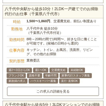
八千代中央駅から徒歩10分！2LDK一戸建てでのお掃除
代行のお仕事（千葉県八千代市）
1,500〜1,860円
、交通費支給、前払い制度あり
時給
八千代中央 徒歩10分
勤務地
（千葉県八千代市付近）
8時～20時の間で1時間〜、好きな日に働くこと
勤務時間
が可能です。(候補の日時から選択)
キッチン、トイレ、お風呂、洗面所、リビン
仕事内容
グ、その他のお掃除
業務委託
契約形態
週2〜3日からOK
週1〜OK
交通費支給
未経験OK
ブランクOK
資格不要
年齢不問
家事代行スタッフ募集
家政婦の求人
ハウスキーパー募集
直行･直帰OK
この求人の詳細を見る
八千代中央駅から徒歩5分！3LDKマンションでのお掃除