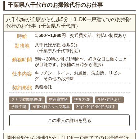
千葉県八千代市のお掃除代行のお仕事
八千代緑が丘駅から徒歩5分！3LDK一戸建てでのお掃除
代行のお仕事（千葉県八千代市）
1,500〜1,860円
、交通費支給、前払い制度あり
時給
八千代緑が丘 徒歩5分
勤務地
（千葉県八千代市付近）
8時～20時の間で1時間〜、好きな日に働くこと
勤務時間
が可能です。(候補の日時から選択)
キッチン、トイレ、お風呂、洗面所、リビン
仕事内容
グ、その他のお掃除
業務委託
契約形態
スキマ時間勤務OK
交通費支給
扶養内OK
昇給･昇格あり
学歴不問
家事代行スタッフ募集
30代･40代･50代活躍中
この求人の詳細を見る
勝田台駅から徒歩15分！1LDK一戸建てでのお掃除代行