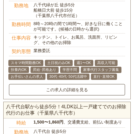
八千代緑が丘 徒歩5分
勤務地
船橋日大前 徒歩15分
（千葉県八千代市付近）
8時～20時の間で1時間〜、好きな日に働くこと
勤務時間
が可能です。(候補の日時から選択)
キッチン、トイレ、お風呂、洗面所、リビン
仕事内容
グ、その他のお掃除
業務委託
契約形態
スキマ時間勤務OK
土日祝のみOK
週1〜OK
高収入可能
扶養内OK
昇給･昇格あり
学歴不問
家事代行スタッフ募集
お手伝いさんの求人
30代･40代･50代活躍中
直行･直帰OK
この求人の詳細を見る
八千代台駅から徒歩5分！4LDK以上一戸建てでのお掃除
代行のお仕事（千葉県八千代市）
1,500〜1,860円
、交通費支給、前払い制度あり
時給
八千代台 徒歩5分
勤務地