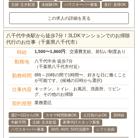
主婦･主夫歓迎
未経験OK
ハウスキーパー募集
直行･直帰OK
この求人の詳細を見る
八千代中央駅から徒歩7分！3LDKマンションでのお掃除
代行のお仕事（千葉県八千代市）
1,500〜1,860円
、交通費支給、前払い制度あり
時給
八千代中央 徒歩7分
勤務地
（千葉県八千代市付近）
8時～20時の間で1時間〜、好きな日に働くこと
勤務時間
が可能です。(候補の日時から選択)
キッチン、トイレ、お風呂、洗面所、リビン
仕事内容
グ、その他のお掃除
業務委託
契約形態
週2〜3日からOK
スキマ時間勤務OK
土日祝のみOK
高時給
年齢不問
主婦･主夫歓迎
家事代行スタッフ募集
ハウスキーパー募集
30代･40代･50代活躍中
シフト自由