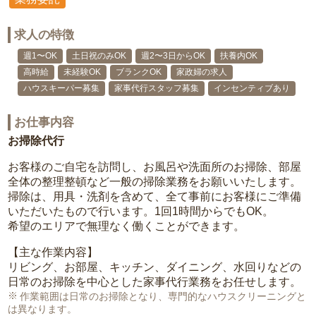
求人の特徴
週1〜OK
土日祝のみOK
週2〜3日からOK
扶養内OK
高時給
未経験OK
ブランクOK
家政婦の求人
ハウスキーパー募集
家事代行スタッフ募集
インセンティブあり
お仕事内容
お掃除代行
お客様のご自宅を訪問し、お風呂や洗面所のお掃除、部屋
全体の整理整頓など一般の掃除業務をお願いいたします。
掃除は、用具・洗剤を含めて、全て事前にお客様にご準備
いただいたもので行います。1回1時間からでもOK。
希望のエリアで無理なく働くことができます。
【主な作業内容】
リビング、お部屋、キッチン、ダイニング、水回りなどの
日常のお掃除を中心とした家事代行業務をお任せします。
作業範囲は日常のお掃除となり、専門的なハウスクリーニングと
は異なります。