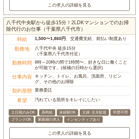
この求人の詳細を見る
八千代中央駅から徒歩15分！2LDKマンションでのお掃
除代行のお仕事（千葉県八千代市）
1,500〜1,860円
、交通費支給、前払い制度あり
時給
八千代中央 徒歩15分
勤務地
（千葉県八千代市付近）
8時～20時の間で1時間〜、好きな日に働くこと
勤務時間
が可能です。(候補の日時から選択)
キッチン、トイレ、お風呂、洗面所、リビン
仕事内容
グ、その他のお掃除
業務委託
契約形態
汚れている箇所をキレイにしたい
希望
土日祝のみOK
高時給
未経験OK
主婦･主夫歓迎
学歴不問
ブランクOK
家政婦の求人
インセンティブあり
この求人の詳細を見る