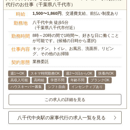
代行のお仕事（千葉県八千代市）
1,500〜1,860円
、交通費支給、前払い制度あり
時給
八千代中央 徒歩5分
勤務地
（千葉県八千代市付近）
8時～20時の間で1時間〜、好きな日に働くこと
勤務時間
が可能です。(候補の日時から選択)
キッチン、トイレ、お風呂、洗面所、リビン
仕事内容
グ、その他のお掃除
業務委託
契約形態
週1〜OK
スキマ時間勤務OK
週2〜3日からOK
扶養内OK
高収入可能
高時給
学歴不問
年齢不問
ブランクOK
ハウスキーパー募集
シフト自由
インセンティブあり
この求人の詳細を見る
八千代中央駅の家事代行の求人一覧を見る