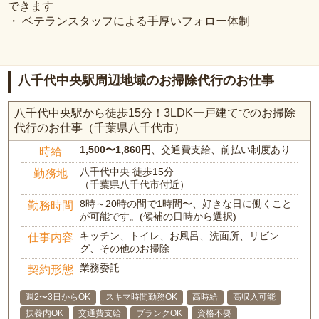
できます
・ ベテランスタッフによる手厚いフォロー体制
八千代中央駅周辺地域のお掃除代行のお仕事
八千代中央駅から徒歩15分！3LDK一戸建てでのお掃除
代行のお仕事（千葉県八千代市）
1,500〜1,860円
、交通費支給、前払い制度あり
時給
八千代中央 徒歩15分
勤務地
（千葉県八千代市付近）
8時～20時の間で1時間〜、好きな日に働くこと
勤務時間
が可能です。(候補の日時から選択)
キッチン、トイレ、お風呂、洗面所、リビン
仕事内容
グ、その他のお掃除
業務委託
契約形態
週2〜3日からOK
スキマ時間勤務OK
高時給
高収入可能
扶養内OK
交通費支給
ブランクOK
資格不要