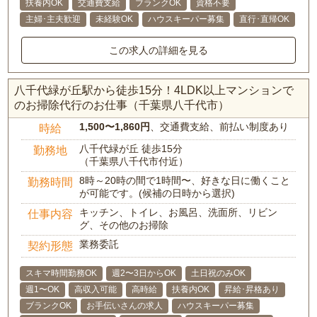
扶養内OK
交通費支給
ブランクOK
資格不要
主婦･主夫歓迎
未経験OK
ハウスキーパー募集
直行･直帰OK
この求人の詳細を見る
八千代緑が丘駅から徒歩15分！4LDK以上マンションで
のお掃除代行のお仕事（千葉県八千代市）
1,500〜1,860円
、交通費支給、前払い制度あり
時給
八千代緑が丘 徒歩15分
勤務地
（千葉県八千代市付近）
8時～20時の間で1時間〜、好きな日に働くこと
勤務時間
が可能です。(候補の日時から選択)
キッチン、トイレ、お風呂、洗面所、リビン
仕事内容
グ、その他のお掃除
業務委託
契約形態
スキマ時間勤務OK
週2〜3日からOK
土日祝のみOK
週1〜OK
高収入可能
高時給
扶養内OK
昇給･昇格あり
ブランクOK
お手伝いさんの求人
ハウスキーパー募集