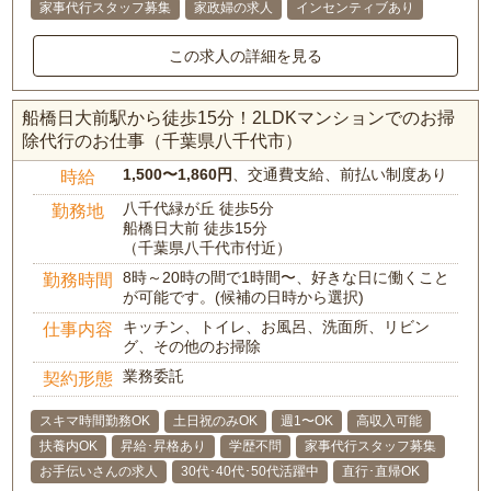
家事代行スタッフ募集
家政婦の求人
インセンティブあり
この求人の詳細を見る
船橋日大前駅から徒歩15分！2LDKマンションでのお掃
除代行のお仕事（千葉県八千代市）
1,500〜1,860円
、交通費支給、前払い制度あり
時給
八千代緑が丘 徒歩5分
勤務地
船橋日大前 徒歩15分
（千葉県八千代市付近）
8時～20時の間で1時間〜、好きな日に働くこと
勤務時間
が可能です。(候補の日時から選択)
キッチン、トイレ、お風呂、洗面所、リビン
仕事内容
グ、その他のお掃除
業務委託
契約形態
スキマ時間勤務OK
土日祝のみOK
週1〜OK
高収入可能
扶養内OK
昇給･昇格あり
学歴不問
家事代行スタッフ募集
お手伝いさんの求人
30代･40代･50代活躍中
直行･直帰OK