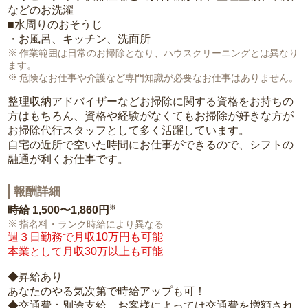
などのお洗濯
■水周りのおそうじ
・お風呂、キッチン、洗面所
作業範囲は日常のお掃除となり、ハウスクリーニングとは異なり
ます。
危険なお仕事や介護など専門知識が必要なお仕事はありません。
整理収納アドバイザーなどお掃除に関する資格をお持ちの
方はもちろん、資格や経験がなくてもお掃除が好きな方が
お掃除代行スタッフとして多く活躍しています。
自宅の近所で空いた時間にお仕事ができるので、シフトの
融通が利くお仕事です。
報酬詳細
※
時給
1,500〜1,860円
指名料・ランク時給により異なる
週３日勤務で月収10万円も可能
本業として月収30万以上も可能
◆昇給あり
あなたのやる気次第で時給アップも可！
◆交通費：別途支給。お客様によっては交通費を増額され