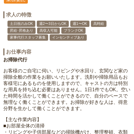
求人の特徴
土日祝のみOK
週2〜3日からOK
週1〜OK
高時給
昇給･昇格あり
高収入可能
ブランクOK
家事代行スタッフ募集
インセンティブあり
お仕事内容
お掃除代行
お客様のご自宅に伺い、リビングや水回り、玄関など家の
掃除全般の作業をお願いいたします。洗剤や掃除用品もお
客様宅にあるものを使用しますので、キャストの方は特別
な用具を持ち込む必要はありません。1日1件でもOK。空い
た時間を活かして働くことができるので、自分のペースで
無理なく働くことができます。お掃除が好きな人は、得意
分野を生かして働くことができます。
【主な作業内容】
■お部屋全体の清掃
・リビングや子供部屋などの掃除機がけ、整理整頓、衣類