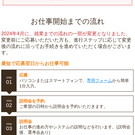
お仕事開始までの流れ
2024年4月に、就業までの流れの一部が変更となりました。
変更前にご応募いただいた方も、進行ステップに応じて変更
後の流れに沿ってお手続きを進めていただく場合がございま
す。
最短で応募翌日からお仕事可能
応募
step
パソコンまたはスマートフォンで、
専用フォーム
から簡単
01
1分入力。
説明会を予約
step
02
ご希望の日時から説明会を予約いただきます。
説明会
step
お仕事の進め方やシステムの説明などを行います。(説明会
03
後、選考会あり)