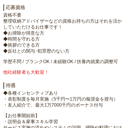
応募資格
資格不要
整理収納アドバイザーなどの資格お持ちの方はそれを活か
していただけるお仕事です！
◆お掃除が得意な方
◆時間を守れる方
◆挨拶のできる方
◆反社との関与･犯罪歴のない方
学歴不問 / ブランクOK / 未経験OK / 扶養内就業の調整可
他社経験者も大歓迎！
待遇
◆各種インセンティブあり
・表彰制度を毎月実施（5千円〜1万円の報奨金を授与）
・友人紹介で、最大1万7000千円のボーナス付与
【お仕事開始前】
・説明会＆家事スキル学習
サービス実施の流れやシステムの説明、掃除や料理におけ