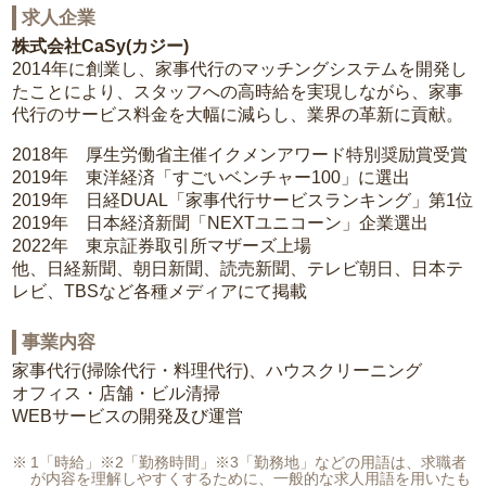
求人企業
株式会社CaSy(カジー)
2014年に創業し、家事代行のマッチングシステムを開発し
たことにより、スタッフへの高時給を実現しながら、家事
代行のサービス料金を大幅に減らし、業界の革新に貢献。
2018年 厚生労働省主催イクメンアワード特別奨励賞受賞
2019年 東洋経済「すごいベンチャー100」に選出
2019年 日経DUAL「家事代行サービスランキング」第1位
2019年 日本経済新聞「NEXTユニコーン」企業選出
2022年 東京証券取引所マザーズ上場
他、日経新聞、朝日新聞、読売新聞、テレビ朝日、日本テ
レビ、TBSなど各種メディアにて掲載
事業内容
家事代行(掃除代行・料理代行)、ハウスクリーニング
オフィス・店舗・ビル清掃
WEBサービスの開発及び運営
1「時給」※2「勤務時間」※3「勤務地」などの用語は、求職者
が内容を理解しやすくするために、一般的な求人用語を用いたも