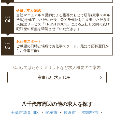
研修 / 本人確認
当社マニュアル＆講師による指導のもとで研修(家事スキル
step
学習)を修了いただいた後、公的身分証をご提出いただき本
04
人確認サービス「TRUSTDOCK」による反社との関与及び
犯罪歴の有無を確認させていただきます。
お仕事スタート
step
ご希望の日時と場所でお仕事スタート。最短で応募翌日か
05
らお仕事可能♪
CaSyではたらくメリットなど求人概要のご案内
家事代行求人TOP
八千代市周辺の他の求人を探す
千葉市花見川区
船橋市
佐倉市
習志野市