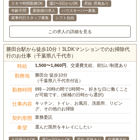
スキマ時間勤務OK
週2〜3日からOK
昇給･昇格あり
年齢不問
家政婦の求人
ハウスキーパー募集
家事代行スタッフ募集
シフト自由
この求人の詳細を見る
勝田台駅から徒歩10分！3LDKマンションでのお掃除代
行のお仕事（千葉県八千代市）
1,500〜1,860円
、交通費支給、前払い制度あり
時給
勝田台 徒歩10分
勤務地
（千葉県八千代市付近）
8時～20時の間で1時間〜、好きな日に働くこと
勤務時間
が可能です。(候補の日時から選択)
キッチン、トイレ、お風呂、洗面所、リビン
仕事内容
グ、その他のお掃除
業務委託
契約形態
選んだ箇所をキレイにしたい
希望
土日祝のみOK
週2〜3日からOK
昇給･昇格あり
交通費支給