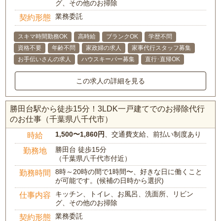
グ、その他のお掃除
業務委託
契約形態
スキマ時間勤務OK
高時給
ブランクOK
学歴不問
資格不要
年齢不問
家政婦の求人
家事代行スタッフ募集
お手伝いさんの求人
ハウスキーパー募集
直行･直帰OK
この求人の詳細を見る
勝田台駅から徒歩15分！3LDK一戸建てでのお掃除代行
のお仕事（千葉県八千代市）
1,500〜1,860円
、交通費支給、前払い制度あり
時給
勝田台 徒歩15分
勤務地
（千葉県八千代市付近）
8時～20時の間で1時間〜、好きな日に働くこと
勤務時間
が可能です。(候補の日時から選択)
キッチン、トイレ、お風呂、洗面所、リビン
仕事内容
グ、その他のお掃除
業務委託
契約形態