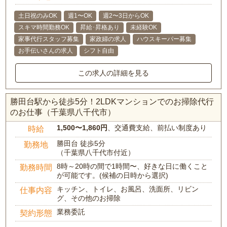
土日祝のみOK
週1〜OK
週2〜3日からOK
スキマ時間勤務OK
昇給･昇格あり
未経験OK
家事代行スタッフ募集
家政婦の求人
ハウスキーパー募集
お手伝いさんの求人
シフト自由
この求人の詳細を見る
勝田台駅から徒歩5分！2LDKマンションでのお掃除代行
のお仕事（千葉県八千代市）
1,500〜1,860円
、交通費支給、前払い制度あり
時給
勝田台 徒歩5分
勤務地
（千葉県八千代市付近）
8時～20時の間で1時間〜、好きな日に働くこと
勤務時間
が可能です。(候補の日時から選択)
キッチン、トイレ、お風呂、洗面所、リビン
仕事内容
グ、その他のお掃除
業務委託
契約形態