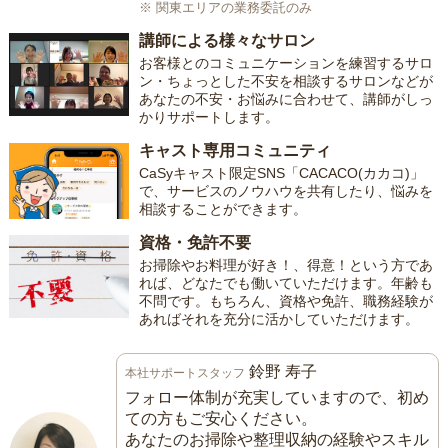
※ 関東エリアの業務委託のみ
講師による様々なサロン
お客様とのコミュニケーションを練習するサロ
ン・ちょっとした不安を相談するサロンなどが
あなたの不安・お悩みに合わせて、講師がしっ
かりサポートします。
キャスト専用コミュニティ
CaSyキャスト限定SNS「CACACO(カカコ)」
で、サービスのノウハウを共有したり、悩みを
相談することができます。
資格・免許不要
お掃除やお料理が好き！、得意！という方であ
れば、どなたでも働いていただけます。年齢も
不問です。もちろん、資格や免許、職務経験が
あればそれを充分に活かしていただけます。
鈴野 寿子
本社サポートスタッフ
フォロー体制が充実していますので、初め
ての方もご安心ください。
あなたのお掃除や整理収納の経験やスキル