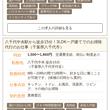
週1〜OK
土日祝のみOK
週2〜3日からOK
扶養内OK
高時給
未経験OK
ブランクOK
家政婦の求人
ハウスキーパー募集
家事代行スタッフ募集
インセンティブあり
この求人の詳細を見る
八千代中央駅から徒歩15分！3LDK一戸建てでのお掃除
代行のお仕事（千葉県八千代市）
1,500〜1,860円
、交通費支給、前払い制度あり
時給
八千代中央 徒歩15分
勤務地
（千葉県八千代市付近）
8時～20時の間で1時間〜、好きな日に働くこと
勤務時間
が可能です。(候補の日時から選択)
キッチン、トイレ、お風呂、洗面所、リビン
仕事内容
グ、その他のお掃除
業務委託
契約形態
週2〜3日からOK
スキマ時間勤務OK
高時給
高収入可能