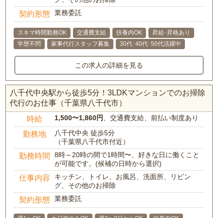
業務委託
契約形態
スキマ時間勤務OK
交通費支給
扶養内OK
昇給･昇格あり
学歴不問
家事代行スタッフ募集
30代･40代･50代活躍中
この求人の詳細を見る
八千代中央駅から徒歩5分！3LDKマンションでのお掃除
代行のお仕事（千葉県八千代市）
1,500〜1,860円
、交通費支給、前払い制度あり
時給
八千代中央 徒歩5分
勤務地
（千葉県八千代市付近）
8時～20時の間で1時間〜、好きな日に働くこと
勤務時間
が可能です。(候補の日時から選択)
キッチン、トイレ、お風呂、洗面所、リビン
仕事内容
グ、その他のお掃除
業務委託
契約形態