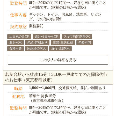
8時～20時の間で1時間〜、好きな日に働くこと
勤務時間
が可能です。(候補の日時から選択)
キッチン、トイレ、お風呂、洗面所、リビン
仕事内容
グ、その他のお掃除
業務委託
契約形態
土日祝のみOK
週2〜3日からOK
スキマ時間勤務OK
週1〜OK
昇給･昇格あり
主婦･主夫歓迎
年齢不問
資格不要
家政婦の求人
直行･直帰OK
この求人の詳細を見る
若葉台駅から徒歩15分！3LDK一戸建てでのお掃除代行
のお仕事（東京都稲城市）
1,500〜1,860円
、交通費支給、前払い制度あり
時給
若葉台 徒歩15分
勤務地
（東京都稲城市付近）
8時～20時の間で1時間〜、好きな日に働くこと
勤務時間
が可能です。(候補の日時から選択)