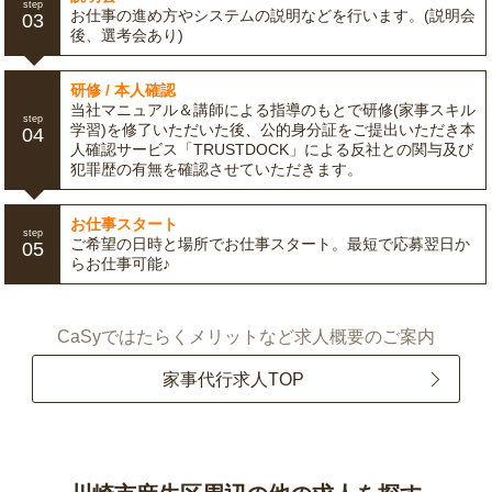
step
お仕事の進め方やシステムの説明などを行います。(説明会
03
後、選考会あり)
研修 / 本人確認
当社マニュアル＆講師による指導のもとで研修(家事スキル
step
学習)を修了いただいた後、公的身分証をご提出いただき本
04
人確認サービス「TRUSTDOCK」による反社との関与及び
犯罪歴の有無を確認させていただきます。
お仕事スタート
step
ご希望の日時と場所でお仕事スタート。最短で応募翌日か
05
らお仕事可能♪
CaSyではたらくメリットなど求人概要のご案内
家事代行求人TOP