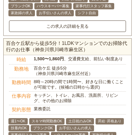
ブランクOK
ハウスキーパー募集
家事代行スタッフ募集
家政婦の求人
お手伝いさんの求人
シフト自由
この求人の詳細を見る
百合ケ丘駅から徒歩5分！1LDKマンションでのお掃除代
行のお仕事（神奈川県川崎市麻生区）
1,500〜1,860円
、交通費支給、前払い制度あり
時給
百合ケ丘 徒歩5分
勤務地
（神奈川県川崎市麻生区付近）
8時～20時の間で1時間〜、好きな日に働くこと
勤務時間
が可能です。(候補の日時から選択)
キッチン、トイレ、お風呂、洗面所、リビン
仕事内容
グ、その他のお掃除
業務委託
契約形態
週1〜OK
スキマ時間勤務OK
土日祝のみOK
昇給･昇格あり
扶養内OK
ブランクOK
お手伝いさんの求人