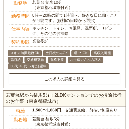
若葉台 徒歩10分
勤務地
（東京都稲城市付近）
8時～20時の間で1時間〜、好きな日に働くこと
勤務時間
が可能です。(候補の日時から選択)
キッチン、トイレ、お風呂、洗面所、リビン
仕事内容
グ、その他のお掃除
業務委託
契約形態
スキマ時間勤務OK
土日祝のみOK
週1〜OK
高収入可能
高時給
交通費支給
資格不要
お手伝いさんの求人
30代･40代･50代活躍中
この求人の詳細を見る
若葉台駅から徒歩5分！2LDKマンションでのお掃除代行
のお仕事（東京都稲城市）
1,500〜1,860円
、交通費支給、前払い制度あり
時給
若葉台 徒歩5分
勤務地
（東京都稲城市付近）