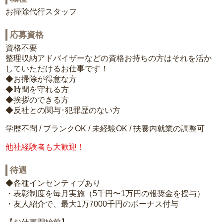
お掃除代行スタッフ
応募資格
資格不要
整理収納アドバイザーなどの資格お持ちの方はそれを活か
していただけるお仕事です！
◆お掃除が得意な方
◆時間を守れる方
◆挨拶のできる方
◆反社との関与･犯罪歴のない方
学歴不問 / ブランクOK / 未経験OK / 扶養内就業の調整可
他社経験者も大歓迎！
待遇
◆各種インセンティブあり
・表彰制度を毎月実施（5千円〜1万円の報奨金を授与）
・友人紹介で、最大1万7000千円のボーナス付与