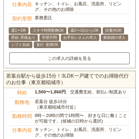
キッチン、トイレ、お風呂、洗面所、リビン
仕事内容
グ、その他のお掃除
業務委託
契約形態
週1〜OK
スキマ時間勤務OK
週2〜3日からOK
扶養内OK
昇給･昇格あり
学歴不問
お手伝いさんの求人
家政婦の求人
シフト自由
直行･直帰OK
この求人の詳細を見る
若葉台駅から徒歩15分！3LDK一戸建てでのお掃除代行
のお仕事（東京都稲城市）
1,500〜1,860円
、交通費支給、前払い制度あり
時給
若葉台 徒歩15分
勤務地
（東京都稲城市付近）
8時～20時の間で1時間〜、好きな日に働くこと
勤務時間
が可能です。(候補の日時から選択)
キッチン、トイレ、お風呂、洗面所、リビン
仕事内容
グ、その他のお掃除