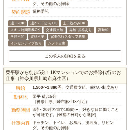
グ、その他のお掃除
業務委託
契約形態
週1〜OK
週2〜3日からOK
土日祝のみOK
スキマ時間勤務OK
交通費支給
昇給･昇格あり
高時給
学歴不問
資格不要
家事代行スタッフ募集
インセンティブあり
シフト自由
この求人の詳細を見る
栗平駅から徒歩5分！1Kマンションでのお掃除代行のお
仕事（神奈川県川崎市麻生区）
1,500〜1,860円
、交通費支給、前払い制度あり
時給
栗平 徒歩5分
勤務地
（神奈川県川崎市麻生区付近）
8時～20時の間で1時間〜、好きな日に働くこと
勤務時間
が可能です。(候補の日時から選択)
キッチン、トイレ、お風呂、洗面所、リビン
仕事内容
グ、その他のお掃除