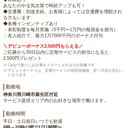
あなたのやる気次第で時給アップも可！
◆交通費：別途支給。お客様によっては交通費を増額され
る方もいます
◆各種インセンティブあり
・表彰制度を毎月実施（5千円〜1万円の報奨金を授与）
・友人紹介で、最大1万7000千円のボーナス付与
＼デビューボーナス2,500円もらえる／
ご応募から30日以内に定期サービスの担当になると、
2,500円プレゼント
CaSyで新たにお仕事をスタートされる方が対象です
デビューボーナスは、定期サービスの初回実施後、翌々月末お支払い
となります
勤務地
神奈川県川崎市麻生区付近
サービス提供エリア内のお好きな場所で働けます。
勤務時間
平日・土日祝日いつでも歓迎
8時～20時の間で1日1時間〜