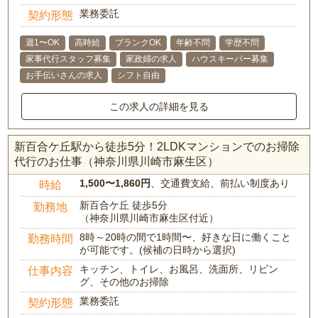
業務委託
契約形態
週1〜OK
高時給
ブランクOK
年齢不問
学歴不問
家事代行スタッフ募集
家政婦の求人
ハウスキーパー募集
お手伝いさんの求人
シフト自由
この求人の詳細を見る
新百合ケ丘駅から徒歩5分！2LDKマンションでのお掃除
代行のお仕事（神奈川県川崎市麻生区）
1,500〜1,860円
、交通費支給、前払い制度あり
時給
新百合ケ丘 徒歩5分
勤務地
（神奈川県川崎市麻生区付近）
8時～20時の間で1時間〜、好きな日に働くこと
勤務時間
が可能です。(候補の日時から選択)
キッチン、トイレ、お風呂、洗面所、リビン
仕事内容
グ、その他のお掃除
業務委託
契約形態