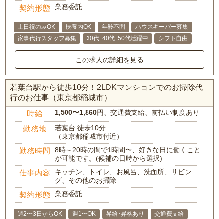
業務委託
契約形態
土日祝のみOK
扶養内OK
年齢不問
ハウスキーパー募集
家事代行スタッフ募集
30代･40代･50代活躍中
シフト自由
この求人の詳細を見る
若葉台駅から徒歩10分！2LDKマンションでのお掃除代
行のお仕事（東京都稲城市）
1,500〜1,860円
、交通費支給、前払い制度あり
時給
若葉台 徒歩10分
勤務地
（東京都稲城市付近）
8時～20時の間で1時間〜、好きな日に働くこと
勤務時間
が可能です。(候補の日時から選択)
キッチン、トイレ、お風呂、洗面所、リビン
仕事内容
グ、その他のお掃除
業務委託
契約形態
週2〜3日からOK
週1〜OK
昇給･昇格あり
交通費支給