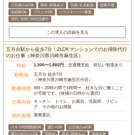
土日祝のみOK
昇給･昇格あり
主婦･主夫歓迎
資格不要
未経験OK
ブランクOK
ハウスキーパー募集
30代･40代･50代活躍中
この求人の詳細を見る
五月台駅から徒歩7分！2LDKマンションでのお掃除代行
のお仕事（神奈川県川崎市麻生区）
1,500〜1,860円
、交通費支給、前払い制度あり
時給
五月台 徒歩7分
勤務地
（神奈川県川崎市麻生区付近）
8時～20時の間で1時間〜、好きな日に働くこと
勤務時間
が可能です。(候補の日時から選択)
キッチン、トイレ、お風呂、洗面所、リビン
仕事内容
グ、その他のお掃除
業務委託
契約形態
スキマ時間勤務OK
週1〜OK
土日祝のみOK
週2〜3日からOK
高時給
昇給･昇格あり
資格不要