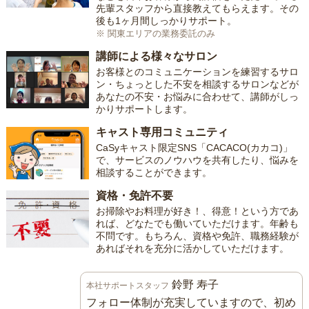
先輩スタッフから直接教えてもらえます。その
後も1ヶ月間しっかりサポート。
※ 関東エリアの業務委託のみ
講師による様々なサロン
お客様とのコミュニケーションを練習するサロ
ン・ちょっとした不安を相談するサロンなどが
あなたの不安・お悩みに合わせて、講師がしっ
かりサポートします。
キャスト専用コミュニティ
CaSyキャスト限定SNS「CACACO(カカコ)」
で、サービスのノウハウを共有したり、悩みを
相談することができます。
資格・免許不要
お掃除やお料理が好き！、得意！という方であ
れば、どなたでも働いていただけます。年齢も
不問です。もちろん、資格や免許、職務経験が
あればそれを充分に活かしていただけます。
鈴野 寿子
本社サポートスタッフ
フォロー体制が充実していますので、初め