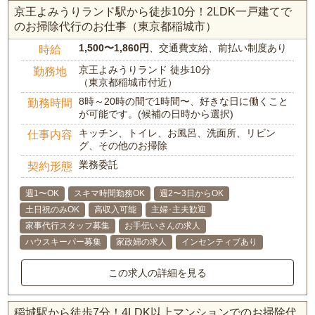
京王よみうりランド駅から徒歩10分！2LDK一戸建てで
のお掃除代行のお仕事（東京都稲城市）
1,500〜1,860円
、交通費支給、前払い制度あり
時給
京王よみうりランド 徒歩10分
勤務地
（東京都稲城市付近）
8時～20時の間で1時間〜、好きな日に働くこと
勤務時間
が可能です。(候補の日時から選択)
キッチン、トイレ、お風呂、洗面所、リビン
仕事内容
グ、その他のお掃除
業務委託
契約形態
週1〜OK
スキマ時間勤務OK
週2〜3日からOK
土日祝のみOK
高収入可能
主婦･主夫歓迎
家事代行スタッフ募集
お手伝いさんの求人
ハウスキーパー募集
家政婦の求人
インセンティブあり
この求人の詳細を見る
稲城駅から徒歩7分！4LDK以上マンションでのお掃除代