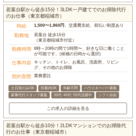
若葉台駅から徒歩15分！3LDK一戸建てでのお掃除代行
のお仕事（東京都稲城市）
1,500〜1,860円
、交通費支給、前払い制度あり
時給
若葉台 徒歩15分
勤務地
（東京都稲城市付近）
8時～20時の間で1時間〜、好きな日に働くこと
勤務時間
が可能です。(候補の日時から選択)
キッチン、トイレ、お風呂、洗面所、リビン
仕事内容
グ、その他のお掃除
業務委託
契約形態
土日祝のみOK
扶養内OK
年齢不問
ハウスキーパー募集
家事代行スタッフ募集
30代･40代･50代活躍中
シフト自由
この求人の詳細を見る
若葉台駅から徒歩10分！2LDKマンションでのお掃除代
行のお仕事（東京都稲城市）