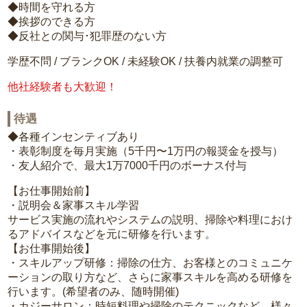
◆時間を守れる方
◆挨拶のできる方
◆反社との関与･犯罪歴のない方
学歴不問 / ブランクOK / 未経験OK / 扶養内就業の調整可
他社経験者も大歓迎！
待遇
◆各種インセンティブあり
・表彰制度を毎月実施（5千円〜1万円の報奨金を授与）
・友人紹介で、最大1万7000千円のボーナス付与
【お仕事開始前】
・説明会＆家事スキル学習
サービス実施の流れやシステムの説明、掃除や料理におけ
るアドバイスなどを元に研修を行います。
【お仕事開始後】
・スキルアップ研修：掃除の仕方、お客様とのコミュニケ
ーションの取り方など、さらに家事スキルを高める研修を
行います。(希望者のみ、随時開催)
・カジーサロン：時短料理や掃除のテクニックなど、様々