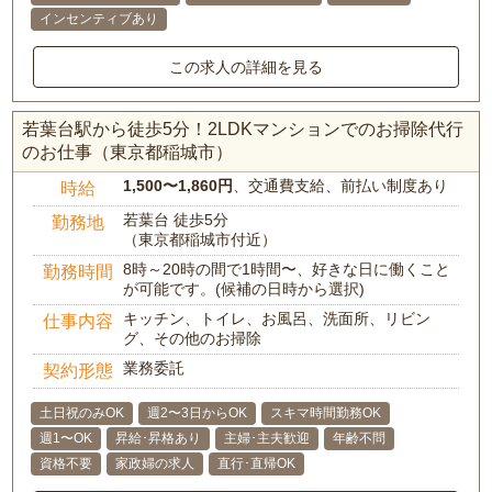
インセンティブあり
この求人の詳細を見る
若葉台駅から徒歩5分！2LDKマンションでのお掃除代行
のお仕事（東京都稲城市）
1,500〜1,860円
、交通費支給、前払い制度あり
時給
若葉台 徒歩5分
勤務地
（東京都稲城市付近）
8時～20時の間で1時間〜、好きな日に働くこと
勤務時間
が可能です。(候補の日時から選択)
キッチン、トイレ、お風呂、洗面所、リビン
仕事内容
グ、その他のお掃除
業務委託
契約形態
土日祝のみOK
週2〜3日からOK
スキマ時間勤務OK
週1〜OK
昇給･昇格あり
主婦･主夫歓迎
年齢不問
資格不要
家政婦の求人
直行･直帰OK