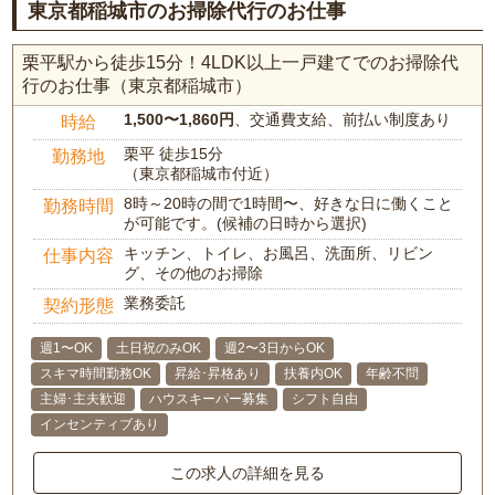
東京都稲城市のお掃除代行のお仕事
栗平駅から徒歩15分！4LDK以上一戸建てでのお掃除代
行のお仕事（東京都稲城市）
1,500〜1,860円
、交通費支給、前払い制度あり
時給
栗平 徒歩15分
勤務地
（東京都稲城市付近）
8時～20時の間で1時間〜、好きな日に働くこと
勤務時間
が可能です。(候補の日時から選択)
キッチン、トイレ、お風呂、洗面所、リビン
仕事内容
グ、その他のお掃除
業務委託
契約形態
週1〜OK
土日祝のみOK
週2〜3日からOK
スキマ時間勤務OK
昇給･昇格あり
扶養内OK
年齢不問
主婦･主夫歓迎
ハウスキーパー募集
シフト自由
インセンティブあり
この求人の詳細を見る