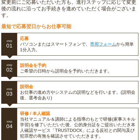
変更前にご応募いただいた方も、進行ステップに応じて変更
後の流れに沿ってお手続きを進めていただく場合がございま
す。
最短で応募翌日からお仕事可能
応募
step
パソコンまたはスマートフォンで、
専用フォーム
から簡単
01
1分入力。
説明会を予約
step
02
ご希望の日時から説明会を予約いただきます。
説明会
step
お仕事の進め方やシステムの説明などを行います。(説明会
03
後、選考会あり)
研修 / 本人確認
当社マニュアル＆講師による指導のもとで研修(家事スキル
step
学習)を修了いただいた後、公的身分証をご提出いただき本
04
人確認サービス「TRUSTDOCK」による反社との関与及び
犯罪歴の有無を確認させていただきます。