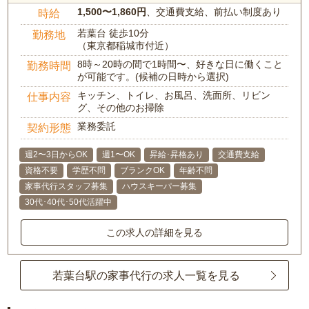
1,500〜1,860円
、交通費支給、前払い制度あり
時給
若葉台 徒歩10分
勤務地
（東京都稲城市付近）
8時～20時の間で1時間〜、好きな日に働くこと
勤務時間
が可能です。(候補の日時から選択)
キッチン、トイレ、お風呂、洗面所、リビン
仕事内容
グ、その他のお掃除
業務委託
契約形態
週2〜3日からOK
週1〜OK
昇給･昇格あり
交通費支給
資格不要
学歴不問
ブランクOK
年齢不問
家事代行スタッフ募集
ハウスキーパー募集
30代･40代･50代活躍中
この求人の詳細を見る
若葉台駅の家事代行の求人一覧を見る