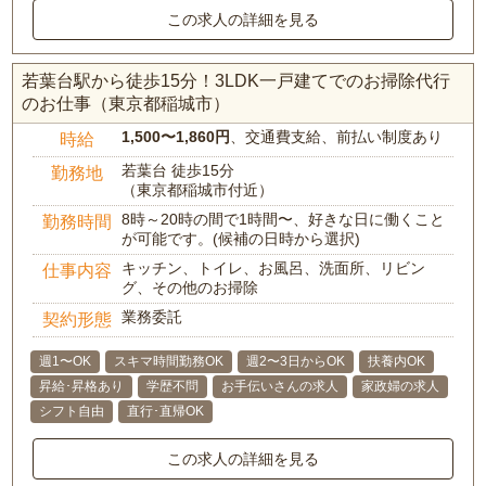
この求人の詳細を見る
若葉台駅から徒歩15分！3LDK一戸建てでのお掃除代行
のお仕事（東京都稲城市）
1,500〜1,860円
、交通費支給、前払い制度あり
時給
若葉台 徒歩15分
勤務地
（東京都稲城市付近）
8時～20時の間で1時間〜、好きな日に働くこと
勤務時間
が可能です。(候補の日時から選択)
キッチン、トイレ、お風呂、洗面所、リビン
仕事内容
グ、その他のお掃除
業務委託
契約形態
週1〜OK
スキマ時間勤務OK
週2〜3日からOK
扶養内OK
昇給･昇格あり
学歴不問
お手伝いさんの求人
家政婦の求人
シフト自由
直行･直帰OK
この求人の詳細を見る