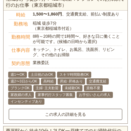
行のお仕事（東京都稲城市）
1,500〜1,860円
、交通費支給、前払い制度あり
時給
稲城 徒歩7分
勤務地
（東京都稲城市付近）
8時～20時の間で1時間〜、好きな日に働くこと
勤務時間
が可能です。(候補の日時から選択)
キッチン、トイレ、お風呂、洗面所、リビン
仕事内容
グ、その他のお掃除
業務委託
契約形態
週1〜OK
土日祝のみOK
スキマ時間勤務OK
週2〜3日からOK
高時給
昇給･昇格あり
交通費支給
ブランクOK
主婦･主夫歓迎
未経験OK
資格不要
家政婦の求人
家事代行スタッフ募集
お手伝いさんの求人
インセンティブあり
この求人の詳細を見る
栗平駅から徒歩10分！2LDK一戸建てでのお掃除代行の