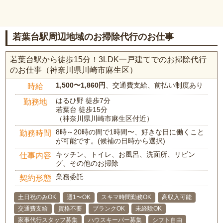
若葉台駅周辺地域のお掃除代行のお仕事
若葉台駅から徒歩15分！3LDK一戸建てでのお掃除代行
のお仕事（神奈川県川崎市麻生区）
1,500〜1,860円
、交通費支給、前払い制度あり
時給
はるひ野 徒歩7分
勤務地
若葉台 徒歩15分
（神奈川県川崎市麻生区付近）
8時～20時の間で1時間〜、好きな日に働くこと
勤務時間
が可能です。(候補の日時から選択)
キッチン、トイレ、お風呂、洗面所、リビン
仕事内容
グ、その他のお掃除
業務委託
契約形態
土日祝のみOK
週1〜OK
スキマ時間勤務OK
高収入可能
交通費支給
資格不要
ブランクOK
未経験OK
家事代行スタッフ募集
ハウスキーパー募集
シフト自由