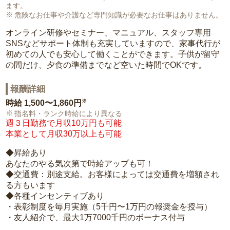
ます。
危険なお仕事や介護など専門知識が必要なお仕事はありません。
オンライン研修やセミナー、マニュアル、スタッフ専用
SNSなどサポート体制も充実していますので、家事代行が
初めての人でも安心して働くことができます。子供が留守
の間だけ、夕食の準備までなど空いた時間でOKです。
報酬詳細
※
時給
1,500〜1,860円
指名料・ランク時給により異なる
週３日勤務で月収10万円も可能
本業として月収30万以上も可能
◆昇給あり
あなたのやる気次第で時給アップも可！
◆交通費：別途支給。お客様によっては交通費を増額され
る方もいます
◆各種インセンティブあり
・表彰制度を毎月実施（5千円〜1万円の報奨金を授与）
・友人紹介で、最大1万7000千円のボーナス付与