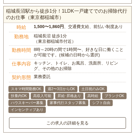
稲城長沼駅から徒歩1分！1LDK一戸建てでのお掃除代行
のお仕事（東京都稲城市）
1,500〜1,860円
、交通費支給、前払い制度あり
時給
稲城長沼 徒歩1分
勤務地
（東京都稲城市付近）
8時～20時の間で1時間〜、好きな日に働くこと
勤務時間
が可能です。(候補の日時から選択)
キッチン、トイレ、お風呂、洗面所、リビン
仕事内容
グ、その他のお掃除
業務委託
契約形態
スキマ時間勤務OK
週2〜3日からOK
土日祝のみOK
扶養内OK
高収入可能
昇給･昇格あり
高時給
ブランクOK
ハウスキーパー募集
家事代行スタッフ募集
シフト自由
インセンティブあり
この求人の詳細を見る