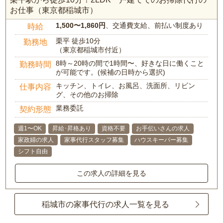
お仕事（東京都稲城市）
1,500〜1,860円
、交通費支給、前払い制度あり
時給
栗平 徒歩10分
勤務地
（東京都稲城市付近）
8時～20時の間で1時間〜、好きな日に働くこと
勤務時間
が可能です。(候補の日時から選択)
キッチン、トイレ、お風呂、洗面所、リビン
仕事内容
グ、その他のお掃除
業務委託
契約形態
週1〜OK
昇給･昇格あり
資格不要
お手伝いさんの求人
家政婦の求人
家事代行スタッフ募集
ハウスキーパー募集
シフト自由
この求人の詳細を見る
稲城市の家事代行の求人一覧を見る