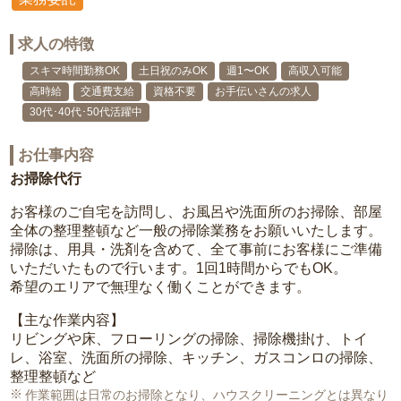
求人の特徴
スキマ時間勤務OK
土日祝のみOK
週1〜OK
高収入可能
高時給
交通費支給
資格不要
お手伝いさんの求人
30代･40代･50代活躍中
お仕事内容
お掃除代行
お客様のご自宅を訪問し、お風呂や洗面所のお掃除、部屋
全体の整理整頓など一般の掃除業務をお願いいたします。
掃除は、用具・洗剤を含めて、全て事前にお客様にご準備
いただいたもので行います。1回1時間からでもOK。
希望のエリアで無理なく働くことができます。
【主な作業内容】
リビングや床、フローリングの掃除、掃除機掛け、トイ
レ、浴室、洗面所の掃除、キッチン、ガスコンロの掃除、
整理整頓など
作業範囲は日常のお掃除となり、ハウスクリーニングとは異なり