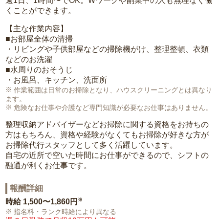
週1日、1時間〜でOK。Wワークや副業中の人も無理なく働
くことができます。
【主な作業内容】
■お部屋全体の清掃
・リビングや子供部屋などの掃除機がけ、整理整頓、衣類
などのお洗濯
■水周りのおそうじ
・お風呂、キッチン、洗面所
作業範囲は日常のお掃除となり、ハウスクリーニングとは異なり
ます。
危険なお仕事や介護など専門知識が必要なお仕事はありません。
整理収納アドバイザーなどお掃除に関する資格をお持ちの
方はもちろん、資格や経験がなくてもお掃除が好きな方が
お掃除代行スタッフとして多く活躍しています。
自宅の近所で空いた時間にお仕事ができるので、シフトの
融通が利くお仕事です。
報酬詳細
※
時給
1,500〜1,860円
指名料・ランク時給により異なる