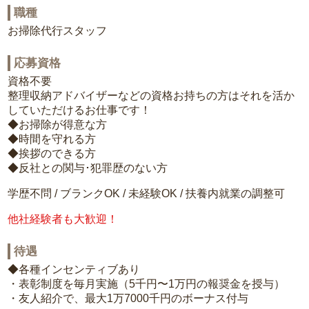
職種
お掃除代行スタッフ
応募資格
資格不要
整理収納アドバイザーなどの資格お持ちの方はそれを活か
していただけるお仕事です！
◆お掃除が得意な方
◆時間を守れる方
◆挨拶のできる方
◆反社との関与･犯罪歴のない方
学歴不問 / ブランクOK / 未経験OK / 扶養内就業の調整可
他社経験者も大歓迎！
待遇
◆各種インセンティブあり
・表彰制度を毎月実施（5千円〜1万円の報奨金を授与）
・友人紹介で、最大1万7000千円のボーナス付与