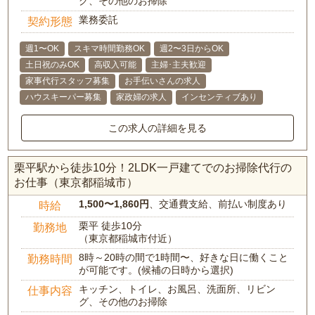
グ、その他のお掃除
業務委託
契約形態
週1〜OK
スキマ時間勤務OK
週2〜3日からOK
土日祝のみOK
高収入可能
主婦･主夫歓迎
家事代行スタッフ募集
お手伝いさんの求人
ハウスキーパー募集
家政婦の求人
インセンティブあり
この求人の詳細を見る
栗平駅から徒歩10分！2LDK一戸建てでのお掃除代行の
お仕事（東京都稲城市）
1,500〜1,860円
、交通費支給、前払い制度あり
時給
栗平 徒歩10分
勤務地
（東京都稲城市付近）
8時～20時の間で1時間〜、好きな日に働くこと
勤務時間
が可能です。(候補の日時から選択)
キッチン、トイレ、お風呂、洗面所、リビン
仕事内容
グ、その他のお掃除