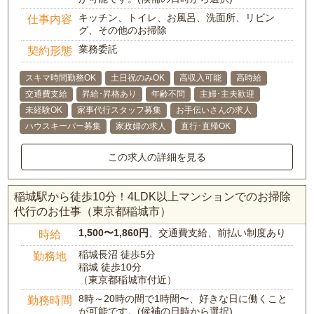
キッチン、トイレ、お風呂、洗面所、リビン
仕事内容
グ、その他のお掃除
業務委託
契約形態
スキマ時間勤務OK
土日祝のみOK
高収入可能
高時給
交通費支給
昇給･昇格あり
年齢不問
主婦･主夫歓迎
未経験OK
家事代行スタッフ募集
お手伝いさんの求人
ハウスキーパー募集
家政婦の求人
直行･直帰OK
この求人の詳細を見る
稲城駅から徒歩10分！4LDK以上マンションでのお掃除
代行のお仕事（東京都稲城市）
1,500〜1,860円
、交通費支給、前払い制度あり
時給
稲城長沼 徒歩5分
勤務地
稲城 徒歩10分
（東京都稲城市付近）
8時～20時の間で1時間〜、好きな日に働くこと
勤務時間
が可能です。(候補の日時から選択)