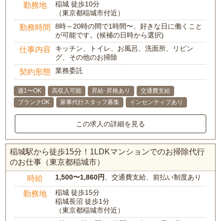
稲城 徒歩10分
勤務地
（東京都稲城市付近）
8時～20時の間で1時間〜、好きな日に働くこと
勤務時間
が可能です。(候補の日時から選択)
キッチン、トイレ、お風呂、洗面所、リビン
仕事内容
グ、その他のお掃除
業務委託
契約形態
週1〜OK
高収入可能
昇給･昇格あり
交通費支給
ブランクOK
家事代行スタッフ募集
インセンティブあり
この求人の詳細を見る
稲城駅から徒歩15分！1LDKマンションでのお掃除代行
のお仕事（東京都稲城市）
1,500〜1,860円
、交通費支給、前払い制度あり
時給
稲城 徒歩15分
勤務地
稲城長沼 徒歩1分
（東京都稲城市付近）