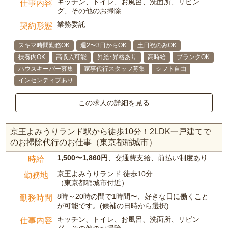
キッチン、トイレ、お風呂、洗面所、リビン
仕事内容
グ、その他のお掃除
業務委託
契約形態
スキマ時間勤務OK
週2〜3日からOK
土日祝のみOK
扶養内OK
高収入可能
昇給･昇格あり
高時給
ブランクOK
ハウスキーパー募集
家事代行スタッフ募集
シフト自由
インセンティブあり
この求人の詳細を見る
京王よみうりランド駅から徒歩10分！2LDK一戸建てで
のお掃除代行のお仕事（東京都稲城市）
1,500〜1,860円
、交通費支給、前払い制度あり
時給
京王よみうりランド 徒歩10分
勤務地
（東京都稲城市付近）
8時～20時の間で1時間〜、好きな日に働くこと
勤務時間
が可能です。(候補の日時から選択)
キッチン、トイレ、お風呂、洗面所、リビン
仕事内容