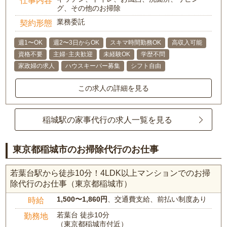
仕事内容
グ、その他のお掃除
業務委託
契約形態
週1〜OK
週2〜3日からOK
スキマ時間勤務OK
高収入可能
資格不要
主婦･主夫歓迎
未経験OK
学歴不問
家政婦の求人
ハウスキーパー募集
シフト自由
この求人の詳細を見る
稲城駅の家事代行の求人一覧を見る
東京都稲城市のお掃除代行のお仕事
若葉台駅から徒歩10分！4LDK以上マンションでのお掃
除代行のお仕事（東京都稲城市）
1,500〜1,860円
、交通費支給、前払い制度あり
時給
若葉台 徒歩10分
勤務地
（東京都稲城市付近）