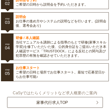
説明会を予約
02
ご希望の日時から説明会を予約いただきます。
説明会
step
お仕事の進め方やシステムの説明などを行います。(説明会
03
後、選考会あり)
研修 / 本人確認
当社マニュアル＆講師による指導のもとで研修(家事スキル
step
学習)を修了いただいた後、公的身分証をご提出いただき本
04
人確認サービス「TRUSTDOCK」による反社との関与及び
犯罪歴の有無を確認させていただきます。
お仕事スタート
step
ご希望の日時と場所でお仕事スタート。最短で応募翌日か
05
らお仕事可能♪
CaSyではたらくメリットなど求人概要のご案内
家事代行求人TOP