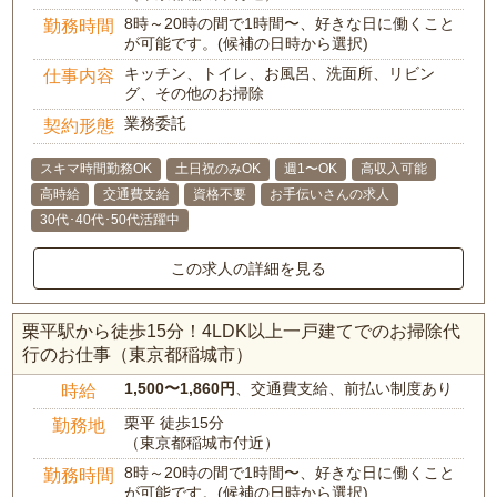
8時～20時の間で1時間〜、好きな日に働くこと
勤務時間
が可能です。(候補の日時から選択)
キッチン、トイレ、お風呂、洗面所、リビン
仕事内容
グ、その他のお掃除
業務委託
契約形態
スキマ時間勤務OK
土日祝のみOK
週1〜OK
高収入可能
高時給
交通費支給
資格不要
お手伝いさんの求人
30代･40代･50代活躍中
この求人の詳細を見る
栗平駅から徒歩15分！4LDK以上一戸建てでのお掃除代
行のお仕事（東京都稲城市）
1,500〜1,860円
、交通費支給、前払い制度あり
時給
栗平 徒歩15分
勤務地
（東京都稲城市付近）
8時～20時の間で1時間〜、好きな日に働くこと
勤務時間
が可能です。(候補の日時から選択)