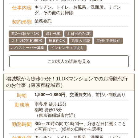
キッチン、トイレ、お風呂、洗面所、リビン
仕事内容
グ、その他のお掃除
業務委託
契約形態
週2〜3日からOK
週1〜OK
土日祝のみOK
スキマ時間勤務OK
扶養内OK
高収入可能
主婦･主夫歓迎
ハウスキーパー募集
インセンティブあり
この求人の詳細を見る
稲城駅から徒歩15分！1LDKマンションでのお掃除代行
のお仕事（東京都稲城市）
1,500〜1,860円
、交通費支給、前払い制度あり
時給
南多摩 徒歩15分
勤務地
稲城 徒歩15分
（東京都稲城市付近）
8時～20時の間で1時間〜、好きな日に働くこと
勤務時間
が可能です。(候補の日時から選択)
キッチン、トイレ、お風呂、洗面所、リビン