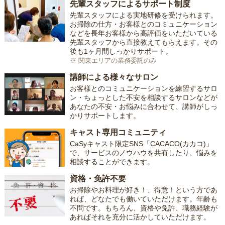
先輩スタッフによるサポート制度
先輩スタッフによる実地研修を受けられます。
お掃除の仕方・お客様とのコミュニケーション
などを長年お客様から高評価をいただいている
先輩スタッフから直接教えてもらえます。その
後も1ヶ月間しっかりサポート。
※ 関東エリアの業務委託のみ
講師による様々なサロン
お客様とのコミュニケーションを練習するサロ
ン・ちょっとした不安を相談するサロンなどが
あなたの不安・お悩みに合わせて、講師がしっ
かりサポートします。
キャスト専用コミュニティ
CaSyキャスト限定SNS「CACACO(カカコ)」
で、サービスのノウハウを共有したり、悩みを
相談することができます。
資格・免許不要
お掃除やお料理が好き！、得意！という方であ
れば、どなたでも働いていただけます。年齢も
不問です。もちろん、資格や免許、職務経験が
あればそれを充分に活かしていただけます。