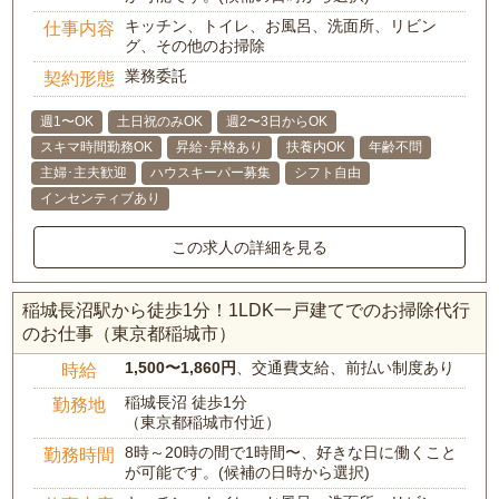
キッチン、トイレ、お風呂、洗面所、リビン
仕事内容
グ、その他のお掃除
業務委託
契約形態
週1〜OK
土日祝のみOK
週2〜3日からOK
スキマ時間勤務OK
昇給･昇格あり
扶養内OK
年齢不問
主婦･主夫歓迎
ハウスキーパー募集
シフト自由
インセンティブあり
この求人の詳細を見る
稲城長沼駅から徒歩1分！1LDK一戸建てでのお掃除代行
のお仕事（東京都稲城市）
1,500〜1,860円
、交通費支給、前払い制度あり
時給
稲城長沼 徒歩1分
勤務地
（東京都稲城市付近）
8時～20時の間で1時間〜、好きな日に働くこと
勤務時間
が可能です。(候補の日時から選択)