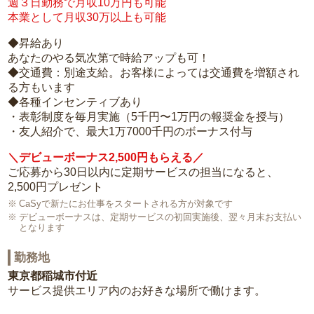
週３日勤務で月収10万円も可能
本業として月収30万以上も可能
◆昇給あり
あなたのやる気次第で時給アップも可！
◆交通費：別途支給。お客様によっては交通費を増額され
る方もいます
◆各種インセンティブあり
・表彰制度を毎月実施（5千円〜1万円の報奨金を授与）
・友人紹介で、最大1万7000千円のボーナス付与
＼デビューボーナス2,500円もらえる／
ご応募から30日以内に定期サービスの担当になると、
2,500円プレゼント
CaSyで新たにお仕事をスタートされる方が対象です
デビューボーナスは、定期サービスの初回実施後、翌々月末お支払い
となります
勤務地
東京都稲城市付近
サービス提供エリア内のお好きな場所で働けます。