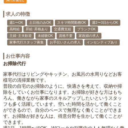
求人の特徴
週1〜OK
土日祝のみOK
スキマ時間勤務OK
週2〜3日からOK
高時給
昇給･昇格あり
交通費支給
ブランクOK
主婦･主夫歓迎
未経験OK
資格不要
家政婦の求人
家事代行スタッフ募集
お手伝いさんの求人
インセンティブあり
お仕事内容
お掃除代行
家事代行はリビングやキッチン、お風呂の水周りなどお客
様宅の清掃業務です。
普段の自宅のお掃除のように、快適さを考えて、収納や掃
除をしていくお仕事になります。お掃除が好きな方はもち
ろん、働きながら家事のスキルアップしたいというスタッ
フも多く活躍しています。空いた時間を活かして働くこと
ができるので、自分のペースで無理なく働くことができま
す。お掃除が好きな人は、得意分野を生かして働くことが
できます。