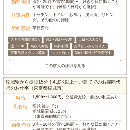
8時～20時の間で1時間〜、好きな日に働くこと
勤務時間
が可能です。(候補の日時から選択)
キッチン、トイレ、お風呂、洗面所、リビン
仕事内容
グ、その他のお掃除
業務委託
契約形態
スキマ時間勤務OK
週2〜3日からOK
土日祝のみOK
週1〜OK
高収入可能
年齢不問
お手伝いさんの求人
家事代行スタッフ募集
シフト自由
30代･40代･50代活躍中
この求人の詳細を見る
稲城駅から徒歩15分！4LDK以上一戸建てでのお掃除代
行のお仕事（東京都稲城市）
1,500〜1,860円
、交通費支給、前払い制度あり
時給
稲城 徒歩15分
勤務地
稲城長沼 徒歩15分
（東京都稲城市付近）
8時～20時の間で1時間〜、好きな日に働くこと
勤務時間
が可能です。(候補の日時から選択)