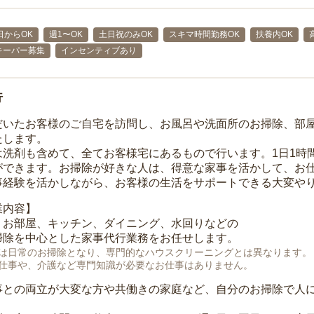
日からOK
週1〜OK
土日祝のみOK
スキマ時間勤務OK
扶養内OK
キーパー募集
インセンティブあり
行
だいたお客様のご自宅を訪問し、お風呂や洗面所のお掃除、部
たします。
は洗剤も含めて、全てお客様宅にあるもので行います。1日1時
ができます。お掃除が好きな人は、得意な家事を活かして、お
事経験を活かしながら、お客様の生活をサポートできる大変や
業内容】
、お部屋、キッチン、ダイニング、水回りなどの
掃除を中心とした家事代行業務をお任せします。
は日常のお掃除となり、専門的なハウスクリーニングとは異なります。
仕事や、介護など専門知識が必要なお仕事はありません。
事との両立が大変な方や共働きの家庭など、自分のお掃除で人