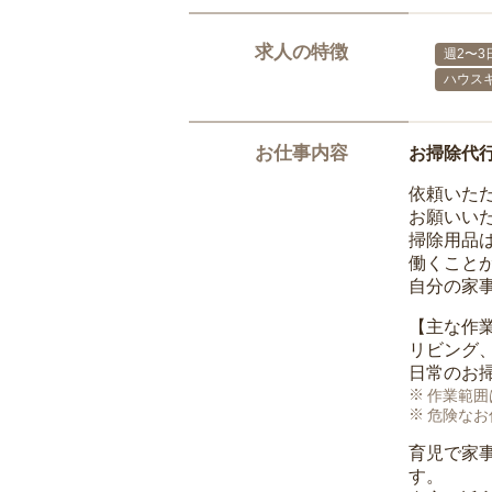
求人の特徴
週2〜3
ハウス
お仕事内容
お掃除代
依頼いた
お願いい
掃除用品
働くこと
自分の家
【主な作
リビング
日常のお
作業範囲
危険なお
育児で家
す。