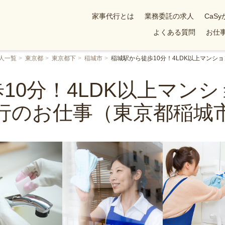
家事代行とは
業務委託の求人
CaS
よくある質問
お仕事
人一覧
東京都
東京都下
稲城市
稲城駅から徒歩10分！4LDK以上マンシ
10分！4LDK以上マン
行のお仕事（東京都稲城