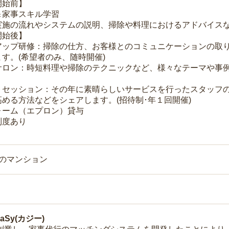
開始前】
＆家事スキル学習
実施の流れやシステムの説明、掃除や料理におけるアドバイス
開始後】
アップ研修：掃除の仕方、お客様とのコミュニケーションの取
す。(希望者のみ、随時開催)
サロン：時短料理や掃除のテクニックなど、様々なテーマや事例
トセッション：その年に素晴らしいサービスを行ったスタッフ
める方法などをシェアします。(招待制･年１回開催)
ォーム（エプロン）貸与
制度あり
上のマンション
Sy(カジー)