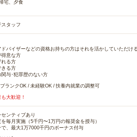
 帰宅、夕食
行スタッフ
アドバイザーなどの資格お持ちの方はそれを活かしていただけ
が得意な方
守れる方
できる方
の関与･犯罪歴のない方
 ブランクOK / 未経験OK / 扶養内就業の調整可
者も大歓迎！
ンセンティブあり
度を毎月実施（5千円〜1万円の報奨金を授与）
で、最大1万7000千円のボーナス付与