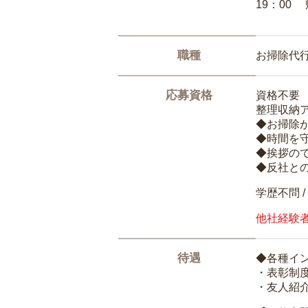
19：00
職種
お掃除代
応募資格
資格不要
整理収納
◆お掃除
◆時間を
◆挨拶の
◆反社と
学歴不問 /
他社経験
待遇
◆各種イ
・表彰制
・友人紹介