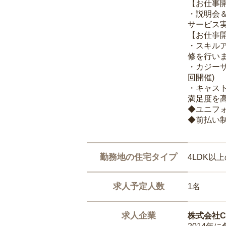
【お仕事
・説明会
サービス
【お仕事
・スキル
修を行いま
・カジー
回開催)
・キャス
満足度を高
◆ユニフ
◆前払い
勤務地の住宅タイプ
4LDK以
求人予定人数
1名
求人企業
株式会社Ca