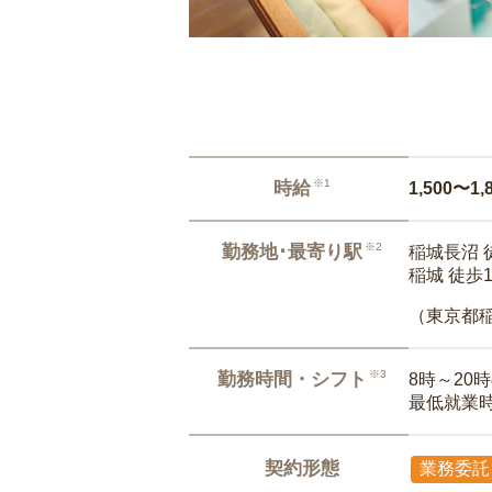
※1
時給
1,500〜1,
※2
勤務地･最寄り駅
稲城長沼 
稲城 徒歩
（東京都
※3
勤務時間・シフト
8時～20
最低就業
契約形態
業務委託