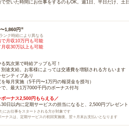
所で空いた時間にお仕事をするのもOK。週1日、平日だけ、土
※
0〜1,860円
ランク時給により異なる
で月収10万円も可能
月収30万以上も可能
り
やる気次第で時給アップも可！
：別途支給。お客様によっては交通費を増額される方もいます
ンセンティブあり
度を毎月実施（5千円〜1万円の報奨金を授与）
で、最大1万7000千円のボーナス付与
ボーナス2,500円もらえる／
30日以内に定期サービスの担当になると、2,500円プレゼント
で新たにお仕事をスタートされる方が対象です
ボーナスは、定期サービスの初回実施後、翌々月末お支払いとなります