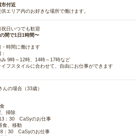
城市付近
提供エリア内のお好きな場所で働けます。
日祝日いつでも歓迎
時の間で1日1時間〜
日・時間に働けます
例：
み 9時～12時、14時～17時など
ライフスタイルに合わせて、自由にお仕事ができます
さんの場合（33歳）
朝食
洗濯、掃除
～13：30 CaSyのお仕事
 昼食、移動
18：30 CaSyのお仕事