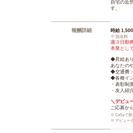
自宅の近
す。
報酬詳細
時給
1,50
指名料・
週３日勤務
本業として
◆昇給あ
あなたの
◆交通費
◆各種イ
・表彰制
・友人紹介
＼デビュー
ご応募から
CaSy
デビュー