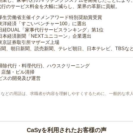
年に創業し、家事代行のマッチングシステムを開発したことによ
代行のサービス料金を大幅に減らし、業界の革新に貢献。
 厚生労働省主催イクメンアワード特別奨励賞受賞
 東洋経済「すごいベンチャー100」に選出
 日経DUAL「家事代行サービスランキング」第1位
 日本経済新聞「NEXTユニコーン」企業選出
 東京証券取引所マザーズ上場
新聞、朝日新聞、読売新聞、テレビ朝日、日本テレビ、TBSな
掃除代行・料理代行)、ハウスクリーニング
・店舗・ビル清掃
ービスの開発及び運営
地」などの用語は、求職者が内容を理解しやすくするために、一般的な求
CaSyを利用されたお客様の声