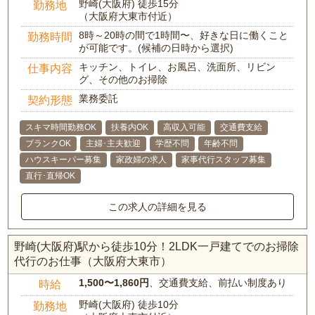
野崎(大阪府) 徒歩15分
勤務地
（大阪府大東市付近）
8時～20時の間で1時間〜、好きな日に働くこと
勤務時間
が可能です。(候補の日時から選択)
キッチン、トイレ、お風呂、洗面所、リビン
仕事内容
グ、その他のお掃除
業務委託
契約形態
スキマ時間勤務OK
扶養内OK
高収入可能
交通費支給
ブランクOK
主婦･主夫歓迎
学歴不問
年齢不問
ハウスキーパー募集
家政婦の求人
家事代行スタッフ募集
直行･直帰OK
この求人の詳細を見る
野崎(大阪府)駅から徒歩10分！2LDK一戸建てでのお掃除
代行のお仕事（大阪府大東市）
1,500〜1,860円
、交通費支給、前払い制度あり
時給
野崎(大阪府) 徒歩10分
勤務地