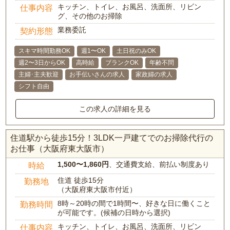
キッチン、トイレ、お風呂、洗面所、リビン
仕事内容
グ、その他のお掃除
業務委託
契約形態
スキマ時間勤務OK
週1〜OK
土日祝のみOK
週2〜3日からOK
高時給
ブランクOK
年齢不問
主婦･主夫歓迎
お手伝いさんの求人
家政婦の求人
シフト自由
この求人の詳細を見る
住道駅から徒歩15分！3LDK一戸建てでのお掃除代行の
お仕事（大阪府東大阪市）
1,500〜1,860円
、交通費支給、前払い制度あり
時給
住道 徒歩15分
勤務地
（大阪府東大阪市付近）
8時～20時の間で1時間〜、好きな日に働くこと
勤務時間
が可能です。(候補の日時から選択)
キッチン、トイレ、お風呂、洗面所、リビン
仕事内容