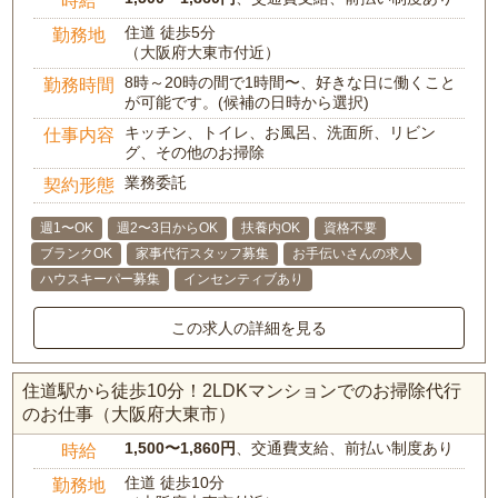
時給
住道 徒歩5分
勤務地
（大阪府大東市付近）
8時～20時の間で1時間〜、好きな日に働くこと
勤務時間
が可能です。(候補の日時から選択)
キッチン、トイレ、お風呂、洗面所、リビン
仕事内容
グ、その他のお掃除
業務委託
契約形態
週1〜OK
週2〜3日からOK
扶養内OK
資格不要
ブランクOK
家事代行スタッフ募集
お手伝いさんの求人
ハウスキーパー募集
インセンティブあり
この求人の詳細を見る
住道駅から徒歩10分！2LDKマンションでのお掃除代行
のお仕事（大阪府大東市）
1,500〜1,860円
、交通費支給、前払い制度あり
時給
住道 徒歩10分
勤務地