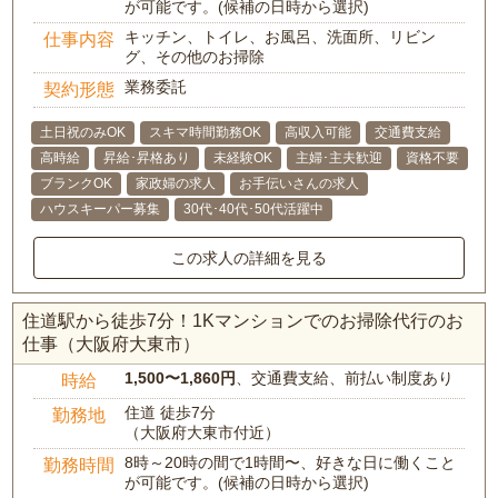
が可能です。(候補の日時から選択)
キッチン、トイレ、お風呂、洗面所、リビン
仕事内容
グ、その他のお掃除
業務委託
契約形態
土日祝のみOK
スキマ時間勤務OK
高収入可能
交通費支給
高時給
昇給･昇格あり
未経験OK
主婦･主夫歓迎
資格不要
ブランクOK
家政婦の求人
お手伝いさんの求人
ハウスキーパー募集
30代･40代･50代活躍中
この求人の詳細を見る
住道駅から徒歩7分！1Kマンションでのお掃除代行のお
仕事（大阪府大東市）
1,500〜1,860円
、交通費支給、前払い制度あり
時給
住道 徒歩7分
勤務地
（大阪府大東市付近）
8時～20時の間で1時間〜、好きな日に働くこと
勤務時間
が可能です。(候補の日時から選択)