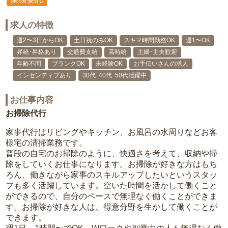
求人の特徴
週2〜3日からOK
土日祝のみOK
スキマ時間勤務OK
週1〜OK
昇給･昇格あり
交通費支給
高時給
主婦･主夫歓迎
年齢不問
ブランクOK
未経験OK
お手伝いさんの求人
インセンティブあり
30代･40代･50代活躍中
お仕事内容
お掃除代行
家事代行はリビングやキッチン、お風呂の水周りなどお客
様宅の清掃業務です。
普段の自宅のお掃除のように、快適さを考えて、収納や掃
除をしていくお仕事になります。お掃除が好きな方はもち
ろん、働きながら家事のスキルアップしたいというスタッ
フも多く活躍しています。空いた時間を活かして働くこと
ができるので、自分のペースで無理なく働くことができま
す。お掃除が好きな人は、得意分野を生かして働くことが
できます。