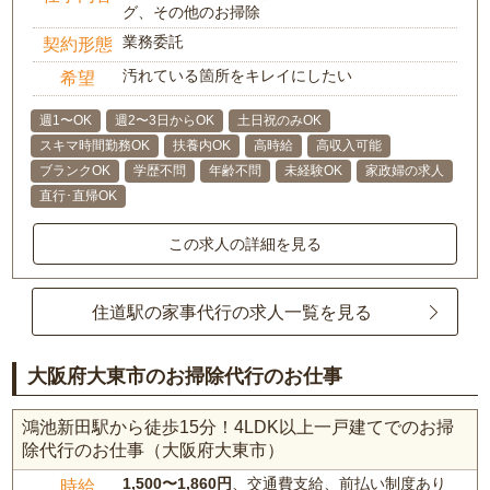
グ、その他のお掃除
業務委託
契約形態
汚れている箇所をキレイにしたい
希望
週1〜OK
週2〜3日からOK
土日祝のみOK
スキマ時間勤務OK
扶養内OK
高時給
高収入可能
ブランクOK
学歴不問
年齢不問
未経験OK
家政婦の求人
直行･直帰OK
この求人の詳細を見る
住道駅の家事代行の求人一覧を見る
大阪府大東市のお掃除代行のお仕事
鴻池新田駅から徒歩15分！4LDK以上一戸建てでのお掃
除代行のお仕事（大阪府大東市）
1,500〜1,860円
、交通費支給、前払い制度あり
時給