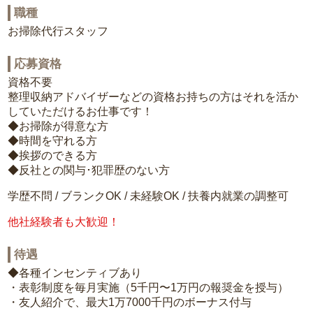
職種
お掃除代行スタッフ
応募資格
資格不要
整理収納アドバイザーなどの資格お持ちの方はそれを活か
していただけるお仕事です！
◆お掃除が得意な方
◆時間を守れる方
◆挨拶のできる方
◆反社との関与･犯罪歴のない方
学歴不問 / ブランクOK / 未経験OK / 扶養内就業の調整可
他社経験者も大歓迎！
待遇
◆各種インセンティブあり
・表彰制度を毎月実施（5千円〜1万円の報奨金を授与）
・友人紹介で、最大1万7000千円のボーナス付与