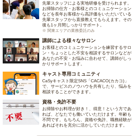
先輩スタッフによる実地研修を受けられます。
お掃除の仕方・お客様とのコミュニケーション
などを長年お客様から高評価をいただいている
先輩スタッフから直接教えてもらえます。その
後も1ヶ月間しっかりサポート。
※ 関東エリアの業務委託のみ
講師による様々なサロン
お客様とのコミュニケーションを練習するサロ
ン・ちょっとした不安を相談するサロンなどが
あなたの不安・お悩みに合わせて、講師がしっ
かりサポートします。
キャスト専用コミュニティ
CaSyキャスト限定SNS「CACACO(カカコ)」
で、サービスのノウハウを共有したり、悩みを
相談することができます。
資格・免許不要
お掃除やお料理が好き！、得意！という方であ
れば、どなたでも働いていただけます。年齢も
不問です。もちろん、資格や免許、職務経験が
あればそれを充分に活かしていただけます。