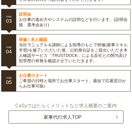
説明会
step
お仕事の進め方やシステムの説明などを行います。(説明会
03
後、選考会あり)
研修 / 本人確認
当社マニュアル＆講師による指導のもとで研修(家事スキル
step
学習)を修了いただいた後、公的身分証をご提出いただき本
04
人確認サービス「TRUSTDOCK」による反社との関与及び
犯罪歴の有無を確認させていただきます。
お仕事スタート
step
ご希望の日時と場所でお仕事スタート。最短で応募翌日か
05
らお仕事可能♪
CaSyではたらくメリットなど求人概要のご案内
家事代行求人TOP