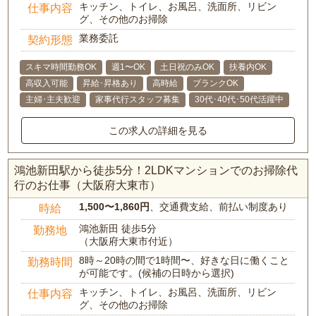
キッチン、トイレ、お風呂、洗面所、リビン
仕事内容
グ、その他のお掃除
業務委託
契約形態
スキマ時間勤務OK
週1〜OK
土日祝のみOK
扶養内OK
高収入可能
昇給･昇格あり
高時給
ブランクOK
主婦･主夫歓迎
家事代行スタッフ募集
30代･40代･50代活躍中
この求人の詳細を見る
鴻池新田駅から徒歩5分！2LDKマンションでのお掃除代
行のお仕事（大阪府大東市）
1,500〜1,860円
、交通費支給、前払い制度あり
時給
鴻池新田 徒歩5分
勤務地
（大阪府大東市付近）
8時～20時の間で1時間〜、好きな日に働くこと
勤務時間
が可能です。(候補の日時から選択)
キッチン、トイレ、お風呂、洗面所、リビン
仕事内容
グ、その他のお掃除