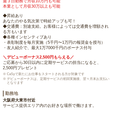
週３日勤務で月収10万円も可能
本業として月収30万以上も可能
◆昇給あり
あなたのやる気次第で時給アップも可！
◆交通費：別途支給。お客様によっては交通費を増額され
る方もいます
◆各種インセンティブあり
・表彰制度を毎月実施（5千円〜1万円の報奨金を授与）
・友人紹介で、最大1万7000千円のボーナス付与
＼デビューボーナス2,500円もらえる／
ご応募から30日以内に定期サービスの担当になると、
2,500円プレゼント
CaSyで新たにお仕事をスタートされる方が対象です
デビューボーナスは、定期サービスの初回実施後、翌々月末お支払い
となります
勤務地
大阪府大東市付近
サービス提供エリア内のお好きな場所で働けます。