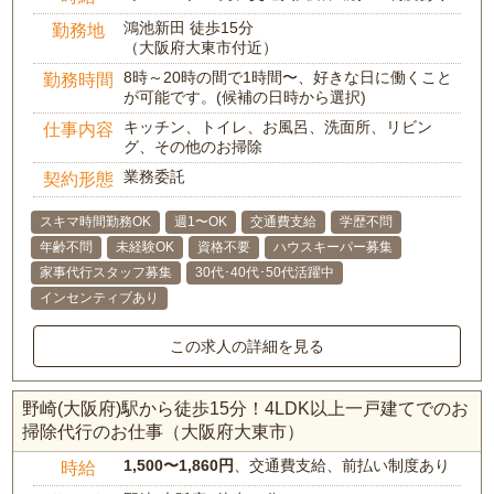
鴻池新田 徒歩15分
勤務地
（大阪府大東市付近）
8時～20時の間で1時間〜、好きな日に働くこと
勤務時間
が可能です。(候補の日時から選択)
キッチン、トイレ、お風呂、洗面所、リビン
仕事内容
グ、その他のお掃除
業務委託
契約形態
スキマ時間勤務OK
週1〜OK
交通費支給
学歴不問
年齢不問
未経験OK
資格不要
ハウスキーパー募集
家事代行スタッフ募集
30代･40代･50代活躍中
インセンティブあり
この求人の詳細を見る
野崎(大阪府)駅から徒歩15分！4LDK以上一戸建てでのお
掃除代行のお仕事（大阪府大東市）
1,500〜1,860円
、交通費支給、前払い制度あり
時給