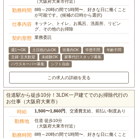
（大阪府大東市付近）
8時～20時の間で1時間〜、好きな日に働くこと
勤務時間
が可能です。(候補の日時から選択)
キッチン、トイレ、お風呂、洗面所、リビン
仕事内容
グ、その他のお掃除
業務委託
契約形態
週1〜OK
土日祝のみOK
扶養内OK
学歴不問
年齢不問
主婦･主夫歓迎
未経験OK
家事代行スタッフ募集
ハウスキーパー募集
シフト自由
この求人の詳細を見る
住道駅から徒歩10分！3LDK一戸建てでのお掃除代行の
お仕事（大阪府大東市）
1,500〜1,860円
、交通費支給、前払い制度あり
時給
住道 徒歩10分
勤務地
（大阪府大東市付近）
8時～20時の間で1時間〜、好きな日に働くこと
勤務時間