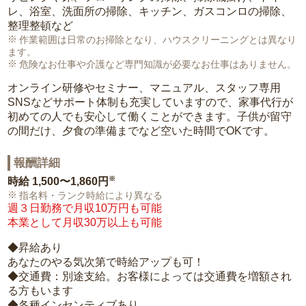
レ、浴室、洗面所の掃除、キッチン、ガスコンロの掃除、
整理整頓など
作業範囲は日常のお掃除となり、ハウスクリーニングとは異なり
ます。
危険なお仕事や介護など専門知識が必要なお仕事はありません。
オンライン研修やセミナー、マニュアル、スタッフ専用
SNSなどサポート体制も充実していますので、家事代行が
初めての人でも安心して働くことができます。子供が留守
の間だけ、夕食の準備までなど空いた時間でOKです。
報酬詳細
※
時給
1,500〜1,860円
指名料・ランク時給により異なる
週３日勤務で月収10万円も可能
本業として月収30万以上も可能
◆昇給あり
あなたのやる気次第で時給アップも可！
◆交通費：別途支給。お客様によっては交通費を増額され
る方もいます
◆各種インセンティブあり