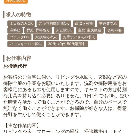
求人の特徴
土日祝のみOK
スキマ時間勤務OK
高収入可能
交通費支給
高時給
昇給･昇格あり
未経験OK
主婦･主夫歓迎
資格不要
ブランクOK
家政婦の求人
お手伝いさんの求人
ハウスキーパー募集
30代･40代･50代活躍中
お仕事内容
お掃除代行
お客様のご自宅に伺い、リビングや水回り、玄関など家の
掃除全般の作業をお願いいたします。洗剤や掃除用品もお
客様宅にあるものを使用しますので、キャストの方は特別
な用具を持ち込む必要はありません。1日1件でもOK。空い
た時間を活かして働くことができるので、自分のペースで
無理なく働くことができます。お掃除が好きな人は、得意
分野を生かして働くことができます。
【主な作業内容】
リビングや床、フローリングの掃除、掃除機掛け、トイ