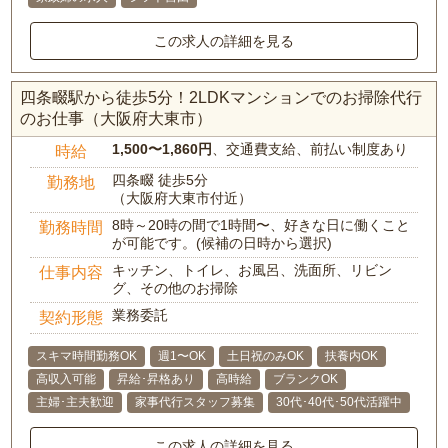
この求人の詳細を見る
四条畷駅から徒歩5分！2LDKマンションでのお掃除代行
のお仕事（大阪府大東市）
1,500〜1,860円
、交通費支給、前払い制度あり
時給
四条畷 徒歩5分
勤務地
（大阪府大東市付近）
8時～20時の間で1時間〜、好きな日に働くこと
勤務時間
が可能です。(候補の日時から選択)
キッチン、トイレ、お風呂、洗面所、リビン
仕事内容
グ、その他のお掃除
業務委託
契約形態
スキマ時間勤務OK
週1〜OK
土日祝のみOK
扶養内OK
高収入可能
昇給･昇格あり
高時給
ブランクOK
主婦･主夫歓迎
家事代行スタッフ募集
30代･40代･50代活躍中
この求人の詳細を見る