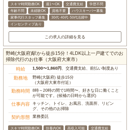
スキマ時間勤務OK
週1〜OK
交通費支給
学歴不問
年齢不問
未経験OK
資格不要
ハウスキーパー募集
家事代行スタッフ募集
30代･40代･50代活躍中
インセンティブあり
この求人の詳細を見る
野崎(大阪府)駅から徒歩15分！4LDK以上一戸建てでのお
掃除代行のお仕事（大阪府大東市）
1,500〜1,860円
、交通費支給、前払い制度あり
時給
野崎(大阪府) 徒歩15分
勤務地
（大阪府大東市付近）
8時～20時の間で1時間〜、好きな日に働くこと
勤務時間
が可能です。(候補の日時から選択)
キッチン、トイレ、お風呂、洗面所、リビン
仕事内容
グ、その他のお掃除
業務委託
契約形態
スキマ時間勤務OK
扶養内OK
高収入可能
交通費支給