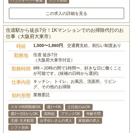
ハウスキーパー募集
シフト自由
この求人の詳細を見る
住道駅から徒歩7分！1Kマンションでのお掃除代行のお
仕事（大阪府大東市）
1,500〜1,860円
、交通費支給、前払い制度あり
時給
住道 徒歩7分
勤務地
（大阪府大東市付近）
8時～20時の間で1時間〜、好きな日に働くこと
勤務時間
が可能です。(候補の日時から選択)
キッチン、トイレ、お風呂、洗面所、リビン
仕事内容
グ、その他のお掃除
業務委託
契約形態
スキマ時間勤務OK
週1〜OK
土日祝のみOK
週2〜3日からOK
高時給
ブランクOK
年齢不問
主婦･主夫歓迎
お手伝いさんの求人
家政婦の求人
シフト自由