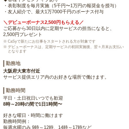
・表彰制度を毎月実施（5千円〜1万円の報奨金を授与）
・友人紹介で、最大1万7000千円のボーナス付与
＼デビューボーナス2,500円もらえる／
ご応募から30日以内に定期サービスの担当になると、
2,500円プレゼント
CaSyで新たにお仕事をスタートされる方が対象です
デビューボーナスは、定期サービスの初回実施後、翌々月末お支払い
となります
勤務地
大阪府大東市付近
サービス提供エリア内のお好きな場所で働けます。
勤務時間
平日・土日祝日いつでも歓迎
8時～20時の間で1日1時間〜
好きな曜日・時間に働けます
勤務時間例：
毎週水曜のみ 9時～12時、14時～17時など