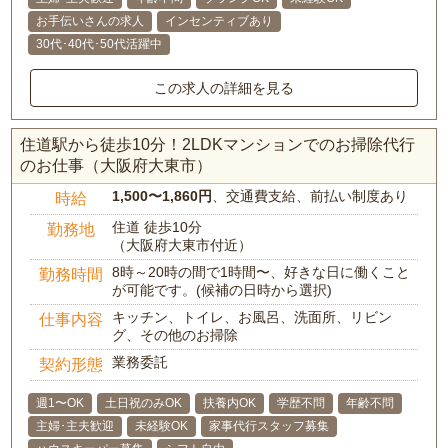
お手伝いさんの求人
インセンティブあり
30代･40代･50代活躍中
この求人の詳細を見る
住道駅から徒歩10分！2LDKマンションでのお掃除代行
のお仕事（大阪府大東市）
1,500〜1,860円
、交通費支給、前払い制度あり
時給
住道 徒歩10分
勤務地
（大阪府大東市付近）
8時～20時の間で1時間〜、好きな日に働くこと
勤務時間
が可能です。(候補の日時から選択)
キッチン、トイレ、お風呂、洗面所、リビン
仕事内容
グ、その他のお掃除
業務委託
契約形態
週1〜OK
土日祝のみOK
扶養内OK
学歴不問
年齢不問
主婦･主夫歓迎
未経験OK
家事代行スタッフ募集