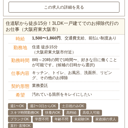
この求人の詳細を見る
住道駅から徒歩15分！3LDK一戸建てでのお掃除代行の
お仕事（大阪府東大阪市）
1,500〜1,860円
、交通費支給、前払い制度あり
時給
住道 徒歩15分
勤務地
（大阪府東大阪市付近）
8時～20時の間で1時間〜、好きな日に働くこと
勤務時間
が可能です。(候補の日時から選択)
キッチン、トイレ、お風呂、洗面所、リビン
仕事内容
グ、その他のお掃除
業務委託
契約形態
汚れている箇所をキレイにしたい
希望
週1〜OK
週2〜3日からOK
土日祝のみOK
スキマ時間勤務OK
扶養内OK
高時給
高収入可能
ブランクOK
学歴不問
年齢不問
未経験OK
家政婦の求人
直行･直帰OK