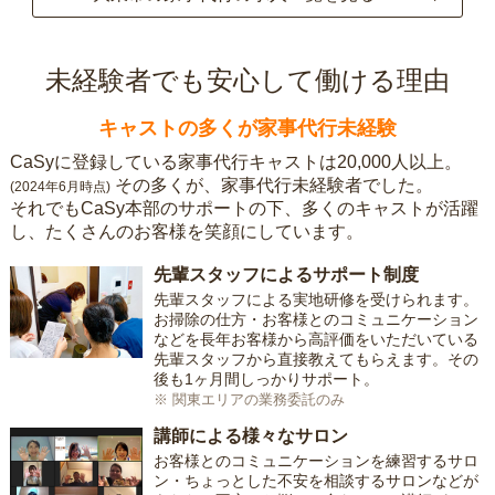
未経験者でも安心して働ける理由
キャストの多くが家事代行未経験
CaSyに登録している家事代行キャストは20,000人以上。
その多くが、家事代行未経験者でした。
(2024年6月時点)
それでもCaSy本部のサポートの下、多くのキャストが活躍
し、たくさんのお客様を笑顔にしています。
先輩スタッフによるサポート制度
先輩スタッフによる実地研修を受けられます。
お掃除の仕方・お客様とのコミュニケーション
などを長年お客様から高評価をいただいている
先輩スタッフから直接教えてもらえます。その
後も1ヶ月間しっかりサポート。
※ 関東エリアの業務委託のみ
講師による様々なサロン
お客様とのコミュニケーションを練習するサロ
ン・ちょっとした不安を相談するサロンなどが