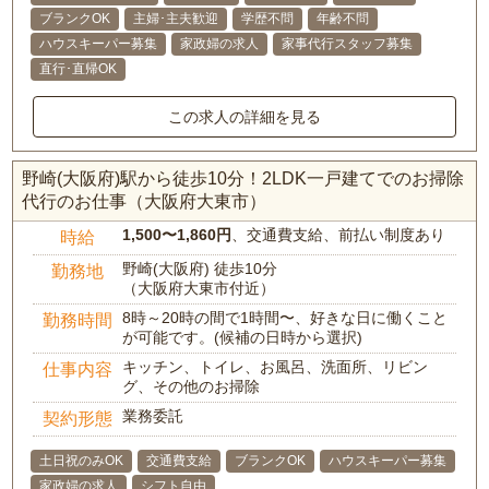
ブランクOK
主婦･主夫歓迎
学歴不問
年齢不問
ハウスキーパー募集
家政婦の求人
家事代行スタッフ募集
直行･直帰OK
この求人の詳細を見る
野崎(大阪府)駅から徒歩10分！2LDK一戸建てでのお掃除
代行のお仕事（大阪府大東市）
1,500〜1,860円
、交通費支給、前払い制度あり
時給
野崎(大阪府) 徒歩10分
勤務地
（大阪府大東市付近）
8時～20時の間で1時間〜、好きな日に働くこと
勤務時間
が可能です。(候補の日時から選択)
キッチン、トイレ、お風呂、洗面所、リビン
仕事内容
グ、その他のお掃除
業務委託
契約形態
土日祝のみOK
交通費支給
ブランクOK
ハウスキーパー募集
家政婦の求人
シフト自由