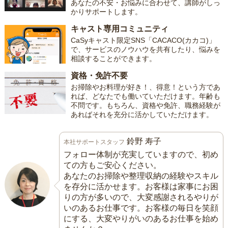
あなたの不安・お悩みに合わせて、講師がしっ
かりサポートします。
キャスト専用コミュニティ
CaSyキャスト限定SNS「CACACO(カカコ)」
で、サービスのノウハウを共有したり、悩みを
相談することができます。
資格・免許不要
お掃除やお料理が好き！、得意！という方であ
れば、どなたでも働いていただけます。年齢も
不問です。もちろん、資格や免許、職務経験が
あればそれを充分に活かしていただけます。
鈴野 寿子
本社サポートスタッフ
フォロー体制が充実していますので、初め
ての方もご安心ください。
あなたのお掃除や整理収納の経験やスキル
を存分に活かせます。お客様は家事にお困
りの方が多いので、大変感謝されるやりが
いのあるお仕事です。お客様の毎日を笑顔
にする、大変やりがいのあるお仕事を始め