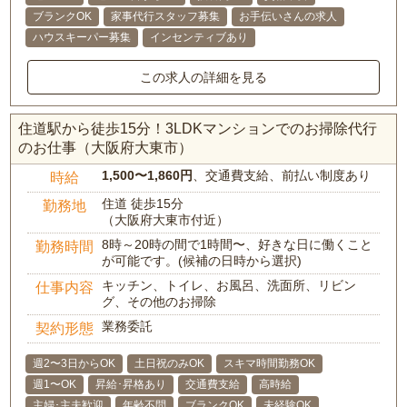
ブランクOK
家事代行スタッフ募集
お手伝いさんの求人
ハウスキーパー募集
インセンティブあり
この求人の詳細を見る
住道駅から徒歩15分！3LDKマンションでのお掃除代行
のお仕事（大阪府大東市）
1,500〜1,860円
、交通費支給、前払い制度あり
時給
住道 徒歩15分
勤務地
（大阪府大東市付近）
8時～20時の間で1時間〜、好きな日に働くこと
勤務時間
が可能です。(候補の日時から選択)
キッチン、トイレ、お風呂、洗面所、リビン
仕事内容
グ、その他のお掃除
業務委託
契約形態
週2〜3日からOK
土日祝のみOK
スキマ時間勤務OK
週1〜OK
昇給･昇格あり
交通費支給
高時給
主婦･主夫歓迎
年齢不問
ブランクOK
未経験OK