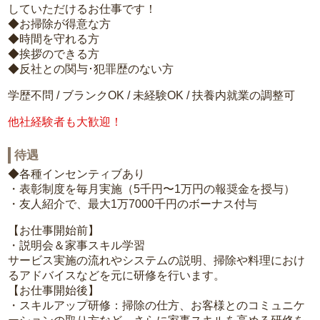
していただけるお仕事です！
◆お掃除が得意な方
◆時間を守れる方
◆挨拶のできる方
◆反社との関与･犯罪歴のない方
学歴不問 / ブランクOK / 未経験OK / 扶養内就業の調整可
他社経験者も大歓迎！
待遇
◆各種インセンティブあり
・表彰制度を毎月実施（5千円〜1万円の報奨金を授与）
・友人紹介で、最大1万7000千円のボーナス付与
【お仕事開始前】
・説明会＆家事スキル学習
サービス実施の流れやシステムの説明、掃除や料理におけ
るアドバイスなどを元に研修を行います。
【お仕事開始後】
・スキルアップ研修：掃除の仕方、お客様とのコミュニケ