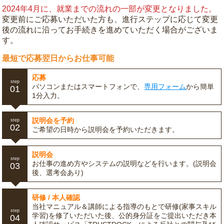
2024年4月に、就業までの流れの一部が変更となりました。
変更前にご応募いただいた方も、進行ステップに応じて変更
後の流れに沿ってお手続きを進めていただく場合がございま
す。
最短で応募翌日からお仕事可能
応募
step
パソコンまたはスマートフォンで、
専用フォーム
から簡単
01
1分入力。
説明会を予約
step
02
ご希望の日時から説明会を予約いただきます。
説明会
step
お仕事の進め方やシステムの説明などを行います。(説明会
03
後、選考会あり)
研修 / 本人確認
当社マニュアル＆講師による指導のもとで研修(家事スキル
step
学習)を修了いただいた後、公的身分証をご提出いただき本
04