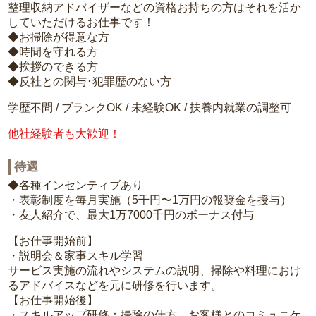
整理収納アドバイザーなどの資格お持ちの方はそれを活か
していただけるお仕事です！
◆お掃除が得意な方
◆時間を守れる方
◆挨拶のできる方
◆反社との関与･犯罪歴のない方
学歴不問 / ブランクOK / 未経験OK / 扶養内就業の調整可
他社経験者も大歓迎！
待遇
◆各種インセンティブあり
・表彰制度を毎月実施（5千円〜1万円の報奨金を授与）
・友人紹介で、最大1万7000千円のボーナス付与
【お仕事開始前】
・説明会＆家事スキル学習
サービス実施の流れやシステムの説明、掃除や料理におけ
るアドバイスなどを元に研修を行います。
【お仕事開始後】
・スキルアップ研修：掃除の仕方、お客様とのコミュニケ