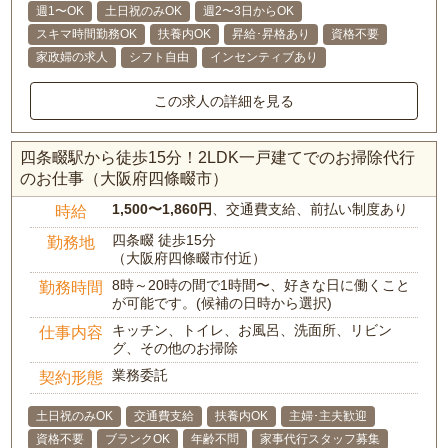
週1〜OK
土日祝のみOK
週2〜3日からOK
スキマ時間勤務OK
扶養内OK
昇給･昇格あり
資格不要
家政婦の求人
シフト自由
インセンティブあり
この求人の詳細を見る
四条畷駅から徒歩15分！2LDK一戸建てでのお掃除代行
のお仕事（大阪府四條畷市）
1,500〜1,860円
、交通費支給、前払い制度あり
時給
四条畷 徒歩15分
勤務地
（大阪府四條畷市付近）
8時～20時の間で1時間〜、好きな日に働くこと
勤務時間
が可能です。(候補の日時から選択)
キッチン、トイレ、お風呂、洗面所、リビン
仕事内容
グ、その他のお掃除
業務委託
契約形態
土日祝のみOK
交通費支給
扶養内OK
主婦･主夫歓迎
資格不要
ブランクOK
年齢不問
家事代行スタッフ募集