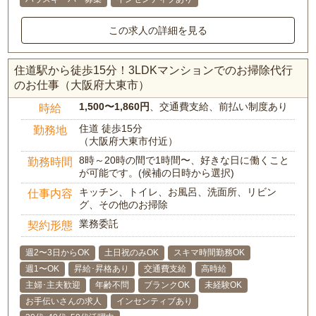
この求人の詳細を見る
住道駅から徒歩15分！3LDKマンションでのお掃除代行
のお仕事（大阪府大東市）
1,500〜1,860円
、交通費支給、前払い制度あり
時給
住道 徒歩15分
勤務地
（大阪府大東市付近）
8時～20時の間で1時間〜、好きな日に働くこと
勤務時間
が可能です。(候補の日時から選択)
キッチン、トイレ、お風呂、洗面所、リビン
仕事内容
グ、その他のお掃除
業務委託
契約形態
週2〜3日からOK
土日祝のみOK
スキマ時間勤務OK
週1〜OK
昇給･昇格あり
交通費支給
高時給
主婦･主夫歓迎
年齢不問
ブランクOK
未経験OK
お手伝いさんの求人
インセンティブあり