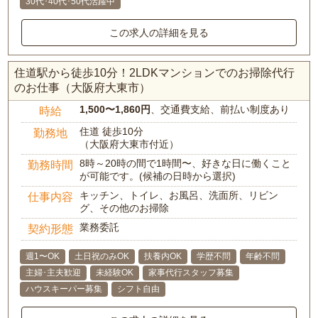
30代･40代･50代活躍中
この求人の詳細を見る
住道駅から徒歩10分！2LDKマンションでのお掃除代行
のお仕事（大阪府大東市）
1,500〜1,860円
、交通費支給、前払い制度あり
時給
住道 徒歩10分
勤務地
（大阪府大東市付近）
8時～20時の間で1時間〜、好きな日に働くこと
勤務時間
が可能です。(候補の日時から選択)
キッチン、トイレ、お風呂、洗面所、リビン
仕事内容
グ、その他のお掃除
業務委託
契約形態
週1〜OK
土日祝のみOK
扶養内OK
学歴不問
年齢不問
主婦･主夫歓迎
未経験OK
家事代行スタッフ募集
ハウスキーパー募集
シフト自由