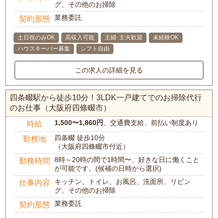
グ、その他のお掃除
業務委託
契約形態
土日祝のみOK
高収入可能
主婦･主夫歓迎
未経験OK
ハウスキーパー募集
シフト自由
この求人の詳細を見る
四条畷駅から徒歩10分！3LDK一戸建てでのお掃除代行
のお仕事（大阪府四條畷市）
1,500〜1,860円
、交通費支給、前払い制度あり
時給
四条畷 徒歩10分
勤務地
（大阪府四條畷市付近）
8時～20時の間で1時間〜、好きな日に働くこと
勤務時間
が可能です。(候補の日時から選択)
キッチン、トイレ、お風呂、洗面所、リビン
仕事内容
グ、その他のお掃除
業務委託
契約形態