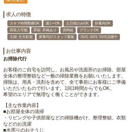
求人の特徴
スキマ時間勤務OK
週1〜OK
土日祝のみOK
扶養内OK
高収入可能
昇給･昇格あり
高時給
ブランクOK
主婦･主夫歓迎
家事代行スタッフ募集
30代･40代･50代活躍中
お仕事内容
お掃除代行
お客様のご自宅を訪問し、お風呂や洗面所のお掃除、部屋
全体の整理整頓など一般の掃除業務をお願いいたします。
掃除は、用具・洗剤を含めて、全て事前にお客様にご準備
いただいたもので行います。1回1時間からでもOK。
希望のエリアで無理なく働くことができます。
【主な作業内容】
■お部屋全体の清掃
・リビングや子供部屋などの掃除機がけ、整理整頓、衣類
などのお洗濯
■水周りのおそうじ