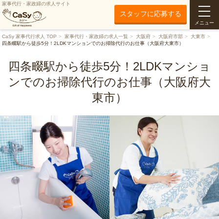
家事代行・家政婦の求人サイト
スタッフに応募する
メニュー
CaSy 家事代行求人 TOP
家事代行・家政婦の求人一覧
大阪府
大阪府市部
大東市
四条畷駅から徒歩5分！2LDKマンションでのお掃除代行のお仕事（大阪府大東市）
四条畷駅から徒歩5分！2LDKマンショ
ンでのお掃除代行のお仕事（大阪府大
東市）