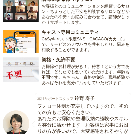
お客様とのコミュニケーションを練習するサロ
ン・ちょっとした不安を相談するサロンなどが
あなたの不安・お悩みに合わせて、講師がしっ
かりサポートします。
キャスト専用コミュニティ
CaSyキャスト限定SNS「CACACO(カカコ)」
で、サービスのノウハウを共有したり、悩みを
相談することができます。
資格・免許不要
お掃除やお料理が好き！、得意！という方であ
れば、どなたでも働いていただけます。年齢も
不問です。もちろん、資格や免許、職務経験が
あればそれを充分に活かしていただけます。
鈴野 寿子
本社サポートスタッフ
フォロー体制が充実していますので、初め
ての方もご安心ください。
あなたのお掃除や整理収納の経験やスキル
を存分に活かせます。お客様は家事にお困
りの方が多いので、大変感謝されるやりが