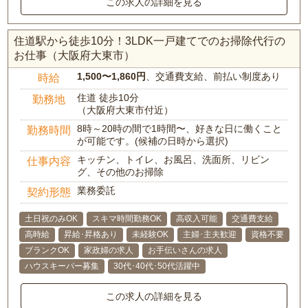
この求人の詳細を見る
住道駅から徒歩10分！3LDK一戸建てでのお掃除代行の
お仕事（大阪府大東市）
1,500〜1,860円
、交通費支給、前払い制度あり
時給
住道 徒歩10分
勤務地
（大阪府大東市付近）
8時～20時の間で1時間〜、好きな日に働くこと
勤務時間
が可能です。(候補の日時から選択)
キッチン、トイレ、お風呂、洗面所、リビン
仕事内容
グ、その他のお掃除
業務委託
契約形態
土日祝のみOK
スキマ時間勤務OK
高収入可能
交通費支給
高時給
昇給･昇格あり
未経験OK
主婦･主夫歓迎
資格不要
ブランクOK
家政婦の求人
お手伝いさんの求人
ハウスキーパー募集
30代･40代･50代活躍中
この求人の詳細を見る