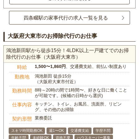
四条畷駅の家事代行の求人一覧を見る
大阪府大東市のお掃除代行のお仕事
鴻池新田駅から徒歩15分！4LDK以上一戸建てでのお掃
除代行のお仕事（大阪府大東市）
1,500〜1,860円
、交通費支給、前払い制度あり
時給
鴻池新田 徒歩15分
勤務地
（大阪府大東市付近）
8時～20時の間で1時間〜、好きな日に働くこと
勤務時間
が可能です。(候補の日時から選択)
キッチン、トイレ、お風呂、洗面所、リビン
仕事内容
グ、その他のお掃除
業務委託
契約形態
スキマ時間勤務OK
週1〜OK
交通費支給
学歴不問
年齢不問
未経験OK
資格不要
ハウスキーパー募集