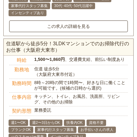
家事代行スタッフ募集
30代･40代･50代活躍中
インセンティブあり
この求人の詳細を見る
住道駅から徒歩5分！3LDKマンションでのお掃除代行の
お仕事（大阪府大東市）
1,500〜1,860円
、交通費支給、前払い制度あり
時給
住道 徒歩5分
勤務地
（大阪府大東市付近）
8時～20時の間で1時間〜、好きな日に働くこと
勤務時間
が可能です。(候補の日時から選択)
キッチン、トイレ、お風呂、洗面所、リビン
仕事内容
グ、その他のお掃除
業務委託
契約形態
週1〜OK
週2〜3日からOK
扶養内OK
資格不要
ブランクOK
家事代行スタッフ募集
お手伝いさんの求人
ハウスキーパー募集
インセンティブあり