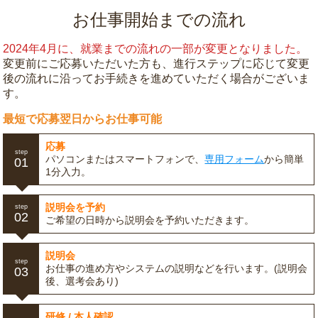
お仕事開始までの流れ
2024年4月に、就業までの流れの一部が変更となりました。
変更前にご応募いただいた方も、進行ステップに応じて変更
後の流れに沿ってお手続きを進めていただく場合がございま
す。
最短で応募翌日からお仕事可能
応募
step
パソコンまたはスマートフォンで、
専用フォーム
から簡単
01
1分入力。
説明会を予約
step
02
ご希望の日時から説明会を予約いただきます。
説明会
step
お仕事の進め方やシステムの説明などを行います。(説明会
03
後、選考会あり)
研修 / 本人確認