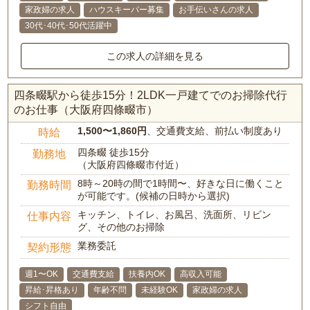
家政婦の求人
ハウスキーパー募集
お手伝いさんの求人
30代･40代･50代活躍中
この求人の詳細を見る
四条畷駅から徒歩15分！2LDK一戸建てでのお掃除代行
のお仕事（大阪府四條畷市）
1,500〜1,860円
、交通費支給、前払い制度あり
時給
四条畷 徒歩15分
勤務地
（大阪府四條畷市付近）
8時～20時の間で1時間〜、好きな日に働くこと
勤務時間
が可能です。(候補の日時から選択)
キッチン、トイレ、お風呂、洗面所、リビン
仕事内容
グ、その他のお掃除
業務委託
契約形態
週1〜OK
交通費支給
扶養内OK
高収入可能
昇給･昇格あり
年齢不問
未経験OK
家政婦の求人
シフト自由