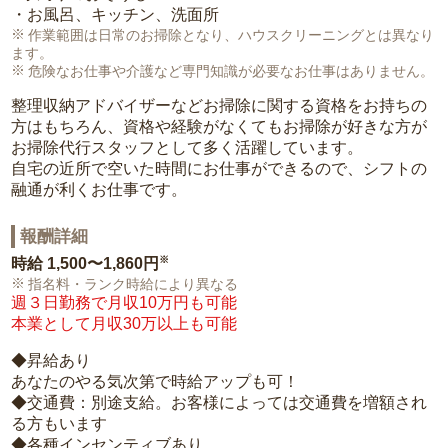
・お風呂、キッチン、洗面所
作業範囲は日常のお掃除となり、ハウスクリーニングとは異なり
ます。
危険なお仕事や介護など専門知識が必要なお仕事はありません。
整理収納アドバイザーなどお掃除に関する資格をお持ちの
方はもちろん、資格や経験がなくてもお掃除が好きな方が
お掃除代行スタッフとして多く活躍しています。
自宅の近所で空いた時間にお仕事ができるので、シフトの
融通が利くお仕事です。
報酬詳細
※
時給
1,500〜1,860円
指名料・ランク時給により異なる
週３日勤務で月収10万円も可能
本業として月収30万以上も可能
◆昇給あり
あなたのやる気次第で時給アップも可！
◆交通費：別途支給。お客様によっては交通費を増額され
る方もいます
◆各種インセンティブあり