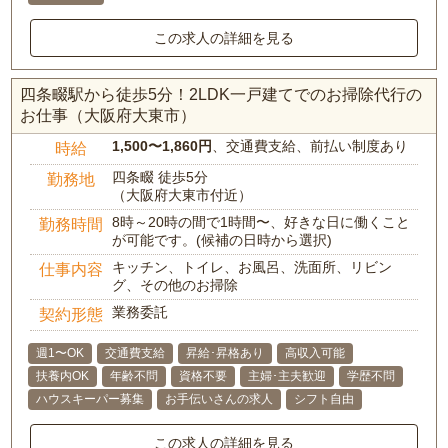
この求人の詳細を見る
四条畷駅から徒歩5分！2LDK一戸建てでのお掃除代行の
お仕事（大阪府大東市）
1,500〜1,860円
、交通費支給、前払い制度あり
時給
四条畷 徒歩5分
勤務地
（大阪府大東市付近）
8時～20時の間で1時間〜、好きな日に働くこと
勤務時間
が可能です。(候補の日時から選択)
キッチン、トイレ、お風呂、洗面所、リビン
仕事内容
グ、その他のお掃除
業務委託
契約形態
週1〜OK
交通費支給
昇給･昇格あり
高収入可能
扶養内OK
年齢不問
資格不要
主婦･主夫歓迎
学歴不問
ハウスキーパー募集
お手伝いさんの求人
シフト自由
この求人の詳細を見る