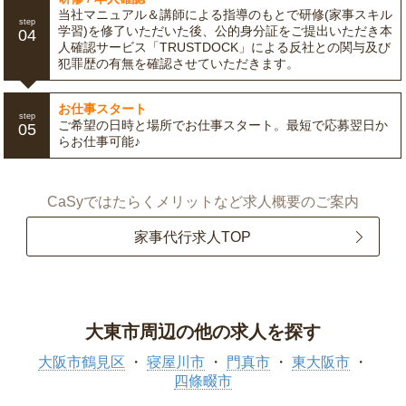
当社マニュアル＆講師による指導のもとで研修(家事スキル
step
学習)を修了いただいた後、公的身分証をご提出いただき本
04
人確認サービス「TRUSTDOCK」による反社との関与及び
犯罪歴の有無を確認させていただきます。
お仕事スタート
step
ご希望の日時と場所でお仕事スタート。最短で応募翌日か
05
らお仕事可能♪
CaSyではたらくメリットなど求人概要のご案内
家事代行求人TOP
大東市周辺の他の求人を探す
大阪市鶴見区
寝屋川市
門真市
東大阪市
四條畷市