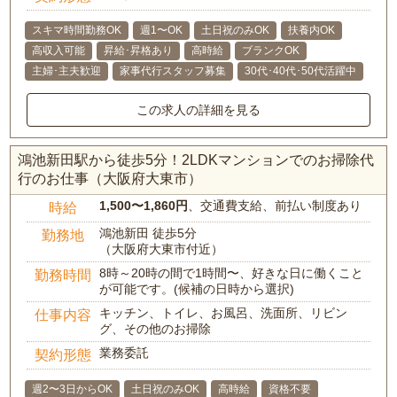
スキマ時間勤務OK
週1〜OK
土日祝のみOK
扶養内OK
高収入可能
昇給･昇格あり
高時給
ブランクOK
主婦･主夫歓迎
家事代行スタッフ募集
30代･40代･50代活躍中
この求人の詳細を見る
鴻池新田駅から徒歩5分！2LDKマンションでのお掃除代
行のお仕事（大阪府大東市）
1,500〜1,860円
、交通費支給、前払い制度あり
時給
鴻池新田 徒歩5分
勤務地
（大阪府大東市付近）
8時～20時の間で1時間〜、好きな日に働くこと
勤務時間
が可能です。(候補の日時から選択)
キッチン、トイレ、お風呂、洗面所、リビン
仕事内容
グ、その他のお掃除
業務委託
契約形態
週2〜3日からOK
土日祝のみOK
高時給
資格不要