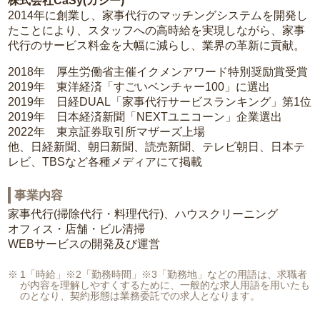
株式会社CaSy(カジー)
2014年に創業し、家事代行のマッチングシステムを開発し
たことにより、スタッフへの高時給を実現しながら、家事
代行のサービス料金を大幅に減らし、業界の革新に貢献。
2018年 厚生労働省主催イクメンアワード特別奨励賞受賞
2019年 東洋経済「すごいベンチャー100」に選出
2019年 日経DUAL「家事代行サービスランキング」第1位
2019年 日本経済新聞「NEXTユニコーン」企業選出
2022年 東京証券取引所マザーズ上場
他、日経新聞、朝日新聞、読売新聞、テレビ朝日、日本テ
レビ、TBSなど各種メディアにて掲載
事業内容
家事代行(掃除代行・料理代行)、ハウスクリーニング
オフィス・店舗・ビル清掃
WEBサービスの開発及び運営
1「時給」※2「勤務時間」※3「勤務地」などの用語は、求職者
が内容を理解しやすくするために、一般的な求人用語を用いたも
のとなり、契約形態は業務委託での求人となります。