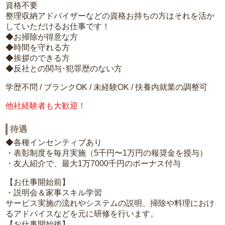
資格不要
整理収納アドバイザーなどの資格お持ちの方はそれを活か
していただけるお仕事です！
◆お掃除が得意な方
◆時間を守れる方
◆挨拶のできる方
◆反社との関与･犯罪歴のない方
学歴不問 / ブランクOK / 未経験OK / 扶養内就業の調整可
他社経験者も大歓迎！
待遇
◆各種インセンティブあり
・表彰制度を毎月実施（5千円〜1万円の報奨金を授与）
・友人紹介で、最大1万7000千円のボーナス付与
【お仕事開始前】
・説明会＆家事スキル学習
サービス実施の流れやシステムの説明、掃除や料理におけ
るアドバイスなどを元に研修を行います。
【お仕事開始後】