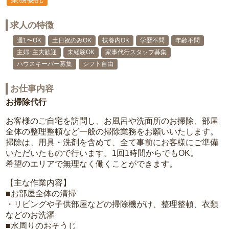
求人の特徴
週1〜OK
土日祝のみOK
扶養内OK
学歴不問
年齢不問
主婦･主夫歓迎
未経験OK
家事代行スタッフ募集
ハウスキーパー募集
シフト自由
お仕事内容
お掃除代行
お客様のご自宅を訪問し、お風呂や洗面所のお掃除、部屋
全体の整理整頓など一般の掃除業務をお願いいたします。
掃除は、用具・洗剤を含めて、全て事前にお客様にご準備
いただいたもので行います。1回1時間からでもOK。
希望のエリアで無理なく働くことができます。
【主な作業内容】
■お部屋全体の清掃
・リビングや子供部屋などの掃除機がけ、整理整頓、衣類
などのお洗濯
■水周りのおそうじ