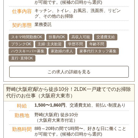
が可能です。(候補の日時から選択)
キッチン、トイレ、お風呂、洗面所、リビン
仕事内容
グ、その他のお掃除
業務委託
契約形態
スキマ時間勤務OK
扶養内OK
高収入可能
交通費支給
ブランクOK
主婦･主夫歓迎
学歴不問
年齢不問
ハウスキーパー募集
家政婦の求人
家事代行スタッフ募集
直行･直帰OK
この求人の詳細を見る
野崎(大阪府)駅から徒歩10分！2LDK一戸建てでのお掃除
代行のお仕事（大阪府大東市）
1,500〜1,860円
、交通費支給、前払い制度あり
時給
野崎(大阪府) 徒歩10分
勤務地
（大阪府大東市付近）
8時～20時の間で1時間〜、好きな日に働くこと
勤務時間
が可能です。(候補の日時から選択)