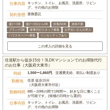
キッチン、トイレ、お風呂、洗面所、リビン
仕事内容
グ、その他のお掃除
業務委託
契約形態
週1〜OK
週2〜3日からOK
扶養内OK
資格不要
ブランクOK
家事代行スタッフ募集
お手伝いさんの求人
ハウスキーパー募集
インセンティブあり
この求人の詳細を見る
住道駅から徒歩15分！3LDKマンションでのお掃除代行
のお仕事（大阪府大東市）
1,500〜1,860円
、交通費支給、前払い制度あり
時給
住道 徒歩15分
勤務地
（大阪府大東市付近）
8時～20時の間で1時間〜、好きな日に働くこと
勤務時間
が可能です。(候補の日時から選択)
キッチン、トイレ、お風呂、洗面所、リビン
仕事内容
グ、その他のお掃除