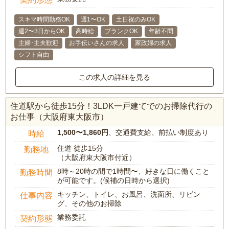
スキマ時間勤務OK
週1〜OK
土日祝のみOK
週2〜3日からOK
高時給
ブランクOK
年齢不問
主婦･主夫歓迎
お手伝いさんの求人
家政婦の求人
シフト自由
この求人の詳細を見る
住道駅から徒歩15分！3LDK一戸建てでのお掃除代行の
お仕事（大阪府東大阪市）
1,500〜1,860円
、交通費支給、前払い制度あり
時給
住道 徒歩15分
勤務地
（大阪府東大阪市付近）
8時～20時の間で1時間〜、好きな日に働くこと
勤務時間
が可能です。(候補の日時から選択)
キッチン、トイレ、お風呂、洗面所、リビン
仕事内容
グ、その他のお掃除
業務委託
契約形態