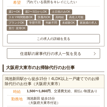
汚れている箇所をキレイにしたい
希望
週1〜OK
週2〜3日からOK
土日祝のみOK
スキマ時間勤務OK
扶養内OK
高時給
高収入可能
ブランクOK
学歴不問
年齢不問
未経験OK
家政婦の求人
直行･直帰OK
この求人の詳細を見る
住道駅の家事代行の求人一覧を見る
大阪府大東市のお掃除代行のお仕事
鴻池新田駅から徒歩15分！4LDK以上一戸建てでのお掃
除代行のお仕事（大阪府大東市）
1,500〜1,860円
、交通費支給、前払い制度あり
時給
鴻池新田 徒歩15分
勤務地
（大阪府大東市付近）