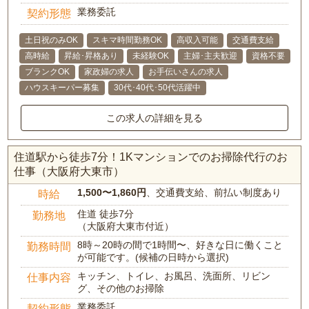
業務委託
契約形態
土日祝のみOK
スキマ時間勤務OK
高収入可能
交通費支給
高時給
昇給･昇格あり
未経験OK
主婦･主夫歓迎
資格不要
ブランクOK
家政婦の求人
お手伝いさんの求人
ハウスキーパー募集
30代･40代･50代活躍中
この求人の詳細を見る
住道駅から徒歩7分！1Kマンションでのお掃除代行のお
仕事（大阪府大東市）
1,500〜1,860円
、交通費支給、前払い制度あり
時給
住道 徒歩7分
勤務地
（大阪府大東市付近）
8時～20時の間で1時間〜、好きな日に働くこと
勤務時間
が可能です。(候補の日時から選択)
キッチン、トイレ、お風呂、洗面所、リビン
仕事内容
グ、その他のお掃除
業務委託
契約形態