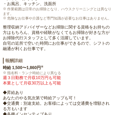
・お風呂、キッチン、洗面所
作業範囲は日常のお掃除となり、ハウスクリーニングとは異なり
ます。
危険なお仕事や介護など専門知識が必要なお仕事はありません。
整理収納アドバイザーなどお掃除に関する資格をお持ちの
方はもちろん、資格や経験がなくてもお掃除が好きな方が
お掃除代行スタッフとして多く活躍しています。
自宅の近所で空いた時間にお仕事ができるので、シフトの
融通が利くお仕事です。
報酬詳細
※
時給
1,500〜1,860円
指名料・ランク時給により異なる
週３日勤務で月収10万円も可能
本業として月収30万以上も可能
◆昇給あり
あなたのやる気次第で時給アップも可！
◆交通費：別途支給。お客様によっては交通費を増額され
る方もいます
◆各種インセンティブあり