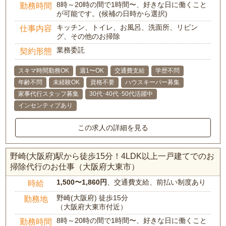
8時～20時の間で1時間〜、好きな日に働くこと
勤務時間
が可能です。(候補の日時から選択)
キッチン、トイレ、お風呂、洗面所、リビン
仕事内容
グ、その他のお掃除
業務委託
契約形態
スキマ時間勤務OK
週1〜OK
交通費支給
学歴不問
年齢不問
未経験OK
資格不要
ハウスキーパー募集
家事代行スタッフ募集
30代･40代･50代活躍中
インセンティブあり
この求人の詳細を見る
野崎(大阪府)駅から徒歩15分！4LDK以上一戸建てでのお
掃除代行のお仕事（大阪府大東市）
1,500〜1,860円
、交通費支給、前払い制度あり
時給
野崎(大阪府) 徒歩15分
勤務地
（大阪府大東市付近）
8時～20時の間で1時間〜、好きな日に働くこと
勤務時間