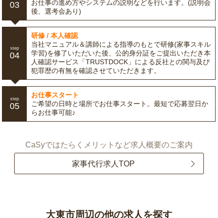
お仕事の進め方やシステムの説明などを行います。(説明会
03
後、選考会あり)
研修 / 本人確認
当社マニュアル＆講師による指導のもとで研修(家事スキル
step
学習)を修了いただいた後、公的身分証をご提出いただき本
04
人確認サービス「TRUSTDOCK」による反社との関与及び
犯罪歴の有無を確認させていただきます。
お仕事スタート
step
ご希望の日時と場所でお仕事スタート。最短で応募翌日か
05
らお仕事可能♪
CaSyではたらくメリットなど求人概要のご案内
家事代行求人TOP
大東市周辺の他の求人を探す