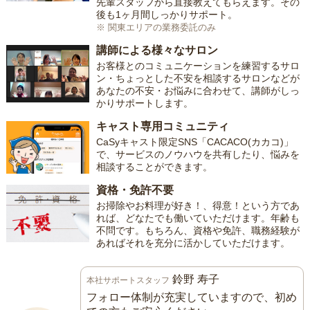
先輩スタッフから直接教えてもらえます。その
後も1ヶ月間しっかりサポート。
※ 関東エリアの業務委託のみ
講師による様々なサロン
お客様とのコミュニケーションを練習するサロ
ン・ちょっとした不安を相談するサロンなどが
あなたの不安・お悩みに合わせて、講師がしっ
かりサポートします。
キャスト専用コミュニティ
CaSyキャスト限定SNS「CACACO(カカコ)」
で、サービスのノウハウを共有したり、悩みを
相談することができます。
資格・免許不要
お掃除やお料理が好き！、得意！という方であ
れば、どなたでも働いていただけます。年齢も
不問です。もちろん、資格や免許、職務経験が
あればそれを充分に活かしていただけます。
鈴野 寿子
本社サポートスタッフ
フォロー体制が充実していますので、初め