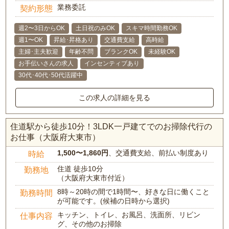
業務委託
契約形態
週2〜3日からOK
土日祝のみOK
スキマ時間勤務OK
週1〜OK
昇給･昇格あり
交通費支給
高時給
主婦･主夫歓迎
年齢不問
ブランクOK
未経験OK
お手伝いさんの求人
インセンティブあり
30代･40代･50代活躍中
この求人の詳細を見る
住道駅から徒歩10分！3LDK一戸建てでのお掃除代行の
お仕事（大阪府大東市）
1,500〜1,860円
、交通費支給、前払い制度あり
時給
住道 徒歩10分
勤務地
（大阪府大東市付近）
8時～20時の間で1時間〜、好きな日に働くこと
勤務時間
が可能です。(候補の日時から選択)
キッチン、トイレ、お風呂、洗面所、リビン
仕事内容
グ、その他のお掃除