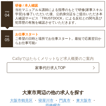
研修 / 本人確認
当社マニュアル＆講師による指導のもとで研修(家事スキル
step
学習)を修了いただいた後、公的身分証をご提出いただき本
04
人確認サービス「TRUSTDOCK」による反社との関与及び
犯罪歴の有無を確認させていただきます。
お仕事スタート
step
ご希望の日時と場所でお仕事スタート。最短で応募翌日か
05
らお仕事可能♪
CaSyではたらくメリットなど求人概要のご案内
家事代行求人TOP
大東市周辺の他の求人を探す
大阪市鶴見区
寝屋川市
門真市
東大阪市
四條畷市