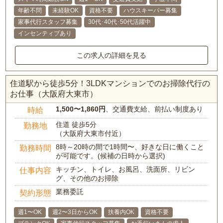
年齢不問
未経験OK
資格不要
ハウスキーパー募集
家事代行スタッフ募集
30代･40代･50代活躍中
インセンティブあり
この求人の詳細を見る
住道駅から徒歩5分！3LDKマンションでのお掃除代行の
お仕事（大阪府大東市）
1,500〜1,860円
、交通費支給、前払い制度あり
時給
住道 徒歩5分
勤務地
（大阪府大東市付近）
8時～20時の間で1時間〜、好きな日に働くこと
勤務時間
が可能です。(候補の日時から選択)
キッチン、トイレ、お風呂、洗面所、リビン
仕事内容
グ、その他のお掃除
業務委託
契約形態
週1〜OK
週2〜3日からOK
扶養内OK
資格不要