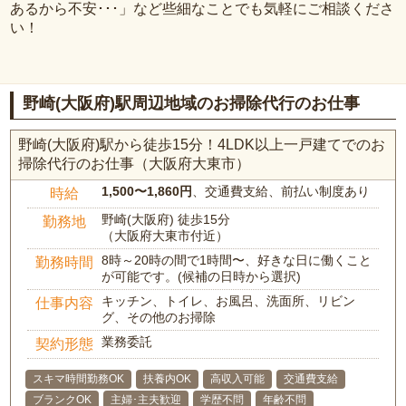
あるから不安･･･」など些細なことでも気軽にご相談くださ
い！
野崎(大阪府)駅周辺地域のお掃除代行のお仕事
野崎(大阪府)駅から徒歩15分！4LDK以上一戸建てでのお
掃除代行のお仕事（大阪府大東市）
1,500〜1,860円
、交通費支給、前払い制度あり
時給
野崎(大阪府) 徒歩15分
勤務地
（大阪府大東市付近）
8時～20時の間で1時間〜、好きな日に働くこと
勤務時間
が可能です。(候補の日時から選択)
キッチン、トイレ、お風呂、洗面所、リビン
仕事内容
グ、その他のお掃除
業務委託
契約形態
スキマ時間勤務OK
扶養内OK
高収入可能
交通費支給
ブランクOK
主婦･主夫歓迎
学歴不問
年齢不問