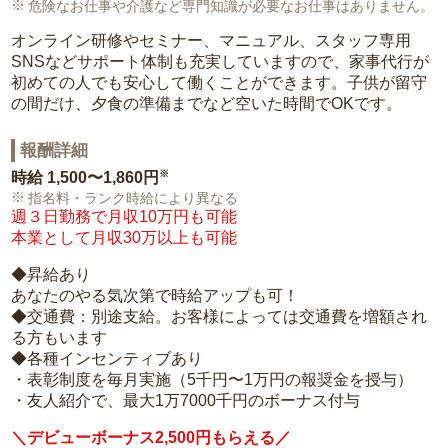
危険なお仕事や介護など専門知識が必要なお仕事はありません。
オンライン研修やセミナー、マニュアル、スタッフ専用
SNSなどサポート体制も充実していますので、家事代行が
初めての人でも安心して働くことができます。子供が留守
の間だけ、夕食の準備までなど空いた時間でOKです。
報酬詳細
※
時給
1,500〜1,860円
指名料・ランク時給により異なる
週３日勤務で月収10万円も可能
本業として月収30万以上も可能
◆昇給あり
あなたのやる気次第で時給アップも可！
◆交通費：別途支給。お客様によっては交通費を増額され
る方もいます
◆各種インセンティブあり
・表彰制度を毎月実施（5千円〜1万円の報奨金を授与）
・友人紹介で、最大1万7000千円のボーナス付与
＼デビューボーナス2,500円もらえる／