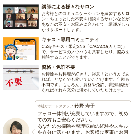
講師による様々なサロン
お客様とのコミュニケーションを練習するサロ
ン・ちょっとした不安を相談するサロンなどが
あなたの不安・お悩みに合わせて、講師がしっ
かりサポートします。
キャスト専用コミュニティ
CaSyキャスト限定SNS「CACACO(カカコ)」
で、サービスのノウハウを共有したり、悩みを
相談することができます。
資格・免許不要
お掃除やお料理が好き！、得意！という方であ
れば、どなたでも働いていただけます。年齢も
不問です。もちろん、資格や免許、職務経験が
あればそれを充分に活かしていただけます。
鈴野 寿子
本社サポートスタッフ
フォロー体制が充実していますので、初め
ての方もご安心ください。
あなたのお掃除や整理収納の経験やスキル
を存分に活かせます。お客様は家事にお困