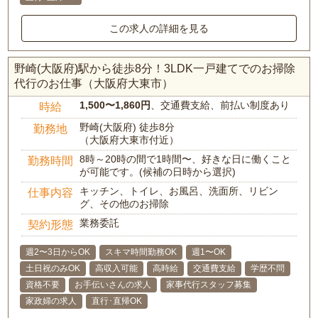
この求人の詳細を見る
野崎(大阪府)駅から徒歩8分！3LDK一戸建てでのお掃除
代行のお仕事（大阪府大東市）
1,500〜1,860円
、交通費支給、前払い制度あり
時給
野崎(大阪府) 徒歩8分
勤務地
（大阪府大東市付近）
8時～20時の間で1時間〜、好きな日に働くこと
勤務時間
が可能です。(候補の日時から選択)
キッチン、トイレ、お風呂、洗面所、リビン
仕事内容
グ、その他のお掃除
業務委託
契約形態
週2〜3日からOK
スキマ時間勤務OK
週1〜OK
土日祝のみOK
高収入可能
高時給
交通費支給
学歴不問
資格不要
お手伝いさんの求人
家事代行スタッフ募集
家政婦の求人
直行･直帰OK