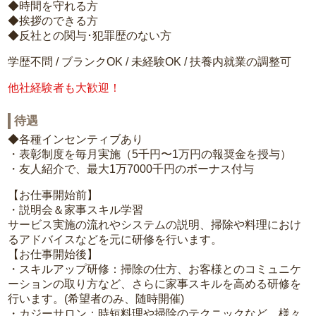
◆時間を守れる方
◆挨拶のできる方
◆反社との関与･犯罪歴のない方
学歴不問 / ブランクOK / 未経験OK / 扶養内就業の調整可
他社経験者も大歓迎！
待遇
◆各種インセンティブあり
・表彰制度を毎月実施（5千円〜1万円の報奨金を授与）
・友人紹介で、最大1万7000千円のボーナス付与
【お仕事開始前】
・説明会＆家事スキル学習
サービス実施の流れやシステムの説明、掃除や料理におけ
るアドバイスなどを元に研修を行います。
【お仕事開始後】
・スキルアップ研修：掃除の仕方、お客様とのコミュニケ
ーションの取り方など、さらに家事スキルを高める研修を
行います。(希望者のみ、随時開催)
・カジーサロン：時短料理や掃除のテクニックなど、様々