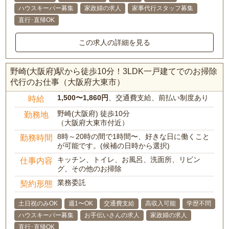
ハウスキーパー募集
家政婦の求人
家事代行スタッフ募集
直行･直帰OK
この求人の詳細を見る
野崎(大阪府)駅から徒歩10分！3LDK一戸建てでのお掃除
代行のお仕事（大阪府大東市）
1,500〜1,860円
、交通費支給、前払い制度あり
時給
野崎(大阪府) 徒歩10分
勤務地
（大阪府大東市付近）
8時～20時の間で1時間〜、好きな日に働くこと
勤務時間
が可能です。(候補の日時から選択)
キッチン、トイレ、お風呂、洗面所、リビン
仕事内容
グ、その他のお掃除
業務委託
契約形態
土日祝のみOK
週1〜OK
交通費支給
高収入可能
学歴不問
ハウスキーパー募集
お手伝いさんの求人
家政婦の求人
直行･直帰OK