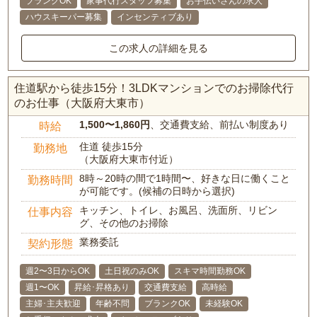
ブランクOK
家事代行スタッフ募集
お手伝いさんの求人
ハウスキーパー募集
インセンティブあり
この求人の詳細を見る
住道駅から徒歩15分！3LDKマンションでのお掃除代行
のお仕事（大阪府大東市）
1,500〜1,860円
、交通費支給、前払い制度あり
時給
住道 徒歩15分
勤務地
（大阪府大東市付近）
8時～20時の間で1時間〜、好きな日に働くこと
勤務時間
が可能です。(候補の日時から選択)
キッチン、トイレ、お風呂、洗面所、リビン
仕事内容
グ、その他のお掃除
業務委託
契約形態
週2〜3日からOK
土日祝のみOK
スキマ時間勤務OK
週1〜OK
昇給･昇格あり
交通費支給
高時給
主婦･主夫歓迎
年齢不問
ブランクOK
未経験OK