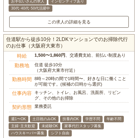
お手伝いさんの求人
インセンティブあり
30代･40代･50代活躍中
この求人の詳細を見る
住道駅から徒歩10分！2LDKマンションでのお掃除代行
のお仕事（大阪府大東市）
1,500〜1,860円
、交通費支給、前払い制度あり
時給
住道 徒歩10分
勤務地
（大阪府大東市付近）
8時～20時の間で1時間〜、好きな日に働くこと
勤務時間
が可能です。(候補の日時から選択)
キッチン、トイレ、お風呂、洗面所、リビン
仕事内容
グ、その他のお掃除
業務委託
契約形態
週1〜OK
土日祝のみOK
扶養内OK
学歴不問
年齢不問
主婦･主夫歓迎
未経験OK
家事代行スタッフ募集
ハウスキーパー募集
シフト自由