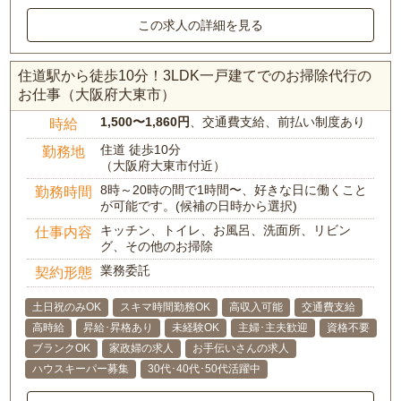
この求人の詳細を見る
住道駅から徒歩10分！3LDK一戸建てでのお掃除代行の
お仕事（大阪府大東市）
1,500〜1,860円
、交通費支給、前払い制度あり
時給
住道 徒歩10分
勤務地
（大阪府大東市付近）
8時～20時の間で1時間〜、好きな日に働くこと
勤務時間
が可能です。(候補の日時から選択)
キッチン、トイレ、お風呂、洗面所、リビン
仕事内容
グ、その他のお掃除
業務委託
契約形態
土日祝のみOK
スキマ時間勤務OK
高収入可能
交通費支給
高時給
昇給･昇格あり
未経験OK
主婦･主夫歓迎
資格不要
ブランクOK
家政婦の求人
お手伝いさんの求人
ハウスキーパー募集
30代･40代･50代活躍中