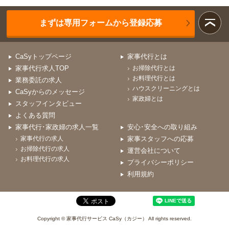
まずは専用フォームから登録応募
CaSyトップページ
家事代行とは
家事代行求人TOP
お掃除代行とは
お料理代行とは
業務委託の求人
ハウスクリーニングとは
CaSyからのメッセージ
家政婦とは
スタッフインタビュー
よくある質問
家事代行･家政婦の求人一覧
安心･安全への取り組み
家事代行の求人
家事スタッフへの応募
お掃除代行の求人
運営会社について
お料理代行の求人
プライバシーポリシー
利用規約
Copyright © 家事代行サービス CaSy（カジー） All rights reserved.