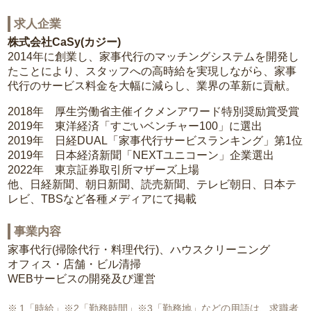
求人企業
株式会社CaSy(カジー)
2014年に創業し、家事代行のマッチングシステムを開発し
たことにより、スタッフへの高時給を実現しながら、家事
代行のサービス料金を大幅に減らし、業界の革新に貢献。
2018年 厚生労働省主催イクメンアワード特別奨励賞受賞
2019年 東洋経済「すごいベンチャー100」に選出
2019年 日経DUAL「家事代行サービスランキング」第1位
2019年 日本経済新聞「NEXTユニコーン」企業選出
2022年 東京証券取引所マザーズ上場
他、日経新聞、朝日新聞、読売新聞、テレビ朝日、日本テ
レビ、TBSなど各種メディアにて掲載
事業内容
家事代行(掃除代行・料理代行)、ハウスクリーニング
オフィス・店舗・ビル清掃
WEBサービスの開発及び運営
1「時給」※2「勤務時間」※3「勤務地」などの用語は、求職者