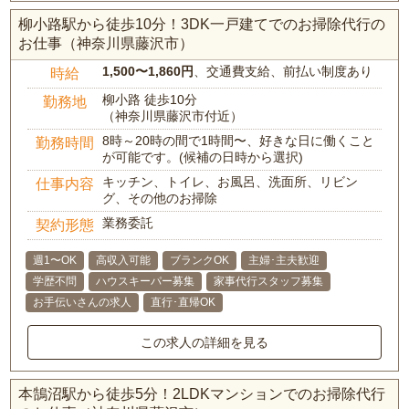
柳小路駅から徒歩10分！3DK一戸建てでのお掃除代行の
お仕事（神奈川県藤沢市）
1,500〜1,860円
、交通費支給、前払い制度あり
時給
柳小路 徒歩10分
勤務地
（神奈川県藤沢市付近）
8時～20時の間で1時間〜、好きな日に働くこと
勤務時間
が可能です。(候補の日時から選択)
キッチン、トイレ、お風呂、洗面所、リビン
仕事内容
グ、その他のお掃除
業務委託
契約形態
週1〜OK
高収入可能
ブランクOK
主婦･主夫歓迎
学歴不問
ハウスキーパー募集
家事代行スタッフ募集
お手伝いさんの求人
直行･直帰OK
この求人の詳細を見る
本鵠沼駅から徒歩5分！2LDKマンションでのお掃除代行