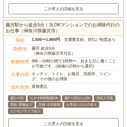
この求人の詳細を見る
藤沢駅から徒歩5分！3LDKマンションでのお掃除代行の
お仕事（神奈川県藤沢市）
1,500〜1,860円
、交通費支給、前払い制度あり
時給
藤沢 徒歩5分
勤務地
（神奈川県藤沢市付近）
8時～20時の間で1時間〜、好きな日に働くこと
勤務時間
が可能です。(候補の日時から選択)
キッチン、トイレ、お風呂、洗面所、リビン
仕事内容
グ、その他のお掃除
業務委託
契約形態
週1〜OK
スキマ時間勤務OK
週2〜3日からOK
高収入可能
昇給･昇格あり
主婦･主夫歓迎
お手伝いさんの求人
インセンティブあり
この求人の詳細を見る