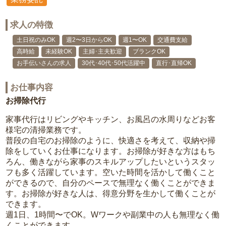
求人の特徴
土日祝のみOK
週2〜3日からOK
週1〜OK
交通費支給
高時給
未経験OK
主婦･主夫歓迎
ブランクOK
お手伝いさんの求人
30代･40代･50代活躍中
直行･直帰OK
お仕事内容
お掃除代行
家事代行はリビングやキッチン、お風呂の水周りなどお客
様宅の清掃業務です。
普段の自宅のお掃除のように、快適さを考えて、収納や掃
除をしていくお仕事になります。お掃除が好きな方はもち
ろん、働きながら家事のスキルアップしたいというスタッ
フも多く活躍しています。空いた時間を活かして働くこと
ができるので、自分のペースで無理なく働くことができま
す。お掃除が好きな人は、得意分野を生かして働くことが
できます。
週1日、1時間〜でOK。Wワークや副業中の人も無理なく働
くことができます。