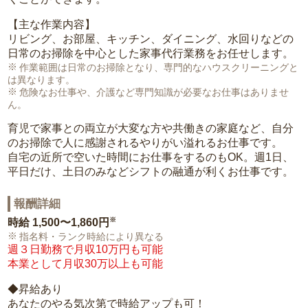
【主な作業内容】
リビング、お部屋、キッチン、ダイニング、水回りなどの
日常のお掃除を中心とした家事代行業務をお任せします。
作業範囲は日常のお掃除となり、専門的なハウスクリーニングと
は異なります。
危険なお仕事や、介護など専門知識が必要なお仕事はありませ
ん。
育児で家事との両立が大変な方や共働きの家庭など、自分
のお掃除で人に感謝されるやりがい溢れるお仕事です。
自宅の近所で空いた時間にお仕事をするのもOK。週1日、
平日だけ、土日のみなどシフトの融通が利くお仕事です。
報酬詳細
※
時給
1,500〜1,860円
指名料・ランク時給により異なる
週３日勤務で月収10万円も可能
本業として月収30万以上も可能
◆昇給あり
あなたのやる気次第で時給アップも可！