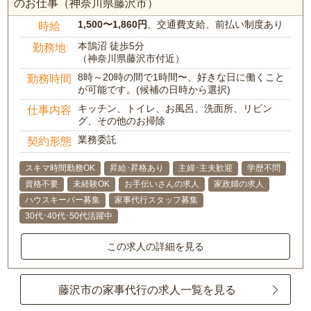
のお仕事（神奈川県藤沢市）
1,500〜1,860円
、交通費支給、前払い制度あり
時給
本鵠沼 徒歩5分
勤務地
（神奈川県藤沢市付近）
8時～20時の間で1時間〜、好きな日に働くこと
勤務時間
が可能です。(候補の日時から選択)
キッチン、トイレ、お風呂、洗面所、リビン
仕事内容
グ、その他のお掃除
業務委託
契約形態
スキマ時間勤務OK
昇給･昇格あり
主婦･主夫歓迎
学歴不問
資格不要
未経験OK
お手伝いさんの求人
家政婦の求人
ハウスキーパー募集
家事代行スタッフ募集
30代･40代･50代活躍中
この求人の詳細を見る
藤沢市の家事代行の求人一覧を見る