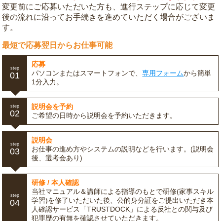
変更前にご応募いただいた方も、進行ステップに応じて変更
後の流れに沿ってお手続きを進めていただく場合がございま
す。
最短で応募翌日からお仕事可能
応募
step
パソコンまたはスマートフォンで、
専用フォーム
から簡単
01
1分入力。
説明会を予約
step
02
ご希望の日時から説明会を予約いただきます。
説明会
step
お仕事の進め方やシステムの説明などを行います。(説明会
03
後、選考会あり)
研修 / 本人確認
当社マニュアル＆講師による指導のもとで研修(家事スキル
step
学習)を修了いただいた後、公的身分証をご提出いただき本
04
人確認サービス「TRUSTDOCK」による反社との関与及び
犯罪歴の有無を確認させていただきます。