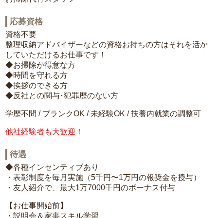
応募資格
資格不要
整理収納アドバイザーなどの資格お持ちの方はそれを活か
していただけるお仕事です！
◆お掃除が得意な方
◆時間を守れる方
◆挨拶のできる方
◆反社との関与･犯罪歴のない方
学歴不問 / ブランクOK / 未経験OK / 扶養内就業の調整可
他社経験者も大歓迎！
待遇
◆各種インセンティブあり
・表彰制度を毎月実施（5千円〜1万円の報奨金を授与）
・友人紹介で、最大1万7000千円のボーナス付与
【お仕事開始前】
・説明会＆家事スキル学習