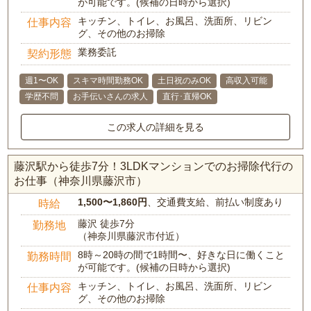
が可能です。(候補の日時から選択)
キッチン、トイレ、お風呂、洗面所、リビン
仕事内容
グ、その他のお掃除
業務委託
契約形態
週1〜OK
スキマ時間勤務OK
土日祝のみOK
高収入可能
学歴不問
お手伝いさんの求人
直行･直帰OK
この求人の詳細を見る
藤沢駅から徒歩7分！3LDKマンションでのお掃除代行の
お仕事（神奈川県藤沢市）
1,500〜1,860円
、交通費支給、前払い制度あり
時給
藤沢 徒歩7分
勤務地
（神奈川県藤沢市付近）
8時～20時の間で1時間〜、好きな日に働くこと
勤務時間
が可能です。(候補の日時から選択)
キッチン、トイレ、お風呂、洗面所、リビン
仕事内容
グ、その他のお掃除