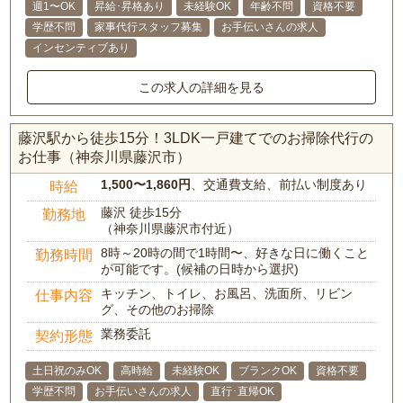
週1〜OK
昇給･昇格あり
未経験OK
年齢不問
資格不要
学歴不問
家事代行スタッフ募集
お手伝いさんの求人
インセンティブあり
この求人の詳細を見る
藤沢駅から徒歩15分！3LDK一戸建てでのお掃除代行の
お仕事（神奈川県藤沢市）
1,500〜1,860円
、交通費支給、前払い制度あり
時給
藤沢 徒歩15分
勤務地
（神奈川県藤沢市付近）
8時～20時の間で1時間〜、好きな日に働くこと
勤務時間
が可能です。(候補の日時から選択)
キッチン、トイレ、お風呂、洗面所、リビン
仕事内容
グ、その他のお掃除
業務委託
契約形態
土日祝のみOK
高時給
未経験OK
ブランクOK
資格不要
学歴不問
お手伝いさんの求人
直行･直帰OK