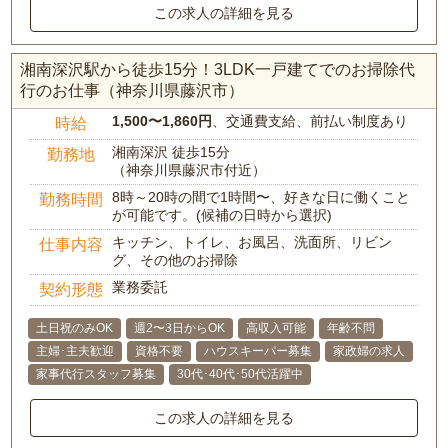
この求人の詳細を見る
湘南深沢駅から徒歩15分！3LDK一戸建てでのお掃除代
行のお仕事（神奈川県藤沢市）
1,500〜1,860円
、交通費支給、前払い制度あり
時給
湘南深沢 徒歩15分
勤務地
（神奈川県藤沢市付近）
8時～20時の間で1時間〜、好きな日に働くこと
勤務時間
が可能です。(候補の日時から選択)
キッチン、トイレ、お風呂、洗面所、リビン
仕事内容
グ、その他のお掃除
業務委託
契約形態
土日祝のみOK
週2〜3日からOK
高収入可能
年齢不問
主婦･主夫歓迎
資格不要
ハウスキーパー募集
家政婦の求人
家事代行スタッフ募集
30代･40代･50代活躍中
この求人の詳細を見る