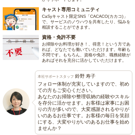
キャスト専用コミュニティ
CaSyキャスト限定SNS「CACACO(カカコ)」
で、サービスのノウハウを共有したり、悩みを
相談することができます。
資格・免許不要
お掃除やお料理が好き！、得意！という方であ
れば、どなたでも働いていただけます。年齢も
不問です。もちろん、資格や免許、職務経験が
あればそれを充分に活かしていただけます。
鈴野 寿子
本社サポートスタッフ
フォロー体制が充実していますので、初め
ての方もご安心ください。
あなたのお掃除や整理収納の経験やスキル
を存分に活かせます。お客様は家事にお困
りの方が多いので、大変感謝されるやりが
いのあるお仕事です。お客様の毎日を笑顔
にする、大変やりがいのあるお仕事を始め
ませんか？