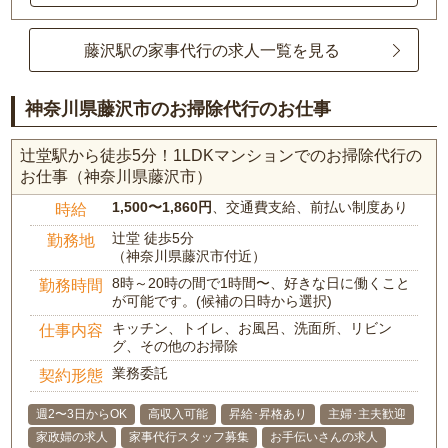
藤沢駅の家事代行の求人一覧を見る
神奈川県藤沢市のお掃除代行のお仕事
辻堂駅から徒歩5分！1LDKマンションでのお掃除代行の
お仕事（神奈川県藤沢市）
1,500〜1,860円
、交通費支給、前払い制度あり
時給
辻堂 徒歩5分
勤務地
（神奈川県藤沢市付近）
8時～20時の間で1時間〜、好きな日に働くこと
勤務時間
が可能です。(候補の日時から選択)
キッチン、トイレ、お風呂、洗面所、リビン
仕事内容
グ、その他のお掃除
業務委託
契約形態
週2〜3日からOK
高収入可能
昇給･昇格あり
主婦･主夫歓迎
家政婦の求人
家事代行スタッフ募集
お手伝いさんの求人