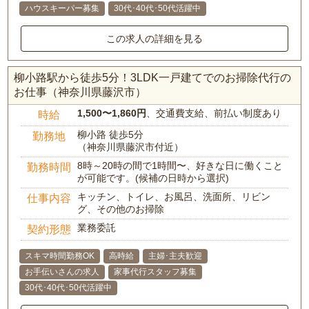
ハウスキーパー募集
30代･40代･50代活躍中
この求人の詳細を見る
柳小路駅から徒歩5分！3LDK一戸建てでのお掃除代行の
お仕事（神奈川県藤沢市）
1,500〜1,860円
、交通費支給、前払い制度あり
時給
柳小路 徒歩5分
勤務地
（神奈川県藤沢市付近）
8時～20時の間で1時間〜、好きな日に働くこと
勤務時間
が可能です。(候補の日時から選択)
キッチン、トイレ、お風呂、洗面所、リビン
仕事内容
グ、その他のお掃除
業務委託
契約形態
スキマ時間勤務OK
高時給
主婦･主夫歓迎
お手伝いさんの求人
家事代行スタッフ募集
30代･40代･50代活躍中