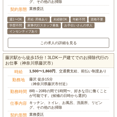
グ、その他のお掃除
業務委託
契約形態
週1〜OK
昇給･昇格あり
未経験OK
年齢不問
資格不要
学歴不問
家事代行スタッフ募集
お手伝いさんの求人
インセンティブあり
この求人の詳細を見る
藤沢駅から徒歩15分！3LDK一戸建てでのお掃除代行の
お仕事（神奈川県藤沢市）
1,500〜1,860円
、交通費支給、前払い制度あり
時給
藤沢 徒歩15分
勤務地
（神奈川県藤沢市付近）
8時～20時の間で1時間〜、好きな日に働くこと
勤務時間
が可能です。(候補の日時から選択)
キッチン、トイレ、お風呂、洗面所、リビン
仕事内容
グ、その他のお掃除
業務委託
契約形態