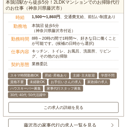
本鵠沼駅から徒歩5分！2LDKマンションでのお掃除代行
のお仕事（神奈川県藤沢市）
1,500〜1,860円
、交通費支給、前払い制度あり
時給
本鵠沼 徒歩5分
勤務地
（神奈川県藤沢市付近）
8時～20時の間で1時間〜、好きな日に働くこと
勤務時間
が可能です。(候補の日時から選択)
キッチン、トイレ、お風呂、洗面所、リビン
仕事内容
グ、その他のお掃除
業務委託
契約形態
スキマ時間勤務OK
昇給･昇格あり
主婦･主夫歓迎
学歴不問
資格不要
未経験OK
お手伝いさんの求人
家政婦の求人
ハウスキーパー募集
家事代行スタッフ募集
30代･40代･50代活躍中
この求人の詳細を見る
藤沢市の家事代行の求人一覧を見る