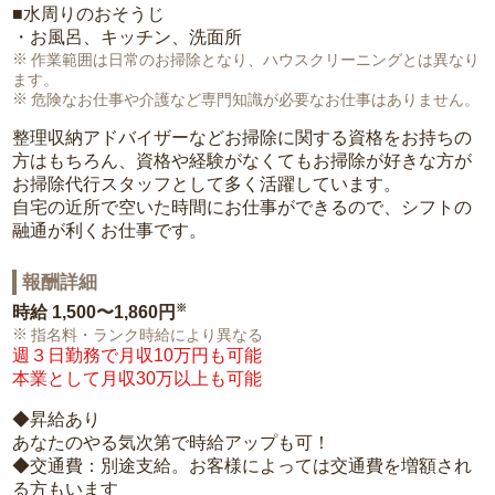
■水周りのおそうじ
・お風呂、キッチン、洗面所
作業範囲は日常のお掃除となり、ハウスクリーニングとは異なり
ます。
危険なお仕事や介護など専門知識が必要なお仕事はありません。
整理収納アドバイザーなどお掃除に関する資格をお持ちの
方はもちろん、資格や経験がなくてもお掃除が好きな方が
お掃除代行スタッフとして多く活躍しています。
自宅の近所で空いた時間にお仕事ができるので、シフトの
融通が利くお仕事です。
報酬詳細
※
時給
1,500〜1,860円
指名料・ランク時給により異なる
週３日勤務で月収10万円も可能
本業として月収30万以上も可能
◆昇給あり
あなたのやる気次第で時給アップも可！
◆交通費：別途支給。お客様によっては交通費を増額され
る方もいます