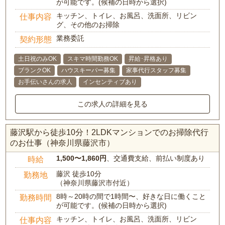
が可能です。(候補の日時から選択)
キッチン、トイレ、お風呂、洗面所、リビン
仕事内容
グ、その他のお掃除
業務委託
契約形態
土日祝のみOK
スキマ時間勤務OK
昇給･昇格あり
ブランクOK
ハウスキーパー募集
家事代行スタッフ募集
お手伝いさんの求人
インセンティブあり
この求人の詳細を見る
藤沢駅から徒歩10分！2LDKマンションでのお掃除代行
のお仕事（神奈川県藤沢市）
1,500〜1,860円
、交通費支給、前払い制度あり
時給
藤沢 徒歩10分
勤務地
（神奈川県藤沢市付近）
8時～20時の間で1時間〜、好きな日に働くこと
勤務時間
が可能です。(候補の日時から選択)
キッチン、トイレ、お風呂、洗面所、リビン
仕事内容