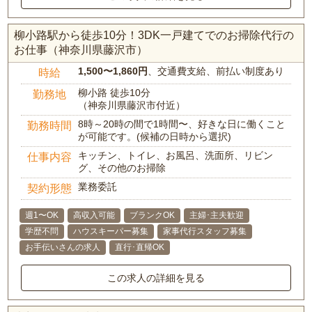
柳小路駅から徒歩10分！3DK一戸建てでのお掃除代行の
お仕事（神奈川県藤沢市）
1,500〜1,860円
、交通費支給、前払い制度あり
時給
柳小路 徒歩10分
勤務地
（神奈川県藤沢市付近）
8時～20時の間で1時間〜、好きな日に働くこと
勤務時間
が可能です。(候補の日時から選択)
キッチン、トイレ、お風呂、洗面所、リビン
仕事内容
グ、その他のお掃除
業務委託
契約形態
週1〜OK
高収入可能
ブランクOK
主婦･主夫歓迎
学歴不問
ハウスキーパー募集
家事代行スタッフ募集
お手伝いさんの求人
直行･直帰OK
この求人の詳細を見る