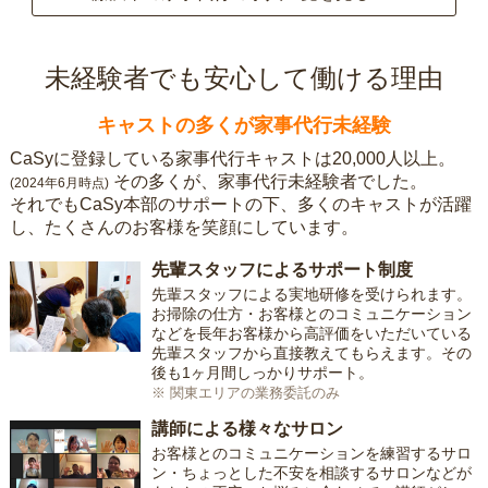
未経験者でも安心して働ける理由
キャストの多くが家事代行未経験
CaSyに登録している家事代行キャストは20,000人以上。
その多くが、家事代行未経験者でした。
(2024年6月時点)
それでもCaSy本部のサポートの下、多くのキャストが活躍
し、たくさんのお客様を笑顔にしています。
先輩スタッフによるサポート制度
先輩スタッフによる実地研修を受けられます。
お掃除の仕方・お客様とのコミュニケーション
などを長年お客様から高評価をいただいている
先輩スタッフから直接教えてもらえます。その
後も1ヶ月間しっかりサポート。
※ 関東エリアの業務委託のみ
講師による様々なサロン
お客様とのコミュニケーションを練習するサロ
ン・ちょっとした不安を相談するサロンなどが