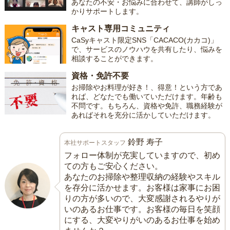
あなたの不安・お悩みに合わせて、講師がしっ
かりサポートします。
キャスト専用コミュニティ
CaSyキャスト限定SNS「CACACO(カカコ)」
で、サービスのノウハウを共有したり、悩みを
相談することができます。
資格・免許不要
お掃除やお料理が好き！、得意！という方であ
れば、どなたでも働いていただけます。年齢も
不問です。もちろん、資格や免許、職務経験が
あればそれを充分に活かしていただけます。
鈴野 寿子
本社サポートスタッフ
フォロー体制が充実していますので、初め
ての方もご安心ください。
あなたのお掃除や整理収納の経験やスキル
を存分に活かせます。お客様は家事にお困
りの方が多いので、大変感謝されるやりが
いのあるお仕事です。お客様の毎日を笑顔
にする、大変やりがいのあるお仕事を始め