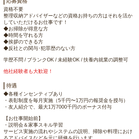
応募資格
資格不要
整理収納アドバイザーなどの資格お持ちの方はそれを活か
していただけるお仕事です！
◆お掃除が得意な方
◆時間を守れる方
◆挨拶のできる方
◆反社との関与･犯罪歴のない方
学歴不問 / ブランクOK / 未経験OK / 扶養内就業の調整可
他社経験者も大歓迎！
待遇
◆各種インセンティブあり
・表彰制度を毎月実施（5千円〜1万円の報奨金を授与）
・友人紹介で、最大1万7000千円のボーナス付与
【お仕事開始前】
・説明会＆家事スキル学習
サービス実施の流れやシステムの説明、掃除や料理におけ
るアドバイスなどを元に研修を行います。