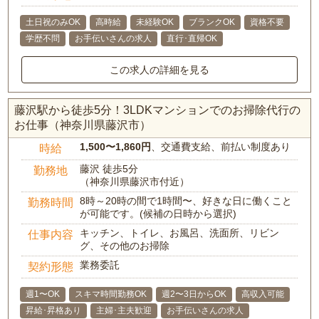
土日祝のみOK
高時給
未経験OK
ブランクOK
資格不要
学歴不問
お手伝いさんの求人
直行･直帰OK
この求人の詳細を見る
藤沢駅から徒歩5分！3LDKマンションでのお掃除代行の
お仕事（神奈川県藤沢市）
1,500〜1,860円
、交通費支給、前払い制度あり
時給
藤沢 徒歩5分
勤務地
（神奈川県藤沢市付近）
8時～20時の間で1時間〜、好きな日に働くこと
勤務時間
が可能です。(候補の日時から選択)
キッチン、トイレ、お風呂、洗面所、リビン
仕事内容
グ、その他のお掃除
業務委託
契約形態
週1〜OK
スキマ時間勤務OK
週2〜3日からOK
高収入可能
昇給･昇格あり
主婦･主夫歓迎
お手伝いさんの求人