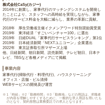
株式会社CaSy(カジー)
2014年に創業し、家事代行のマッチングシステムを開発し
たことにより、スタッフへの高時給を実現しながら、家事
代行のサービス料金を大幅に減らし、業界の革新に貢献。
2018年 厚生労働省主催イクメンアワード特別奨励賞受賞
2019年 東洋経済「すごいベンチャー100」に選出
2019年 日経DUAL「家事代行サービスランキング」第1位
2019年 日本経済新聞「NEXTユニコーン」企業選出
2022年 東京証券取引所マザーズ上場
他、日経新聞、朝日新聞、読売新聞、テレビ朝日、日本テ
レビ、TBSなど各種メディアにて掲載
事業内容
家事代行(掃除代行・料理代行)、ハウスクリーニング
オフィス・店舗・ビル清掃
WEBサービスの開発及び運営
1「時給」※2「勤務時間」※3「勤務地」などの用語は、求職者
が内容を理解しやすくするために、一般的な求人用語を用いたも
のとなり、契約形態は業務委託での求人となります。