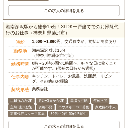
この求人の詳細を見る
湘南深沢駅から徒歩15分！3LDK一戸建てでのお掃除代
行のお仕事（神奈川県藤沢市）
1,500〜1,860円
、交通費支給、前払い制度あり
時給
湘南深沢 徒歩15分
勤務地
（神奈川県藤沢市付近）
8時～20時の間で1時間〜、好きな日に働くこと
勤務時間
が可能です。(候補の日時から選択)
キッチン、トイレ、お風呂、洗面所、リビン
仕事内容
グ、その他のお掃除
業務委託
契約形態
土日祝のみOK
週2〜3日からOK
高収入可能
年齢不問
主婦･主夫歓迎
資格不要
ハウスキーパー募集
家政婦の求人
家事代行スタッフ募集
30代･40代･50代活躍中
この求人の詳細を見る