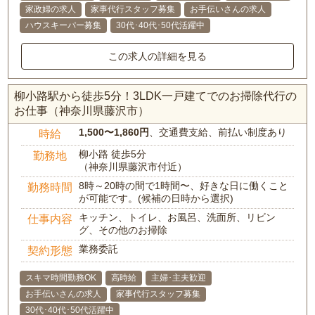
家政婦の求人
家事代行スタッフ募集
お手伝いさんの求人
ハウスキーパー募集
30代･40代･50代活躍中
この求人の詳細を見る
柳小路駅から徒歩5分！3LDK一戸建てでのお掃除代行の
お仕事（神奈川県藤沢市）
1,500〜1,860円
、交通費支給、前払い制度あり
時給
柳小路 徒歩5分
勤務地
（神奈川県藤沢市付近）
8時～20時の間で1時間〜、好きな日に働くこと
勤務時間
が可能です。(候補の日時から選択)
キッチン、トイレ、お風呂、洗面所、リビン
仕事内容
グ、その他のお掃除
業務委託
契約形態
スキマ時間勤務OK
高時給
主婦･主夫歓迎
お手伝いさんの求人
家事代行スタッフ募集
30代･40代･50代活躍中