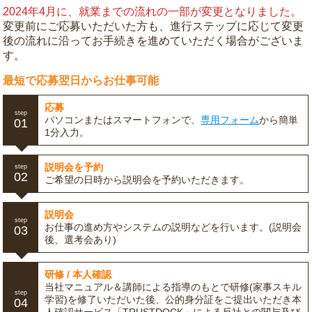
2024年4月に、就業までの流れの一部が変更となりました。
変更前にご応募いただいた方も、進行ステップに応じて変更
後の流れに沿ってお手続きを進めていただく場合がございま
す。
最短で応募翌日からお仕事可能
応募
step
パソコンまたはスマートフォンで、
専用フォーム
から簡単
01
1分入力。
説明会を予約
step
02
ご希望の日時から説明会を予約いただきます。
説明会
step
お仕事の進め方やシステムの説明などを行います。(説明会
03
後、選考会あり)
研修 / 本人確認
当社マニュアル＆講師による指導のもとで研修(家事スキル
step
学習)を修了いただいた後、公的身分証をご提出いただき本
04