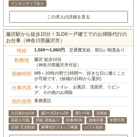
インセンティブあり
この求人の詳細を見る
藤沢駅から徒歩10分！3LDK一戸建てでのお掃除代行の
お仕事（神奈川県藤沢市）
1,500〜1,860円
、交通費支給、前払い制度あり
時給
藤沢 徒歩10分
勤務地
（神奈川県藤沢市付近）
8時～20時の間で1時間〜、好きな日に働くこと
勤務時間
が可能です。(候補の日時から選択)
キッチン、トイレ、お風呂、洗面所、リビン
仕事内容
グ、その他のお掃除
業務委託
契約形態
土日祝のみOK
週2〜3日からOK
週1〜OK
高時給
高収入可能
昇給･昇格あり
扶養内OK
資格不要
学歴不問
主婦･主夫歓迎
家事代行スタッフ募集
シフト自由