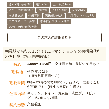
週2〜3日からOK
週1〜OK
土日祝のみOK
スキマ時間勤務OK
高時給
高収入可能
扶養内OK
交通費支給
年齢不問
家政婦の求人
お手伝いさんの求人
ハウスキーパー募集
家事代行スタッフ募集
30代･40代･50代活躍中
この求人の詳細を見る
朝霞駅から徒歩15分！1LDKマンションでのお掃除代行
のお仕事（埼玉県朝霞市）
1,500〜1,860円
、交通費支給、前払い制度あり
時給
朝霞 徒歩15分
勤務地
（埼玉県朝霞市付近）
8時～20時の間で1時間〜、好きな日に働くこと
勤務時間
が可能です。(候補の日時から選択)
キッチン、トイレ、お風呂、洗面所、リビン
仕事内容
グ、その他のお掃除
業務委託
契約形態