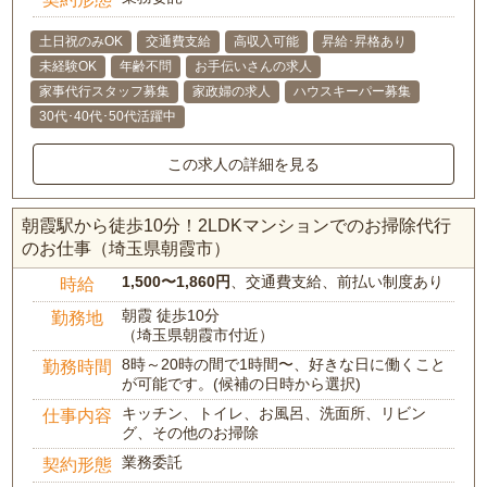
土日祝のみOK
交通費支給
高収入可能
昇給･昇格あり
未経験OK
年齢不問
お手伝いさんの求人
家事代行スタッフ募集
家政婦の求人
ハウスキーパー募集
30代･40代･50代活躍中
この求人の詳細を見る
朝霞駅から徒歩10分！2LDKマンションでのお掃除代行
のお仕事（埼玉県朝霞市）
1,500〜1,860円
、交通費支給、前払い制度あり
時給
朝霞 徒歩10分
勤務地
（埼玉県朝霞市付近）
8時～20時の間で1時間〜、好きな日に働くこと
勤務時間
が可能です。(候補の日時から選択)
キッチン、トイレ、お風呂、洗面所、リビン
仕事内容
グ、その他のお掃除
業務委託
契約形態