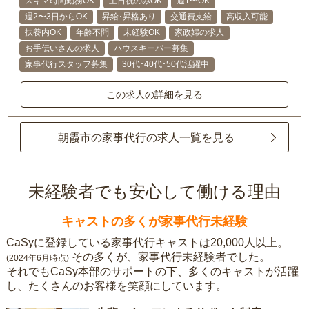
スキマ時間勤務OK
土日祝のみOK
週1〜OK
週2〜3日からOK
昇給･昇格あり
交通費支給
高収入可能
扶養内OK
年齢不問
未経験OK
家政婦の求人
お手伝いさんの求人
ハウスキーパー募集
家事代行スタッフ募集
30代･40代･50代活躍中
この求人の詳細を見る
朝霞市の家事代行の求人一覧を見る
未経験者でも安心して働ける理由
キャストの多くが家事代行未経験
CaSyに登録している家事代行キャストは20,000人以上。
その多くが、家事代行未経験者でした。
(2024年6月時点)
それでもCaSy本部のサポートの下、多くのキャストが活躍
し、たくさんのお客様を笑顔にしています。