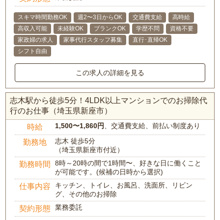
スキマ時間勤務OK
週2〜3日からOK
交通費支給
高時給
高収入可能
未経験OK
ブランクOK
学歴不問
資格不要
家政婦の求人
家事代行スタッフ募集
直行･直帰OK
シフト自由
この求人の詳細を見る
志木駅から徒歩5分！4LDK以上マンションでのお掃除代
行のお仕事（埼玉県新座市）
1,500〜1,860円
、交通費支給、前払い制度あり
時給
志木 徒歩5分
勤務地
（埼玉県新座市付近）
8時～20時の間で1時間〜、好きな日に働くこと
勤務時間
が可能です。(候補の日時から選択)
キッチン、トイレ、お風呂、洗面所、リビン
仕事内容
グ、その他のお掃除
業務委託
契約形態