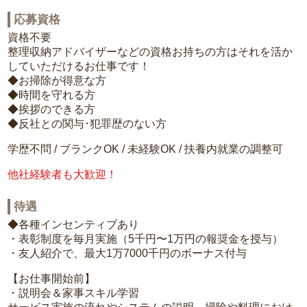
応募資格
資格不要
整理収納アドバイザーなどの資格お持ちの方はそれを活か
していただけるお仕事です！
◆お掃除が得意な方
◆時間を守れる方
◆挨拶のできる方
◆反社との関与･犯罪歴のない方
学歴不問 / ブランクOK / 未経験OK / 扶養内就業の調整可
他社経験者も大歓迎！
待遇
◆各種インセンティブあり
・表彰制度を毎月実施（5千円〜1万円の報奨金を授与）
・友人紹介で、最大1万7000千円のボーナス付与
【お仕事開始前】
・説明会＆家事スキル学習