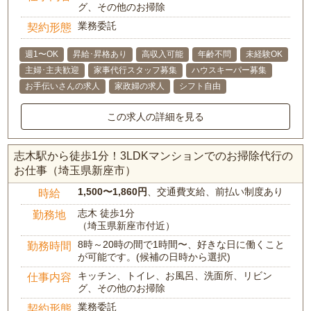
グ、その他のお掃除
業務委託
契約形態
週1〜OK
昇給･昇格あり
高収入可能
年齢不問
未経験OK
主婦･主夫歓迎
家事代行スタッフ募集
ハウスキーパー募集
お手伝いさんの求人
家政婦の求人
シフト自由
この求人の詳細を見る
志木駅から徒歩1分！3LDKマンションでのお掃除代行の
お仕事（埼玉県新座市）
1,500〜1,860円
、交通費支給、前払い制度あり
時給
志木 徒歩1分
勤務地
（埼玉県新座市付近）
8時～20時の間で1時間〜、好きな日に働くこと
勤務時間
が可能です。(候補の日時から選択)
キッチン、トイレ、お風呂、洗面所、リビン
仕事内容
グ、その他のお掃除
業務委託
契約形態