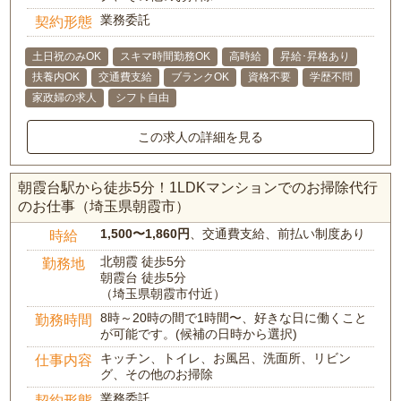
業務委託
契約形態
土日祝のみOK
スキマ時間勤務OK
高時給
昇給･昇格あり
扶養内OK
交通費支給
ブランクOK
資格不要
学歴不問
家政婦の求人
シフト自由
この求人の詳細を見る
朝霞台駅から徒歩5分！1LDKマンションでのお掃除代行
のお仕事（埼玉県朝霞市）
1,500〜1,860円
、交通費支給、前払い制度あり
時給
北朝霞 徒歩5分
勤務地
朝霞台 徒歩5分
（埼玉県朝霞市付近）
8時～20時の間で1時間〜、好きな日に働くこと
勤務時間
が可能です。(候補の日時から選択)
キッチン、トイレ、お風呂、洗面所、リビン
仕事内容
グ、その他のお掃除
業務委託
契約形態