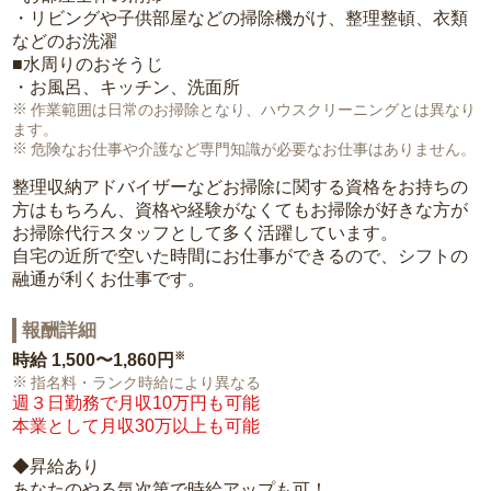
・リビングや子供部屋などの掃除機がけ、整理整頓、衣類
などのお洗濯
■水周りのおそうじ
・お風呂、キッチン、洗面所
作業範囲は日常のお掃除となり、ハウスクリーニングとは異なり
ます。
危険なお仕事や介護など専門知識が必要なお仕事はありません。
整理収納アドバイザーなどお掃除に関する資格をお持ちの
方はもちろん、資格や経験がなくてもお掃除が好きな方が
お掃除代行スタッフとして多く活躍しています。
自宅の近所で空いた時間にお仕事ができるので、シフトの
融通が利くお仕事です。
報酬詳細
※
時給
1,500〜1,860円
指名料・ランク時給により異なる
週３日勤務で月収10万円も可能
本業として月収30万以上も可能
◆昇給あり
あなたのやる気次第で時給アップも可！