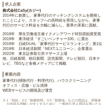
求人企業
株式会社CaSy(カジー)
2014年に創業し、家事代行のマッチングシステムを開発し
たことにより、スタッフへの高時給を実現しながら、家事
代行のサービス料金を大幅に減らし、業界の革新に貢献。
2018年 厚生労働省主催イクメンアワード特別奨励賞受賞
2019年 東洋経済「すごいベンチャー100」に選出
2019年 日経DUAL「家事代行サービスランキング」第1位
2019年 日本経済新聞「NEXTユニコーン」企業選出
2022年 東京証券取引所マザーズ上場
他、日経新聞、朝日新聞、読売新聞、テレビ朝日、日本テ
レビ、TBSなど各種メディアにて掲載
事業内容
家事代行(掃除代行・料理代行)、ハウスクリーニング
オフィス・店舗・ビル清掃
WEBサービスの開発及び運営
1「時給」※2「勤務時間」※3「勤務地」などの用語は、求職者
が内容を理解しやすくするために、一般的な求人用語を用いたも