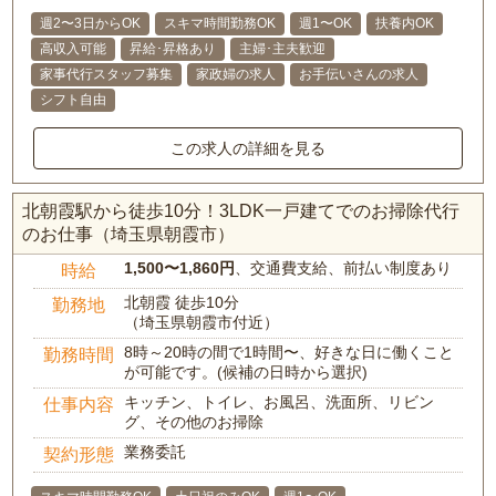
週2〜3日からOK
スキマ時間勤務OK
週1〜OK
扶養内OK
高収入可能
昇給･昇格あり
主婦･主夫歓迎
家事代行スタッフ募集
家政婦の求人
お手伝いさんの求人
シフト自由
この求人の詳細を見る
北朝霞駅から徒歩10分！3LDK一戸建てでのお掃除代行
のお仕事（埼玉県朝霞市）
1,500〜1,860円
、交通費支給、前払い制度あり
時給
北朝霞 徒歩10分
勤務地
（埼玉県朝霞市付近）
8時～20時の間で1時間〜、好きな日に働くこと
勤務時間
が可能です。(候補の日時から選択)
キッチン、トイレ、お風呂、洗面所、リビン
仕事内容
グ、その他のお掃除
業務委託
契約形態