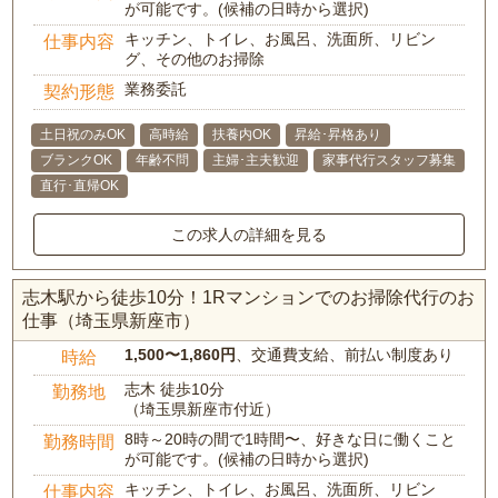
が可能です。(候補の日時から選択)
キッチン、トイレ、お風呂、洗面所、リビン
仕事内容
グ、その他のお掃除
業務委託
契約形態
土日祝のみOK
高時給
扶養内OK
昇給･昇格あり
ブランクOK
年齢不問
主婦･主夫歓迎
家事代行スタッフ募集
直行･直帰OK
この求人の詳細を見る
志木駅から徒歩10分！1Rマンションでのお掃除代行のお
仕事（埼玉県新座市）
1,500〜1,860円
、交通費支給、前払い制度あり
時給
志木 徒歩10分
勤務地
（埼玉県新座市付近）
8時～20時の間で1時間〜、好きな日に働くこと
勤務時間
が可能です。(候補の日時から選択)
キッチン、トイレ、お風呂、洗面所、リビン
仕事内容