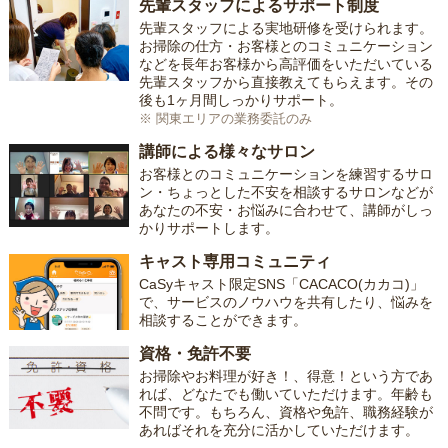
先輩スタッフによるサポート制度
先輩スタッフによる実地研修を受けられます。
お掃除の仕方・お客様とのコミュニケーション
などを長年お客様から高評価をいただいている
先輩スタッフから直接教えてもらえます。その
後も1ヶ月間しっかりサポート。
※ 関東エリアの業務委託のみ
講師による様々なサロン
お客様とのコミュニケーションを練習するサロ
ン・ちょっとした不安を相談するサロンなどが
あなたの不安・お悩みに合わせて、講師がしっ
かりサポートします。
キャスト専用コミュニティ
CaSyキャスト限定SNS「CACACO(カカコ)」
で、サービスのノウハウを共有したり、悩みを
相談することができます。
資格・免許不要
お掃除やお料理が好き！、得意！という方であ
れば、どなたでも働いていただけます。年齢も
不問です。もちろん、資格や免許、職務経験が
あればそれを充分に活かしていただけます。