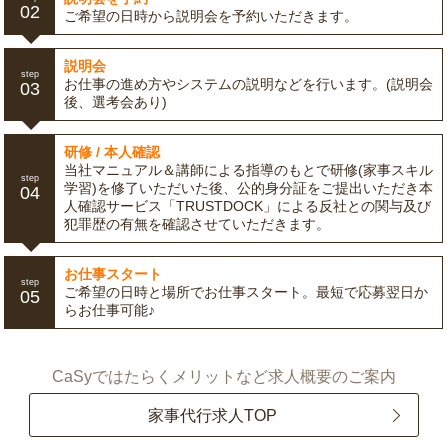
02
ご希望の日時から説明会を予約いただきます。
説明会
step
お仕事の進め方やシステムの説明などを行います。(説明会
03
後、選考会あり)
研修 / 本人確認
当社マニュアル＆講師による指導のもとで研修(家事スキル
step
学習)を修了いただいた後、公的身分証をご提出いただき本
04
人確認サービス「TRUSTDOCK」による反社との関与及び
犯罪歴の有無を確認させていただきます。
お仕事スタート
step
ご希望の日時と場所でお仕事スタート。最短で応募翌日か
05
らお仕事可能♪
CaSyではたらくメリットなど求人概要のご案内
家事代行求人TOP