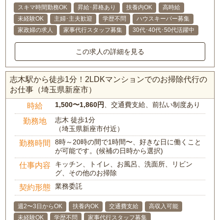
スキマ時間勤務OK
昇給･昇格あり
扶養内OK
高時給
未経験OK
主婦･主夫歓迎
学歴不問
ハウスキーパー募集
家政婦の求人
家事代行スタッフ募集
30代･40代･50代活躍中
この求人の詳細を見る
志木駅から徒歩1分！2LDKマンションでのお掃除代行の
お仕事（埼玉県新座市）
1,500〜1,860円
、交通費支給、前払い制度あり
時給
志木 徒歩1分
勤務地
（埼玉県新座市付近）
8時～20時の間で1時間〜、好きな日に働くこと
勤務時間
が可能です。(候補の日時から選択)
キッチン、トイレ、お風呂、洗面所、リビン
仕事内容
グ、その他のお掃除
業務委託
契約形態
週2〜3日からOK
扶養内OK
交通費支給
高収入可能
未経験OK
学歴不問
家事代行スタッフ募集