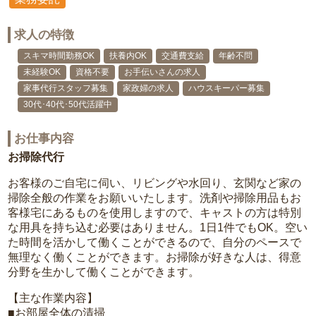
求人の特徴
スキマ時間勤務OK
扶養内OK
交通費支給
年齢不問
未経験OK
資格不要
お手伝いさんの求人
家事代行スタッフ募集
家政婦の求人
ハウスキーパー募集
30代･40代･50代活躍中
お仕事内容
お掃除代行
お客様のご自宅に伺い、リビングや水回り、玄関など家の
掃除全般の作業をお願いいたします。洗剤や掃除用品もお
客様宅にあるものを使用しますので、キャストの方は特別
な用具を持ち込む必要はありません。1日1件でもOK。空い
た時間を活かして働くことができるので、自分のペースで
無理なく働くことができます。お掃除が好きな人は、得意
分野を生かして働くことができます。
【主な作業内容】
■お部屋全体の清掃